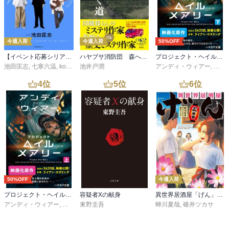
今週入荷
今週入荷
50%OFF
【イベント応募シリアルコード付】池田匡志出演・オーディオフォトブック「あの日」SPECIAL EDITION（音声／動画付）
ハヤブサ消防団 森へつづく道
プロジェクト・ヘイル・メアリー 下
池田匡志
,
七寒六温
,
konoko58
池井戸潤
,
村崎キコ
アンディ・ウィアー
,
小野
4
位
5
位
6
位
50%OFF
今週入荷
プロジェクト・ヘイル・メアリー 上
容疑者Xの献身
異世界居酒屋「げん」三杯目
アンディ・ウィアー
,
小野田和子
東野圭吾
蝉川夏哉
,
碓井ツカサ