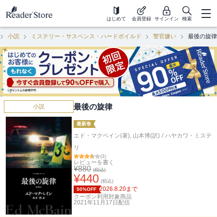
はじめて
会員登録
サインイン
検索
小説
ミステリー・サスペンス・ハードボイルド
警官嫌い
最後の旋律
最後の旋律
小説
最新巻
エド・マクベイン(著)
,
山本博(訳)
/
ハヤカワ・ミステ
リ
(
3
)
レビューを書く
¥
880
(税込)
¥
440
(税込)
2026.8.20
まで
50%OFF
クーポン利用対象商品
2021年11月17日
配信