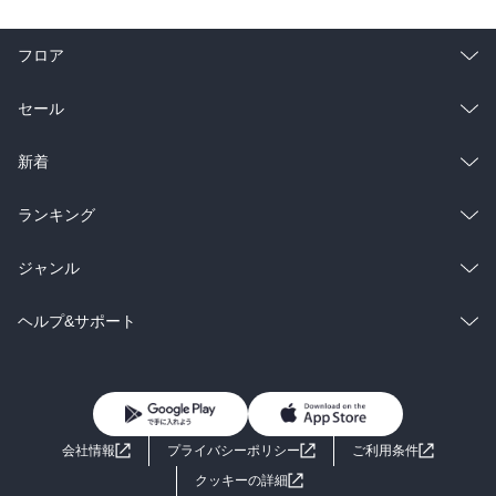
フロア
総合
コミック
セール
ラノベ
小説
総合
コミック
新着
雑誌・グラビア
ビジネス・実用
ラノベ
小説
総合
コミック
ランキング
BL・TL
雑誌・グラビア
ビジネス・実用
ラノベ
小説
総合
コミック
ジャンル
BL・TL
雑誌・グラビア
ビジネス・実用
ラノベ
小説
コミック
男性コミック
ヘルプ&サポート
BL・TL
雑誌・グラビア
ビジネス・実用
女性コミック
コミック誌
初めての方へ
ヘルプ
BL・TL
ライトノベル
男子向けラノベ
よくあるご質問
お問い合わせ
会社情報
プライバシーポリシー
ご利用条件
女子向けラノベ
小説
利用規約
クッキーの詳細