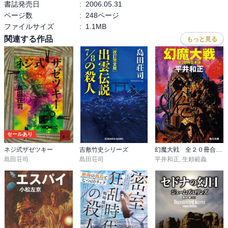
書誌発売日
:
2006.05.31
ページ数
:
248ページ
ファイルサイズ
:
1.1MB
関連する作品
もっと見る
セールあり
ネジ式ザゼツキー
吉敷竹史シリーズ
幻魔大戦 全２０冊合本版
島田荘司
島田荘司
平井和正
,
生頼範義