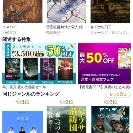
エスパイ
密室狂乱時代の殺人 絶海の孤島と七つのトリック
セドナの幻日
小松左京
鴨崎暖炉
ジェームズ・ロリンズ
,
桑
関連する特集
早川書房 夏の大感謝セール
同じジャンルのランキング
もっと見る
1
位
2
位
3
位