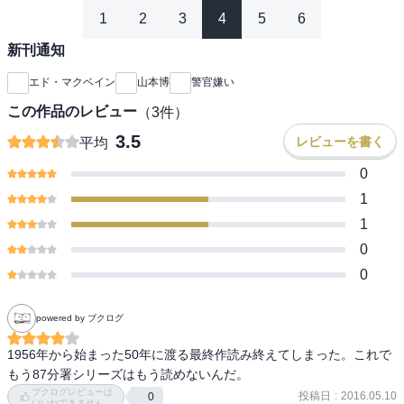
1
2
3
4
5
6
新刊通知
エド・マクベイン
山本博
警官嫌い
この作品のレビュー
（
3
件）
3.5
レビューを書く
平均
0
1
1
0
0
powered by ブクログ
1956年から始まった50年に渡る最終作読み終えてしまった。これで
もう87分署シリーズはもう読めないんだ。
ブクログレビューは
投稿日
:
2016.05.10
0
いいねできません