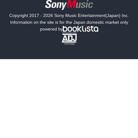
国内小説
海外小説
Copyright 2017 - 2026 Sony Music Entertainment(Japan) Inc.
ミステリー
SF
Information on the site is for the Japan domestic market only
powered by
歴史・時代小説
文学
雑誌
グラビア写真集
ボーイズラブ
ティーンズラブ
人文・思想・歴史
社会・政治・法律
ビジネス・経済
サイエンス・テクノロジー
コンピュータ・情報
くらし・家庭
料理・酒
ファッション・美容・ダイエット
ホビー&カルチャー
スポーツ・アウトドア