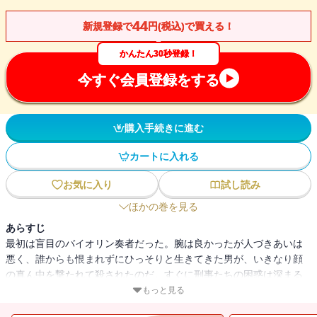
44
新規登録で
円(税込)で買える！
かんたん30秒登録！
今すぐ会員登録をする
購入手続きに進む
カートに入れる
お気に入り
試し読み
ほかの巻を見る
あらすじ
最初は盲目のバイオリン奏者だった。腕は良かったが人づきあいは
悪く、誰からも恨まれずにひっそりと生きてきた男が、いきなり顔
の真ん中を撃たれて殺されたのだ。すぐに刑事たちの困惑は深まる
ことになる。今度は化粧品販売の女性が射殺されたのだ。キャレ
もっと見る
ラ、ホース、マイヤーら87分署精鋭を総動員した捜査が導く意外な