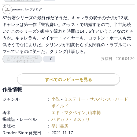
powered by ブクログ
87分署シリーズの最終作だそうだ。キャレラの双子の子供が13歳。
キャレラは第一作「警官嫌い」のラストで結婚するので、半世紀続
いたこのシリーズの劇中で流れた時間は14，5年ということなのだろ
うか。キャレラも、マイヤー・マイヤーも、コットン・ホースも元
気そうでなによりだ。クリングが相変わらず女関係のトラブルにハ
マっているのに笑った。クリング仕事しろ。
ブクログレビューは
投稿日
:
2016.04.20
0
いいねできません
すべてのレビューを見る
作品情報
ジャンル
:
小説
-
ミステリー・サスペンス・ハード
ボイルド
著者
:
エド・マクベイン
,
山本博
掲載誌・レーベル
:
ハヤカワ・ミステリ
出版社
:
早川書房
Reader Store発売日
:
2021.11.17