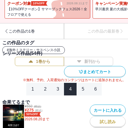
真相とは？ 半世紀におよぶ大河警察小説の最終作
クーポン対象
キャンペーン実施
10%OFF
2026.08.11まで
【10%OFFクーポン】サマーブックフェス2026！全
早川書房 夏の大感謝
フロアで使える
この作品の1巻
この作品の最新巻
この作品のタグ
#
海外ミステリー・サスペンス小説
シリーズ作品(
54
件)
1巻から
新刊から
まとめてカート
※無料、予約、入荷通知のコンテンツはカートに追加されません。
1
2
3
4
5
6
命果てるまで
¥
550
(税込)
¥
275
カートに入れる
(税込)
50%OFF
2026.08.20
まで
試し読み