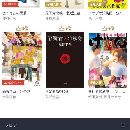
50%OFF
今週入荷
今週入荷
ばくうどの悪夢
尼子党忠義 北近江合戦心得〈八〉
ハヤブサ消防団 森へつづく道
澤村伊智
井原忠政
池井戸潤
4
位
5
位
6
位
20%ポイント
今週入荷
倫敦スコーンの謎
容疑者Xの献身
異世界居酒屋「げん」三杯目
米澤穂信
東野圭吾
蝉川夏哉
,
碓井ツカサ
フロア