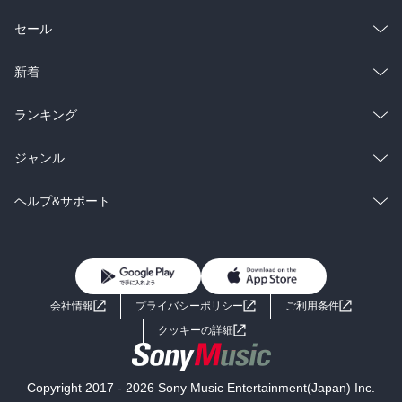
総合
コミック
セール
ラノベ
小説
総合
コミック
新着
雑誌・グラビア
ビジネス・実用
ラノベ
小説
総合
コミック
ランキング
BL・TL
雑誌・グラビア
ビジネス・実用
ラノベ
小説
総合
コミック
ジャンル
BL・TL
雑誌・グラビア
ビジネス・実用
ラノベ
小説
コミック
男性コミック
ヘルプ&サポート
BL・TL
雑誌・グラビア
ビジネス・実用
女性コミック
コミック誌
初めての方へ
ヘルプ
BL・TL
ライトノベル
男子向けラノベ
よくあるご質問
お問い合わせ
会社情報
プライバシーポリシー
ご利用条件
女子向けラノベ
小説
利用規約
クッキーの詳細
国内小説
海外小説
Copyright 2017 - 2026 Sony Music Entertainment(Japan) Inc.