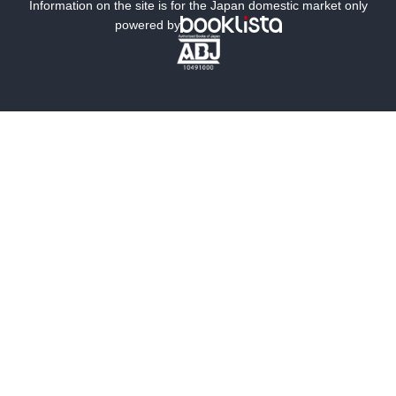
ミステリー
SF
Information on the site is for the Japan domestic market only
powered by
歴史・時代小説
文学
雑誌
グラビア写真集
ボーイズラブ
ティーンズラブ
人文・思想・歴史
社会・政治・法律
ビジネス・経済
サイエンス・テクノロジー
コンピュータ・情報
くらし・家庭
料理・酒
ファッション・美容・ダイエット
ホビー&カルチャー
スポーツ・アウトドア
地図・ガイド
エンターテイメント