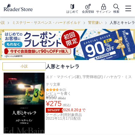
はじめて
会員登録
サインイン
検索
小説
ミステリー・サスペンス・ハードボイルド
警官嫌い
人形とキャレラ
人形とキャレラ
小説
エド・マクベイン(著)
,
宇野輝雄(訳)
/
ハヤカワ・ミス
テリ文庫
(
2
)
レビューを書く
¥
550
(税込)
¥
275
(税込)
2026.8.20
まで
50%OFF
クーポン利用対象商品
2021年11月17日
配信