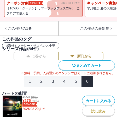
クーポン対象
キャンペーン実施
10%OFF
2026.08.11まで
【10%OFFクーポン】サマーブックフェス2026！全
早川書房 夏の大感謝
フロアで使える
この作品の1巻
この作品の最新巻
この作品のタグ
#
海外ミステリー・サスペンス小説
シリーズ作品(
54
件)
1巻から
新刊から
まとめてカート
※無料、予約、入荷通知のコンテンツはカートに追加されません。
1
2
3
4
5
6
ハートの刺青
¥
550
(税込)
¥
275
カートに入れる
(税込)
50%OFF
2026.08.20
まで
試し読み