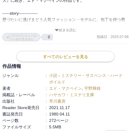
ズ』に続き、エド・マクベインの作品です。

-----story-------------

壁づたいに逃げまどう人気ファッション・モデルに、包丁を持つ男
は獣のごとく襲いかかった。

続きを読む
腹がたてにひき裂かれ、鮮血が床に飛び散った。隣室では、娘のア
ブクログレビューは
投稿日
:
2025.07.08
0
ンナが恐怖におびえ、必死に人形を抱きしめている……犯人を追い
いいねできません
つめたキャレラが罠に落ち、刑事部屋はにわかに色めきたった
が……！

すべてのレビューを見る
-----------------------

作品情報
1965年（昭和40年）に刊行された、87分署シリーズの第20作で
ジャンル
:
小説
-
ミステリー・サスペンス・ハード
す……小口と天・地が黄色に染めてある、懐かしく、心ときめく装
ボイルド
丁のハヤカワポケミス（ハヤカワ・ミステリ、HAYAKAWA POCKET 
著者
:
エド・マクベイン
,
宇野輝雄
MYSTERY BOOK）版で読みました。

掲載誌・レーベル
:
ハヤカワ・ミステリ文庫
出版社
:
早川書房
寝室の壁づたいに逃げまどう美人ファッション・モデルのティン
Reader Store発売日
:
2021.11.17
カ・ザクスに、包丁を手にした男が獣のように襲いかかった……腹
書誌発売日
:
1980.04.11
部がたてに切り裂かれ、ざんばらの髪が血の海にただよう、、、

ページ数
:
272ページ
ファイルサイズ
:
5.5MB
隣室では、彼女の娘アンナが恐怖に脅え、必死に人形を抱きしめて