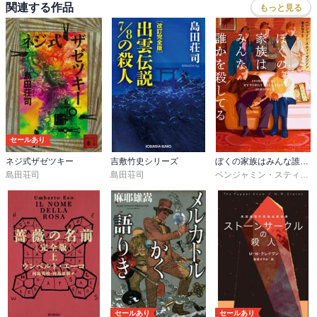
関連する作品
もっと見る
いる……残酷きわまる事件だったが、犯人を目撃したというエレベ
ーター係の男アーネスト・メスナーが失踪し、さらにスティーヴ・
キャレラ刑事とおぼしき焼死体が発見されるにおよんで、刑事部屋
は色めきたった！　華麗な世界の裏側に鋭く迫る力作！

87分署シリーズは、複数の事件やエピソードが同時並行で進む物語
が多いのですが……本作での事件は人気ファッション・モデルのテ
ィンカ・ザクス殺害事件1本のみで、キャレラ刑事は単独での捜査中
に犯人一味に捉えられて監禁され、別な人物の焼死体からキャレラ
セールあり
刑事が死んだ！？　と思わせる展開が印象的でしたね、、、

ネジ式ザゼツキー
吉敷竹史シリーズ
ぼくの家族はみんな誰かを殺してる
島田荘司
島田荘司
ベンジャミン・スティーヴンソン
未読ですが第14作『クレアが死んでいる』で最愛の恋人クレアを喪
ったバート・クリング刑事が、そのショックから立ち直れずダメダ
メになっちゃっていて、それがキャレラ刑事の単独捜査、監禁に繋
がるんですよねー　一時は左遷されそうになりますが、そこから立
ち直ってキャレラ刑事の救出に貢献する展開も良かったですね……
本作品も愉しめました。

87分署シリーズ……次々と読みたくなる魅力でいっぱいですね。
セールあり
セールあり