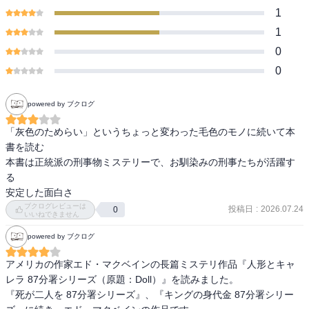
1
1
0
0
powered by ブクログ
「灰色のためらい」というちょっと変わった毛色のモノに続いて本
書を読む

本書は正統派の刑事物ミステリーで、お馴染みの刑事たちが活躍す
る

ブクログレビューは
投稿日
:
2026.07.24
0
いいねできません
powered by ブクログ
アメリカの作家エド・マクベインの長篇ミステリ作品『人形とキャ
レラ 87分署シリーズ（原題：Doll）』を読みました。

『死が二人を 87分署シリーズ』、『キングの身代金 87分署シリー