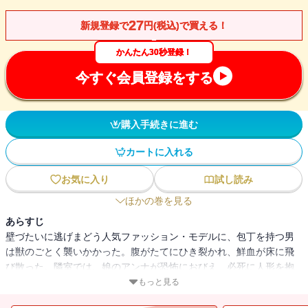
27
新規登録で
円(税込)で買える！
かんたん30秒登録！
今すぐ会員登録をする
購入手続きに進む
カートに入れる
お気に入り
試し読み
ほかの巻を見る
あらすじ
壁づたいに逃げまどう人気ファッション・モデルに、包丁を持つ男
は獣のごとく襲いかかった。腹がたてにひき裂かれ、鮮血が床に飛
び散った。隣室では、娘のアンナが恐怖におびえ、必死に人形を抱
きしめている・・・・・・犯人を追いつめたキャレラが罠に落ち、
もっと見る
刑事部屋はにわかに色めきたったが・・・・・・！