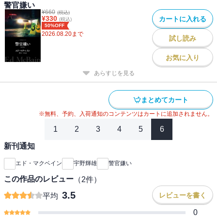
警官嫌い
¥
660
(税込)
¥
330
カートに入れる
(税込)
50%OFF
2026.08.20
まで
試し読み
お気に入り
あらすじを見る
まとめてカート
※無料、予約、入荷通知のコンテンツはカートに追加されません。
1
2
3
4
5
6
新刊通知
エド・マクベイン
宇野輝雄
警官嫌い
この作品のレビュー
（
2
件）
3.5
レビューを書く
平均
0