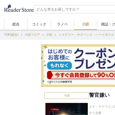
総合
コミック
ラノベ
小説
雑誌・
TOP(総合)
小説フロア
小説
ミステリー・サスペンス・ハードボイル
警官嫌い
小説
エド・マクベイン(
テリ文庫