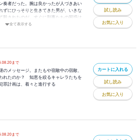
ン奏者だった。腕は良かったが人づきあい
試し読み
れずにひっそりと生きてきた男が、いきな
て殺されたのだ。すぐに刑事たちの困惑は
お気に入り
度は化粧品販売の女性が射殺されたのだ。
全て表示する
イヤーら87分署精鋭を総動員した捜査が
 半世紀におよぶ大河警察小説の最終作
.08.20
まで
カートに入れる
謎のメッセージ。またもや宿敵中の宿敵、
われたのか？ 知恵を絞るキャレラたちを
試し読み
犯罪計画は、着々と進行する
お気に入り
.08.20
まで