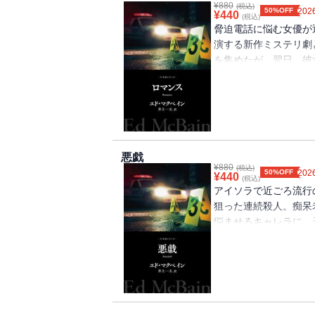
¥
880
(税込)
50%OFF
2026
¥
440
(税込)
脅迫電話に悩む女優が
演する新作ミステリ劇
を集めたが、翌日、彼
ャレラとクリングは劇
が・・・・・・愛憎渦
悪戯
¥
880
(税込)
50%OFF
2026
¥
440
(税込)
アイソラで近ごろ流行
狙った連続殺人。痴呆
悩ませるキャレラに、
罪計画をほのめかす挑
87分署の面々はデフ