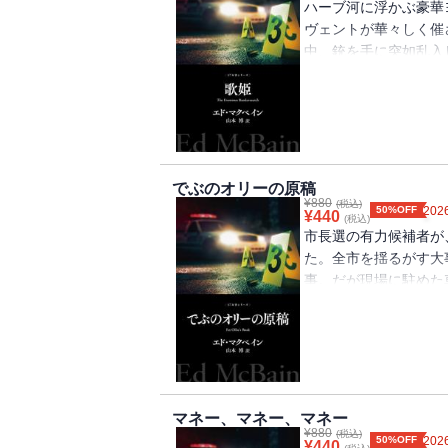
ハーブ河に浮かぶ豪華
ヴェントが華々しく催
中、銃を手に突如乱
事件は87分署の管轄
大胆な誘拐犯との熾烈
でぶのオリーの原稿
¥
880
(税込)
50%OFF
2026
¥
440
(税込)
市長選の有力候補者が
た。全市を揺るがす大
事。だが現場に駐めた
てしまう。重大事件そ
に・・・・・・異色の
題作
マネー、マネー、マネー
¥
880
(税込)
50%OFF
2026
¥
440