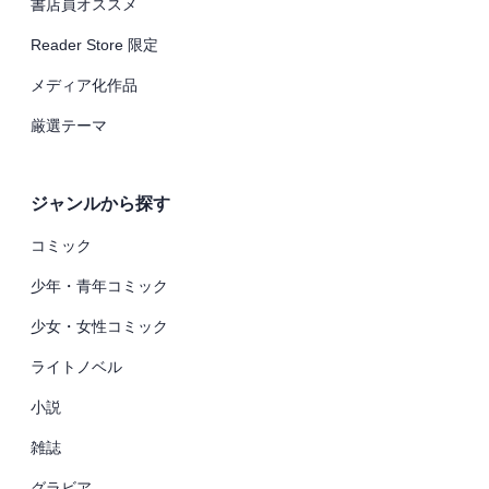
書店員オススメ
Reader Store 限定
メディア化作品
厳選テーマ
ジャンルから探す
コミック
少年・青年コミック
少女・女性コミック
ライトノベル
小説
雑誌
グラビア