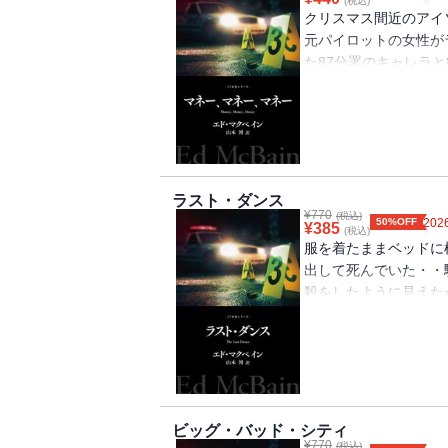
(税込)
クリスマス間近のアイ
元パイロットの女性が
た87分署のキャレラ
麻薬の運び屋をして大
が・・・・・・国際謀
した第51作
ラスト・ダンス
¥
770
(税込)
50%OFF
2026
¥
385
(税込)
服を着たままベッドに
出して死んでいた・・
殺をしたように見えた
る。キャレラたちが娘
が減るので自然死にみ
が、真相はさらに複雑
ビッグ・バッド・シティ
¥
770
(税込)