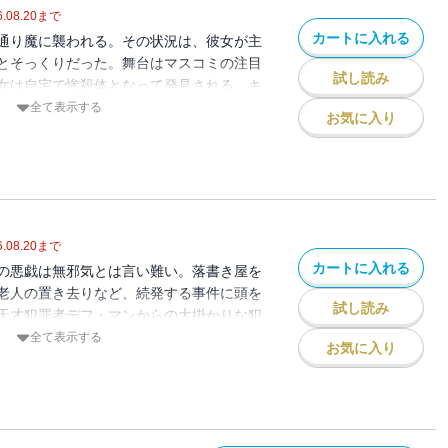
.08.20
まで
カートに入れる
通り魔に襲われる。その状況は、彼女が主
とそっくりだった。舞台はマスコミの注目
試し読み
女は自宅で惨殺体となって発見される。キ
団関係者に的を絞って捜査を開始する
全て表示する
お気に入り
巻く演劇界の殺人を描いた会心作
.08.20
まで
カートに入れる
の悪戯は無邪気とは言い難い。落書き屋を
老人の置き去りなど、続発する事件に頭を
試し読み
天才犯罪者デフ・マンからの大掛かりな犯
戦状が舞い込む。累積する事件を解決し、
全て表示する
お気に入り
・マンを阻止できるか