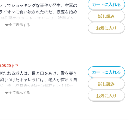
カートに入れる
ソラでショッキングな事件が発生。空軍の
ライオンに食い殺されたのだ。捜査を始め
試し読み
と88分署のファット・オリーは、被害者が
金を稼いでいたことをつかむ
全て表示する
お気に入り
略ものの面白さを加味してスケールアップ
.08.20
まで
カートに入れる
横たわる老人は、目と口をあけ、舌を突き
駆けつけたキャレラには、老人が首吊り自
試し読み
が、第一発見者の娘は自然死だと主張す
を問い詰めると、自殺では保険金の受取額
全て表示する
お気に入り
せかけようと工作したのだと告白する。
だった。