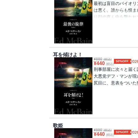
最初は盲目のバイオリ
は悪く、誰からも恨ま
り顔の真ん中を撃たれ
深まることになる。今
キャレラ、ホース、マ
導く意外な真相とは？
耳を傾けよ！
¥
880
(税込)
50%OFF
2026
¥
440
(税込)
刑事部屋に次々と届く
大悪党デフ・マンが現
尻目に、意表をついた
歌姫
¥
880
(税込)
50%OFF
2026
¥
440
(税込)