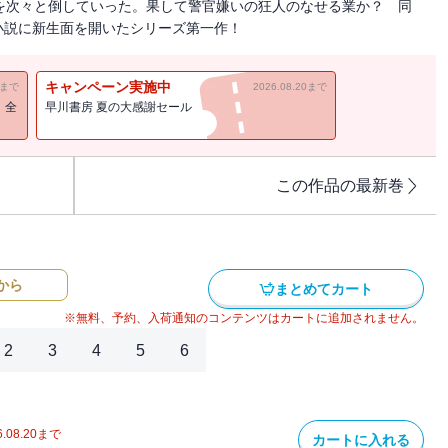
を次々と倒していった。果して警官嫌いの狂人のなせる業か？ 同
小説に新生面を開いたシリーズ第一作！
キャンペーン実施中
11まで
2026.08.20まで
！全
早川書房 夏の大感謝セール
この作品の最新巻
から
まとめてカート
※無料、予約、入荷通知のコンテンツはカートに追加されません。
2
3
4
5
6
.08.20
まで
カートに入れる