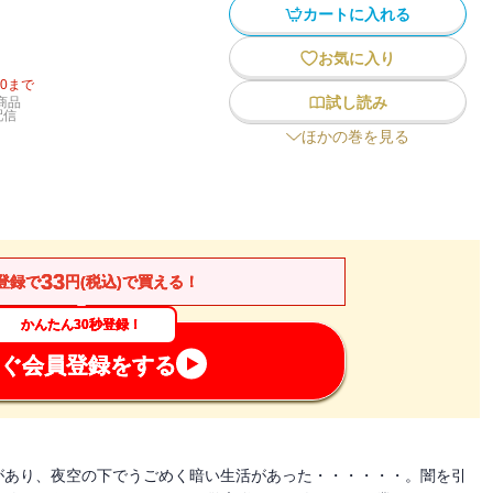
カートに入れる
お気に入り
20
まで
試し読み
商品
配信
ほかの巻を見る
33
登録で
円(税込)で買える！
かんたん30秒登録！
ぐ会員登録をする
があり、夜空の下でうごめく暗い生活があった・・・・・・。闇を引