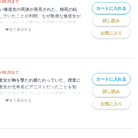
.08.20
まで
カートに入れる
若い修道女の死体が発見された。検死の結
していたことが判明。なぜ敬虔な修道女が
試し読み
キー・ボーイと呼ばれる空巣が街を跋扈
した男が今度はキャレラをつけ狙う。87
全て表示する
お気に入り
な日常を打破できるのか?
.08.20
まで
カートに入れる
老女が胸を撃たれ横たわっていた。捜査に
老女が元有名ピアニストだったことを知
試し読み
娘に大金を遺していたことが判明し、その
奪戦が展開。アイソラの闇に沈む哀しくも
全て表示する
お気に入り
ャレラは暴けるのか？