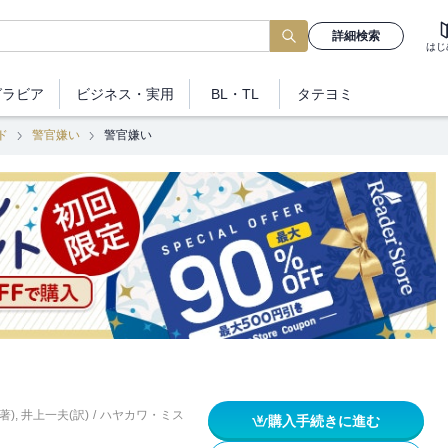
詳細検索
はじ
グラビア
ビジネス
・実用
BL・TL
タテヨミ
ド
警官嫌い
警官嫌い
著)
,
井上一夫(訳)
/
ハヤカワ・ミス
購入手続きに進む