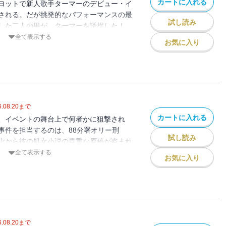
カートに入れる
ヨットで新人歌手ターマーのデビュー・イ
される。だが挑発的なパフォーマンスの最
試し読み
入した二人の男が、ターマーを誘拐した！
となるが、ＦＢＩが介入して・・・・・・
全て表示する
お気に入り
な知恵比べに、87分署精鋭が総力で挑む
.08.20
まで
カートに入れる
、イベントの舞台上で何者かに狙撃され
事件を担当するのは、88分署オリー刑
試し読み
車から彼の処女小説の貴重な原稿が盗まれ
っちのけで、オリーの関心は原稿の行方
全て表示する
お気に入り
主人公を起用し、斬新な手法を駆使した話
.08.20
まで