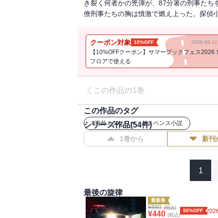
き裂く何者かの兇弾が、87分署の刑事たち
僚刑事たちの胸は憤激で燃え上った。探偵
クーポン対象
10%OFF
2026.08.
【10%OFFクーポン】サマーブックフェス2026
フロアで使える
この作品の1巻
この作品のタグ
#
海外ミステリー・サスペンス小説
シリーズ作品(
54
件)
1巻から
新刊
1
最後の旋律
最新巻
¥
880
(税込)
50%OFF
2026
¥
440
(税込)