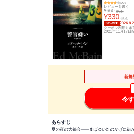
(
22
)
レビューを書く
¥
660
(税込)
¥
330
(税込)
2026.8.
50%OFF
クーポン利用対象
2021年11月17日
新規
今す
あらすじ
夏の夜の大都会――まばゆい灯のかげに街