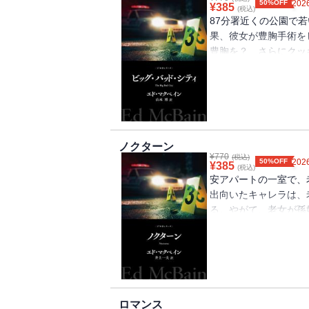
50%OFF
2026
¥
385
(税込)
87分署近くの公園で
果、彼女が豊胸手術を
豊胸を？ さらにクッ
し、キャレラの父を殺
分署の面々はこの邪悪
ノクターン
¥
770
(税込)
50%OFF
2026
¥
385
(税込)
安アパートの一室で、
出向いたキャレラは、
る。やがて、老女が孫
金をめぐって熾烈な争
皮肉に満ちた真実をキ
ロマンス