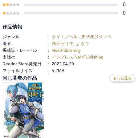
0
0
作品情報
ジャンル
:
ライトノベル
-
男子向けラノベ
著者
:
寒天ゼリヰ
,
よろづ
掲載誌・レーベル
:
NextPublishing
出版社
:
インプレス NextPublishing
Reader Store発売日
:
2022.04.29
ファイルサイズ
:
5.2MB
同じ著者の作品
もっと見る