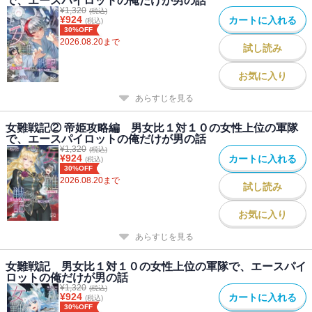
で、エースパイロットの俺だけが男の話
¥
1,320
(税込)
¥
924
カートに入れる
(税込)
30%OFF
2026.08.20
まで
試し読み
お気に入り
あらすじを見る
女難戦記② 帝姫攻略編 男女比１対１０の女性上位の軍隊
で、エースパイロットの俺だけが男の話
¥
1,320
(税込)
¥
924
カートに入れる
(税込)
30%OFF
2026.08.20
まで
試し読み
お気に入り
あらすじを見る
女難戦記 男女比１対１０の女性上位の軍隊で、エースパイ
ロットの俺だけが男の話
¥
1,320
(税込)
¥
924
カートに入れる
(税込)
30%OFF