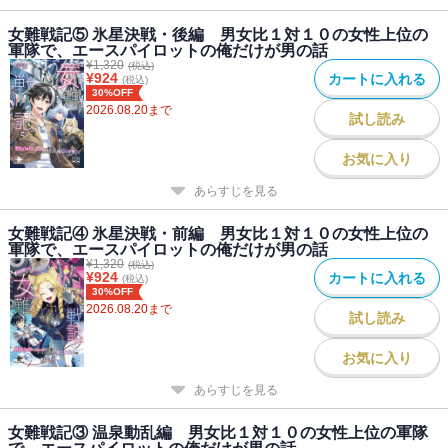
女難戦記⑤ 氷星決戦・後編 男女比１対１０の女性上位の
軍隊で、エースパイロットの俺だけが男の話
¥
1,320
(税込)
¥
924
カートに入れる
(税込)
30%OFF
2026.08.20
まで
試し読み
お気に入り
あらすじを見る
女難戦記④ 氷星決戦・前編 男女比１対１０の女性上位の
軍隊で、エースパイロットの俺だけが男の話
¥
1,320
(税込)
¥
924
カートに入れる
(税込)
30%OFF
2026.08.20
まで
試し読み
お気に入り
あらすじを見る
女難戦記③ 温泉動乱編 男女比１対１０の女性上位の軍隊