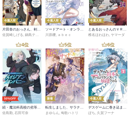
今週入荷
今週入荷
今週入荷
片田舎のおっさん、剣聖になる 11 ～ただの田舎の剣術師範だったのに、大成した弟子たちが俺を放ってくれない件～
ソードアート・オンライン マテリアル１ シュガーリィ・デイズ
とあるおっさんのＶＲＭＭＯ活動記34
佐賀崎しげる
,
鍋島テツヒロ
川原礫
,
ａｂｅｃ
椎名ほわほわ
,
ヤマーダ
4
位
5
位
6
位
50%OFF
新着
今週入荷
続・魔法科高校の劣等生 メイジアン・カンパニー(11)
転生しました、サラナ・キンジェです。ごきげんよう。５ ～婚約破棄されたので田舎で気ままに暮らしたいと思います～【電子書店共通特典SS付】
デスゲームに巻き込まれた山本さん、気ままにゲームバランスを崩壊させる７【電子特別版】
佐島勤
,
石田可奈
まゆらん
,
匈歌ハトリ
ぽち
,
久賀フーナ