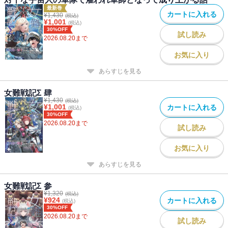
最新巻
カートに入れる
¥
1,430
(税込)
¥
1,001
(税込)
30%OFF
試し読み
2026.08.20
まで
お気に入り
あらすじを見る
女難戦記Σ 肆
¥
1,430
(税込)
¥
1,001
カートに入れる
(税込)
30%OFF
2026.08.20
まで
試し読み
お気に入り
あらすじを見る
女難戦記Σ 参
¥
1,320
(税込)
¥
924
カートに入れる
(税込)
30%OFF
2026.08.20
まで
試し読み