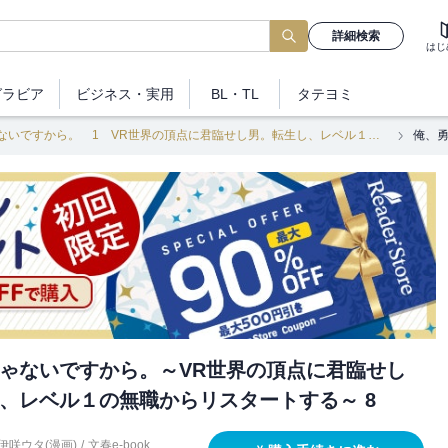
詳細検索
はじ
グラビア
ビジネス
・実用
BL・TL
タテヨミ
俺、勇者じゃないですから。 1 VR世界の頂点に君臨せし男。転生し、レベル１の無職からリスタートする
ゃないですから。～VR世界の頂点に君臨せし
、レベル１の無職からリスタートする～ 8
伊咲ウタ(漫画)
/
文春e-book