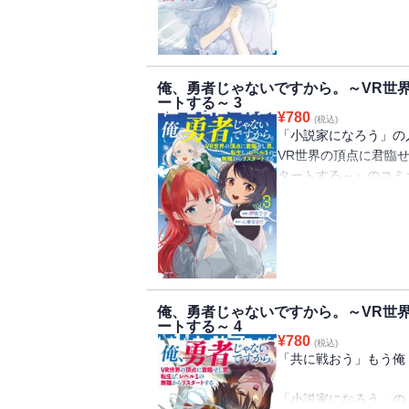
の中。俺TUEEEで無
には時間がかかる、な
間！？
仲間と共にレベル上げ
俺、勇者じゃないですから。～VR世
て王女を救え！
ートする～ 3
¥
780
(税込)
「小説家になろう」の
VR世界の頂点に君臨
タートする～』のコミ
VR（ヴァーチャルリ
ッププレイヤーが転生
の中。MMOなのに時
げした結果、王女を救
次なるダンジョンに向
セラ嬢とフェノン王女
俺、勇者じゃないですから。～VR世
まり！？
ートする～ 4
¥
780
(税込)
「共に戦おう」もう俺
「小説家になろう」の