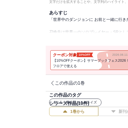
文字だけを拡大することや、文字列のハイライト、
あらすじ
「世界中のダンジョンに お前と一緒に行
召喚先は世界一のソロプレイヤー・SRとし
ペスト」。
隣国・リュウトの〈空のダンジョン〉に潜入
を取り合うという三角関係を継続しながら
クーポン対象
10%OFF
2026.08.
しかしこの二人、いがみ合いながらも高難
【10%OFFクーポン】サマーブックフェス2026
「ソロ専だったから・・・協力プレイが羨
フロアで使える
事件が起こる、この世界を覆す大事件が。
この作品の1巻
この作品のタグ
#
なろう発小説コミカライズ
シリーズ作品(
10
件)
1巻から
新刊