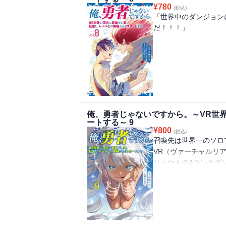
¥
780
(税込)
「世界中のダンジョン
だ！！！」
召喚先は世界一のソロ
VR（ヴァーチャルリ
隣国・リュウトの〈空
弟子（自称）のセラと
う三角関係を継続しな
しかしこの二人、いが
俺、勇者じゃないですから。～VR世
ョンを協力プレイで攻
ートする～ 9
「ソロ専だったから・
¥
800
(税込)
幸せそうな一行だが、
召喚先は世界一のソロ
の世界を覆す大事件が
VR（ヴァーチャルリ
リュウトのAランクダ
んなイレギュラーな状
う。
ノアはVR世界は崩壊
放していくしかないと
況で高難易度のダンジ