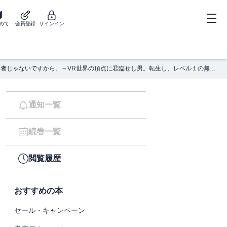
めて
会員登録
サインイン
俺、勇者じゃないですから。～VR世界の頂点に君臨せし男。転生し、レベル１の無職からリスタートする～ 8
通知一覧
続巻一覧
閲覧履歴
おすすめの本
セール・キャンペーン