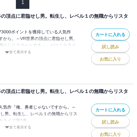
1
界の頂点に君臨せし男。転生し、レベル１の無職からリスタ
3000ポイントを獲得している人気作
カートに入れる
すから。～VR世界の頂点に君臨せし男。
職からリスタートする～』がコミカライ
試し読み
ャルリアリティ）MMOゲーム「テンペス
全て表示する
ーの主人公(ハンドル名：SR）が世界で始
お気に入り
ンジョンクリアを達成、と同時に転生した
していたゲームの中！？
「俺」は、レベル1から無双する！
界の頂点に君臨せし男。転生し、レベル１の無職からリスタ
人気作『俺、勇者じゃないですから。～
カートに入れる
せし男。転生し、レベル１の無職からリス
カライズ第2巻。
試し読み
アリティ）MMOゲーム「テンペスト」のト
全て表示する
したのはさっきまでプレイしていたゲーム
お気に入り