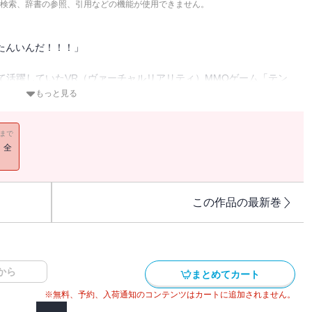
検索、辞書の参照、引用などの機能が使用できません。
きたんいんだ！！！」
て活躍していたVR（ヴァーチャルリアリティ）MMOゲーム「テン
もっと見る
中のSR一行。一番弟子（自称）のセラとお目付け役のミカゲがSR
のダンジョン攻略。
11まで
易度のAランクダンジョンを協力プレイで攻略していく。
！全
ましい」と嘆くSR。幸せそうな一行だが、ダンジョン内で想定外の
この作品の最新巻
から
まとめてカート
※無料、予約、入荷通知のコンテンツはカートに追加されません。