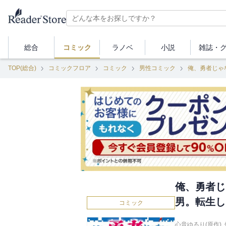
総合
コミック
ラノベ
小説
雑誌・
TOP(総合)
コミックフロア
コミック
男性コミック
俺、勇者じ
男。転生し
コミック
心音ゆるり(原作)
,