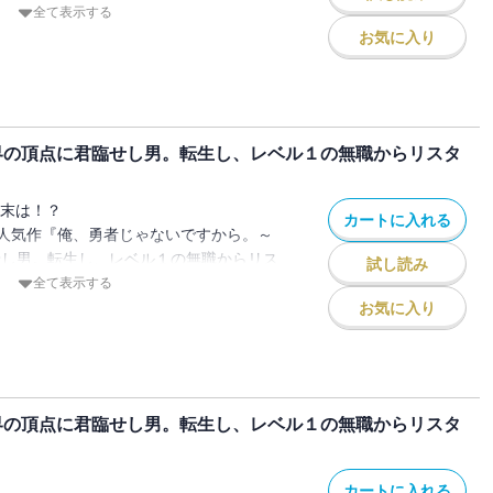
せし男。転生し、レベル１の無職からリス
全て表示する
カライズ第4巻。
お気に入り
アリティ）MMOゲーム「テンペスト」のト
したのはさっきまでプレイしていたゲーム
違う不思議なダンジョンに苦戦中のSRた
界の頂点に君臨せし男。転生し、レベル１の無職からリスタ
だ結果、どうやらクリアの鍵は《仲間》に
ロ専のSRはいまいちピンときていない！
結末は！？
カートに入れる
人気作『俺、勇者じゃないですから。～
せし男。転生し、レベル１の無職からリス
試し読み
カライズ第5巻。
全て表示する
アリティ）MMOゲーム「テンペスト」のト
お気に入り
したのはさっきまでプレイしていたゲーム
ンを攻略していくうちに力をつけたセラ。
なっている兄のレイに挑むためトーナメン
界の頂点に君臨せし男。転生し、レベル１の無職からリスタ
をするために、兄に勝てセラ！
カートに入れる