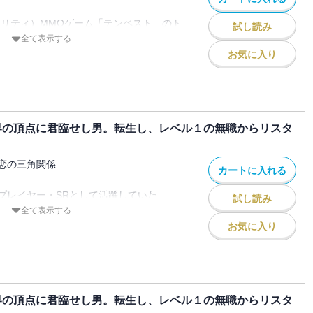
アリティ）MMOゲーム「テンペスト」のト
試し読み
したのはさっきまでプレイしていたゲーム
全て表示する
お気に入り
存在を明かしたSRとその仲間たちは隣国
ン攻略のため新たな冒険へと旅立つ！
編」開幕。リュウトは宗教と王国が支配す
イストの不思議な国！？
界の頂点に君臨せし男。転生し、レベル１の無職からリスタ
大好評のコミカライズ待望の第6巻
恋の三角関係
カートに入れる
プレイヤー・SRとして活躍していた
試し読み
アリティ）MMOゲーム「テンペスト」。新
全て表示する
隣国・リュウトに来たSRたちだが、リュ
お気に入り
ス教のせいでお目当てのAランクダンジョ
か下りない。なのでログハウスをDIYした
つけられたミカゲと一晩の過ち！？を起こ
いたSR。国際問題一歩手前でなんとか女
界の頂点に君臨せし男。転生し、レベル１の無職からリスタ
ジョン〈空のダンジョン〉に潜入！