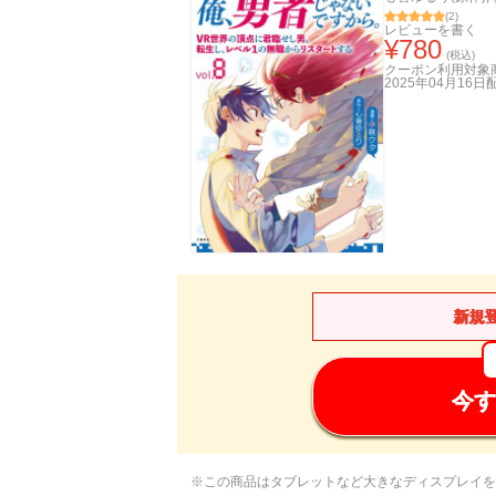
(
2
)
レビューを書く
¥
780
(税込)
クーポン利用対象
2025年04月16日
新規
今す
※この商品はタブレットなど大きなディスプレイを