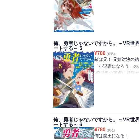
VR世界の頂点に君臨
タートする～』のコミ
VR（ヴァーチャルリ
ッププレイヤーが転生
の中。
転生前とクリア方法が
俺、勇者じゃないですから。～VR世
ち。何度も何度も挑ん
ートする～ 5
あるようだけど、元ソ
¥
780
(税込)
敵は兄！ 兄妹対決の
「小説家になろう」の
VR世界の頂点に君臨
タートする～』のコミ
VR（ヴァーチャルリ
ッププレイヤーが転生
の中。
SRと一緒にダンジョ
幼少期のトラウマとも
俺、勇者じゃないですから。～VR世
トを勝ち進んだ。
ートする～ 6
SRとこれからも冒険
¥
780
(税込)
俺は魔王になる！