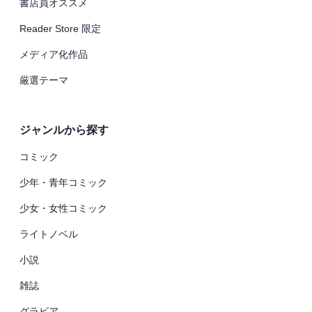
書店員オススメ
Reader Store 限定
メディア化作品
厳選テーマ
ジャンルから探す
コミック
少年・青年コミック
少女・女性コミック
ライトノベル
小説
雑誌
グラビア