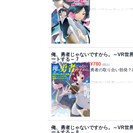
VR（ヴァーチャルリ
ッププレイヤーが転生
の中。
新しい職業「魔王」の
のリュウトのダンジョ
新シリーズ「リュウト
るちょっとアジアンテ
俺、勇者じゃないですから。～VR世
ートする～ 7
「小説家になろう」で
¥
780
(税込)
勇者の取り合い勃発？
召喚先は世界一のソロ
VR（ヴァーチャルリ
たなダンジョンを求め
ウトを支配するドミヌ
ンに潜る許可がなかな
り、お目付け役として
したりと案外楽しんで
俺、勇者じゃないですから。～VR世
王を説得し新たなダン
ートする～ 8