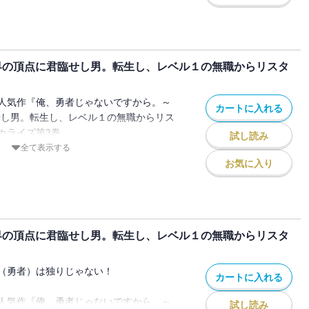
双できるけど、MMOだから基礎レベル上げ
のに王女を救うために残された時間は2週
をして、ダンジョンでエリクサーを獲得し
界の頂点に君臨せし男。転生し、レベル１の無職からリスタ
人気作『俺、勇者じゃないですから。～
カートに入れる
せし男。転生し、レベル１の無職からリス
カライズ第3巻。
試し読み
アリティ）MMOゲーム「テンペスト」のト
全て表示する
したのはさっきまでプレイしていたゲーム
お気に入り
間がない中でも寝る間もおしんでレベル上
うことができたSR。
かうのだが、パーティーメンバーはSRと
とシリーさんの4人。ハーレムプレイの始
界の頂点に君臨せし男。転生し、レベル１の無職からリスタ
（勇者）は独りじゃない！
カートに入れる
人気作『俺、勇者じゃないですから。～
試し読み