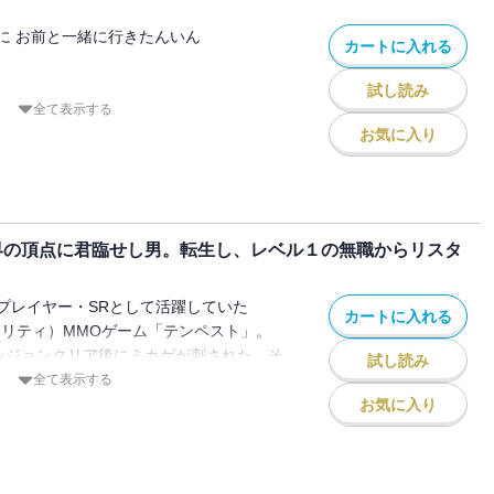
に お前と一緒に行きたんいん
カートに入れる
試し読み
プレイヤー・SRとして活躍していた
全て表示する
アリティ）MMOゲーム「テンペスト」。
お気に入り
のダンジョン〉に潜入中のSR一行。一番
お目付け役のミカゲがSRを取り合うとい
がらのダンジョン攻略。
み合いながらも高難易度のAランクダンジ
界の頂点に君臨せし男。転生し、レベル１の無職からリスタ
略していく。
・・協力プレイが羨ましい」と嘆くSR。
ダンジョン内で想定外の事件が起こる、こ
プレイヤー・SRとして活躍していた
カートに入れる
。
アリティ）MMOゲーム「テンペスト」。
ンジョンクリア後にミカゲが刺された。そ
試し読み
況でSRはこの世界の創造主・ノアと出会
全て表示する
お気に入り
寸前、それを救うためにはダンジョンを開
お願いするのだが「リセットが利かない状
ョンに立ち向かえるかな～？」とクソガキ