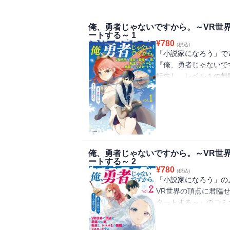
俺、勇者じゃないですから。～VR世
ートする～ 1
¥
780
(税込)
「小説家になろう」で7
『俺、勇者じゃないで
転生し、レベル１の無
ズ。 VR（ヴァーチ
ト」のトッププレイヤ
めてソロでのラストダ
のはさっきまでプレイ
このゲームを熟知した
俺、勇者じゃないですから。～VR世
ートする～ 2
¥
780
(税込)
「小説家になろう」の
VR世界の頂点に君臨
タートする～』のコミ
VR（ヴァーチャルリ
ッププレイヤーが転生