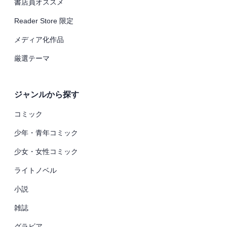
書店員オススメ
Reader Store 限定
メディア化作品
厳選テーマ
ジャンルから探す
コミック
少年・青年コミック
少女・女性コミック
ライトノベル
小説
雑誌
グラビア