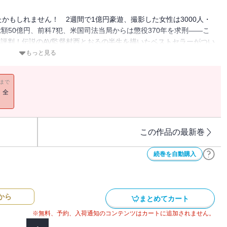
かもしれません！ 2週間で1億円豪遊、撮影した女性は3000人・
総額50億円、前科7犯、米国司法当局からは懲役370年を求刑――こ
でも大評判！伝説のAV監督村西とおるの半生を描いたベストセラーがつい
として、ナイス（！）なページが美麗カラーになって増量収録！
もっと見る
11まで
！全
この作品の最新巻
続巻を自動購入
から
まとめてカート
※無料、予約、入荷通知のコンテンツはカートに追加されません。