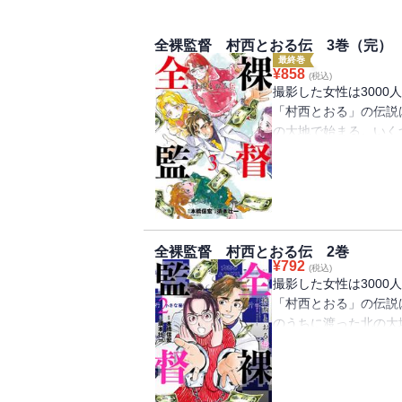
全裸監督 村西とおる伝 3巻（完）
最終巻
¥
858
(税込)
撮影した女性は3000
「村西とおる」の伝説
の大地で始まる。いく
界へ。全国に「裏本」
ったものの、仲間の
そしてそこからはじま
――。頂点に駆け上が
とは――!? 伝説の物語
全裸監督 村西とおる伝 2巻
¥
792
(税込)
撮影した女性は3000
「村西とおる」の伝説
のうちに渡った北の大
のち、テレビゲームで
に陰りが見えたところ
本ビジネスに至る。新
って万全のスタートと