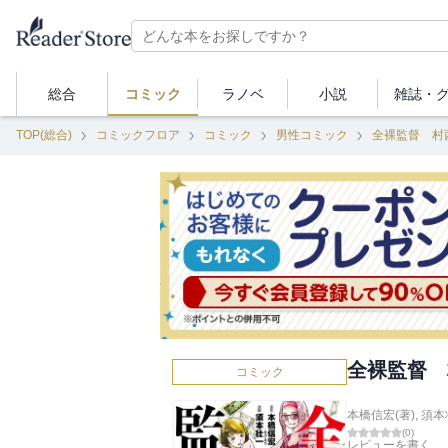
総合
コミック
ラノベ
小説
雑誌・
TOP(総合)
コミックフロア
コミック
男性コミック
全裸監督 村
全裸監督 
コミック
本橋信宏(著)
,
須本
(
0
)
レビューを書く