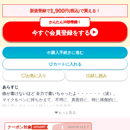
1,900
新規登録で
円(税込)で買える！
かんたん30秒登録！
今すぐ会員登録をする
購入手続きに進む
カートに入れる
お気に入り
試し読み
あらすじ
曲が書けないほど 全力で書いちゃったよ・・・・・・（涙）。
マイクをペンに持ちかえて、不埒に、真面目に、時に感傷的に。
時は図らずもコロナ禍という非常事態、
「週刊文春」というステージで綴られた全66篇 “魂”のエッセイ!!
もっと見る
サザンオールスターズのリーダーにして日本の音楽シーンの先頭を
クーポン対象
10%OFF
2026.08.11まで