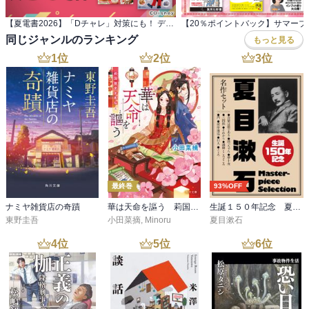
【夏電書2026】「Dチャレ」対策にも！ ディズニーマニア必読本フェア
同じジャンルのランキング
もっと見る
1
位
2
位
3
位
最終巻
93%OFF
ナミヤ雑貨店の奇蹟
華は天命を謳う 莉国後宮女医伝 五
生誕１５０年記念 夏目漱石 名作セット
東野圭吾
小田菜摘
,
Minoru
夏目漱石
4
位
5
位
6
位