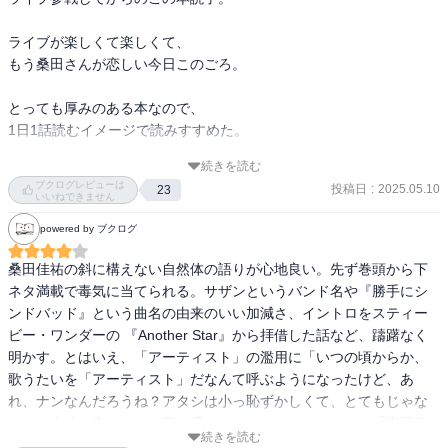
ライブが楽しくて楽しくて、

もう桑田さんが恋しい今日このごろ。

とっても厚みのある本なので、

1日1話読むイメージで読みすすめた。

続きを読む
桑田さんの音楽への想い、

ブクログレビューは
投稿日
:
2025.05.10
23
メンバーへの想い、

いいねできません
ファンへの想いが感じられる本だった(⁠◍⁠•⁠ᴗ⁠•⁠◍⁠)
powered by ブクログ
桑田佳祐の斜に構えない自然体の語りが心地良い。先ず巻頭から下
ネタ満載で毒気に当てられる。サザンというバンド名や『勝手にシ
ンドバッド』という曲名の由来のいい加減さ、イントロをスティー
ビー・ワンダーの 『Another Star』から拝借した話など、躊躇なく
明かす。とはいえ、「アーティスト」の濫用に「いつの頃からか、
歌うたいを「アーティスト」だなんて呼ぶようになったけど、あ
れ、ナンなんだろうね？アタシは小っ恥ずかしくて、とてもじゃな
いけと自分の事をそんな風に呼べやしませんよ。」とか、「真面目
続きを読む
に語られるエンタメや芸人・タレントほど、つまらないモノは無