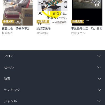
今週入荷
今週入荷
今週入荷
正義の枷 降格刑事2
談話室米澤
事故物件生活 恐い日常
松嶋智左
米澤穂信
松原タニシ
フロア
総合
コミック
セール
ラノベ
小説
総合
コミック
新着
雑誌・グラビア
ビジネス・実用
ラノベ
小説
総合
コミック
ランキング
BL・TL
雑誌・グラビア
ビジネス・実用
ラノベ
小説
総合
コミック
ジャンル