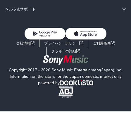
BL・TL
雑誌・グラビア
ビジネス・実用
ラノベ
小説
コミック
男性コミック
ヘルプ&サポート
BL・TL
雑誌・グラビア
ビジネス・実用
女性コミック
コミック誌
初めての方へ
ヘルプ
BL・TL
ライトノベル
男子向けラノベ
よくあるご質問
お問い合わせ
会社情報
プライバシーポリシー
ご利用条件
女子向けラノベ
小説
利用規約
クッキーの詳細
国内小説
海外小説
Copyright 2017 - 2026 Sony Music Entertainment(Japan) Inc.
ミステリー
SF
Information on the site is for the Japan domestic market only
powered by
歴史・時代小説
文学
雑誌
グラビア写真集
ボーイズラブ
ティーンズラブ
人文・思想・歴史
社会・政治・法律