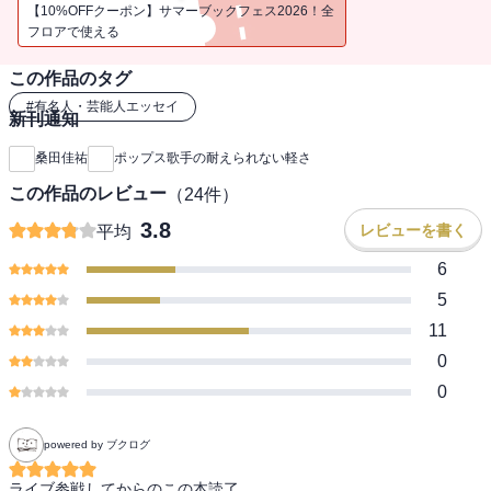
走り続ける桑田佳祐が、「頭もアソコも元気なうちに、言いたいこ
【10%OFFクーポン】サマーブックフェス2026！全
とを言っておきたい！」という想いを出発点に、「週刊文春」で
フロアで使える
2020年1月から2021年4月にかけて連載したエッセイを一冊に結集！
この作品のタグ
これまで音楽のこと以外はほとんど語ってこなかった桑田が初めて
明かす、自身の原点や現代の世相への思い。そこには故郷・茅ヶ崎
#
有名人・芸能人エッセイ
新刊通知
での少年時代や家族との絆、サザンが結成された青山学院時代の思
い出、プロレスやボウリングへの愛、さらに「自主規制」がはびこ
桑田佳祐
ポップス歌手の耐えられない軽さ
る日本の現状への憂いや、60代となってからの「人生の目標」など
この作品のレビュー
（
24
件）
が率直に綴られています。
もちろん音楽についても、自身のサウンドに大きな影響を与えた
3.8
レビューを書く
平均
ザ・ビートルズやエリック・クラプトン、ボブ・ディランらへの畏
6
敬の念や、佐野元春や内田裕也、沢田研二、尾崎紀世彦など敬愛す
る日本のミュージシャンたちへの賛歌、サザンのメンバーやサポー
5
トスタッフへの感謝の想い、そしてコロナ下で行った無観客ライブ
11
の裏話など、桑田、サザンファンならずとも興味深い話題が満載で
0
す。
0
書籍化にあたって大幅な加筆＆推敲を施し、さらに秘蔵カットも掲
載！
“ポップス歌手”桑田佳祐が「言葉」として残しておきたかったテーマ
powered by ブクログ
を全身全霊、縦横無尽、天衣無縫に書き尽くした全432ページ、永久
保存版の一冊です！
ライブ参戦してからのこの本読了。
