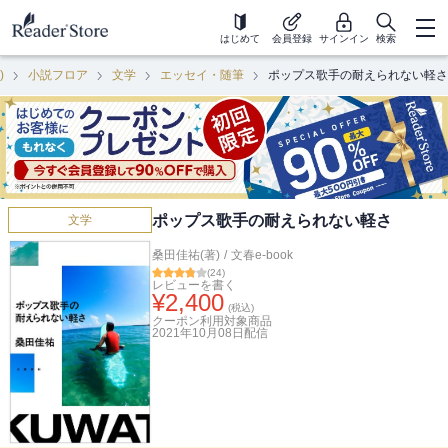
はじめて
会員登録
サインイン
検索
)
小説フロア
文学
エッセイ・随筆
ポップス歌手の耐えられない軽さ
ポップス歌手の耐えられない軽さ
文学
桑田佳祐(著)
/
文春e-book
(
24
)
レビューを書く
¥
2,400
(税込)
クーポン利用対象商品
2021年10月08日
配信