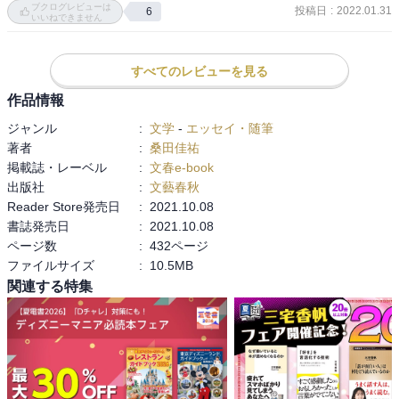
ブクログレビューは
投稿日
:
2022.01.31
6
い。行き着くところ「権威」や「人の道」で武装しないと、芸事も
いいねできません
成立しないとしたら…ツライよなぁ。」などと揶揄するなど風潮へ
の辛辣な意見も興味深かった。読みながら列挙された楽曲をもう一
すべてのレビューを見る
度聴いてみたくなる本でした。
作品情報
ジャンル
:
文学
-
エッセイ・随筆
著者
:
桑田佳祐
掲載誌・レーベル
:
文春e-book
出版社
:
文藝春秋
Reader Store発売日
:
2021.10.08
書誌発売日
:
2021.10.08
ページ数
:
432ページ
ファイルサイズ
:
10.5MB
関連する特集