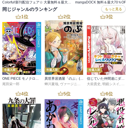
Colorful!新刊配信フェア☆ 大量無料＆最大70％OFF！
同じジャンルのランキング
もっと見る
1
位
2
位
3
位
今週入荷
今週入荷
今週入荷
ONE PIECE モノクロ版 115
異世界居酒屋「のぶ」(22)
信じていた仲間達にダンジョン奥地で殺されかけたがギフト『無限ガチャ』でレベル９９９９の仲間達を手に入れて元パーティーメンバーと世界に復讐＆『ざまぁ！』します！（２３）
尾田栄一郎
蝉川夏哉
,
ヴァージニア二等兵
大前貴史
,
転
,
明鏡シスイ
,
ｔｅ
4
位
5
位
6
位