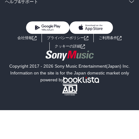
ラノベ
小説
コミック
男性コミック
ヘルプ&サポート
BL・TL
雑誌・グラビア
ビジネス・実用
女性コミック
コミック誌
初めての方へ
ヘルプ
BL・TL
ライトノベル
男子向けラノベ
よくあるご質問
お問い合わせ
会社情報
プライバシーポリシー
ご利用条件
女子向けラノベ
小説
利用規約
クッキーの詳細
国内小説
海外小説
Copyright 2017 - 2026 Sony Music Entertainment(Japan) Inc.
ミステリー
SF
Information on the site is for the Japan domestic market only
powered by
歴史・時代小説
文学
雑誌
グラビア写真集
ボーイズラブ
ティーンズラブ
人文・思想・歴史
社会・政治・法律