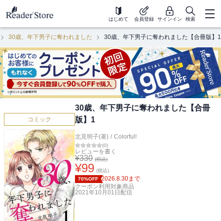
はじめて
会員登録
サインイン
検索
30歳、年下男子に奪われました
30歳、年下男子に奪われました【合冊版】1
30歳、年下男子に奪われました【合冊
版】1
コミック
北見明子(著)
/
Colorful!
(
0
)
レビューを書く
¥
330
(税込)
¥
99
(税込)
2026.8.30
まで
70%OFF
クーポン利用対象商品
2021年10月01日
配信