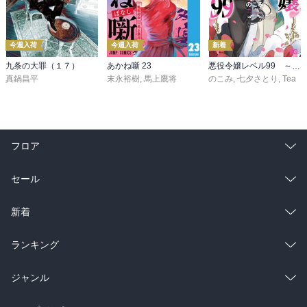
今週入荷
今週入荷
新着
九条の大罪（１７）
あかね噺 23
悪役令嬢レベル99 ～私は裏ボスですが魔王ではありません～ その６
真鍋昌平
末永裕樹
,
馬上鷹将
のこみ
,
七夕さとり
,
Tea
フロア
総合
コミック
セール
ラノベ
小説
総合
コミック
新着
雑誌・グラビア
ビジネス・実用
ラノベ
小説
総合
コミック
ランキング
BL・TL
雑誌・グラビア
ビジネス・実用
ラノベ
小説
総合
コミック
ジャンル
BL・TL
雑誌・グラビア
ビジネス・実用