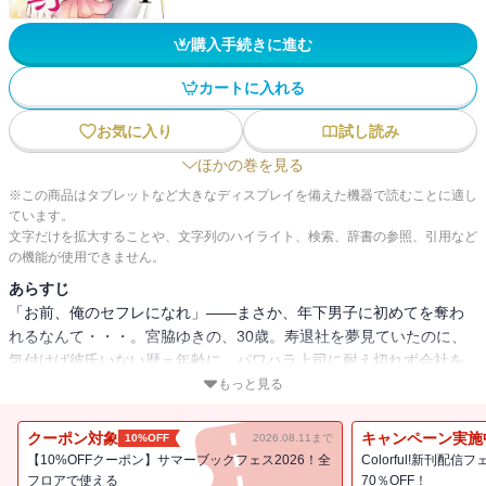
購入手続きに進む
カートに入れる
お気に入り
試し読み
ほかの巻を見る
※この商品はタブレットなど大きなディスプレイを備えた機器で読むことに適し
ています。
文字だけを拡大することや、文字列のハイライト、検索、辞書の参照、引用など
の機能が使用できません。
あらすじ
「お前、俺のセフレになれ」――まさか、年下男子に初めてを奪わ
れるなんて・・・。宮脇ゆきの、30歳。寿退社を夢見ていたのに、
気付けば彼氏いない歴＝年齢に。パワハラ上司に耐え切れず会社を
辞めた日、ゆきのは酔い潰れてしまう。翌朝目が覚めたのはホテル
もっと見る
のベッド、しかも横には知らない男が寝ていて・・・。さらにその
男・大谷憩（けい）は、衝撃的な事を告げてきて――!?（「30歳、
クーポン対象
キャンペーン実施
10%OFF
2026.08.11まで
年下男子に奪われました」1話～3話が収録されています）
【10%OFFクーポン】サマーブックフェス2026！全
Colorful!新刊配
フロアで使える
70％OFF！