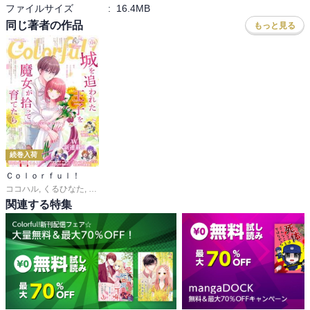
ファイルサイズ
:
16.4MB
同じ著者の作品
もっと見る
続巻入荷
Ｃｏｌｏｒｆｕｌ！
ココハル
,
くるひなた
,
春乃ミコ
,
駄犬ひろし
,
やまくだり。
,
夢旗ひつじ
,
内野タカ
関連する特集