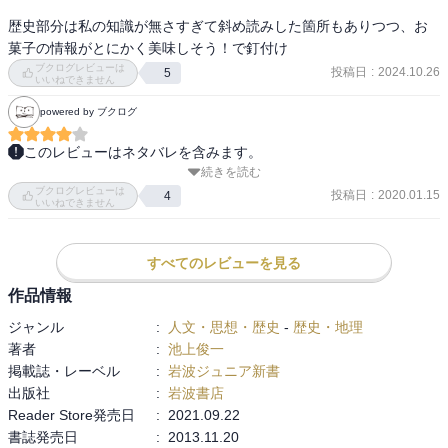
歴史部分は私の知識が無さすぎて斜め読みした箇所もありつつ、お
菓子の情報がとにかく美味しそう！で釘付け
ブクログレビューは
投稿日
:
2024.10.26
5
いいねできません
powered by ブクログ
このレビューはネタバレを含みます。
続きを読む
砂糖の歴史、西洋美術の歴史、宝石の歴史とあわせて、とうとうフ
ブクログレビューは
ランス史まで進出。

投稿日
:
2020.01.15
4
いいねできません
この好奇心が中学くらいに出てくれていたら…と再び煩悶する。

砂糖の歴史ではイギリスの紅茶文化にかなりスポットライトが当た
すべてのレビューを見る
っていたけど、最大の砂糖プランテーションを保持していたフラン
作品情報
スで、砂糖文化が根付かないわけないよね！

ジャンル
:
人文・思想・歴史
-
歴史・地理
著者
:
池上俊一
キリスト教、奴隷貿易、絶対王政との関係から、どんなお菓子が発
掲載誌・レーベル
:
岩波ジュニア新書
展してどうやってフランス料理の下地となったのか、がわかって面
出版社
:
岩波書店
白い。

Reader Store発売日
:
2021.09.22
あと、岩波ジュニア文庫は岩波文庫とはまた違って、著者の思いが
書誌発売日
:
2013.11.20
主張激しく書かれてたりもするのも面白い。
