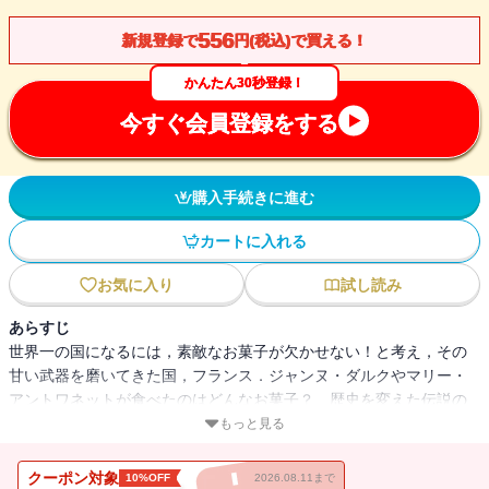
556
新規登録で
円(税込)で買える！
かんたん30秒登録！
今すぐ会員登録をする
購入手続きに進む
カートに入れる
お気に入り
試し読み
あらすじ
世界一の国になるには，素敵なお菓子が欠かせない！と考え，その
甘い武器を磨いてきた国，フランス．ジャンヌ・ダルクやマリー・
アントワネットが食べたのはどんなお菓子？ 歴史を変えた伝説の
パティシエとは？ あの文豪もスイーツ男子だった？ お菓子の由
もっと見る
来も盛りだくさん！ 歴史もしっかり学べる，華麗であま～いフラ
ンス史．
クーポン対象
10%OFF
2026.08.11まで