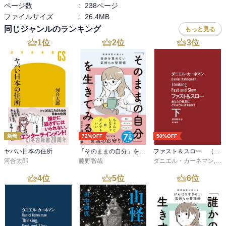
ページ数
:
238ページ
※サヴァランとかアマンディーヌとかいった鼻にかかった名前のお
ファイルサイズ
:
26.4MB
菓子のほうが、ザッハートルテなどといった、堅苦しく喉が痛くな
るような名前のものより、洗練されておいしそうだ、と感じられま
同じジャンルのランキング
もっと見る
せんか。(9ページ)

1
位
2
位
3
位
⇒絶対個人的な思い込みだと思う。少なくとも私はザッハトルテの
ほうが、名前馴染みある分おいしそうだと感じる…。

■古代のお菓子と文化

古代ローマ帝国時代（前１世紀）カエサルに支配された地域が現フ
ランス辺り。

当時は甘味といえばハチミツ。「ハレ」の日の特別な食べ物。結婚
式にお菓子を奉献する儀式や死者の葬式の際に地獄の番犬ケルベロ
新着
72%OFF
50%OFF
スから死者を守る為、ハチミツケーキをケルベロスに与えて逃げる
という風習もあった。

ヤバい日本の住所
「そのままの自分」を生きてみる 精神科医が教える自分を責めない気持ちの整理術 (特装版)
ファスト＆スロー （下）
河合太郎
藤野智哉
ダニエル・カーネマン
,
村
４世紀ころ、キリスト教が国教となり、多神教の文化や風習を捨て
4
位
5
位
6
位
させようとするも難しく、今までの風習にキリスト教的な意味合い
を持たせて布教するようになった。

→ホスチア（聖体パン）やウーヴリなどを作って、ミサで配り、こ
れを食べると聖別されるとした。
