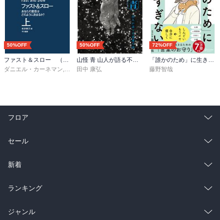
→神と人をつなぐお菓子は修道院が牛耳っていて、初期は修道女や
修験者の作業だったが、中世には専門のウーヴリ職人が作るように
なった。

■中世のお菓子と文化

50%OFF
50%OFF
72%OFF
中世初期は封建制度で３身分（農民、聖職者、騎士）となり、地方
ファスト＆スロー （上）
山怪 青 山人が語る不思議な話
「誰かのため」に生きすぎない 精神科医が教えるがんばりすぎない気持ちの整理術 (特装版)
一帯を城主が治めていた。

ダニエル・カーネマン
,
村井章子
田中 康弘
藤野智哉
カペー朝、フランスの王ユーグ・カペーは領地こそ少ないが、聖成
式で正式にキリスト教会より認められていたため、その王の正当性
を主張することができた。

・内部の領土争いをやめさせるため、敵を外に作る

フロア
→イスラムに奪われた聖地エルサレムを奪い返す！

　→十字軍遠征で聖地エルサレム国奪還（略奪？）

総合
コミック
セール
　　→アラブ経由で砂糖や珍しい果物がヨーロッパ大陸にもたらさ
れる（ドラジェ、オレンジピールの砂糖漬け(コンフィずりー)、ジャ
ラノベ
小説
ム(コンフィチュール)など）

総合
コミック
新着
・砂糖が中東経由で手に入るようになり、一部の特権階級が砂糖を
食べることができるようになった

雑誌・グラビア
ビジネス・実用
ラノベ
小説
総合
コミック
ランキング
　→キリスト教の大食の業に当たると批判されるも、砂糖は医薬品
だという主張で切り抜ける

BL・TL
雑誌・グラビア
ビジネス・実用
ラノベ
小説
総合
コミック
ジャンル
・12,13世紀にはパリがヨーロッパ随一の文化と学問の都となる。
