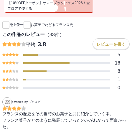
【10%OFFクーポン】サマーブックフェス2026！全
フロアで使える
新刊通知
池上俊一
お菓子でたどるフランス史
この作品のレビュー
（
33
件）
3.8
レビューを書く
平均
5
16
8
1
0
powered by ブクログ
フランスの歴史をその当時のお菓子と共に紹介していく本。

フランス菓子がどのように発展していったのかがわかって面白かっ
た。
