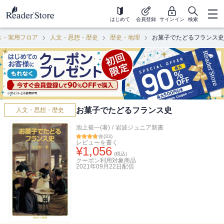
はじめて
会員登録
サインイン
検索
ス・実用フロア
人文・思想・歴史
歴史・地理
お菓子でたどるフランス史
お菓子でたどるフランス史
人文・思想・歴史
池上俊一(著)
/
岩波ジュニア新書
(
33
)
レビューを書く
¥
1,056
(税込)
クーポン利用対象商品
2021年09月22日
配信