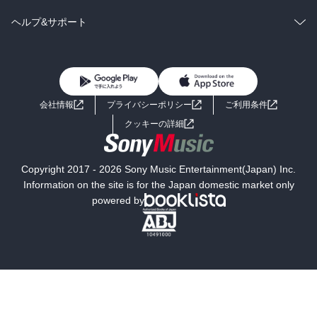
　→ルーブル宮殿建設、城壁の建築など、街の美化にお金をかけ始
BL・TL
雑誌・グラビア
ビジネス・実用
ラノベ
小説
コミック
男性コミック
ヘルプ&サポート
める。王国を中央集権化し、ローマ教皇をアヴィニョンへ移動させ
るなど力をつける。

BL・TL
雑誌・グラビア
ビジネス・実用
女性コミック
コミック誌
初めての方へ
ヘルプ
　　ノートルダム教会1225年完成、ノートルダム大聖堂1220年完成

BL・TL
ライトノベル
男子向けラノベ
よくあるご質問
お問い合わせ
■大航海時代のお菓子と文化

会社情報
プライバシーポリシー
ご利用条件
・キリスト教の祭りにお菓子が庶民にも食べる文化ができる

女子向けラノベ
小説
利用規約
→4/1復活祭（イースター）…古代の豊穣神に捧げられる聖なる食べ
クッキーの詳細
物の名残。キリスト教では卵＝生命の象徴とされた。

国内小説
海外小説
→1/6公現祭…東方三博士がキリストを訪問する記念を祝う為に、ガ
トー・デ・ロワを食べるしきたりに

Copyright 2017 - 2026 Sony Music Entertainment(Japan) Inc.
→2/2聖燭祭…マリアをたたえる祭り。なぜかクレープを焼く習慣と
ミステリー
SF
Information on the site is for the Japan domestic market only
なる。左手に金貨を握って右手で焼いたクレープを高く上げてキャ
powered by
ッチすると金運アップするという迷信広まる

歴史・時代小説
文学
→ケーキの元祖、ハチミツとスパイスとライ麦粉で作られたパンが
貴族の間で広まる。

雑誌
グラビア写真集
・1337年、フィリップ４世の死後、後継者争いで英仏王家が対立。
100年戦争始まる

ボーイズラブ
ティーンズラブ
→1429年オルレアンの戦いでジャンヌ・ダルク現れる。

・1340年代、ペスト（黒死病）大流行。国民の約三分の一が亡くな
人文・思想・歴史
社会・政治・法律