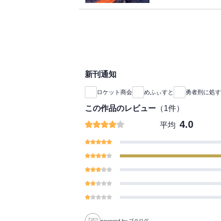
し》の罪で自身も勇者
ルバーツは、戦の最中
テオリッタと出会い―
魔王を倒す」「その意
ね」 二人が契約を交
くも熾烈な英雄の物語
新刊通知
ロケット商会
めふぃすと
勇者刑に処す
この作品のレビュー
（
1
件）
4.0
平均
powered by ブクログ