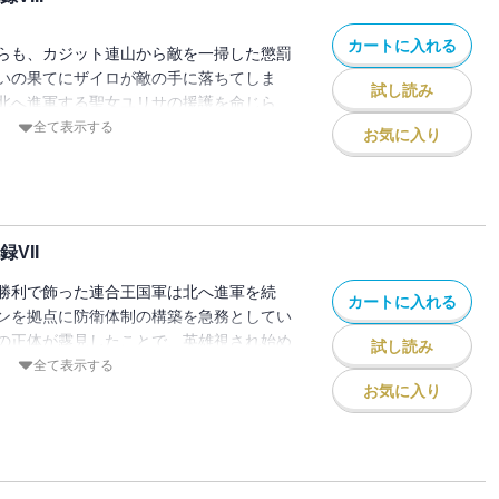
カートに入れる
らも、カジット連山から敵を一掃した懲罰
いの果てにザイロが敵の手に落ちてしま
試し読み
北へ進軍する聖女ユリサの援護を命じら
指揮を執ることになったパトーシェは、戦
全て表示する
お気に入り
事態に対処しきれず敗走を余儀なくされ
魔王現象エンプーサによって監視されつつ
して過ごしていたのだが・・・・・・。
、戦ってくれませんか？」 トヴィッツか
指揮や古代遺跡の探索を命じられたザイロ
VII
祖の門》で魔王現象を呼び出す存在、ティ
勝利で飾った連合王国軍は北へ進軍を続
を知る。 ――果たして、英雄の帰還は間
カートに入れる
ンを拠点に防衛体制の構築を急務としてい
烈を極め、決戦の幕が上がる。
の正体が露見したことで、英雄視され始め
試し読み
評判は再び地に落ちてしまう。 タツヤと
全て表示する
揮官であるベネティムも不在の状況下で敵
お気に入り
たザイロたちの前に、異形《フェアリー》
る。 彼らはフォルバーツ軍と名乗り、ザ
の領主だと告げてきて・・・・・・!?「聖
のお話を伺ってもよろしいでしょうか？」