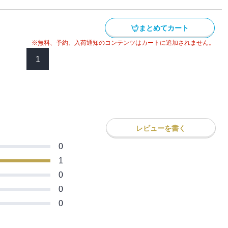
刑に処された元聖騎士団長のザイロ・フォ
に今まで存在を隠されていた《剣の女神》
―。「力を貸してくれ、これから俺たちは
まとめてカート
気です。勝利の暁には頭をなでてください
※無料、予約、入荷通知のコンテンツはカートに追加されません。
わすとき、絶望に覆われた世界を変える儚
が幕を開ける。
1
レビューを書く
0
1
0
0
0