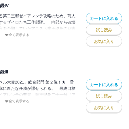
れる、待望の新章がついに開幕！ 人類
録IV
択は――！
る第二王都ゼイアレンテ攻略のため、商人
カートに入れる
するザイロたち工作部隊。 内部から破壊
入を予期していたアニスら魔王現象の妨害
試し読み
いられる。 そんななか、聖女ユリサの導
全て表示する
騎士団が強固な城壁の突破に成功し――！
お気に入り
。聖女の役目を、果たしに！」「女神と聖
加することを――特別に許します」 書籍
ードで贈る、誰も見たことのない懲罰勇者
打ち。 オールキャストで繰り広げられ
III
た激闘の結末は・・・・・・。
ル大賞2021」総合部門 第２位！★ 雪
カートに入れる
隊に新たな任務が課せられる。 最終目標
イアレンテの奪還。魔王現象二十一号『ア
試し読み
る王都から進出してくる異形の軍勢を叩
全て表示する
拠点を築くというものだった。 しかし、
お気に入り
たのは、単独で先行してトゥジン・トゥー
城にて拠点を確保するというもの
―そうだ。完全に、囮だな」 無謀な作戦