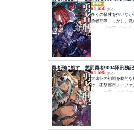
最新巻
¥
1,650
(税込)
多くの犠牲を払いなが
勇者部隊。しかし、戦
う。 ノーファンから
れ、臨時で勇者部隊の
場で次々に起こる異常
る。 一方、ザイロは
共生派の拠点で捕虜と
「僕たちの軍を率いて
ら魔王現象側の軍勢の
勇者刑に処す 懲罰勇者9004隊刑務記録
¥
1,595
は、やがて訪れた《始
(税込)
大遠征の初戦を劇的な
ル・ナ・ノーグの真実
け、砲撃都市ノーファ
に合うのか。戦いは熾
た。 一方、ライノー
ていた懲罰勇者部隊の
ライノーが逃亡し、指
の殲滅作戦を命じられ
と戦う謎の部隊が現れ
イロこそがノーファン
騎士団長であった頃