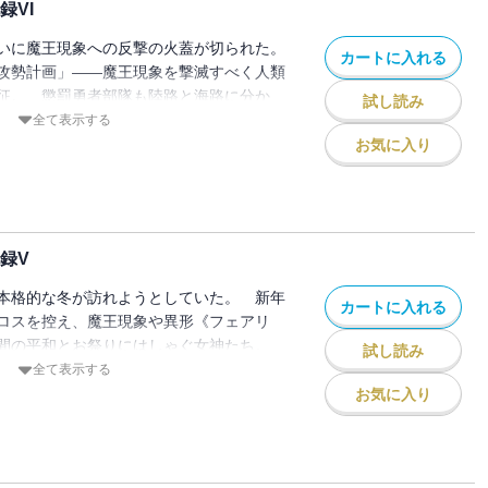
録VI
かつての栄光。第五聖騎士団の仲間たちと
 失われたのは果たして、記憶か、誇り
いに魔王現象への反撃の火蓋が切られた。
カートに入れる
攻勢計画」――魔王現象を撃滅すべく人類
征。 懲罰勇者部隊も陸路と海路に分か
試し読み
とされる北の果てを目指す。 ザイロたち
全て表示する
め、海峡を渡り魔王現象が支配するブロッ
お気に入り
へ向かう。 しかし、そこは海賊が出没す
・・・。『楽しいね、同志ザイロ。ともに
と襲いかかる試練に覚悟を迫られる懲罰勇
も知らぬ誰かのため、自己を犠牲にする行
録V
本格的な冬が訪れようとしていた。 新年
カートに入れる
ロスを控え、魔王現象や異形《フェアリ
の間の平和とお祭りにはしゃぐ女神たち。
試し読み
ィムに告げられた新たな指令は首席大司祭
全て表示する
。 様々な者たちの思惑が複雑に絡み合い
お気に入り
なか、やがて暗躍する謎の存在にたどり着
10部隊」――それは、ザイロにとって忘れ
の因縁で・・・・・・。 書籍版オリジナ