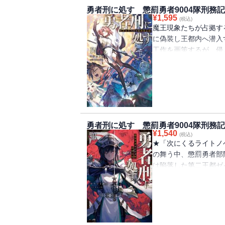
ル・エピソードで語ら
勇者刑に処す 懲罰勇者9004隊刑務記
の、そしてザイロの選
¥
1,595
(税込)
魔王現象たちが占拠す
に偽装し王都内へ潜入
工作を画策するが、侵
に遭い思わぬ苦戦を強
きに活路を見出した聖
「た、た、助けに来た
騎士ザイロの戦いに参
版オリジナル・エピソ
部隊と魔王現象の一騎
勇者刑に処す 懲罰勇者9004隊刑務記録
る、人類の命運を懸け
¥
1,540
(税込)
★「次にくるライトノベ
の舞う中、懲罰勇者部
は陥落した第二王都ゼ
バドン』の支配下にあ
き、トゥジン山に攻略
ザイロたちに告げられ
ガ丘陵を占拠し野戦築
で・・・・・・。「―