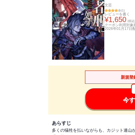
文芸
(
1
)
レビューを書く
¥
1,650
(税込
クーポン利用対象
2026年01月17日
新規登
今す
あらすじ
多くの犠牲を払いながらも、カジット連山