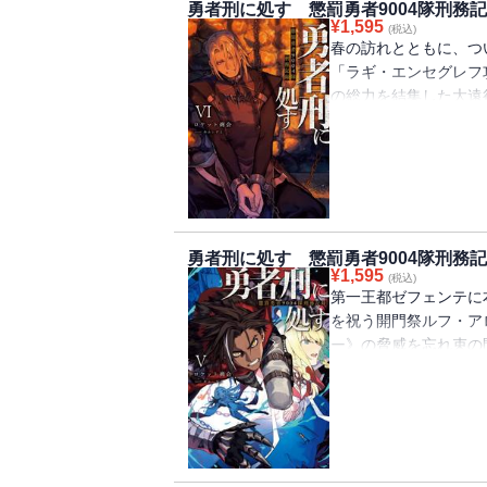
勇者刑に処す 懲罰勇者9004隊刑務記
――それは泡沫の夢。
¥
1,595
(税込)
セネルヴァとの日々。
春の訪れとともに、つ
か。
「ラギ・エンセグレフ
の総力を結集した大遠
れ、魔王現象の本拠地
は補給線を確立するた
ク・ヌメア要塞の攻略
る危険な海域で・・・
戦えて光栄だ』 次々
者たち。 そして、名
勇者刑に処す 懲罰勇者9004隊刑務記
動の代償は――！
¥
1,595
(税込)
第一王都ゼフェンテに
を祝う開門祭ルフ・ア
ー》の脅威を忘れ束
一方、ザイロとベネテ
選挙の政治工作だった
策略が張り巡らされる
く。「ユトブ方面71
ることのできない過去