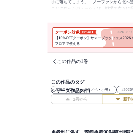
手に落ちてしまう。 ノーファンから北へ
ことになったパトーシェは、戦場で次々に
ロは魔王現象エンプーサによって監視され
「僕たちの軍を率いて、戦ってくれません
命じられたザイロは、やがて訪れた《始祖
クーポン対象
10%OFF
2026.08.
る。 ――果たして、英雄の帰還は間に合
【10%OFFクーポン】サマーブックフェス2026
フロアで使える
この作品の1巻
この作品のタグ
#
26年冬アニメ化（ラノベ・小説）
#
202
シリーズ作品(
8
件)
1巻から
新刊
勇者刑に処す 懲罰勇者9004隊刑務記録V