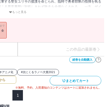
進軍する聖女ユリサの援護を命じられ、臨時で勇者部隊の指揮を執る
起こる異常事態に対処しきれず敗走を余儀なくされる。 一方、ザイ
つつ共生派の拠点で捕虜として過ごしていたのだが・・・・・・。
もっと見る
か？」 トヴィッツから魔王現象側の軍勢の指揮や古代遺跡の探索を
の門》で魔王現象を呼び出す存在、ティル・ナ・ノーグの真実を知
11まで
うのか。戦いは熾烈を極め、決戦の幕が上がる。
！全
この作品の最新巻
続巻を自動購入
6年アニメ化
#
次にくるラノベ大賞2021
から
まとめてカート
※無料、予約、入荷通知のコンテンツはカートに追加されません。
1
III