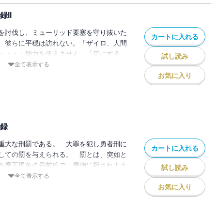
の前に、元聖騎士団長で懲罰勇者に堕ちた
II
 そんな絶望的な状況のなか、異形に追わ
たことが思いがけず戦況を動かしてい
を討伐し、ミューリッド要塞を守り抜いた
カートに入れる
ル展開で贈る、極寒の王都奪還作戦の行方
、彼らに平穏は訪れない。「ザイロ、人間
・・・・能力を使えません」「気にする
試し読み
ろで大したことねぇ」 なぜか《剣の女
全て表示する
暗殺教団、人に紛れているという魔王スプ
お気に入り
がザイロ達の前に立ちはだかり、街ごと壊
へ――！ 遠征を行っていた竜騎兵と砲兵
した極悪勇者部隊は、激しさを増す闘争と
ていく――。
記録
重大な刑罰である。 大罪を犯し勇者刑に
カートに入れる
しての罰を与えられる。 罰とは、突如と
る魔王現象の最前線で、魔物に殺されよう
試し読み
なければならないというもの。 数百年戦
全て表示する
上最悪のコソ泥、詐欺師の政治犯、自称・
お気に入り
功率ゼロの暗殺者など、全員が性格破綻者
部隊。 彼らのリーダーであり、《女神殺