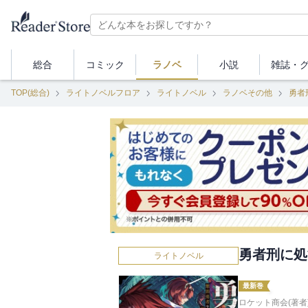
総合
コミック
ラノベ
小説
雑誌・
TOP(総合)
ライトノベルフロア
ライトノベル
ラノベその他
勇者
勇者刑に処す
ライトノベル
最新巻
ロケット商会(著者