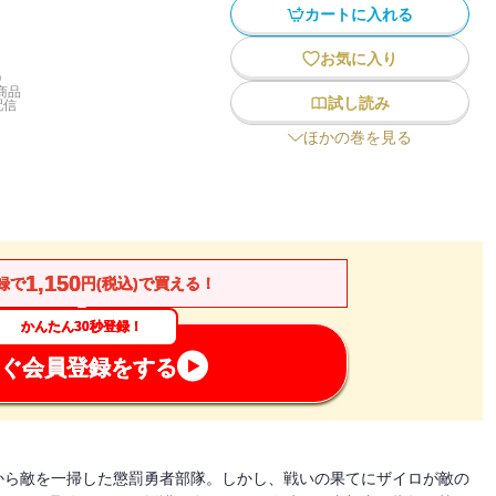
カートに入れる
お気に入り
)
商品
試し読み
配信
ほかの巻を見る
1,150
録で
円(税込)で買える！
かんたん30秒登録！
ぐ会員登録をする
から敵を一掃した懲罰勇者部隊。しかし、戦いの果てにザイロが敵の