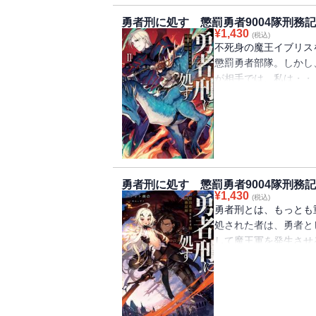
に激怒するザイロたち
勇者刑に処す 懲罰勇者9004隊刑務記録
パトーシェが現れる。
¥
1,430
(税込)
れる王子と王女を助け
不死身の魔王イブリス
く。 書籍版オリジナ
懲罰勇者部隊。しかし
は──！
が相手では、私は・・
な、雑魚が群れたとこ
神》テオリッタを狙う
リガンなど、数多の敵
滅させるような大乱闘
も合流し、ついに集結
陰謀の渦に巻き込まれ
勇者刑に処す 懲罰勇者9004隊刑務
¥
1,430
(税込)
勇者刑とは、もっとも
処された者は、勇者と
して魔王軍を発生させ
とも蘇生され戦い続け
いを止めぬ狂戦士、史
国王のテロリスト、成
で構成される懲罰勇者