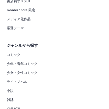
書店員オススメ
Reader Store 限定
メディア化作品
厳選テーマ
ジャンルから探す
コミック
少年・青年コミック
少女・女性コミック
ライトノベル
小説
雑誌
グラビア