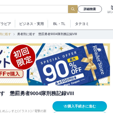
詳細検索
はじ
グラビア
ビジネス
・実用
BL・TL
タテヨミ
刑に処す
勇者刑に処す 懲罰勇者9004隊刑務記録VIII
 懲罰勇者9004隊刑務記録VIII
購入手続きに進む
)
,
めふぃすと(イラスト)
/
電撃の新