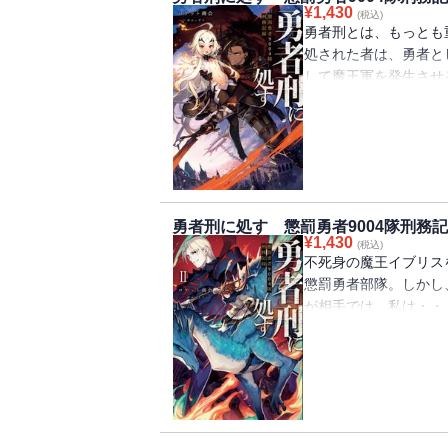
¥
1,430
(税込)
勇者刑とは、もっとも
処された者は、勇者と
して魔王軍を発生させ
とも蘇生され戦い続け
いを止めぬ狂戦士、史
国王のテロリスト、成
で構成される懲罰勇者
し》の罪で自身も勇者
ルバーツは、戦の最中
勇者刑に処す 懲罰勇者9004隊刑務記録
テオリッタと出会い―
¥
1,430
(税込)
魔王を倒す」「その意
不死身の魔王イブリス
ね」 二人が契約を交
懲罰勇者部隊。しかし
くも熾烈な英雄の物語
が相手では、私は・・
な、雑魚が群れたとこ
神》テオリッタを狙う
リガンなど、数多の敵
滅させるような大乱闘
も合流し、ついに集結
陰謀の渦に巻き込まれ