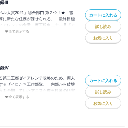
III
ル大賞2021」総合部門 第２位！★ 雪
カートに入れる
隊に新たな任務が課せられる。 最終目標
イアレンテの奪還。魔王現象二十一号『ア
試し読み
る王都から進出してくる異形の軍勢を叩
全て表示する
拠点を築くというものだった。 しかし、
お気に入り
たのは、単独で先行してトゥジン・トゥー
城にて拠点を確保するというもの
―そうだ。完全に、囮だな」 無謀な作戦
の前に、元聖騎士団長で懲罰勇者に堕ちた
録IV
 そんな絶望的な状況のなか、異形に追わ
たことが思いがけず戦況を動かしてい
る第二王都ゼイアレンテ攻略のため、商人
カートに入れる
ル展開で贈る、極寒の王都奪還作戦の行方
するザイロたち工作部隊。 内部から破壊
入を予期していたアニスら魔王現象の妨害
試し読み
いられる。 そんななか、聖女ユリサの導
全て表示する
騎士団が強固な城壁の突破に成功し――！
お気に入り
。聖女の役目を、果たしに！」「女神と聖
加することを――特別に許します」 書籍
ードで贈る、誰も見たことのない懲罰勇者