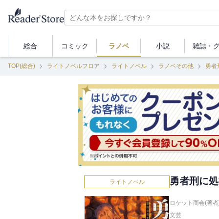
総合
コミック
ラノベ
小説
雑誌・
TOP(総合)
ライトノベルフロア
ライトノベル
ラノベその他
勇者
勇者刑に処
ライトノベル
ロケット商会(著者
文芸