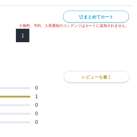
、戦ってくれませんか？」 トヴィッツか
指揮や古代遺跡の探索を命じられたザイロ
まとめてカート
祖の門》で魔王現象を呼び出す存在、ティ
を知る。 ――果たして、英雄の帰還は間
※無料、予約、入荷通知のコンテンツはカートに追加されません。
烈を極め、決戦の幕が上がる。
1
レビューを書く
0
1
0
0
0