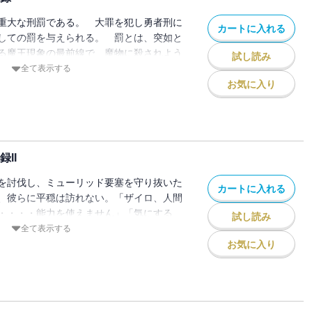
重大な刑罰である。 大罪を犯し勇者刑に
カートに入れる
しての罰を与えられる。 罰とは、突如と
る魔王現象の最前線で、魔物に殺されよう
試し読み
なければならないというもの。 数百年戦
全て表示する
上最悪のコソ泥、詐欺師の政治犯、自称・
お気に入り
功率ゼロの暗殺者など、全員が性格破綻者
部隊。 彼らのリーダーであり、《女神殺
刑に処された元聖騎士団長のザイロ・フォ
に今まで存在を隠されていた《剣の女神》
II
―。「力を貸してくれ、これから俺たちは
気です。勝利の暁には頭をなでてください
を討伐し、ミューリッド要塞を守り抜いた
カートに入れる
わすとき、絶望に覆われた世界を変える儚
、彼らに平穏は訪れない。「ザイロ、人間
が幕を開ける。
・・・・能力を使えません」「気にする
試し読み
ろで大したことねぇ」 なぜか《剣の女
全て表示する
暗殺教団、人に紛れているという魔王スプ
お気に入り
がザイロ達の前に立ちはだかり、街ごと壊
へ――！ 遠征を行っていた竜騎兵と砲兵
した極悪勇者部隊は、激しさを増す闘争と
ていく――。