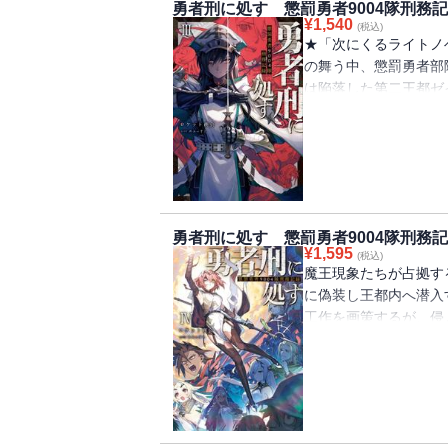
勇者刑に処す 懲罰勇者9004隊刑務記録
¥
1,540
(税込)
★「次にくるライトノベ
の舞う中、懲罰勇者部
は陥落した第二王都ゼ
バドン』の支配下にあ
き、トゥジン山に攻略
ザイロたちに告げられ
ガ丘陵を占拠し野戦築
で・・・・・・。「―
に激怒するザイロたち
勇者刑に処す 懲罰勇者9004隊刑務記
パトーシェが現れる。
¥
1,595
(税込)
れる王子と王女を助け
魔王現象たちが占拠す
く。 書籍版オリジナ
に偽装し王都内へ潜入
は──！
工作を画策するが、侵
に遭い思わぬ苦戦を強
きに活路を見出した聖
「た、た、助けに来た
騎士ザイロの戦いに参
版オリジナル・エピソ