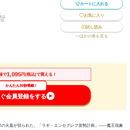
カートに入れる
)
お気に入り
商品
配信
試し読み
ほかの巻を見る
1,095
録で
円(税込)で買える！
かんたん30秒登録！
ぐ会員登録をする
撃の火蓋が切られた。「ラギ・エンセグレフ攻勢計画」――魔王現象