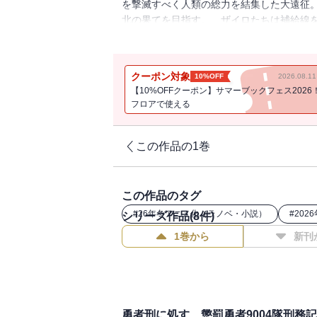
を撃滅すべく人類の総力を結集した大遠征
北の果てを目指す。 ザイロたちは補給線
塞の攻略へ向かう。 しかし、そこは海賊
もに戦えて光栄だ』 次々と襲いかかる試
め、自己を犠牲にする行動の代償は――！
クーポン対象
10%OFF
2026.08.
【10%OFFクーポン】サマーブックフェス2026
フロアで使える
この作品の1巻
この作品のタグ
#
26年冬アニメ化（ラノベ・小説）
#
202
シリーズ作品(
8
件)
1巻から
新刊
勇者刑に処す 懲罰勇者9004隊刑務