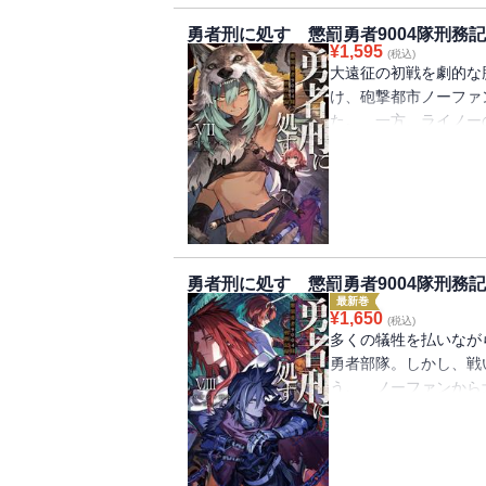
者たち。 そして、名
勇者刑に処す 懲罰勇者9004隊刑務記録
動の代償は――！
¥
1,595
(税込)
大遠征の初戦を劇的な
け、砲撃都市ノーファ
た。 一方、ライノー
ていた懲罰勇者部隊の
ライノーが逃亡し、指
の殲滅作戦を命じられ
と戦う謎の部隊が現れ
イロこそがノーファン
騎士団長であった頃
勇者刑に処す 懲罰勇者9004隊刑務記録V
――それは泡沫の夢。
最新巻
セネルヴァとの日々。
¥
1,650
(税込)
か。
多くの犠牲を払いなが
勇者部隊。しかし、戦
う。 ノーファンから
れ、臨時で勇者部隊の
場で次々に起こる異常
る。 一方、ザイロは
共生派の拠点で捕虜と