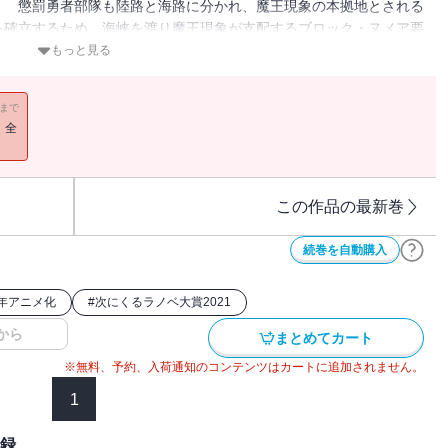
。 懲罰勇者部隊も陸路と海路に分かれ、魔王現象の本拠地とされる
を確立するため、海峡を渡り魔王現象が支配するブロック・ヌメア要
が出没する危険な海域で・・・・・・。『楽しいね、同志ザイロ。と
もっと見る
練に覚悟を迫られる懲罰勇者たち。 そして、名も知らぬ誰かのた
11まで
！全
この作品の最新巻
続巻を自動購入
6年アニメ化
#
次にくるラノベ大賞2021
から
まとめてカート
※無料、予約、入荷通知のコンテンツはカートに追加されません。
1
記録