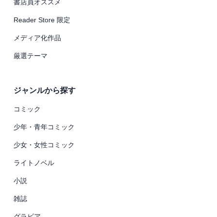
書店員オススメ
Reader Store 限定
メディア化作品
厳選テーマ
ジャンルから探す
コミック
少年・青年コミック
少女・女性コミック
ライトノベル
小説
雑誌
グラビア