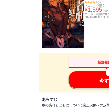
(
1
)
レビューを書く
¥
1,595
(税込
クーポン利用対象
2024年04月17日
新規登
今す
あらすじ
春の訪れとともに、ついに魔王現象への反