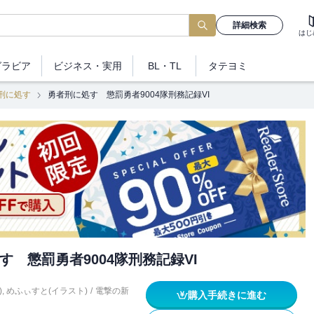
詳細検索
はじ
グラビア
ビジネス
・実用
BL・TL
タテヨミ
刑に処す
勇者刑に処す 懲罰勇者9004隊刑務記録VI
す 懲罰勇者9004隊刑務記録VI
)
,
めふぃすと(イラスト)
/
電撃の新
購入手続きに進む