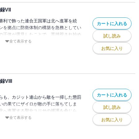
も知らぬ誰かのため、自己を犠牲にする行
VII
勝利で飾った連合王国軍は北へ進軍を続
カートに入れる
ンを拠点に防衛体制の構築を急務としてい
の正体が露見したことで、英雄視され始め
試し読み
評判は再び地に落ちてしまう。 タツヤと
全て表示する
揮官であるベネティムも不在の状況下で敵
お気に入り
たザイロたちの前に、異形《フェアリー》
る。 彼らはフォルバーツ軍と名乗り、ザ
の領主だと告げてきて・・・・・・!?「聖
のお話を伺ってもよろしいでしょうか？」
III
かつての栄光。第五聖騎士団の仲間たちと
 失われたのは果たして、記憶か、誇り
カートに入れる
らも、カジット連山から敵を一掃した懲罰
いの果てにザイロが敵の手に落ちてしま
試し読み
北へ進軍する聖女ユリサの援護を命じら
指揮を執ることになったパトーシェは、戦
全て表示する
お気に入り
事態に対処しきれず敗走を余儀なくされ
魔王現象エンプーサによって監視されつつ
して過ごしていたのだが・・・・・・。