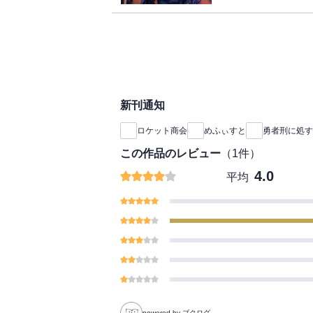
「僕たちの軍を率いて
ら魔王現象側の軍勢の
は、やがて訪れた《始
ル・ナ・ノーグの真実
に合うのか。戦いは熾
新刊通知
ロケット商会
めふぃすと
勇者刑に処す
この作品のレビュー
（
1
件）
4.0
平均
powered by ブクログ