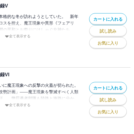
打ち。 オールキャストで繰り広げられ
録V
た激闘の結末は・・・・・・。
本格的な冬が訪れようとしていた。 新年
カートに入れる
ロスを控え、魔王現象や異形《フェアリ
の間の平和とお祭りにはしゃぐ女神たち。
試し読み
ィムに告げられた新たな指令は首席大司祭
全て表示する
。 様々な者たちの思惑が複雑に絡み合い
お気に入り
なか、やがて暗躍する謎の存在にたどり着
10部隊」――それは、ザイロにとって忘れ
の因縁で・・・・・・。 書籍版オリジナ
れる、待望の新章がついに開幕！ 人類
録VI
択は――！
いに魔王現象への反撃の火蓋が切られた。
カートに入れる
攻勢計画」――魔王現象を撃滅すべく人類
征。 懲罰勇者部隊も陸路と海路に分か
試し読み
とされる北の果てを目指す。 ザイロたち
全て表示する
め、海峡を渡り魔王現象が支配するブロッ
お気に入り
へ向かう。 しかし、そこは海賊が出没す
・・・。『楽しいね、同志ザイロ。ともに
と襲いかかる試練に覚悟を迫られる懲罰勇