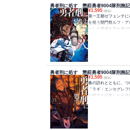
部隊と魔王現象の一騎
勇者刑に処す 懲罰勇者9004隊刑務記
る、人類の命運を懸け
¥
1,595
(税込)
第一王都ゼフェンテに
を祝う開門祭ルフ・ア
ー》の脅威を忘れ束
一方、ザイロとベネテ
選挙の政治工作だった
策略が張り巡らされる
く。「ユトブ方面71
ることのできない過去
ル・エピソードで語ら
勇者刑に処す 懲罰勇者9004隊刑務記
の、そしてザイロの選
¥
1,595
(税込)
春の訪れとともに、つ
「ラギ・エンセグレフ
の総力を結集した大遠
れ、魔王現象の本拠地
は補給線を確立するた
ク・ヌメア要塞の攻略
る危険な海域で・・・
戦えて光栄だ』 次々