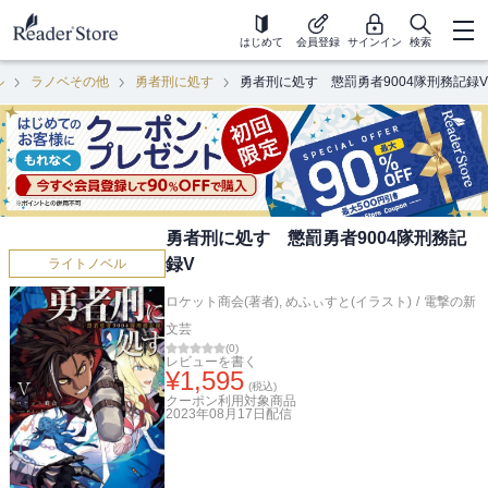
はじめて
会員登録
サインイン
検索
ル
ラノベその他
勇者刑に処す
勇者刑に処す 懲罰勇者9004隊刑務記録V
勇者刑に処す 懲罰勇者9004隊刑務記
録V
ライトノベル
ロケット商会(著者)
,
めふぃすと(イラスト)
/
電撃の新
文芸
(
0
)
レビューを書く
¥
1,595
(税込)
クーポン利用対象商品
2023年08月17日
配信