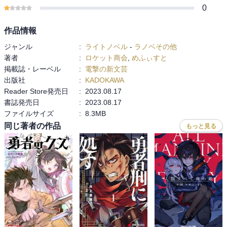
0
作品情報
ジャンル
:
ライトノベル
-
ラノベその他
著者
:
ロケット商会
,
めふぃすと
掲載誌・レーベル
:
電撃の新文芸
出版社
:
KADOKAWA
Reader Store発売日
:
2023.08.17
書誌発売日
:
2023.08.17
ファイルサイズ
:
8.3MB
同じ著者の作品
もっと見る