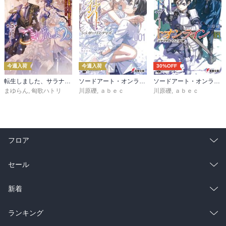
今週入荷
今週入荷
30%OFF
転生しました、サラナ・キンジェです。ごきげんよう。５ ～婚約破棄されたので田舎で気ままに暮らしたいと思います～【電子書店共通特典SS付】
ソードアート・オンライン マテリアル１ シュガーリィ・デイズ
ソードアート・オンライン29 ユナイタル・リングVIII
まゆらん
,
匈歌ハトリ
川原礫
,
ａｂｅｃ
川原礫
,
ａｂｅｃ
フロア
総合
コミック
セール
ラノベ
小説
総合
コミック
新着
雑誌・グラビア
ビジネス・実用
ラノベ
小説
総合
コミック
ランキング