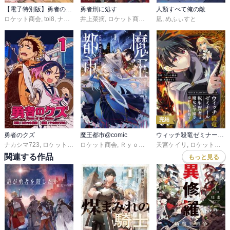
【電子特別版】勇者のクズ
勇者刑に処す
人類すべて俺の敵
ロケット商会
,
toi8
,
ナカシマ723
井上菜摘
,
ロケット商会
,
めふぃすと
凪
,
めふぃすと
完結
勇者のクズ
魔王都市@comic
ウィッチ殺竜ゼミナール～転生賢者は魔女の学園で竜殺しを目指す～【描き下ろしおまけ付き特装版】
ナカシマ723
,
ロケット商会
ロケット商会
,
Ｒｙｏｔａ－Ｈ
天宮ケイリ
,
桜 イオン
,
ロケット商会
関連する作品
もっと見る