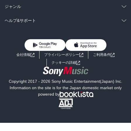
BL・TL
雑誌・グラビア
ビジネス・実用
ラノベ
小説
総合
コミック
ジャンル
BL・TL
雑誌・グラビア
ビジネス・実用
ラノベ
小説
コミック
男性コミック
ヘルプ&サポート
BL・TL
雑誌・グラビア
ビジネス・実用
女性コミック
コミック誌
初めての方へ
ヘルプ
BL・TL
ライトノベル
男子向けラノベ
よくあるご質問
お問い合わせ
会社情報
プライバシーポリシー
ご利用条件
女子向けラノベ
小説
利用規約
クッキーの詳細
国内小説
海外小説
Copyright 2017 - 2026 Sony Music Entertainment(Japan) Inc.
ミステリー
SF
Information on the site is for the Japan domestic market only
powered by
歴史・時代小説
文学
雑誌
グラビア写真集
ボーイズラブ
ティーンズラブ