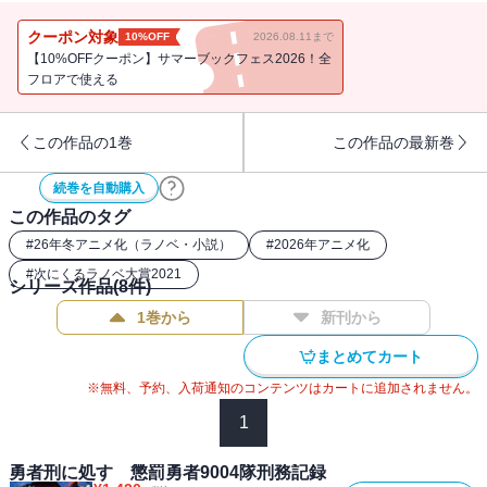
工作だった。 様々な者たちの思惑が複雑に絡み合い策略が張り巡
らされるなか、やがて暗躍する謎の存在にたどり着く。「ユトブ方
クーポン対象
10%OFF
2026.08.11まで
面7110部隊」――それは、ザイロにとって忘れることのできない過
【10%OFFクーポン】サマーブックフェス2026！全
去の因縁で・・・・・・。 書籍版オリジナル・エピソードで語ら
フロアで使える
れる、待望の新章がついに開幕！ 人類の、そしてザイロの選択は
――！
この作品の1巻
この作品の最新巻
続巻を自動購入
この作品のタグ
#
26年冬アニメ化（ラノベ・小説）
#
2026年アニメ化
#
次にくるラノベ大賞2021
シリーズ作品(
8
件)
1巻から
新刊から
まとめてカート
※無料、予約、入荷通知のコンテンツはカートに追加されません。
1
勇者刑に処す 懲罰勇者9004隊刑務記録