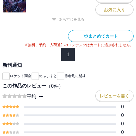
お気に入り
あらすじを見る
まとめてカート
※無料、予約、入荷通知のコンテンツはカートに追加されません。
1
新刊通知
ロケット商会
めふぃすと
勇者刑に処す
この作品のレビュー
（
0
件）
--
レビューを書く
平均
0
0
0
0