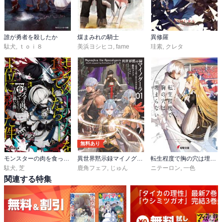
誰が勇者を殺したか
煤まみれの騎士
異修羅
駄犬
,
ｔｏｉ８
美浜ヨシヒコ
,
fame
珪素
,
クレタ
無料あり
モンスターの肉を食っていたら王位に就いた件
異世界黙示録マイノグーラ～破滅の文明で始める世界征服～
転生程度で胸の穴は埋まらない
駄犬
,
芝
鹿角フェフ
,
じゅん
ニテーロン
,
一色
関連する特集