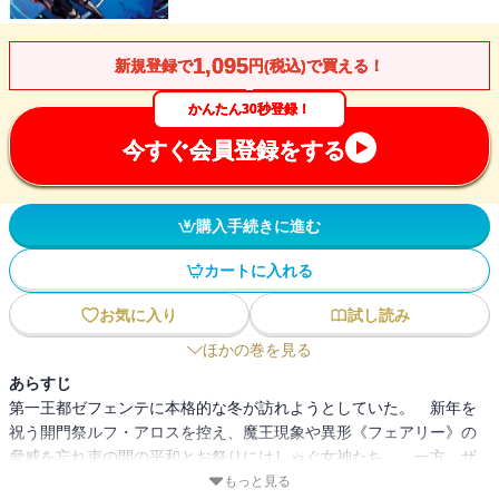
1,095
新規登録で
円(税込)で買える！
かんたん30秒登録！
今すぐ会員登録をする
購入手続きに進む
カートに入れる
お気に入り
試し読み
ほかの巻を見る
あらすじ
第一王都ゼフェンテに本格的な冬が訪れようとしていた。 新年を
祝う開門祭ルフ・アロスを控え、魔王現象や異形《フェアリー》の
脅威を忘れ束の間の平和とお祭りにはしゃぐ女神たち。 一方、ザ
イロとベネティムに告げられた新たな指令は首席大司祭選挙の政治
もっと見る