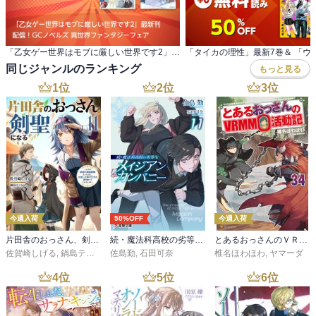
「乙女ゲー世界はモブに厳しい世界です2」最新刊 配信！GCノベルズ 異世界ファンタジーフェア
同じジャンルのランキング
もっと見る
1
位
2
位
3
位
今週入荷
50%OFF
今週入荷
片田舎のおっさん、剣聖になる 11 ～ただの田舎の剣術師範だったのに、大成した弟子たちが俺を放ってくれない件～
続・魔法科高校の劣等生 メイジアン・カンパニー(11)
とあるおっさんのＶＲＭＭＯ活動記34
佐賀崎しげる
,
鍋島テツヒロ
佐島勤
,
石田可奈
椎名ほわほわ
,
ヤマーダ
4
位
5
位
6
位