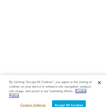
人文・思想・歴史
社会・政治・法律
ビジネス・経済
サイエンス・テクノロジー
コンピュータ・情報
くらし・家庭
料理・酒
ファッション・美容・ダイエット
ホビー&カルチャー
スポーツ・アウトドア
地図・ガイド
エンターテイメント
芸術・アート
映画・音楽・演劇
By clicking “Accept All Cookies”, you agree to the storing of
写真集
教養
cookies on your device to enhance site navigation, analyze
site usage, and assist in our marketing efforts.
Cookie
Policy
医学・福祉
教育・語学・参考書
Cookies Settings
Accept All Cookies