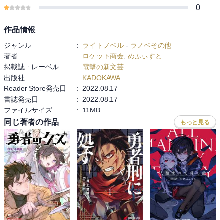
0
作品情報
ジャンル
:
ライトノベル
-
ラノベその他
著者
:
ロケット商会
,
めふぃすと
掲載誌・レーベル
:
電撃の新文芸
出版社
:
KADOKAWA
Reader Store発売日
:
2022.08.17
書誌発売日
:
2022.08.17
ファイルサイズ
:
11MB
同じ著者の作品
もっと見る