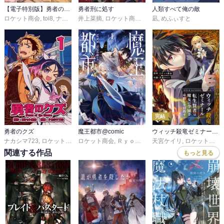
【電子特別版】勇者のクズ
勇者刑に処す
人類すべて俺の敵
ロケット商会
,
toi8
,
ナカシマ723
井上菜摘
,
ロケット商会
,
めふぃすと
凪
,
めふぃすと
完結
勇者のクズ
魔王都市@comic
ウィッチ殺竜ゼミナール～転生賢者は魔女の学園で竜殺しを目指す～【描き下ろしおまけ付き特装版】
ナカシマ723
,
ロケット商会
ロケット商会
,
Ｒｙｏｔａ－Ｈ
天宮ケイリ
,
桜 イオン
,
ロケット商会
関連する作品
もっと見る