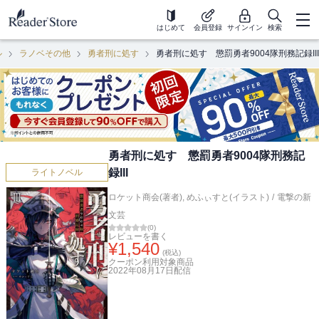
はじめて
会員登録
サインイン
検索
ル
ラノベその他
勇者刑に処す
勇者刑に処す 懲罰勇者9004隊刑務記録III
勇者刑に処す 懲罰勇者9004隊刑務記
録III
ライトノベル
ロケット商会(著者)
,
めふぃすと(イラスト)
/
電撃の新
文芸
(
0
)
レビューを書く
¥
1,540
(税込)
クーポン利用対象商品
2022年08月17日
配信