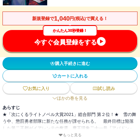
1,040
新規登録で
円(税込)で買える！
かんたん30秒登録！
今すぐ会員登録をする
購入手続きに進む
カートに入れる
お気に入り
試し読み
ほかの巻を見る
あらすじ
★「次にくるライトノベル大賞2021」総合部門 第２位！★ 雪の舞
う中、懲罰勇者部隊に新たな任務が課せられる。 最終目標は陥落
した第二王都ゼイアレンテの奪還。魔王現象二十一号『アバドン』
の支配下にある王都から進出してくる異形の軍勢を叩き、トゥジン
もっと見る