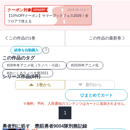
山に攻略拠点を築くというものだった。 しかし、ザイロたちに告
げられたのは、単独で先行してトゥジン・トゥーガ丘陵を占拠し野
クーポン対象
10%OFF
2026.08.11まで
戦築城にて拠点を確保するというもので・・・・・・。「――そう
【10%OFFクーポン】サマーブックフェス2026！全
だ。完全に、囮だな」 無謀な作戦に激怒するザイロたちの前に、
フロアで使える
元聖騎士団長で懲罰勇者に堕ちたパトーシェが現れる。 そんな絶
望的な状況のなか、異形に追われる王子と王女を助けたことが思い
この作品の1巻
この作品の最新巻
がけず戦況を動かしていく。 書籍版オリジナル展開で贈る、極寒
の王都奪還作戦の行方は──！
続巻を自動購入
この作品のタグ
#
26年冬アニメ化（ラノベ・小説）
#
2026年アニメ化
#
次にくるラノベ大賞2021
シリーズ作品(
8
件)
1巻から
新刊から
まとめてカート
※無料、予約、入荷通知のコンテンツはカートに追加されません。
1
勇者刑に処す 懲罰勇者9004隊刑務記録