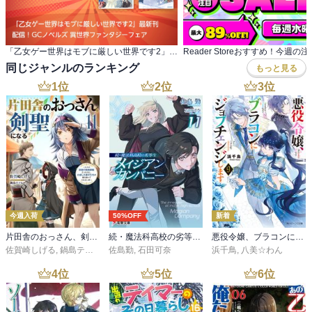
「乙女ゲー世界はモブに厳しい世界です2」最新刊 配信！GCノベルズ 異世界ファンタジーフェア
同じジャンルのランキング
もっと見る
1
位
2
位
3
位
今週入荷
50%OFF
新着
片田舎のおっさん、剣聖になる 11 ～ただの田舎の剣術師範だったのに、大成した弟子たちが俺を放ってくれない件～
続・魔法科高校の劣等生 メイジアン・カンパニー(11)
悪役令嬢、ブラコンにジョブチェンジします９【電子特典付き】
佐賀崎しげる
,
鍋島テツヒロ
佐島勤
,
石田可奈
浜千鳥
,
八美☆わん
4
位
5
位
6
位