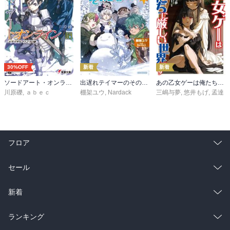
30%OFF
新着
新着
ソードアート・オンライン29 ユナイタル・リングVIII
出遅れテイマーのその日暮らし 16
あの乙女ゲーは俺たちに厳しい世界です 6
川原礫
,
ａｂｅｃ
棚架ユウ
,
Nardack
三嶋与夢
,
悠井もげ
,
孟達
フロア
総合
コミック
セール
ラノベ
小説
総合
コミック
新着
雑誌・グラビア
ビジネス・実用
ラノベ
小説
総合
コミック
ランキング