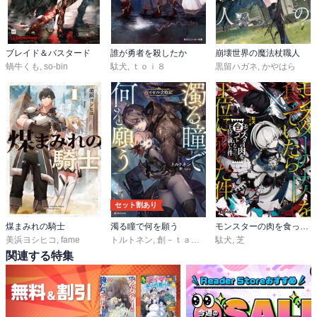
ブレイド＆バスタード
誰が勇者を殺したか
崩壊世界の魔法杖職人
蝸牛くも
,
so-bin
駄犬
,
ｔｏｉ８
黒留ハガネ
,
かやはら
セット割あり
煤まみれの騎士
濁る瞳で何を願う
モンスターの肉を食っていたら王位に就いた件
美浜ヨシヒコ
,
fame
トルトネン
,
創－ｔａｒｏ
駄犬
,
芝
関連する特集