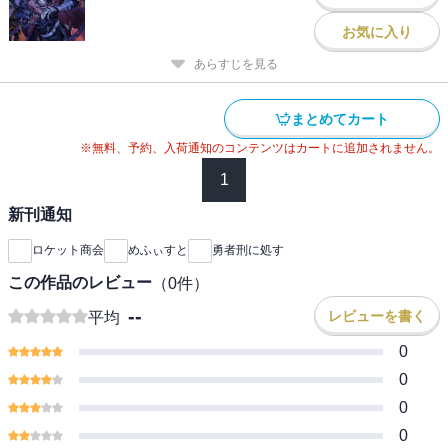
お気に入り
あらすじを見る
まとめてカート
※無料、予約、入荷通知のコンテンツはカートに追加されません。
1
新刊通知
ロケット商会
めふぃすと
勇者刑に処す
この作品のレビュー
（
0
件）
--
レビューを書く
平均
0
0
0
0