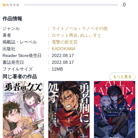
0
作品情報
ジャンル
:
ライトノベル
-
ラノベその他
著者
:
ロケット商会
,
めふぃすと
掲載誌・レーベル
:
電撃の新文芸
出版社
:
KADOKAWA
Reader Store発売日
:
2022.08.17
書誌発売日
:
2022.08.17
ファイルサイズ
:
11MB
同じ著者の作品
もっと見る