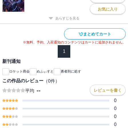
お気に入り
あらすじを見る
まとめてカート
※無料、予約、入荷通知のコンテンツはカートに追加されません。
1
新刊通知
ロケット商会
めふぃすと
勇者刑に処す
この作品のレビュー
（
0
件）
--
レビューを書く
平均
0
0
0
0