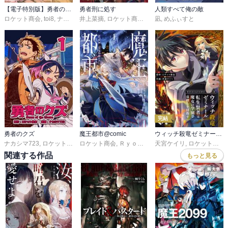
【電子特別版】勇者のクズ
勇者刑に処す
人類すべて俺の敵
ロケット商会
,
toi8
,
ナカシマ723
井上菜摘
,
ロケット商会
,
めふぃすと
凪
,
めふぃすと
完結
勇者のクズ
魔王都市@comic
ウィッチ殺竜ゼミナール～転生賢者は魔女の学園で竜殺しを目指す～【描き下ろしおまけ付き特装版】
ナカシマ723
,
ロケット商会
ロケット商会
,
Ｒｙｏｔａ－Ｈ
天宮ケイリ
,
桜 イオン
,
ロケット商会
関連する作品
もっと見る