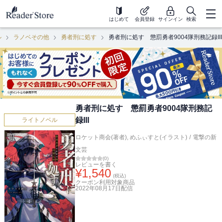
はじめて
会員登録
サインイン
検索
ル
ラノベその他
勇者刑に処す
勇者刑に処す 懲罰勇者9004隊刑務記録III
勇者刑に処す 懲罰勇者9004隊刑務記
録III
ライトノベル
ロケット商会(著者)
,
めふぃすと(イラスト)
/
電撃の新
文芸
(
0
)
レビューを書く
¥
1,540
(税込)
クーポン利用対象商品
2022年08月17日
配信