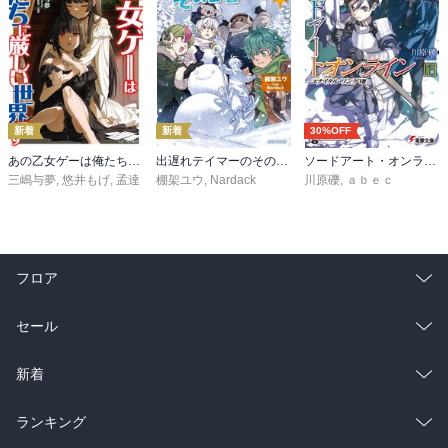
新着
新着
30%OFF
あの乙女ゲーは俺たちに厳しい世界です 6
出遅れテイマーのその日暮らし 16
ソードアート・オンライン29 ユナイタル・リングVIII
三嶋与夢
,
悠井もげ
,
孟達
棚架ユウ
,
Nardack
川原礫
,
ａｂｅｃ
フロア
総合
コミック
セール
ラノベ
小説
総合
コミック
新着
雑誌・グラビア
ビジネス・実用
ラノベ
小説
総合
コミック
ランキング