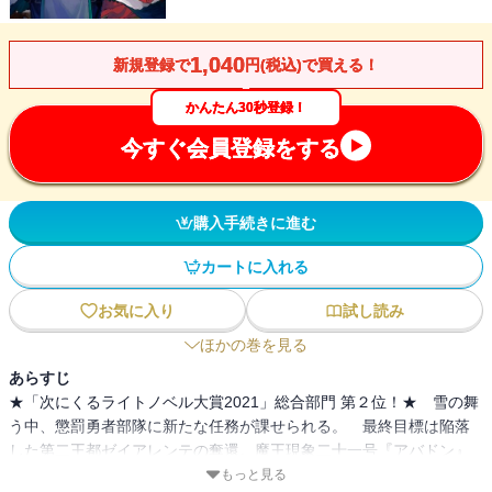
1,040
新規登録で
円(税込)で買える！
かんたん30秒登録！
今すぐ会員登録をする
購入手続きに進む
カートに入れる
お気に入り
試し読み
ほかの巻を見る
あらすじ
★「次にくるライトノベル大賞2021」総合部門 第２位！★ 雪の舞
う中、懲罰勇者部隊に新たな任務が課せられる。 最終目標は陥落
した第二王都ゼイアレンテの奪還。魔王現象二十一号『アバドン』
の支配下にある王都から進出してくる異形の軍勢を叩き、トゥジン
もっと見る