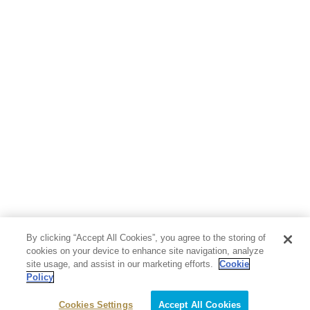
人文・思想・歴史
社会・政治・法律
ビジネス・経済
サイエンス・テクノロジー
コンピュータ・情報
くらし・家庭
料理・酒
ファッション・美容・ダイエット
ホビー&カルチャー
スポーツ・アウトドア
地図・ガイド
エンターテイメント
芸術・アート
映画・音楽・演劇
By clicking “Accept All Cookies”, you agree to the storing of
写真集
教養
cookies on your device to enhance site navigation, analyze
site usage, and assist in our marketing efforts.
Cookie
Policy
医学・福祉
教育・語学・参考書
Cookies Settings
Accept All Cookies