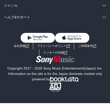
BL・TL
雑誌・グラビア
ビジネス・実用
ラノベ
小説
総合
コミック
ジャンル
BL・TL
雑誌・グラビア
ビジネス・実用
ラノベ
小説
コミック
男性コミック
ヘルプ&サポート
BL・TL
雑誌・グラビア
ビジネス・実用
女性コミック
コミック誌
初めての方へ
ヘルプ
BL・TL
ライトノベル
男子向けラノベ
よくあるご質問
お問い合わせ
会社情報
プライバシーポリシー
ご利用条件
女子向けラノベ
小説
利用規約
クッキーの詳細
国内小説
海外小説
Copyright 2017 - 2026 Sony Music Entertainment(Japan) Inc.
ミステリー
SF
Information on the site is for the Japan domestic market only
powered by
歴史・時代小説
文学
雑誌
グラビア写真集
ボーイズラブ
ティーンズラブ