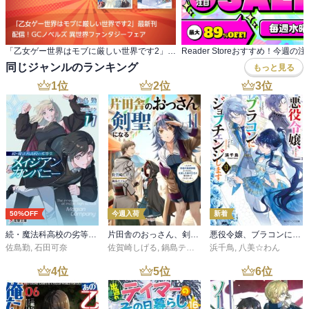
「乙女ゲー世界はモブに厳しい世界です2」最新刊 配信！GCノベルズ 異世界ファンタジーフェア
同じジャンルのランキング
もっと見る
1
位
2
位
3
位
50%OFF
今週入荷
新着
続・魔法科高校の劣等生 メイジアン・カンパニー(11)
片田舎のおっさん、剣聖になる 11 ～ただの田舎の剣術師範だったのに、大成した弟子たちが俺を放ってくれない件～
悪役令嬢、ブラコンにジョブチェンジします９【電子特典付き】
佐島勤
,
石田可奈
佐賀崎しげる
,
鍋島テツヒロ
浜千鳥
,
八美☆わん
4
位
5
位
6
位