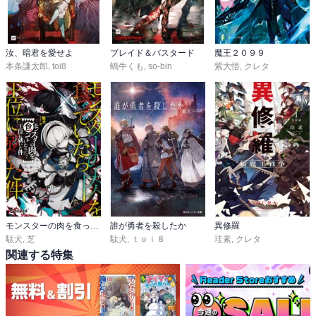
汝、暗君を愛せよ
ブレイド＆バスタード
魔王２０９９
本条謙太郎
,
toi8
蝸牛くも
,
so-bin
紫大悟
,
クレタ
モンスターの肉を食っていたら王位に就いた件
誰が勇者を殺したか
異修羅
駄犬
,
芝
駄犬
,
ｔｏｉ８
珪素
,
クレタ
関連する特集