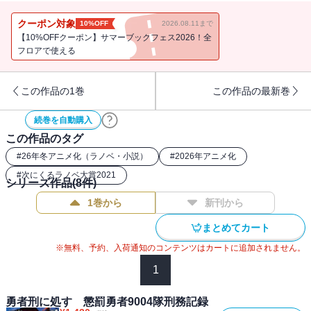
山に攻略拠点を築くというものだった。 しかし、ザイロたちに告
げられたのは、単独で先行してトゥジン・トゥーガ丘陵を占拠し野
クーポン対象
10%OFF
2026.08.11まで
戦築城にて拠点を確保するというもので・・・・・・。「――そう
【10%OFFクーポン】サマーブックフェス2026！全
だ。完全に、囮だな」 無謀な作戦に激怒するザイロたちの前に、
フロアで使える
元聖騎士団長で懲罰勇者に堕ちたパトーシェが現れる。 そんな絶
望的な状況のなか、異形に追われる王子と王女を助けたことが思い
この作品の1巻
この作品の最新巻
がけず戦況を動かしていく。 書籍版オリジナル展開で贈る、極寒
の王都奪還作戦の行方は──！
続巻を自動購入
この作品のタグ
#
26年冬アニメ化（ラノベ・小説）
#
2026年アニメ化
#
次にくるラノベ大賞2021
シリーズ作品(
8
件)
1巻から
新刊から
まとめてカート
※無料、予約、入荷通知のコンテンツはカートに追加されません。
1
勇者刑に処す 懲罰勇者9004隊刑務記録