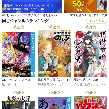
週刊少年ジャンプで大人気！『さむわんへるつ』 最新4巻配信開始！恋愛・ラブコメ特集！
同じジャンルのランキング
もっと見る
1
位
2
位
3
位
今週入荷
今週入荷
新着
ONE PIECE モノクロ版 115
異世界居酒屋「のぶ」(22)
悪役令嬢レベル99 ～私は裏ボスですが魔王ではありません～ その６
尾田栄一郎
蝉川夏哉
,
ヴァージニア二等兵
のこみ
,
転
,
七夕さとり
,
Tea
4
位
5
位
6
位