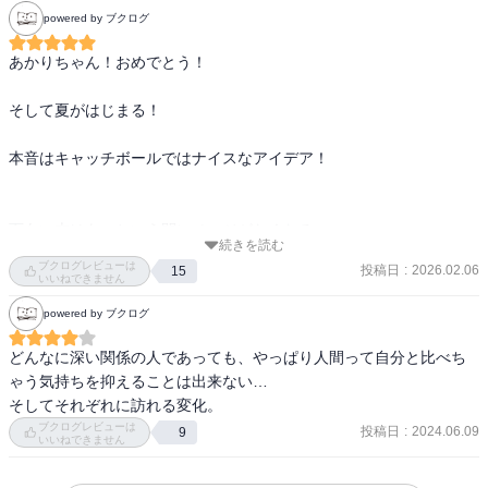
powered by ブクログ
あかりちゃん！おめでとう！

そして夏がはじまる！

本音はキャッチボールではナイスなアイデア！

面白い本はあっという間にページがなくなる。

続きを読む
ブクログレビューは
投稿日
:
2026.02.06
15
さぁ、返事するのか次巻をまて！

いいねできません
powered by ブクログ
ぜひ〜
どんなに深い関係の人であっても、やっぱり人間って自分と比べち
ゃう気持ちを抑えることは出来ない…

ブクログレビューは
投稿日
:
2024.06.09
9
いいねできません