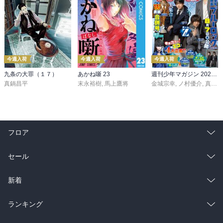
今週入荷
今週入荷
今週入荷
九条の大罪（１７）
あかね噺 23
週刊少年マガジン 2026年36・37号[2026年8月5日発売]
真鍋昌平
末永裕樹
,
馬上鷹将
金城宗幸
,
ノ村優介
,
真島ヒロ
フロア
総合
コミック
セール
ラノベ
小説
総合
コミック
新着
雑誌・グラビア
ビジネス・実用
ラノベ
小説
総合
コミック
ランキング