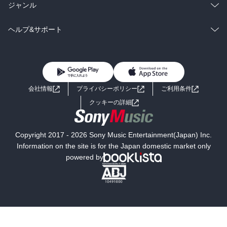
BL・TL
雑誌・グラビア
ビジネス・実用
ラノベ
小説
総合
コミック
ジャンル
BL・TL
雑誌・グラビア
ビジネス・実用
ラノベ
小説
コミック
男性コミック
ヘルプ&サポート
BL・TL
雑誌・グラビア
ビジネス・実用
女性コミック
コミック誌
初めての方へ
ヘルプ
BL・TL
ライトノベル
男子向けラノベ
よくあるご質問
お問い合わせ
会社情報
プライバシーポリシー
ご利用条件
女子向けラノベ
小説
利用規約
クッキーの詳細
国内小説
海外小説
Copyright 2017 - 2026 Sony Music Entertainment(Japan) Inc.
ミステリー
SF
Information on the site is for the Japan domestic market only
powered by
歴史・時代小説
文学
雑誌
グラビア写真集
ボーイズラブ
ティーンズラブ