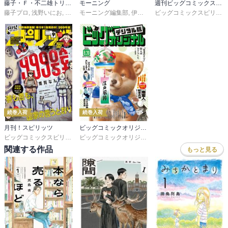
藤子・Ｆ・不二雄トリビュート＆原作アンソロジー Ｆ ＴＨＥ ＴＲＩＢＵＴＥ
モーニング
週刊ビッグコミックスピリッツ
藤子プロ
,
浅野いにお
,
石黒正数
モーニング編集部
,
小玉ユキ
,
高橋聖一
,
伊咲智太
,
とよ田みのる
,
オオイシヒロト
,
モリタイシ
,
森高夕
ビッグコミックスピリッツ編集部
,
奥
続巻入荷
続巻入荷
月刊！スピリッツ
ビッグコミックオリジナル
ビッグコミックスピリッツ編集部
ビッグコミックオリジナル編集部
関連する作品
もっと見る