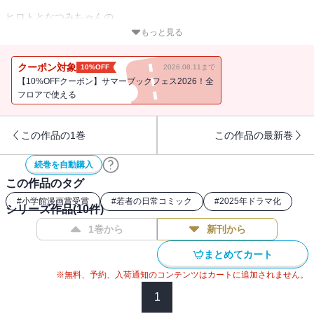
ヒロトとなつみちゃんの
平屋生活に、ギラギラの夏到来。
もっと見る
悔いを残さないため映画制作を進める
クーポン対象
10%OFF
2026.08.11まで
ヒロトとヒデキだが、制作途中で衝突・・・!?
【10%OFFクーポン】サマーブックフェス2026！全
フロアで使える
マンガから一旦離れる決意をしたなつみちゃん
友情に陰りを落とす出来事が・・・!?
この作品の1巻
この作品の最新巻
今年も阿佐谷七夕祭りがやってきて
続巻を自動購入
揺れ動く友情と、恋心・・・
この作品のタグ
日々の暮らしにかけがえのない光を入れる
#
小学館漫画賞受賞
#
若者の日常コミック
#
2025年ドラマ化
シリーズ作品(
10
件)
平屋暮らし、真っ盛りの夏です。
1巻から
新刊から
まとめてカート
※無料、予約、入荷通知のコンテンツはカートに追加されません。
1