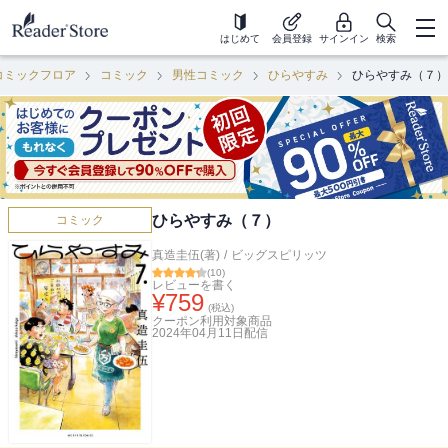
はじめて
会員登録
サインイン
検索
コミックフロア
コミック
男性コミック
ひらやすみ
ひらやすみ（７）
ひらやすみ（７）
コミック
真造圭伍(著)
/
ビッグスピリッツ
(
10
)
レビューを書く
¥
759
(税込)
クーポン利用対象商品
2024年04月11日
配信