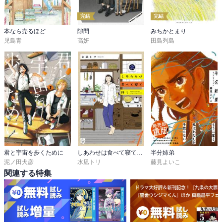
完結
完結
本なら売るほど
隙間
みちかとまり
児島青
高妍
田島列島
君と宇宙を歩くために
しあわせは食べて寝て待て
半分姉弟
泥ノ田犬彦
水凪トリ
藤見よいこ
関連する特集