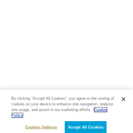
人文・思想・歴史
社会・政治・法律
ビジネス・経済
サイエンス・テクノロジー
コンピュータ・情報
くらし・家庭
料理・酒
ファッション・美容・ダイエット
ホビー&カルチャー
スポーツ・アウトドア
地図・ガイド
エンターテイメント
芸術・アート
映画・音楽・演劇
By clicking “Accept All Cookies”, you agree to the storing of
写真集
教養
cookies on your device to enhance site navigation, analyze
site usage, and assist in our marketing efforts.
Cookie
Policy
医学・福祉
教育・語学・参考書
Cookies Settings
Accept All Cookies
児童書