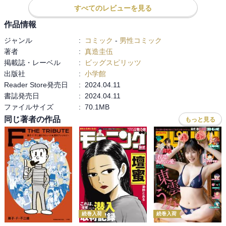
すべてのレビューを見る
作品情報
ジャンル
:
コミック
-
男性コミック
著者
:
真造圭伍
掲載誌・レーベル
:
ビッグスピリッツ
出版社
:
小学館
Reader Store発売日
:
2024.04.11
書誌発売日
:
2024.04.11
ファイルサイズ
:
70.1MB
同じ著者の作品
もっと見る
続巻入荷
続巻入荷