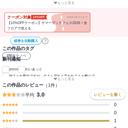
っていたのは予想外に優しくて温かい魔族からのおもてなしだっ
もっと見る
た！ 聖女の力でポーションを大量生産したり領地問題を解決した
り、大活躍するユリアをみんなが愛するようになる。一方、代わり
クーポン対象
10%OFF
2026.08.11まで
の新しい聖女には、ユリアの後任は荷が重すぎたようで・・・!? 大
【10%OFFクーポン】サマーブックフェス2026！全
人気WEB小説、大幅加筆で待望の書籍化！
フロアで使える
続巻を自動購入
この作品のタグ
#
聖女ラノベ
新刊通知
yocco
わいあっと
捨てられ聖女ですが、今さら戻れと言われてもお断りで
もっと見る
この作品のレビュー
（
1
件）
3.0
レビューを書く
平均
0
0
1