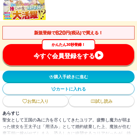
820
新規登録で
円(税込)で買える！
かんたん30秒登録！
今すぐ会員登録をする
購入手続きに進む
カートに入れる
お気に入り
試し読み
あらすじ
聖女として王国の為に力を尽くしてきたユリア。疲弊し魔力が弱ま
った彼女を王太子は「用済み」として婚約破棄した上、魔族が住む
魔王領に嫁がせてしまう。恐ろしさに絶望するユリアだったが、待