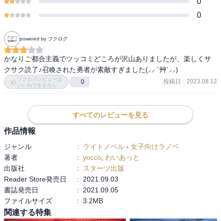
0
0
powered by ブクログ
かなりご都合主義でツッコミどころが沢山ありましたが、楽しくサ
クサク読了♪召喚された勇者が素敵すぎました(⸝⸝ ´艸`⸝⸝)
ブクログレビューは
投稿日
:
2023.08.12
0
いいねできません
すべてのレビューを見る
作品情報
ジャンル
:
ライトノベル
-
女子向けラノベ
著者
:
yocco
,
わいあっと
出版社
:
スターツ出版
Reader Store発売日
:
2021.09.03
書誌発売日
:
2021.09.05
ファイルサイズ
:
3.2MB
関連する特集