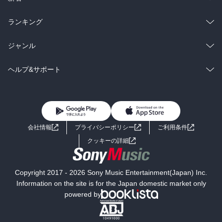
雑誌・グラビア
ビジネス・実用
ラノベ
小説
総合
コミック
ランキング
BL・TL
雑誌・グラビア
ビジネス・実用
ラノベ
小説
総合
コミック
ジャンル
BL・TL
雑誌・グラビア
ビジネス・実用
ラノベ
小説
コミック
男性コミック
ヘルプ&サポート
BL・TL
雑誌・グラビア
ビジネス・実用
女性コミック
コミック誌
初めての方へ
ヘルプ
BL・TL
ライトノベル
男子向けラノベ
よくあるご質問
お問い合わせ
会社情報
プライバシーポリシー
ご利用条件
女子向けラノベ
小説
利用規約
クッキーの詳細
国内小説
海外小説
Copyright 2017 - 2026 Sony Music Entertainment(Japan) Inc.
ミステリー
SF
Information on the site is for the Japan domestic market only
powered by
歴史・時代小説
文学