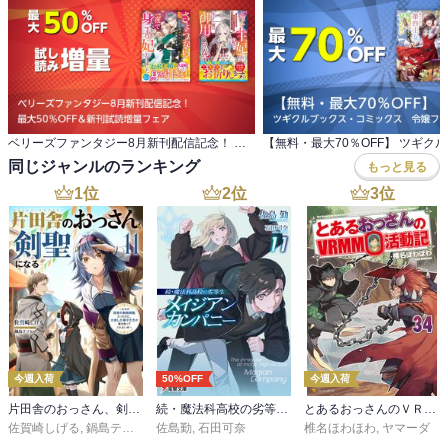
ベリーズファンタジー8月新刊配信記念！ 最大50％OFF＆新刊試読増量フェア
同じジャンルのランキング
もっと見る
1
位
2
位
3
位
今週入荷
50%OFF
今週入荷
片田舎のおっさん、剣聖になる 11 ～ただの田舎の剣術師範だったのに、大成した弟子たちが俺を放ってくれない件～
続・魔法科高校の劣等生 メイジアン・カンパニー(11)
とあるおっさんのＶＲＭＭＯ活動記34
佐賀崎しげる
,
鍋島テツヒロ
佐島勤
,
石田可奈
椎名ほわほわ
,
ヤマーダ