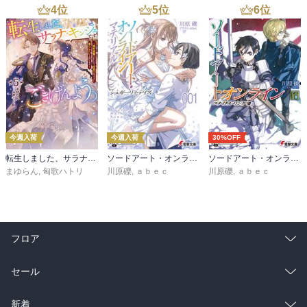
4
位
5
位
6
位
今週入荷
今週入荷
30%OFF
転生しました、サラナ・キンジェです。ごきげんよう。５ ～婚約破棄されたので田舎で気ままに暮らしたいと思います～【電子書店共通特典SS付】
ソードアート・オンライン マテリアル１ シュガーリィ・デイズ
ソードアート・オンライン29 ユナイタル・リングVIII
まゆらん
,
匈歌ハトリ
川原礫
,
ａｂｅｃ
川原礫
,
ａｂｅｃ
フロア
総合
コミック
セール
ラノベ
小説
総合
コミック
新着