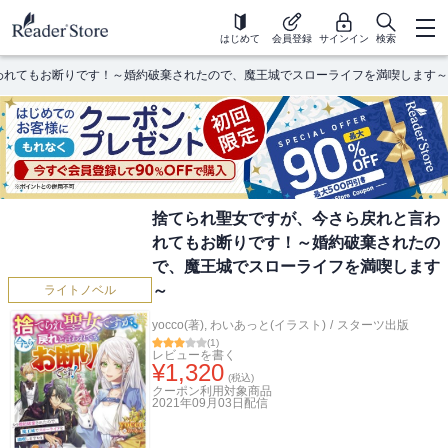
はじめて
会員登録
サインイン
検索
われてもお断りです！～婚約破棄されたので、魔王城でスローライフを満喫します～
捨てられ聖女ですが、今さら戻れと言わ
れてもお断りです！～婚約破棄されたの
で、魔王城でスローライフを満喫します
～
ライトノベル
yocco(著)
,
わいあっと(イラスト)
/
スターツ出版
(
1
)
レビューを書く
¥
1,320
(税込)
クーポン利用対象商品
2021年09月03日
配信