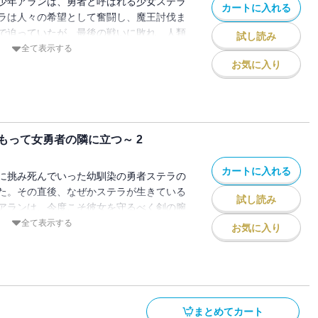
少年アランは、勇者と呼ばれる少女ステラ
カートに入れる
ラは人々の希望として奮闘し、魔王討伐ま
で迫っていたが、最後の戦いに敗れ、人類
試し読み
とされてしまう。幼馴染を奪われたアラン
全て表示する
ありながら、比類なき努力で格上殺しの秘
お気に入り
魔王と刺し違える事で復讐を果たすのだっ
も彼女は帰って来ない。悲しみと喪失感の
し――気づけば幼馴染が勇者となる前の時
絶望の未来を知っているアランは誓う。
もって女勇者の隣に立つ～ 2
て魔王を倒して、ハッピーエンドで終わっ
て大切な幼馴染を守り抜く、王道剣戟バト
カートに入れる
に挑み死んでいった幼馴染の勇者ステラの
た。その直後、なぜかステラが生きている
試し読み
アランは、今度こそ彼女を守るべく剣の腕
して認められるまでに至る。アランが勇者
全て表示する
お気に入り
ラと共に向かったのは、要塞都市国家『エ
体化させるという神樹の力に護られた聖域
は、無数のドラゴンに襲撃されている真っ
ステラ、そして仲間達は急遽ドラゴンの群
り、人類最高峰の戦力として、次々にドラ
まとめてカート
かし彼らの前に、魔王軍が誇る圧倒的な実