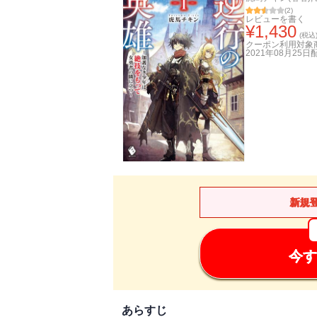
(
2
)
レビューを書く
¥
1,430
(税込
クーポン利用対象
2021年08月25日
新規
今す
あらすじ