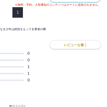
天王が現れて――。最強殺しの剣技を駆使
※無料、予約、入荷通知のコンテンツはカートに追加されません。
開く、王道剣戟バトルファンタジー第二
1
なき少年は絶技をもって女勇者の隣
レビューを書く
0
0
1
1
0
続きを読む
ミカライズしてもらいたい話。一つ一つの戦闘シーンがかなり長いん