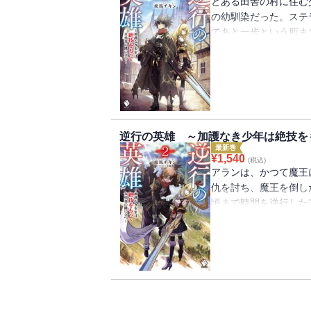
とある田舎の村に住む
の幼馴染だった。ステ
であと一歩という所ま
は再び絶望の底へと落
は加護なき無才の身で
剣を編み出し、遂には
た。しかし仇を討って
中でアランは命を落と
間へと逆行していた！
逆行の英雄 ～加護なき少年は絶技を
「今度こそ二人で生き
最新巻
てみせる」絶技をもっ
¥
1,540
(税込)
ルファンタジー開幕!!
アランは、かつて魔王
仇を討ち、魔王を倒し
頃まで時間を逆行した
を磨き、勇者の仲間と
パーティーとしてステ
ルフの里』。魔族を弱
だが、辿り着くとそこ
最中だった。アランと
れを迎撃することにな
ゴンを討ち果たす！し