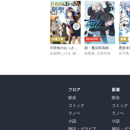
今週入荷
50%OFF
新着
片田舎のおっさん、剣聖になる 11 ～ただの田舎の剣術師範だったのに、大成した弟子たちが俺を放ってくれない件～
続・魔法科高校の劣等生 メイジアン・カンパニー(11)
佐賀崎しげる
,
鍋島テツヒロ
佐島勤
,
石田可奈
浜千鳥
フロア
新着
総合
総合
コミック
コミック
ラノベ
ラノベ
小説
小説
雑誌・グラビア
雑誌・グ