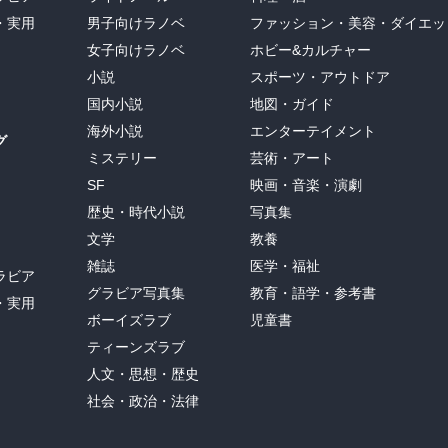
・実用
男子向けラノベ
ファッション・美容・ダイエッ
女子向けラノベ
ホビー&カルチャー
小説
スポーツ・アウトドア
国内小説
地図・ガイド
海外小説
エンターテイメント
グ
ミステリー
芸術・アート
SF
映画・音楽・演劇
歴史・時代小説
写真集
文学
教養
雑誌
医学・福祉
ラビア
グラビア写真集
教育・語学・参考書
・実用
ボーイズラブ
児童書
ティーンズラブ
人文・思想・歴史
社会・政治・法律