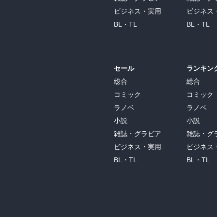
ビジネス・実用
ビジネス
BL・TL
BL・TL
セール
ランキン
総合
総合
コミック
コミック
ラノベ
ラノベ
小説
小説
雑誌・グラビア
雑誌・グ
ビジネス・実用
ビジネス
BL・TL
BL・TL