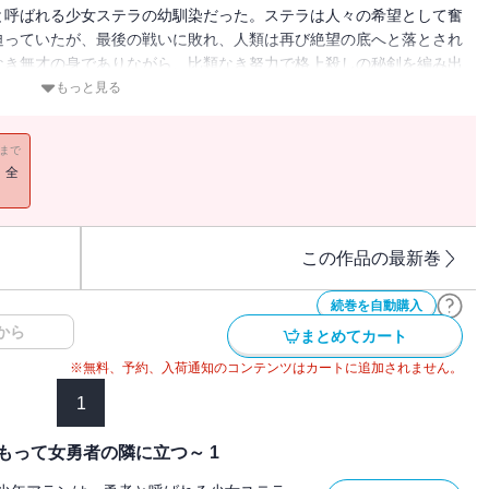
と呼ばれる少女ステラの幼馴染だった。ステラは人々の希望として奮
迫っていたが、最後の戦いに敗れ、人類は再び絶望の底へと落とされ
なき無才の身でありながら、比類なき努力で格上殺しの秘剣を編み出
たすのだった。しかし仇を討っても彼女は帰って来ない。悲しみと喪
もっと見る
ば幼馴染が勇者となる前の時間へと逆行していた！絶望の未来を知っ
きて魔王を倒して、ハッピーエンドで終わってみせる」絶技をもって
11まで
ァンタジー開幕!!
！全
この作品の最新巻
続巻を自動購入
から
まとめてカート
※無料、予約、入荷通知のコンテンツはカートに追加されません。
1
もって女勇者の隣に立つ～ 1