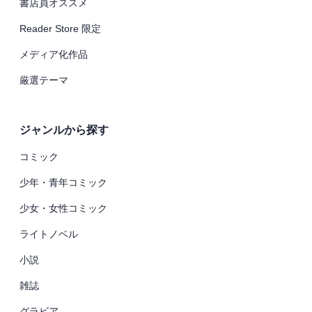
書店員オススメ
Reader Store 限定
メディア化作品
厳選テーマ
ジャンルから探す
コミック
少年・青年コミック
少女・女性コミック
ライトノベル
小説
雑誌
グラビア