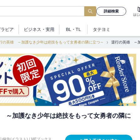
詳細検索
はじ
グラビア
ビジネス
・実用
BL・TL
タテヨミ
行の英雄 ～加護なき少年は絶技をもって女勇者の隣に立つ～
逆行の英雄 ～
 ～加護なき少年は絶技をもって女勇者の隣に
山椒魚(イラスト)
/
MFブックス