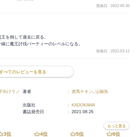
力が低いためにどんな闘い方してるのか良くわかりませんでした。漫
投稿日
:
2022.05.30
公はただひたすら幼い頃の約束を守る為に無理無茶重ねて成長し続け
つとかの有言実行っぷりは良いですね。
王を倒して過去に戻る。

一緒に魔王討伐パーティーのレベルになる。
投稿日
:
2022.03.12
すべてのレビューを見る
子向けラノ
著者
:
虎馬チキン
,
山椒魚
出版社
:
KADOKAWA
書誌発売日
:
2021.08.25
もっと見る
3
位
4
位
5
位
6
位