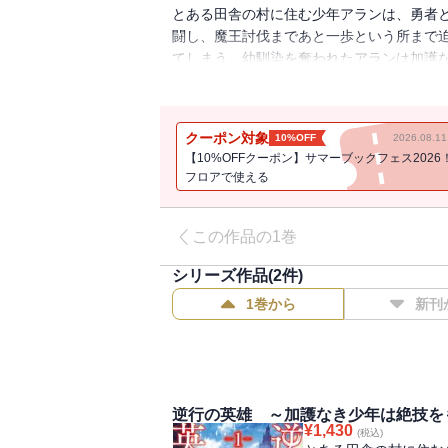
とある田舎の村に住む少年アランは、勇者
闘し、魔王討伐まであと一歩という所まで
てしまう。幼馴染を奪われたアランは加護
し、遂には魔王と刺し違える事で復讐を果
失感の中でアランは命を落とし――気づけ
ているアランは誓う。「今度こそ二人で生
クーポン対象
10%OFF
2026.08.
大切な幼馴染を守り抜く、王道剣戟バトルフ
【10%OFFクーポン】サマーブックフェス2026
フロアで使える
この作品の1巻
シリーズ作品(
2
件)
1巻から
新刊
逆行の英雄 ～加護なき少年は絶技を
¥
1,430
(税込)