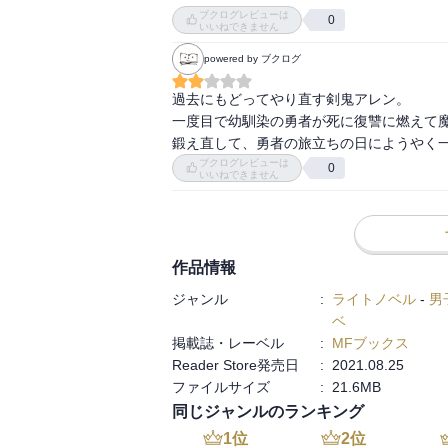
ブクログレビューは
ですが、そもそも文章である事と私の理解
0
いいねできません
画になればその辺りわかるかなぁと。主人
powered by ブクログ
て最後には約束を守ってヒロインの横に立
過去にもどってやり直す剣鬼アレン。

一度目で幼馴染の勇者が死に復讐に燃えて魔
鍛え直して、勇者の旅立ちの日にようやく
ブクログレビューは
0
いいねできません
作品情報
ジャンル
:
ライトノベル
-
男
ベ
掲載誌・レーベル
:
MFブックス
Reader Store発売日
:
2021.08.25
ファイルサイズ
:
21.6MB
同じジャンルのランキング
1
位
2
位