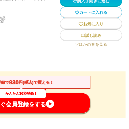
購入手続きに進む
カートに入れる
)
商品
配信
お気に入り
試し読み
ほかの巻を見る
930
登録で
円(税込)で買える！
かんたん30秒登録！
ぐ会員登録をする