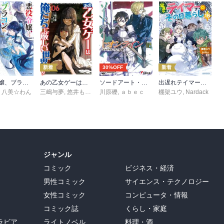
新着
30%OFF
新着
悪役令嬢、ブラコンにジョブチェンジします９【電子特典付き】
あの乙女ゲーは俺たちに厳しい世界です 6
ソードアート・オンライン29 ユナイタル・リングVIII
出遅れテイマーのその日暮らし 16
,
八美☆わん
三嶋与夢
,
悠井もげ
,
孟達
川原礫
,
ａｂｅｃ
棚架ユウ
,
Nardack
ジャンル
コミック
ビジネス・経済
男性コミック
サイエンス・テクノロジー
女性コミック
コンピュータ・情報
コミック誌
くらし・家庭
ラビア
ライトノベル
料理・酒