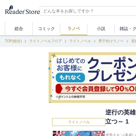
総合
コミック
ラノベ
小説
雑誌・
TOP(総合)
ライトノベルフロア
ライトノベル
男子向けラノベ
逆
逆行の英雄
立つ～ 1
ライトノベル
虎馬チキン(著者)
,