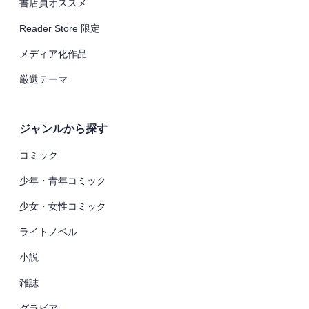
書店員オススメ
Reader Store 限定
メディア化作品
厳選テーマ
ジャンルから探す
コミック
少年・青年コミック
少女・女性コミック
ライトノベル
小説
雑誌
グラビア