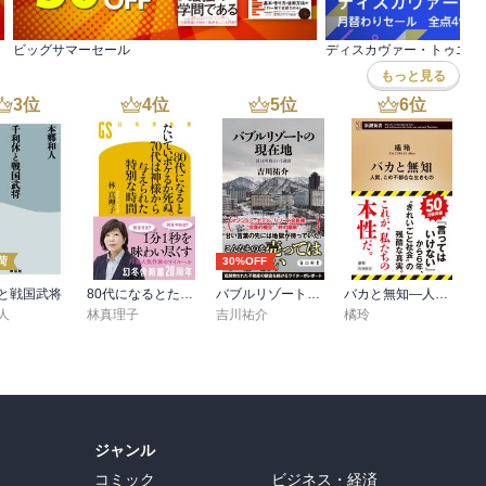
ビッグサマーセール
もっと見る
3
位
4
位
5
位
6
位
荷
30%OFF
と戦国武将
80代になるとたいていボケるか死ぬ。70代は神様から与えられた特別な時間
バブルリゾートの現在地 区分所有という迷宮
バカと無知―人間、この不都合な生きもの―（新潮新書）
人
林真理子
吉川祐介
橘玲
ジャンル
コミック
ビジネス・経済