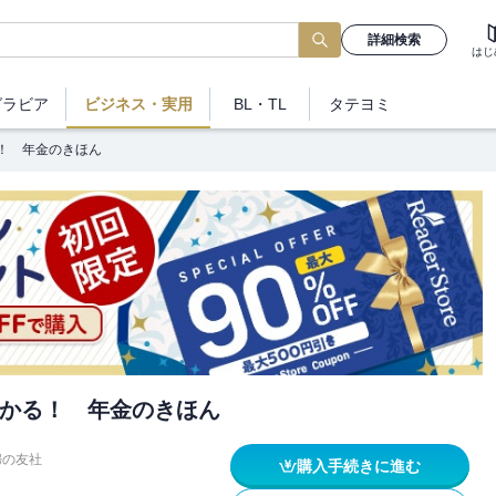
詳細検索
はじ
グラビア
ビジネス
・実用
BL・TL
タテヨミ
！ 年金のきほん
かる！ 年金のきほん
婦の友社
購入手続きに進む