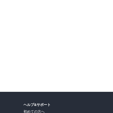
ディスカヴァー・トゥエンティワン 月替わりセール 全点499円(税込)
動物・生物・バイオテクノロジー 夏休み限定実用書セール第3弾
夏
ヘルプ&サポート
初めての方へ