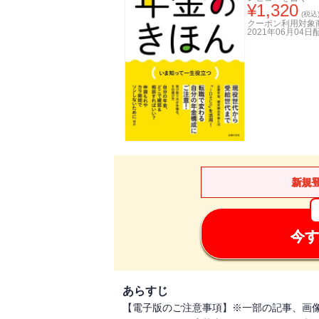
¥
1,320
(税込
クーポン利用対象
2021年06月04日
新規
今す
あらすじ
【電子版のご注意事項】※一部の記事、画