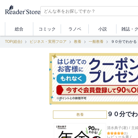
総合
コミック
ラノベ
小説
雑誌・
TOP(総合)
ビジネス・実用フロア
教養
一般教養
９０分でわかる
９０分でわ
教養
清水典子(著)
/
主
(
1
)
レビューを書く