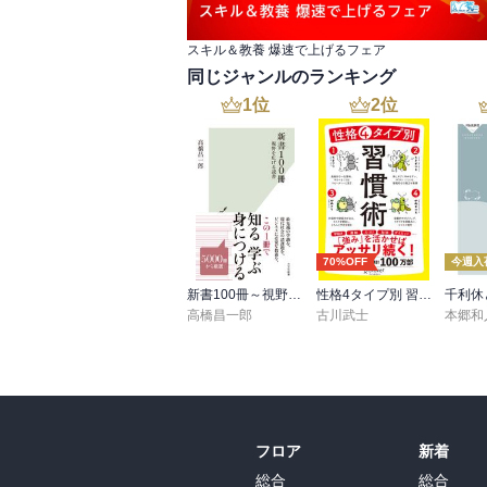
スキル＆教養 爆速で上げるフェア
同じジャンルのランキング
1
位
2
位
70%OFF
今週入
新書100冊～視野を広げる読書～
性格4タイプ別 習慣術
千利休
高橋昌一郎
古川武士
本郷和
フロア
新着
総合
総合