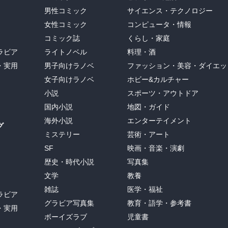
男性コミック
サイエンス・テクノロジー
女性コミック
コンピュータ・情報
コミック誌
くらし・家庭
ラビア
ライトノベル
料理・酒
・実用
男子向けラノベ
ファッション・美容・ダイエッ
女子向けラノベ
ホビー&カルチャー
小説
スポーツ・アウトドア
国内小説
地図・ガイド
海外小説
エンターテイメント
グ
ミステリー
芸術・アート
SF
映画・音楽・演劇
歴史・時代小説
写真集
文学
教養
雑誌
医学・福祉
ラビア
グラビア写真集
教育・語学・参考書
・実用
ボーイズラブ
児童書