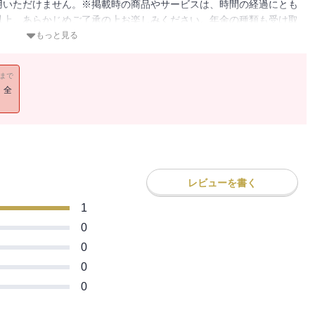
用いただけません。※掲載時の商品やサービスは、時間の経過にとも
以上、あらかじめご了承の上お楽しみください。年金の種類も受け取
い基礎知識、ややこしい用語などをわかりやすく解説。老後の備えと
もっと見る
資金となる年金。雇用形態が複雑になるいま、しっかり知って損なく
の年金構成、そして自分に合った受け取り方などがわかるよう、年金
11まで
いて解説します。清水 典子（シミズノリコ）：社会保険労務士、
！全
ス・椿」所長。年金分野に特化した社会保険労務士として2万件を超え
ねんきん相談室」を開設。複雑な障害年金の代理請求に取り組む。
をモットーに活躍中。『図解いちばん親切な年金の本 20-21年版』
数開催。
レビューを書く
1
0
0
0
0