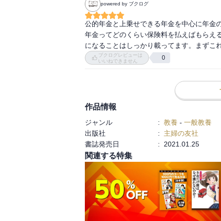
powered by ブクログ
公的年金と上乗せできる年金を中心に年金の
年金ってどのくらい保険料を払えばもらえ
になることはしっかり載ってます。まずこ
ブクログレビューは
0
いいねできません
作品情報
ジャンル
:
教養
-
一般教養
出版社
:
主婦の友社
書誌発売日
:
2021.01.25
関連する特集