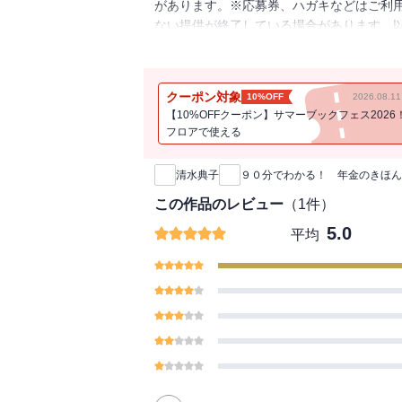
があります。※応募券、ハガキなどはご利
ない提供が終了している場合があります。
り方も多様化しているいま、知っておきた
いうよりも、いまや人生後半の重要な生活
受け取りたいものです。年金の種類と自分
クーポン対象
10%OFF
2026.08.
にまつわる基礎知識、用語、仕組みなどにつ
【10%OFFクーポン】サマーブックフェス2026
年金アドバイザー。2003年開業「オフィ
フロアで使える
新刊通知
る年金請求、調査等の実績をもつ。「障害
「複雑な年金制度をわかりやすくお話する」
清水典子
９０分でわかる！ 年金のきほん
（ナツメ社）監修のほか、年金セミナー多
この作品のレビュー
（
1
件）
5.0
平均