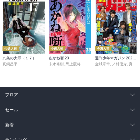
今週入荷
今週入荷
今週入荷
九条の大罪（１７）
あかね噺 23
週刊少年マガジン 2026年36・37号[2026年8月5日発売]
真鍋昌平
末永裕樹
,
馬上鷹将
金城宗幸
,
ノ村優介
,
真島ヒロ
フロア
総合
コミック
セール
ラノベ
小説
総合
コミック
新着
雑誌・グラビア
ビジネス・実用
ラノベ
小説
総合
コミック
ランキング