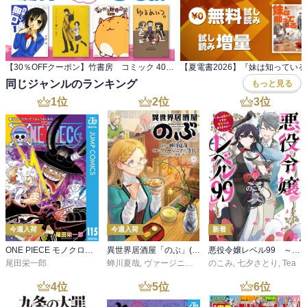
【30％OFFクーポン】竹書房 コミック 4000冊対象
同じジャンルのランキング
もっと見る
1
位
2
位
3
位
今週入荷
今週入荷
新着
ONE PIECE モノクロ版 115
異世界居酒屋「のぶ」(22)
悪役令嬢レベル99 ～私は裏ボスですが魔王ではありません～ その６
尾田栄一郎
蝉川夏哉
,
ヴァージニア二等兵
のこみ
,
転
,
七夕さとり
,
Tea
4
位
5
位
6
位