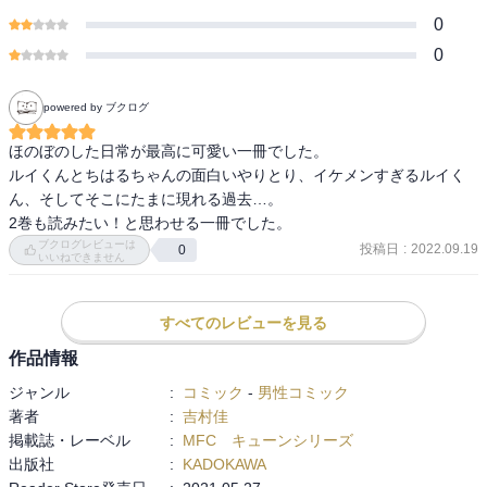
0
0
powered by ブクログ
ほのぼのした日常が最高に可愛い一冊でした。

ルイくんとちはるちゃんの面白いやりとり、イケメンすぎるルイく
ん、そしてそこにたまに現れる過去…。

2巻も読みたい！と思わせる一冊でした。
ブクログレビューは
投稿日
:
2022.09.19
0
いいねできません
すべてのレビューを見る
作品情報
ジャンル
:
コミック
-
男性コミック
著者
:
吉村佳
掲載誌・レーベル
:
MFC キューンシリーズ
出版社
:
KADOKAWA