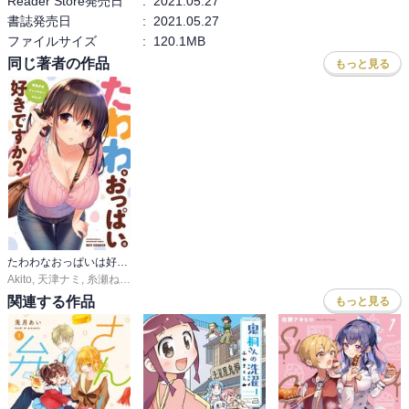
Reader Store発売日
:
2021.05.27
書誌発売日
:
2021.05.27
ファイルサイズ
:
120.1MB
同じ著者の作品
もっと見る
たわわなおっぱいは好きですか？ 巨乳少女 アンソロジーコミック
Akito
,
天津ナミ
,
糸瀬ねめ
,
おはら誠
,
カザマアヤミ
,
くまのこたろ
,
みなみ
,
わた・
関連する作品
もっと見る