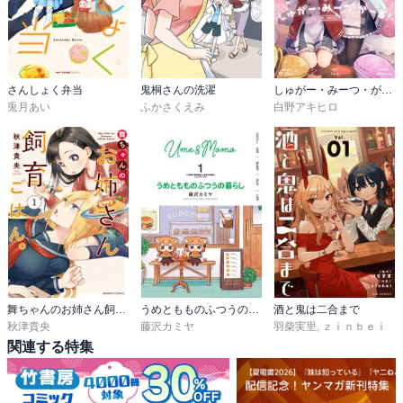
さんしょく弁当
鬼桐さんの洗濯
しゅがー・みーつ・がーる！
兎月あい
ふかさくえみ
白野アキヒロ
舞ちゃんのお姉さん飼育ごはん。
うめともものふつうの暮らし
酒と鬼は二合まで
秋津貴央
藤沢カミヤ
羽柴実里
,
ｚｉｎｂｅｉ
関連する特集