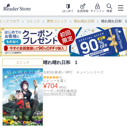
はじめて
会員登録
サインイン
検索
ミックフロア
コミック
男性コミック
晴れ晴れ日和
晴れ晴れ日和 1
晴れ晴れ日和 1
コミック
吉村佳(著者)
/
MFC キューンシリーズ
(
2
)
レビューを書く
¥
704
(税込)
クーポン利用対象商品
2021年05月27日
配信