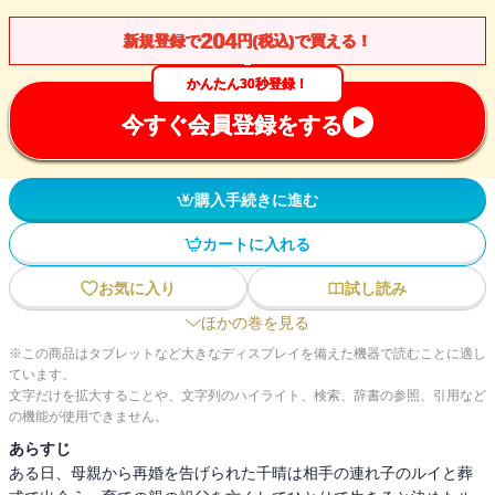
204
新規登録で
円(税込)で買える！
かんたん30秒登録！
今すぐ会員登録をする
購入手続きに進む
カートに入れる
お気に入り
試し読み
ほかの巻を見る
※この商品はタブレットなど大きなディスプレイを備えた機器で読むことに適し
ています。
文字だけを拡大することや、文字列のハイライト、検索、辞書の参照、引用など
の機能が使用できません。
あらすじ
ある日、母親から再婚を告げられた千晴は相手の連れ子のルイと葬