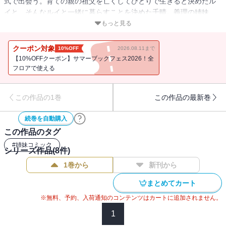
式で出会う。育ての親の祖父を亡くしてひとりで生きると決めたル
イと、そんなルイと一緒に暮らすことを決めた千晴。義理の姉妹、
ふたりぽっちの物語。
もっと見る
クーポン対象
10%OFF
2026.08.11まで
【10%OFFクーポン】サマーブックフェス2026！全
フロアで使える
この作品の1巻
この作品の最新巻
続巻を自動購入
この作品のタグ
#
姉妹コミック
シリーズ作品(
8
件)
1巻から
新刊から
まとめてカート
※無料、予約、入荷通知のコンテンツはカートに追加されません。
1