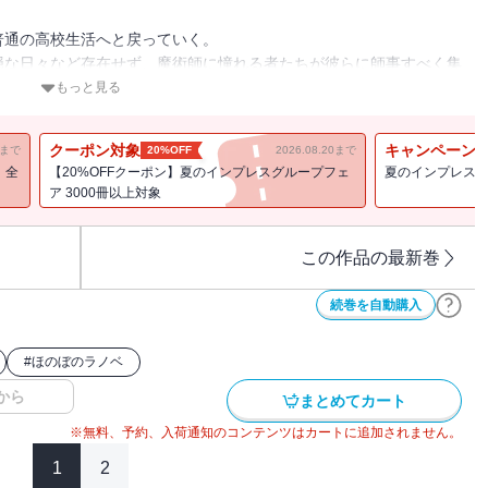
普通の高校生活へと戻っていく。
穏な日々など存在せず、魔術師に憧れる者たちが彼らに師事すべく集
もっと見る
していた彼らであるが、突然国会議事堂正面に巨大水晶柱が出現。
包んだ騎士が姿を現した。
クーポン対象
キャンペーン
11まで
20%OFF
2026.08.20まで
。
！全
【20%OFFクーポン】夏のインプレスグループフェ
夏のインプレスグ
たちの勝利で収められたものの、この一週間後に彼らは軍勢をともな
ア 3000冊以上対象
防衛ラインと、その後方で待機していた現代の魔術師たち。
げて市街地を襲う。
この作品の最新巻
。
代の魔術師たちの反撃。
続巻を自動購入
を余儀なくされてしまった・・・・・・。
駆使しつつ、異世界からの侵攻をも退ける現代の魔術師たちの、熱い
#
ほのぼのラノベ
から
まとめてカート
うございます。
※無料、予約、入荷通知のコンテンツはカートに追加されません。
た乙葉浩介たちですが、六巻はその続き、彼らの高校生活から始まり
1
2