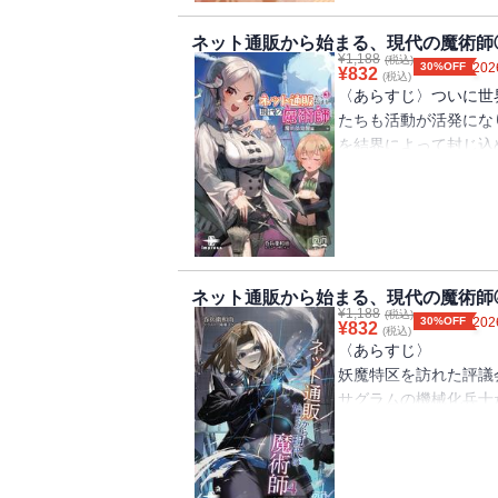
（当たるところまでは
からの一言〉みなさん
よう（知らぬは俺ばか
れることになりました
ネット通販から始まる、現代の魔術師
ばれる者、選ばれなか
¥
1,188
く妖魔。おかげで主人
(税込)
30%OFF
202
¥
832
はいいけれど） 益者
(税込)
せん。せっかく手に入
〈あらすじ〉ついに世
の友は慧可断臂（巻き
校生活はいったいどこ
たちも活動が活発にな
（お約束は続くよ） 
生活を、果たして取り
を結界によって封じ込
領） 群軽折軸何日か
そんなぬるま湯は認め
儀式を行うために、妖
す） 旅は道連れ世は
苦しんでもらいたいと
をめぐる争いは、国家
んが!!） 牛に引か
いできたらいいなぁ（
購入した物品』で危機
青は藍より出でて露往
考新（教えて、綾女ね
戦いの行方はどっちだ
殺、寝耳に水（話せば
か？） 秋茄子は珍味
ています。物語の中心
足元をすくわれる（限
の振り見て八面六臂（
らに飛んでもない事態
がば回れ（ここから始
ネット通販から始まる、現代の魔術師
問（学校に行こう、妖
¥
1,188
つつ妖魔と戦ってみた
(税込)
き残るために準備は必
30%OFF
202
¥
832
徙薪（学校の怪談とい
(税込)
ら、主人公たちを追い
裏） 海老で鯛を積羽
〈あらすじ〉
穿つ（トイレのイケボ
ち、そして協力者たち
ば一触即発（敵かな？
妖魔特区を訪れた評議
閥新たに） 傲岸不遜
公たち。そして明るい
力の接触） 木を見て
サグラムの機械化兵士
福と為す（どうせなら
それでもまだ日常をの
葉を隠すは千客万来（
せた。
旦、産むがやすし（三
普通の高校生活を取り
誠（聖地巡礼・発動編
新たに魔術師として覚
世界ならドラゴン肉で
追い詰められることに
還編）書籍版特典SS
念との邂逅、異国の魔
果断、なれども波高し
れでは、四巻でまたお
修得。