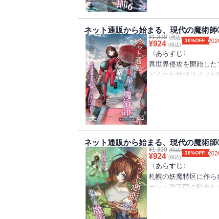
うぞご覧ください。
が、突然国会議事堂正
戦いが繰り広げられま
そこに出現した転移門
それでは、第五巻でお
〈著者からの一言〉
た。
ばる！！
ネット通販から始まる、現代の魔術師
この度は、五巻をご購
¥
1,320
彼は叫ぶ。この世界は
(税込)
【目次】
30%OFF
202
¥
924
転移門解放の贄となる
(税込)
現代の魔術師たちと騎
第一章 機械化兵士（
〈あらすじ〉
葉浩介たちは北海道の
たものの、この一週間
第二章 転移門対策と
異世界侵攻を開始した
での封印された魔神と
た。
第三章 覚醒の予兆と
どうにか地球サイドが
しているカエル型魔族
だが、それを予期して
第四章 そして闇は動
軍勢は日本政府により
した瞬間、新山小春が
方で待機していた現代
書籍版特典SS
そして日本政府は、異
べく暗躍する百道烈士
やがて戦場には巨人が
白桃姫の観察日記
態を晒してしまった特
いられてしまう。
だが、切り札はいつで
カナン魔導商会職員の
手に取引を開始する。
この第五巻で『ネット
巨大な人型起動兵器に
記憶の中にある風景
を樹立させることであ
は完結、次巻からは第
撃。
だが、取引が始まる前
日常を楽しむ乙葉浩介
ネット通販から始まる、現代の魔術師
戦局は一変し、鏡刻界
¥
1,320
すると、彼らは第二次
(税込)
かに生活することなど
30%OFF
202
¥
924
った・・・・・・。
(税込)
かたや、乙葉たちは異
に巻き込まれたり、無
〈あらすじ〉
異世界のネット通販『
戦を開始、無事に彼を
ません。
札幌の妖魔特区に作ら
らの侵攻をも退ける現
堂へと集結しつつある
それでは、第六巻でお
ナント聖王国の騎士た
ください。
そして転移門は再び開
巻！！
残念なことにすべての
〈著者からの一言〉
彼らと決着をつけるべ
制送還されることとな
この度は、六巻をご購
こととなった。
【目次】