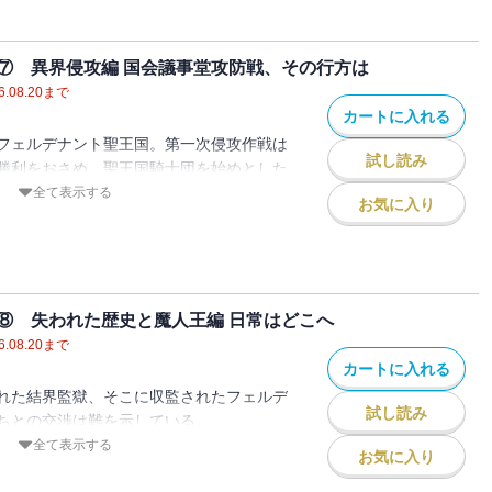
面に巨大水晶柱が出現。
す。
から、全身鎧に身を包んだ騎士が姿を現し
会い・・・・・・第五巻・・・・・・がん
⑦ 異界侵攻編 国会議事堂攻防戦、その行方は
入いただきありがとうございます。
我々のものであると。
6.08.20
まで
べく呪いに倒れた新山小春を救うべく、乙
士との初戦は魔術師たちの勝利で収められ
エクスマキナ）との邂逅
カートに入れる
各地へと情報を集めに走ります。神居古潭
後に彼らは軍勢をともなって再び牙を剥い
、慟きだすもの
フェルデナント聖王国。第一次侵攻作戦は
の邂逅。大雪山で出会った、魔導具を管理
・古き縁
試し読み
勝利をおさめ、聖王国騎士団を始めとした
によって課せられた課題。それらをクリア
いた日本政府率いる防衛ラインと、その後
き出す
囚われてしまう。
全て表示する
行方不明となります。そして転移門を開く
お気に入り
の魔術師たち。
世界からの進軍を阻止することが出来ず失
との決着ののち、乙葉浩介はある決断を強
闊歩し、竜が翼を広げて市街地を襲う。
戦自衛隊の失点を取り戻すべく、騎士団相
も遅れてやってくる。
苦悩
それは、異世界への扉を通り、彼らと国交
通販から始まる、現代の魔術師』の第一部
よる迎撃、そして現代の魔術師たちの反
った。
二部が始まります。
に騎士団は逃走、再び国会議事堂前に集結
たちですが、やはり魔術師という存在は静
⑧ 失われた歴史と魔人王編 日常はどこへ
からの侵略軍は撤退を余儀なくされてしま
侵攻作戦の開始を待ちつつ防衛戦を開始。
できないもので。どうしても色々な出来事
6.08.20
まで
世界へと飛んでいった級友・織田の救出作
理難題を押し付けられたりと休む暇もあり
カートに入れる
カナン魔導商会】を駆使しつつ、異世界か
地球へと帰還すると同時に、騎士団が議事
れた結界監獄、そこに収監されたフェルデ
代の魔術師たちの、熱い戦いをどうぞご覧
ことを知る。
会い・・・・・・よし、任せろ頑張るぞ六
試し読み
ちとの交渉は難を示している。
き、第二次侵攻作戦が開始された。
交渉は完全に決裂し、彼らは異世界へと強
全て表示する
お気に入り
く、乙葉たちも最後の戦いへと身を投じる
ったのだが・・・・・・その最中、異世界
入いただきありがとうございます。