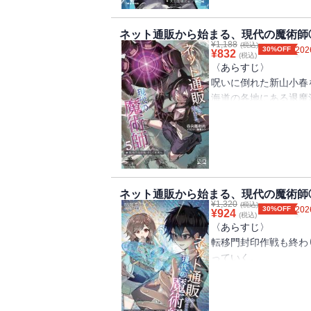
亡、空念仏？（シリア
第一章 日常が、ゆっ
乙葉浩介の周りでは、
番？） 四面楚歌には
意の塊第三章 反撃か
そしてついに転移門開
に） 疑心暗鬼は鬼も
ネット通販から始まる、現代の魔術師
て、魔法がある日常へ
¥
1,188
によって倒れてしまう
(税込)
指で万骨枯る（妖魔襲
30%OFF
202
¥
832
ーデータ）書籍版特典
(税込)
到ぐらいが丁度いい）
〈あらすじ〉
女子高生たちの・・・
【異世界から購入した
味方という見方もある
呪いに倒れた新山小春
う現代の魔術師と仲間
の強さは、今までの妖
海道の各地にある退魔
（相談と、ぶっちゃけ
そんな最中、百道烈士
〈著者からの一言〉
トを決めよう、俺アタ
たちは彼女を救い出す
いまだ迷走を続ける乙
き鳥って止まらなくな
そして解放された転移
いが待っていました。
刃を渡るが如し書籍化
閉じることができるの
アメリカの機械化兵士
きた、カナン魔導商会
つかの間の平和な時間
二魔将との戦いでは敗
れてしまう。
ネット通販から始まる、現代の魔術師
そこでまさかの、新山
¥
1,320
世界各地に現れた水晶
(税込)
30%OFF
202
¥
924
奇跡を起こした新山小
(税込)
少女。
〈あらすじ〉
妖魔の残留思念の残る
彼女を元の世界へと送
転移門封印作戦も終わ
の邂逅、そして暗躍を
がる。
っていく。
ちは少しずつ成長を続
だが、魔術師として有
だが、そのさなかに、
異世界のネット通販【
ず、魔術師に憧れる者
う・・・・・・。
常を取り戻すために戦
そんな中でも日常を楽
次巻では、小春を救う