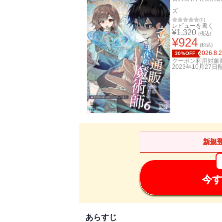
ズ
(
0
)
レビューを書く
¥
1,320
(税込)
¥
924
(税込)
2026.8.
30%OFF
クーポン利用対象
2023年10月27日
新規
今す
あらすじ