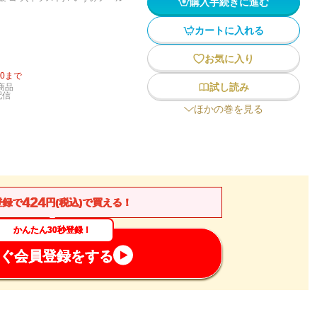
購入手続きに進む
カートに入れる
お気に入り
20
まで
試し読み
商品
配信
ほかの巻を見る
424
登録で
円(税込)で買える！
かんたん30秒登録！
ぐ会員登録をする