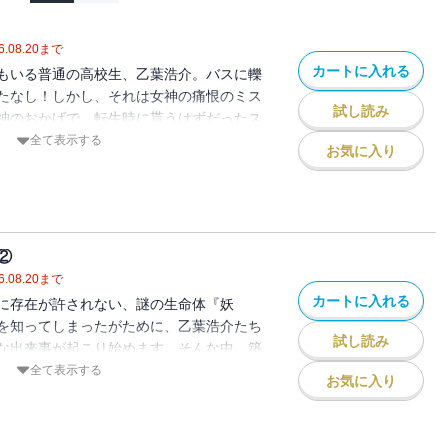
を取り巻く環境が平穏という言葉を許すはずがなく、様々な事件に振
れ。
6.08.20
まで
カートに入れる
作戦を開始。
もいる普通の高校生、乙葉浩介。バスに轢
へと転移してしまった彼を救わなくてはならないという事態も同時に
たなし！しかし、それは女神の痛恨のミス
試し読み
神のおかげで、転生時に貰うはずだったス
現し・・・・・・彼らは再び、戦いの渦中へと引きずり戻されます。
世界に戻って来たけど、貰ったスキルは
全て表示する
お気に入り
の第二部は、魔族ではなく異世界の軍勢との戦争から始まります。
『異世界の商品を売買できる』スキルを駆
界においては魔術師には安息というものはないのかも知れないです
高校生のハートフル・コメディ、開幕！
たびは、『ネット通販から始まる、現代の
第七巻でまたお会いしましょう?
きありがとうございました。この物語は
ラー』はありません。明るく楽しい『痛快
②
す。我思う故に、我書く、それゆえに鬱展
6.08.20
まで
に人気が出て続刊が決まれば、計算上では
カートに入れる
に存在が許されない、謎の生命体『妖
完という感じでしょう。そこまでは頑張り
を知ってしまったがために、乙葉浩介たち
は、第二巻でまたお会いしましょう。【目
試し読み
な出来事が起こり始めます。そんな中、築
ノベより奇なり？ 百聞は一見に積羽沈舟
を受け、さらに乙葉浩介も謎の獣人の攻撃
全て表示する
お気に入り
出合い） 取らぬ狸の暖衣飽食（時間を支
事態が発生しました。『異世界の商品を売
て勇往邁進（未成年にはまだ早い） 備え
使して現代を生きる魔術師となった高校生
具にできること） 酒に交われば意気揚々
ハートフル・コメディストーリー。〈著者