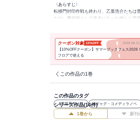
〈あらすじ〉
転移門封印作戦も終わり、乙葉浩介たちは
だが、魔術師として有名になった彼らに平
まってくる。
そんな中でも日常を楽しみ高校生活を満喫
そこに出現した転移門から、全身鎧に身を
クーポン対象
10%OFF
2026.08.
彼は叫ぶ。この世界は我々のものであると
【10%OFFクーポン】サマーブックフェス2026
現代の魔術師たちと騎士との初戦は魔術師
フロアで使える
って再び牙を剥いた。
だが、それを予期していた日本政府率いる
やがて戦場には巨人が闊歩し、竜が翼を広
この作品の1巻
だが、切り札はいつでも遅れてやってくる
巨大な人型起動兵器による迎撃、そして現
戦局は一変し、鏡刻界からの侵略軍は撤退
この作品のタグ
異世界のネット通販『カナン魔導商会】を
#
異世界ラノベ
#
ギャグ・コメディラノベ
シリーズ作品(
14
件)
戦いをどうぞご覧ください。
1巻から
新刊
〈著者からの一言〉
この度は、六巻をご購入いただきありがと
無事に転移門を封じ、新山小春を助け出し
ます。