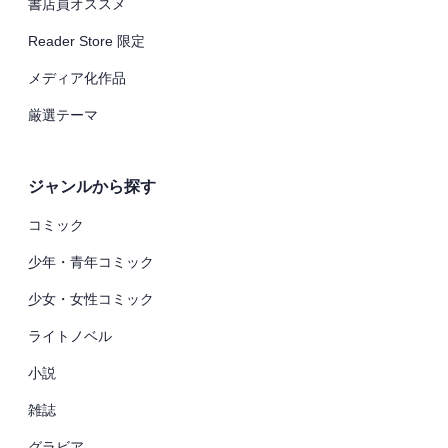
書店員オススメ
Reader Store 限定
メディア化作品
厳選テーマ
ジャンルから探す
コミック
少年・青年コミック
少女・女性コミック
ライトノベル
小説
雑誌
グラビア