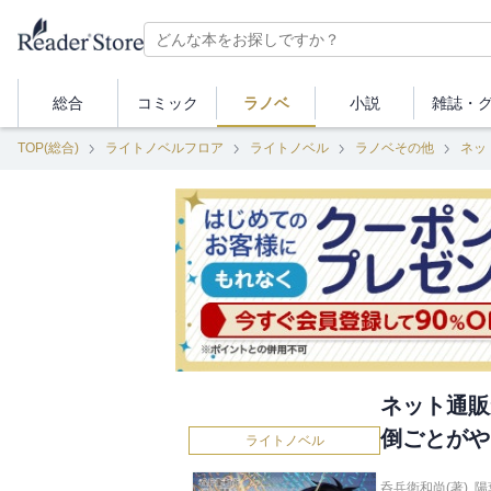
総合
コミック
ラノベ
小説
雑誌・
TOP(総合)
ライトノベルフロア
ライトノベル
ラノベその他
ネッ
ネット通販
倒ごとがや
ライトノベル
呑兵衛和尚(著)
,
陽