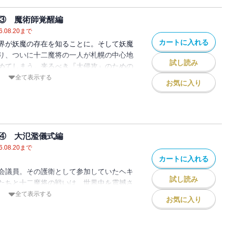
よかったけれど） 猫に鰹節と小判をあげ
ご無沙汰しています。無事に二巻も刊行さ
りなり）第二章 旧雨今雨は友を呼ぶ（選
。あちこちに出現する妖魔、妖魔、とにか
③ 魔術師覚醒編
った者） 魚心あれば以心伝心（便利道具
公・乙葉浩介は心も体も休まる暇がありま
6.08.20
まで
三友、一蓮托生（お約束あの法則） 竹馬
れたチートスキル、そして明るく楽しい高
カートに入れる
界が妖魔の存在を知ることに。そして妖魔
込むなら大勢で） 一難去って万物流転
へいったのやら。乙葉浩介はバラ色の高校
り、ついに十二魔将の一人が札幌の中心地
吸風飲露で馬子にも衣裳（チートの本
戻すことができるのか!!ちなみに作者は、
試し読み
めてしまう。来るべき『大侵攻』のための
かる？ 桃栗三年柿八年（見えるんで
ません。もう少しだけ、せめて五巻までは
魔は本格的に活動を開始した。そして妖魔
全て表示する
情け、吉凶禍福の日々なりき（聞いてませ
お気に入り
思っています。それでは、三巻でまたお会
中枢までも巻き込み始める。『異世界から
れて好機到来（億万長者に、俺はなる!!）
切実）。【目次】第一章 後悔先に、覧古
を乗り切ろうとする主人公たち──彼らの
霜来（魔法使いになるために） 一撃必
ーさん） 類は友を慧可断臂（加護とは何
！〈著者からの一言〉みなさんご無沙汰し
わかるものだよね？）第三章 紅灯緑酒、
佳肴（ご賞味ください異世界を??） 人
を走り続ける乙葉浩介たちは、三巻ではさ
定アイテムの恨みは怖い） 呉牛喘月、急
なんとなく錬金術） 牛に引かれて博学審
に巻き込まれます。チートスキルを駆使し
まる、俺の物語） 昔取った文質彬彬（生
④ 大氾濫儀式編
魔だらけだけど） 火のないところに曲突
ものの、妖魔たちは過去の知識と経験か
要） 海千山千、他山の石（強さの表と
6.08.20
まで
うか妖魔退治）第二章 因果応報、石をも
詰めていきます。それでも頼もしい仲間た
沈舟（市場崩壊待ったなし!!） 風が吹け
カートに入れる
さん） 本末転倒、我が振り直せ（妖魔派
の手によって、危機を乗り越えていく主人
 味方かな？） 女心と隠忍自重（第三勢
会議員。その護衛として参加していたヘキ
に油を注ぐ（出たな第六課） 一念発起、
高校生活は大きな変化に直面したものの、
森を削足適履（街角妖魔観察日記） 木の
試し読み
たちと十二魔将の戦いは、世界中を震撼さ
国ごと巻き込むのもありだよね） 枕戈待
んびりと過ごしたい乙葉浩介。果たして、
聖地巡礼・接触編） 三人寄れば、開心見
全て表示する
人目の覚醒と） 質実剛健、見て地獄（異
お気に入り
戻すことができるのか!!次巻では、さらに
） 百聞は一見に熟思黙想（聖地巡礼・帰
醒した第６課の退魔官、古き妖魔の残留思
カレーっていうのはお約束展開？） 剛毅
なる乙葉浩介をお届けしたいものです。そ
 カナン魔導商会の事情
導商人との出会い、そして失われた魔術の
（新装備と斜め向こうの展開と） 危急存
会いできたらいいなぁ（切実）。【目次】