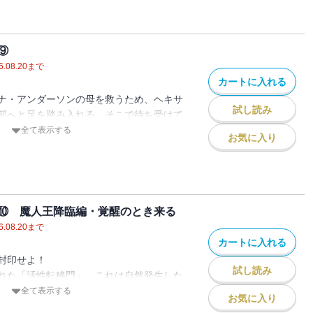
介が魔族によって攫われてしまう。
新山小春を助け出した乙葉浩介たちです
カナン魔導商会』を駆使し、異世界からの
もの、それを護るもの
乙葉浩介はフェルデナント聖王国の国王と
彼らの高校生活から始まります。
現代の魔術師たちの戦いを、どうぞご覧く
、そして奇跡は起こして見せる
から逃走を開始。
校生活ですが、彼らを取り巻く環境が平穏
異邦人
れたのは、深き森の奥、そこに隠れ住んで
がなく、様々な事件に振り回されます。
⑨
った。彼らとの交流を通じ、破損した魔力
る平穏な日々との別れ。
6.08.20
まで
た罪
中、フェルデナント聖王国の進軍が始まり
、地球に向けて侵攻作戦を開始。
カートに入れる
・・・・魂の解説者
てしまう。
愚行により、異世界へと転移してしまった
ナ・アンダーソンの母を救うため、ヘキサ
学生生活が再開したものの、乙葉浩介たち
暴走する乙葉浩介だが、その暴走を抑えた
ないという事態も同時に発生。
試し読み
部へと足を踏み入れる。そこで待ち受けて
万丈。六巻で登場した異世界からの侵略軍
。
異世界の軍勢が姿を現し・・・・・・彼ら
あるミラージュ・乙葉との衝撃的な再会。
全て表示する
国』の対策から物語は始まります。
お気に入り
の修復を終えた乙葉浩介は地球に戻ったも
と引きずり戻されます。
する乙葉たちだったが、まずはセレナの母
乙葉たちでしたが、捕えていたフェルデナ
校生の出現と、魔人王フォート・ノーマの
る、現代の魔術師】の第二部は、魔族では
する。
が脱走、再び国会議事堂前に集結を開始し
た。
戦争から始まります。
により、セレナの母が囚われているとされ
カナン魔導商会』を駆使し、新たな動乱の
よグッバイ。現代世界においては魔術師に
。しかし、そこに待ち受けていたのは巧妙
衛隊と一進一退の攻防を続けている最中、
魔術師たちの戦いを、どうぞご覧くださ
いのかも知れないですね、毎度毎度すまな
。セレナの母は、さらなる危険が潜むヘキ
かってしまった旧友の救出作戦を開始しま
⑩ 魔人王降臨編・覚醒のとき来る
ク支部・ガバナーズ・フォートレスへと連
6.08.20
まで
巻まで。それでは、第七巻でまたお会いし
ものの、今度は騎士団が反攻作戦を開始、
カートに入れる
ちを待ち受けていたのは、セレナの母を攫
駆り出されることとなりました。
封印せよ！
入いただきありがとうございます。
』、そして瀬川雅の父の仇である伯爵級上
目のフェルデナント聖王国攻防戦が始まり
試し読み
れた「活性転移門」。これは自然発生した
ナント聖王国の騎士、彼らとの交渉から物
いう強敵。激闘の末、乙葉たちはついにセ
切り札も到着。混乱の中、ついに戦局が大
能にする恐るべき装置だ。乙葉たちはこの
全て表示する
ブルの香り
お気に入り
とに成功するものの、仲間の築地祐太郎が
す。
の背後には魔族組織「黒龍会」の暗躍があ
たい日本国政府と、やがて聖王国の属国と
暗躍する政治家たち