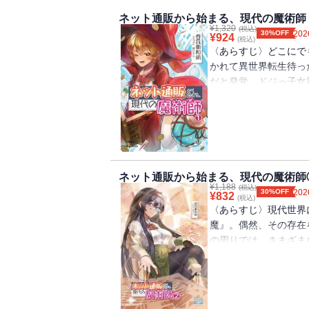
ようやく取り戻した高校生活ですが、彼ら
ネット通販から始まる、現代の魔術師
り回されます。
¥
1,320
(税込)
そして、やっぱり訪れる平穏な日々との別
30%OFF
202
¥
924
(税込)
鏡刻界のとある王国が、地球に向けて侵攻
〈あらすじ〉どこにで
さらにクラスメイトの愚行により、異世界
かれて異世界転生待っ
発生。
だと発覚。ドジっ子女
やがて国会議事堂前に異世界の軍勢が姿を
キルを持ったまま現実
【ネット通販から始まる、現代の魔術師】
『ネットショップ』。
楽しいはずの高校生活よグッバイ。現代世
使して魔術師となった
ね、毎度毎度すまないねぇ。
〈著者から一言〉この
戦いは続く、それも次巻まで。それでは、
魔術師』をご覧いただ
『現代が舞台の伝記ホ
ネット通販から始まる、現代の魔術師
【目次】
¥
1,188
娯楽ファンタジー』で
(税込)
30%OFF
202
¥
832
(税込)
第一章 新学期はトラブルの香り
開はありません。順調
〈あらすじ〉現代世界
第二章 新入部員と、暗躍する政治家たち
5巻ぐらいで第一部・
魔』。偶然、その存在
第三章 来訪者と異世界転移する阿呆
たいものです。それで
の周りでは、さまざま
第四章 国会議事堂防衛戦
次】第一章 事実はラ
地祐太郎が妖魔の襲撃
書籍版特典ＳＳ
（カナン魔導商会との
を受けてしまうという
退魔機関の事務職の憂鬱
配する） 石橋を叩い
買できる』スキルを駆
カナン魔導商会の税金対策
あれば有備無患（魔導
の、ちょっとバトルな