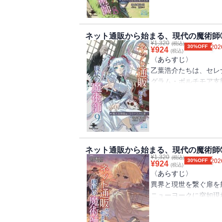
転移の鍵である乙葉浩
無事に転移門を封じ、
異世界のネット通販『
第一章 封印に必要な
そして攫われた先で、
が、六巻はその続き、
侵攻軍と決着をつける
第二章 転移門攻防戦
謁見するものの、そこ
ようやく取り戻した高
ださい。
第三章 異世界からの
逃走の末に彼を受け入
という言葉を許すはず
ネット通販から始まる、現代の魔術師
書籍版特典ＳＳ
¥
1,320
いたエルフの氏族であ
(税込)
そして、やっぱり訪れ
30%OFF
202
¥
924
カナン魔導商会が齎し
(税込)
回路の修復を試みる最
鏡刻界のとある王国が
〈あらすじ〉
〈著者からの一言〉
カナン魔導商会の・・
エルフの里が燃え落ち
さらにクラスメイトの
乙葉浩介たちは、セレ
平和を取り戻し無事に
怒りの感情に囚われ、
彼を救わなくてはなら
グラム・ボルチモア支
を取り巻く環境は波乱
のもエルフたちの意思
やがて国会議事堂前に
いたのは、浩介の妹で
『フェルデナント聖王
そして無事に魔力回路
は再び、戦いの渦中へ
突然の妹の登場に困惑
一時的な勝利を収めた
のの、こんどは謎の転
【ネット通販から始ま
を救出することを決意
ント聖王国の騎士たち
崩御という報告であっ
なく異世界の軍勢との
覚醒した瀬川雅の導き
ます。
異世界のネット通販『
楽しいはずの高校生活
る場所へと向かう一行
そして騎士団が特戦自
中を駆け抜ける現代の
は安息というものはな
に仕組まれた罠だった
乙葉たちは異世界へ向
ネット通販から始まる、現代の魔術師
い。
いねぇ。
¥
1,320
サグラム・ニューヨー
(税込)
す。
30%OFF
202
¥
924
戦いは続く、それも次
(税込)
れ去られてしまう。
そして無事に帰還する
〈あらすじ〉
〈著者からの一言〉
ましょう?
フォートレスで乙葉た
その対策にまたしても
異界と現世を繋ぐ扉を
この度は、八巻をご購
った魔族の『何でも屋
国会議事堂前で、二度
ニューヨークに突如現
七巻で捉えたフェルデ
【目次】
級魔族『伯狼雹鬼』と
ますが、ここで乙葉の
門で、魔族の侵略を可
語は始まります。
第一章 新学期はトラ
レナの母を救出するこ
きく覆されてしまいま
門の封印に挑むが、そ
彼らとの繋がりを持ち
第二章 新入部員と、