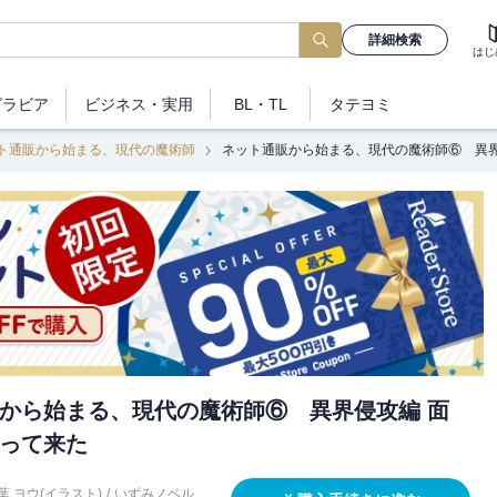
詳細検索
はじ
グラビア
ビジネス
・実用
BL・TL
タテヨミ
ト通販から始まる、現代の魔術師
ネット通販から始まる、現代の魔術師⑥ 異界
から始まる、現代の魔術師⑥ 異界侵攻編 面
って来た
葉 ヨウ(イラスト)
/
いずみノベル