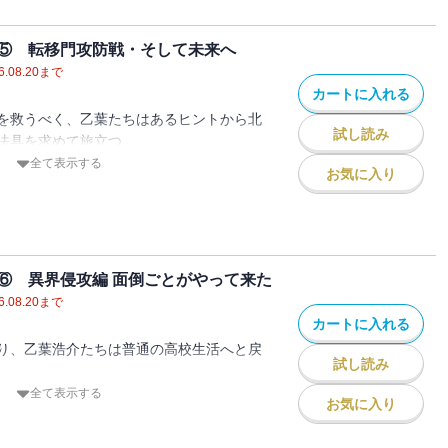
ス展開でも、本人たちが知らないと茶
くりと変わっていく第二章 動き出した悪
目まぐるしく事件が起こり続けてしまう。
旅をさせろ（マジックショーのその前
らの脱出、帰った先は非日常第四章 そし
放のための儀式が始まり、新山小春は呪詛
食わない（文化祭の攻防）第三章 頭髪上
⑤ 転移門攻防戦・そして未来へ
第五章 成長のあゆみ（主役系キャラクタ
。
撃） 用意周到、軽んずべからず（用意周
6.08.20
まで
SS カナン魔導商会の事業拡張 とある
 以心伝心、盗泉の水を飲まず（敵の敵は
カートに入れる
・・・非日常
物品】で、地球侵略を目論む妖魔たちと戦
） 豪放磊落、糾える縄の如し（ガチ妖魔
を救うべく、乙葉たちはあるヒントから北
たちの熱い戦いが始まる！
魔の何倍？） 閑話休題、筆のあやまり
試し読み
法具を求めて旅立つ。
るぜ要先生） 泥船渡河、山を移す（シフ
は転移門解放の儀式を発動、果たして乙葉
全て表示する
お気に入り
ッカーな） 疾風迅雷、田作の歯軋り（焼
ことができるのか。
葉浩介たちですが、四巻ではさらなる出会
るよね） 急転直下の小田原評定、剃刀の
門からあふれ出す妖魔を討伐し、再び門を
特典ＳＳ とある妖魔たちの日常 帰って
か。
・エクスマキナ。残念なことに彼らは、十
の事情
は、一つのニュースによってひっくり返さ
北し、死の淵をさまよっていましたが。
⑥ 異界侵攻編 面倒ごとがやって来た
小春の魔術師としての覚醒。
柱、そこから姿を現した異邦人・エルフの
6.08.20
まで
春をめぐって、さらに事件は起こります。
カートに入れる
洋館、チベットからやって来た魔導商人と
り届けるために、乙葉たちはやはり立ち上
り、乙葉浩介たちは普通の高校生活へと戻
開始した魔族との戦いの中で、乙葉浩介た
試し読み
けていきます。
名になった彼らに平穏な日々など存在せ
全て表示する
小春が古き呪詛に倒れてしま
お気に入り
カナン魔導商会】を駆使しつつ、平和な日
たちが彼らに師事すべく集まってくる。
う現代の魔術師たちの、熱い生きざまをど
しみ高校生活を満喫していた彼らである
べく走る乙葉浩介とその仲間たちの激しい