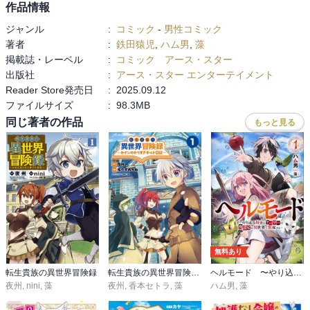
作品情報
ジャンル
:
コミック
-
男性コミック
著者
:
鉄田猿児
,
ハム男
,
藻
掲載誌・レーベル
:
コミック アース・スター
出版社
:
アース・スター エンターテイメント
Reader Store発売日
:
2025.09.12
ファイルサイズ
:
98.3MB
同じ著者の作品
もっと見る
無料あり
転生貴族の異世界冒険録
転生貴族の異世界冒険録～カインのやりすぎギルド日記～
ヘルモード 〜やり込み好きのゲーマーは廃設定の異世界で無双する〜
夜州
,
nini
,
藻
夜州
,
香本セトラ
,
藻
ハム男
,
藻