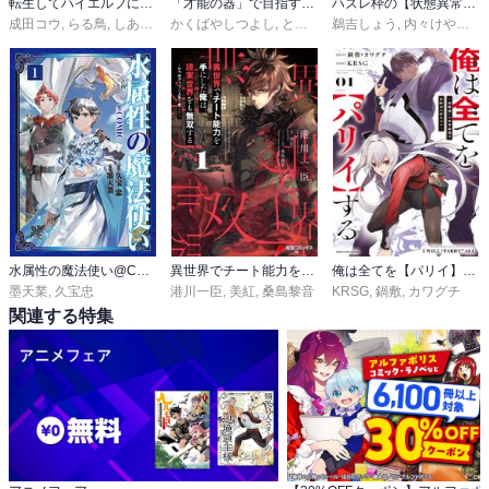
転生してハイエルフになりましたが、スローライフは120年で飽きました -Highelf with a long life-
「才能の器」で目指す迷宮最深部 スキル横伸ばしのはずが、万能チートだった！
ハズレ枠の【状態異常スキル】で最強になった俺がすべてを蹂躙するまで
成田コウ
,
らる鳥
,
しあびす
かくばやしつよし
,
とんび
鵜吉しょう
,
内々けやき
,
篠
水属性の魔法使い@COMIC
異世界でチート能力を手にした俺は、現実世界をも無双する
俺は全てを【パリイ】する ～逆勘違いの世界最強は冒険者の夢をみる～
墨天業
,
久宝忠
港川一臣
,
美紅
,
桑島黎音
KRSG
,
鍋敷
,
カワグチ
関連する特集