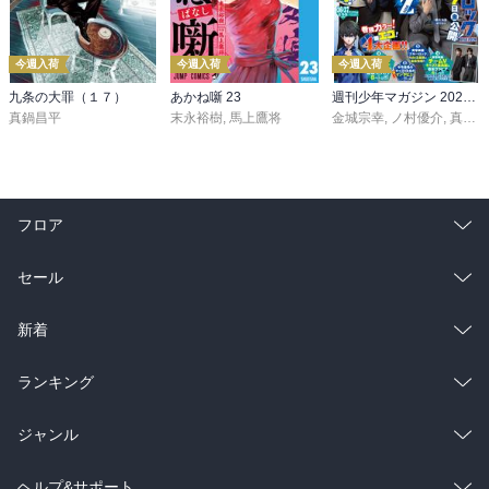
今週入荷
今週入荷
今週入荷
九条の大罪（１７）
あかね噺 23
週刊少年マガジン 2026年36・37号[2026年8月5日発売]
真鍋昌平
末永裕樹
,
馬上鷹将
金城宗幸
,
ノ村優介
,
真島ヒロ
フロア
総合
コミック
セール
ラノベ
小説
総合
コミック
新着
雑誌・グラビア
ビジネス・実用
ラノベ
小説
総合
コミック
ランキング
BL・TL
雑誌・グラビア
ビジネス・実用
ラノベ
小説
総合
コミック
ジャンル
BL・TL
雑誌・グラビア
ビジネス・実用
ラノベ
小説
コミック
男性コミック
ヘルプ&サポート