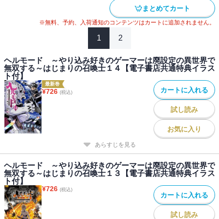
まとめてカート
※無料、予約、入荷通知のコンテンツはカートに追加されません。
1
2
ヘルモード ～やり込み好きのゲーマーは廃設定の異世界で
無双する～はじまりの召喚士１４【電子書店共通特典イラス
ト付】
最新巻
カートに入れる
¥
726
(税込)
試し読み
お気に入り
あらすじを見る
ヘルモード ～やり込み好きのゲーマーは廃設定の異世界で
無双する～はじまりの召喚士１３【電子書店共通特典イラス
ト付】
¥
726
(税込)
カートに入れる
試し読み