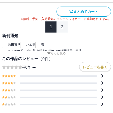
まとめてカート
※無料、予約、入荷通知のコンテンツはカートに追加されません。
1
2
新刊通知
鉄田猿児
ハム男
藻
ヘルモード ～やり込み好きのゲーマーは廃設定の異世
もっと見る
この作品のレビュー
（
0
件）
--
レビューを書く
平均
0
0
0
0
0