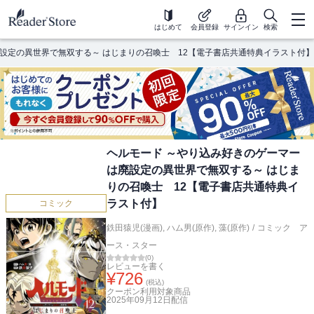
はじめて
会員登録
サインイン
検索
設定の異世界で無双する～ はじまりの召喚士 12【電子書店共通特典イラスト付】
ヘルモード ～やり込み好きのゲーマー
は廃設定の異世界で無双する～ はじま
りの召喚士 12【電子書店共通特典イ
ラスト付】
コミック
鉄田猿児(漫画)
,
ハム男(原作)
,
藻(原作)
/
コミック ア
ース・スター
(
0
)
レビューを書く
¥
726
(税込)
クーポン利用対象商品
2025年09月12日
配信