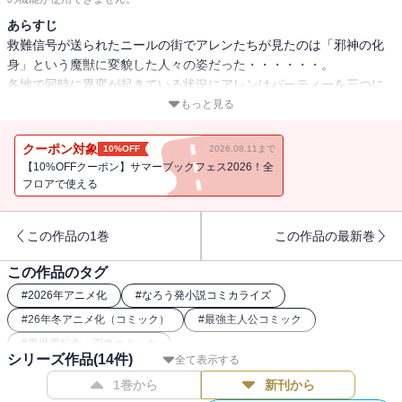
あらすじ
救難信号が送られたニールの街でアレンたちが見たのは「邪神の化
身」という魔獣に変貌した人々の姿だった・・・・・・。
各地で同時に異変が起きている状況にアレンはパーティーを三つに
分け救助に挑むが──!?
もっと見る
クーポン対象
10%OFF
2026.08.11まで
【10%OFFクーポン】サマーブックフェス2026！全
フロアで使える
この作品の1巻
この作品の最新巻
この作品のタグ
#
2026年アニメ化
#
なろう発小説コミカライズ
#
26年冬アニメ化（コミック）
#
最強主人公コミック
#
異世界転生・召喚コミック
シリーズ作品(
14
件)
全て表示する
1巻から
新刊から