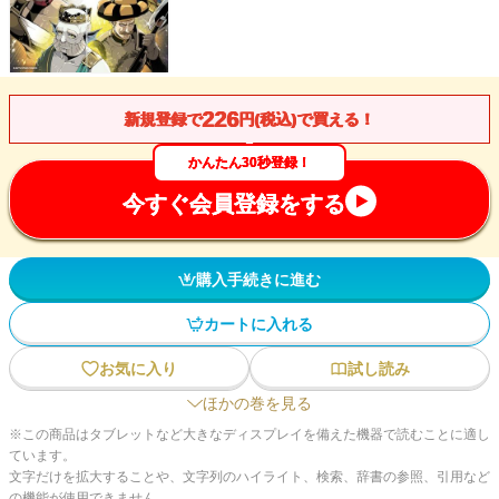
226
新規登録で
円(税込)で買える！
かんたん30秒登録！
今すぐ会員登録をする
購入手続きに進む
カートに入れる
お気に入り
試し読み
ほかの巻を見る
※この商品はタブレットなど大きなディスプレイを備えた機器で読むことに適し
ています。
文字だけを拡大することや、文字列のハイライト、検索、辞書の参照、引用など
の機能が使用できません。