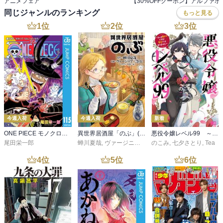
アニメフェア
同じジャンルのランキング
もっと見る
1
位
2
位
3
位
今週入荷
今週入荷
新着
ONE PIECE モノクロ版 115
異世界居酒屋「のぶ」(22)
悪役令嬢レベル99 ～私は裏ボスですが魔王ではありません～ その６
尾田栄一郎
蝉川夏哉
,
ヴァージニア二等兵
のこみ
,
転
,
七夕さとり
,
Tea
4
位
5
位
6
位