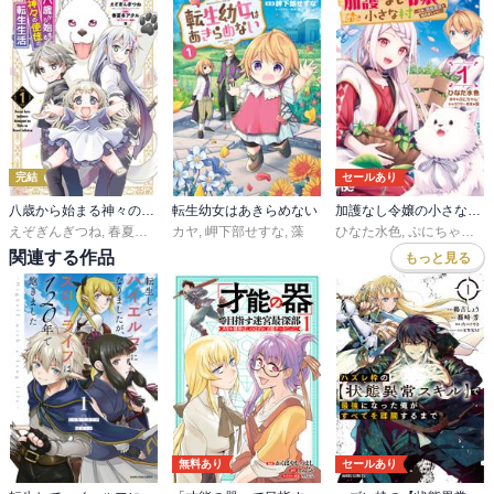
完結
セールあり
八歳から始まる神々の使徒の転生生活
転生幼女はあきらめない
加護なし令嬢の小さな村 ～さあ、領地運営を始めましょう！～
えぞぎんぎつね
,
春夏冬アタル
カヤ
,
藻
,
岬下部せすな
,
藻
ひなた水色
,
ぷにちゃん
,
藻
関連する作品
もっと見る
無料あり
セールあり