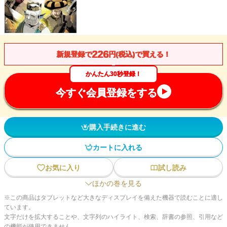
226
新規登録で
円(税込)で買える！
かんたん30秒登録！
今すぐ会員登録をする
購入手続きに進む
カートに入れる
お気に入り
試し読み
ほかの巻を見る
※この商品はタブレットなど大きなディスプレイを備えた機器で読むことに適し
ています。
文字だけを拡大することや、文字列のハイライト、検索、辞書の参照、引用など
の機能が使用できません。