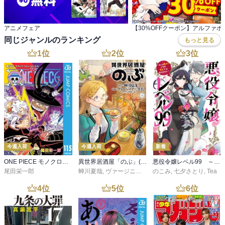
アニメフェア
同じジャンルのランキング
もっと見る
1
位
2
位
3
位
今週入荷
今週入荷
新着
ONE PIECE モノクロ版 115
異世界居酒屋「のぶ」(22)
悪役令嬢レベル99 ～私は裏ボスですが魔王ではありません～ その６
尾田栄一郎
蝉川夏哉
,
ヴァージニア二等兵
のこみ
,
転
,
七夕さとり
,
Tea
4
位
5
位
6
位