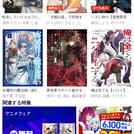
無料あり
セールあり
転生してハイエルフになりましたが、スローライフは120年で飽きました -Highelf with a long life-
「才能の器」で目指す迷宮最深部 スキル横伸ばしのはずが、万能チートだった！
ハズレ枠の【状態異常スキル】で最強になった俺がすべてを蹂躙するまで
成田コウ
,
らる鳥
,
しあびす
かくばやしつよし
,
とんび
鵜吉しょう
,
内々けやき
,
篠
水属性の魔法使い@COMIC
異世界でチート能力を手にした俺は、現実世界をも無双する
俺は全てを【パリイ】する ～逆勘違いの世界最強は冒険者の夢をみる～
墨天業
,
久宝忠
港川一臣
,
美紅
,
桑島黎音
KRSG
,
鍋敷
,
カワグチ
関連する特集