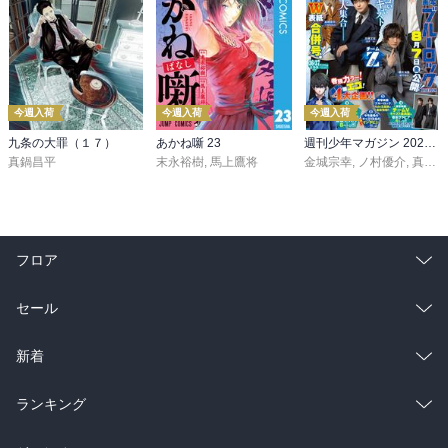
今週入荷
今週入荷
今週入荷
九条の大罪（１７）
あかね噺 23
週刊少年マガジン 2026年36・37号[2026年8月5日発売]
真鍋昌平
末永裕樹
,
馬上鷹将
金城宗幸
,
ノ村優介
,
真島ヒロ
フロア
総合
コミック
セール
ラノベ
小説
総合
コミック
新着
雑誌・グラビア
ビジネス・実用
ラノベ
小説
総合
コミック
ランキング
BL・TL
雑誌・グラビア
ビジネス・実用