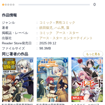
0
作品情報
ジャンル
:
コミック
-
男性コミック
著者
:
鉄田猿児
,
ハム男
,
藻
掲載誌・レーベル
:
コミック アース・スター
出版社
:
アース・スター エンターテイメント
Reader Store発売日
:
2025.09.12
ファイルサイズ
:
98.3MB
同じ著者の作品
もっと見る
無料あり