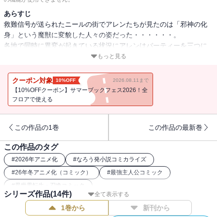
あらすじ
救難信号が送られたニールの街でアレンたちが見たのは「邪神の化
身」という魔獣に変貌した人々の姿だった・・・・・・。
各地で同時に異変が起きている状況にアレンはパーティーを三つに
分け救助に挑むが──!?
もっと見る
クーポン対象
10%OFF
2026.08.11まで
【10%OFFクーポン】サマーブックフェス2026！全
フロアで使える
この作品の1巻
この作品の最新巻
この作品のタグ
#
2026年アニメ化
#
なろう発小説コミカライズ
#
26年冬アニメ化（コミック）
#
最強主人公コミック
#
異世界転生・召喚コミック
シリーズ作品(
14
件)
全て表示する
1巻から
新刊から