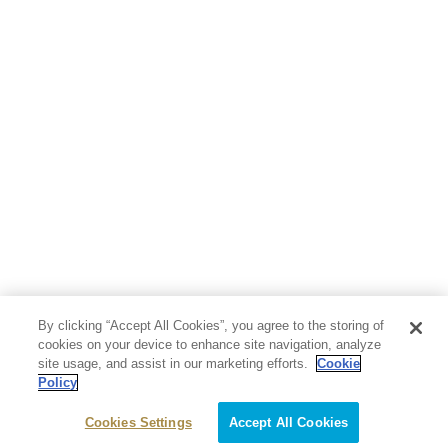
人文・思想・歴史
社会・政治・法律
ビジネス・経済
サイエンス・テクノロジー
コンピュータ・情報
くらし・家庭
料理・酒
ファッション・美容・ダイエット
ホビー&カルチャー
スポーツ・アウトドア
地図・ガイド
エンターテイメント
芸術・アート
映画・音楽・演劇
By clicking “Accept All Cookies”, you agree to the storing of
写真集
教養
cookies on your device to enhance site navigation, analyze
site usage, and assist in our marketing efforts.
Cookie
Policy
医学・福祉
教育・語学・参考書
Cookies Settings
Accept All Cookies
児童書