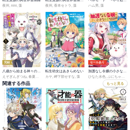
転生貴族の異世界冒険録
転生貴族の異世界冒険録～カインのやりすぎギルド日記～
ヘルモード 〜やり込み好きのゲーマーは廃設定の異世界で無双する〜
夜州
,
nini
,
藻
夜州
,
香本セトラ
,
藻
ハム男
,
藻
完結
セールあり
八歳から始まる神々の使徒の転生生活
転生幼女はあきらめない
加護なし令嬢の小さな村 ～さあ、領地運営を始めましょう！～
えぞぎんぎつね
,
春夏冬アタル
カヤ
,
藻
,
岬下部せすな
,
藻
ひなた水色
,
ぷにちゃん
,
藻
関連する作品
もっと見る