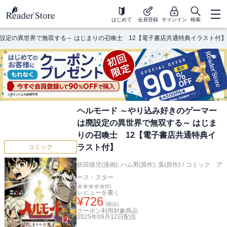
はじめて
会員登録
サインイン
検索
設定の異世界で無双する～ はじまりの召喚士 12【電子書店共通特典イラスト付】
ヘルモード ～やり込み好きのゲーマー
は廃設定の異世界で無双する～ はじま
りの召喚士 12【電子書店共通特典イ
ラスト付】
コミック
鉄田猿児(漫画)
,
ハム男(原作)
,
藻(原作)
/
コミック ア
ース・スター
(
0
)
レビューを書く
¥
726
(税込)
クーポン利用対象商品
2025年09月12日
配信