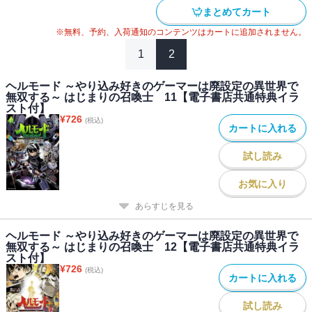
まとめてカート
※無料、予約、入荷通知のコンテンツはカートに追加されません。
1
2
ヘルモード ～やり込み好きのゲーマーは廃設定の異世界で
無双する～ はじまりの召喚士 11【電子書店共通特典イラ
スト付】
¥
726
(税込)
カートに入れる
試し読み
お気に入り
あらすじを見る
ヘルモード ～やり込み好きのゲーマーは廃設定の異世界で
無双する～ はじまりの召喚士 12【電子書店共通特典イラ
スト付】
¥
726
(税込)
カートに入れる
試し読み