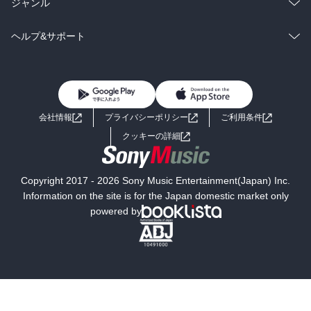
ラノベ
小説
総合
コミック
ジャンル
BL・TL
雑誌・グラビア
ビジネス・実用
ラノベ
小説
コミック
男性コミック
ヘルプ&サポート
BL・TL
雑誌・グラビア
ビジネス・実用
女性コミック
コミック誌
初めての方へ
ヘルプ
BL・TL
ライトノベル
男子向けラノベ
よくあるご質問
お問い合わせ
会社情報
プライバシーポリシー
ご利用条件
女子向けラノベ
小説
利用規約
クッキーの詳細
国内小説
海外小説
Copyright 2017 - 2026 Sony Music Entertainment(Japan) Inc.
ミステリー
SF
Information on the site is for the Japan domestic market only
powered by
歴史・時代小説
文学
雑誌
グラビア写真集
ボーイズラブ
ティーンズラブ