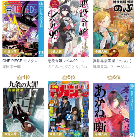
今週入荷
今週入荷
今週入荷
ONE PIECE モノクロ版 115
悪役令嬢レベル99 ～私は裏ボスですが魔王ではありません～ その６
異世界居酒屋「のぶ」(22)
尾田栄一郎
のこみ
,
七夕さとり
,
Tea
蝉川夏哉
,
ヴァージニア二等兵
4
位
5
位
6
位
今週入荷
今週入荷
今週入荷