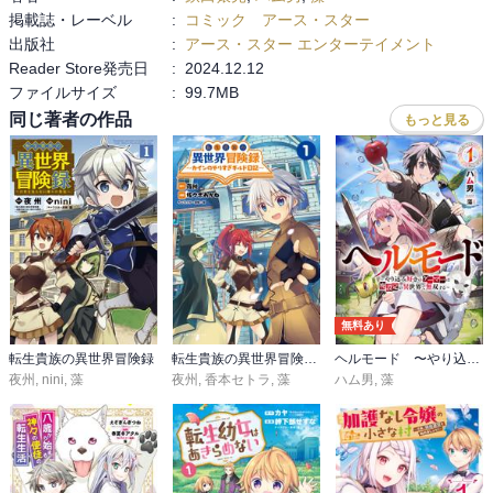
掲載誌・レーベル
:
コミック アース・スター
出版社
:
アース・スター エンターテイメント
Reader Store発売日
:
2024.12.12
ファイルサイズ
:
99.7MB
同じ著者の作品
もっと見る
無料あり
転生貴族の異世界冒険録
転生貴族の異世界冒険録～カインのやりすぎギルド日記～
ヘルモード 〜やり込み好きのゲーマーは廃設定の異世界で無双する〜
夜州
,
nini
,
藻
夜州
,
香本セトラ
,
藻
ハム男
,
藻