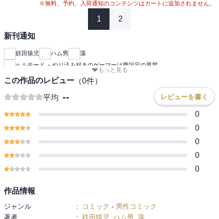
※無料、予約、入荷通知のコンテンツはカートに追加されません。
1
2
新刊通知
鉄田猿児
ハム男
藻
ヘルモード ～やり込み好きのゲーマーは廃設定の異世
もっと見る
この作品のレビュー
（
0
件）
--
レビューを書く
平均
0
0
0
0
0
作品情報
ジャンル
:
コミック
-
男性コミック
著者
:
鉄田猿児
,
ハム男
,
藻