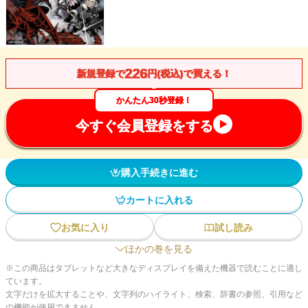
226
新規登録で
円(税込)で買える！
かんたん30秒登録！
今すぐ会員登録をする
購入手続きに進む
カートに入れる
お気に入り
試し読み
ほかの巻を見る
※この商品はタブレットなど大きなディスプレイを備えた機器で読むことに適し
ています。
文字だけを拡大することや、文字列のハイライト、検索、辞書の参照、引用など
の機能が使用できません。