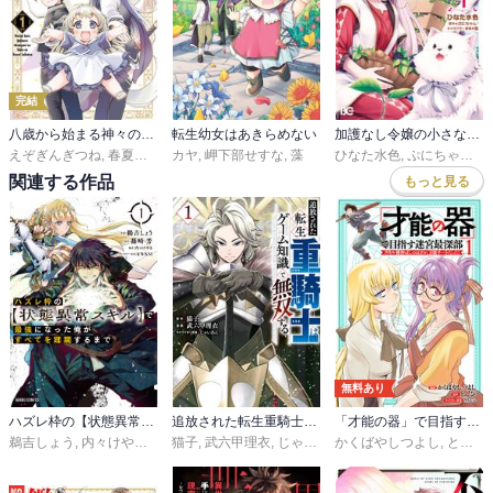
完結
八歳から始まる神々の使徒の転生生活
転生幼女はあきらめない
加護なし令嬢の小さな村 ～さあ、領地運営を始めましょう！～
えぞぎんぎつね
,
春夏冬アタル
カヤ
,
藻
,
岬下部せすな
,
藻
ひなた水色
,
ぷにちゃん
,
藻
関連する作品
もっと見る
無料あり
ハズレ枠の【状態異常スキル】で最強になった俺がすべてを蹂躙するまで
追放された転生重騎士はゲーム知識で無双する
「才能の器」で目指す迷宮最深部 スキル横伸ばしのはずが、万能チートだった！
鵜吉しょう
,
内々けやき
,
篠崎芳
猫子
,
,
KWKM
武六甲理衣
,
じゃいあん
かくばやしつよし
,
とんび