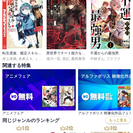
転生貴族、鑑定スキルで成り上がる ～弱小領地を受け継いだので、優秀な人材を増やしていたら、最強領地になってた～
異世界でチート能力を手にした俺は、現実世界をも無双する
不運からの最強男
井上菜摘
,
未来人Ａ
,
ｊｉｍｍｙ
港川一臣
,
美紅
,
桑島黎音
中林ずん
,
フクフク
関連する特集
アニメフェア
アルファポリス 映像化作品フェア
同じジャンルのランキング
もっと見る
1
位
2
位
3
位