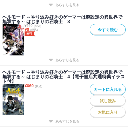
あらすじを見る
ヘルモード ～やり込み好きのゲーマーは廃設定の異世界で
無双する～ はじまりの召喚士 3
¥
660
(税込)
¥
0
今すぐ読む
(税込)
無料
あらすじを見る
ヘルモード ～やり込み好きのゲーマーは廃設定の異世界で
無双する～ はじまりの召喚士 4【電子書店共通特典イラス
ト付】
¥
660
(税込)
カートに入れる
試し読み
お気に入り
あらすじを見る