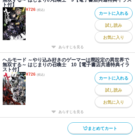
ト付】
¥
726
(税込)
カートに入れる
試し読み
お気に入り
あらすじを見る
ヘルモード ～やり込み好きのゲーマーは廃設定の異世界で
無双する～ はじまりの召喚士 10【電子書店共通特典イラ
スト付】
¥
726
(税込)
カートに入れる
試し読み
お気に入り
あらすじを見る
まとめてカート