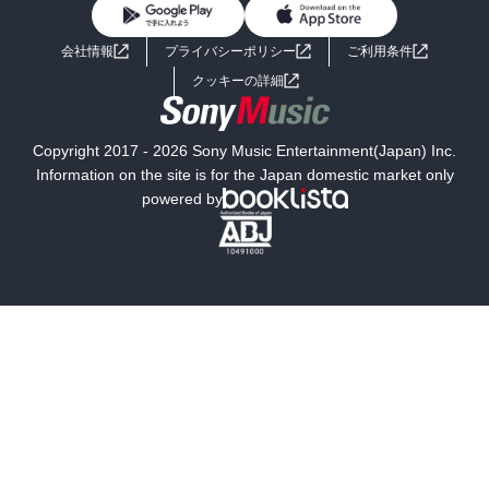
BL・TL
ライトノベル
男子向けラノベ
よくあるご質問
お問い合わせ
会社情報
プライバシーポリシー
ご利用条件
女子向けラノベ
小説
利用規約
クッキーの詳細
国内小説
海外小説
Copyright 2017 - 2026 Sony Music Entertainment(Japan) Inc.
ミステリー
SF
Information on the site is for the Japan domestic market only
powered by
歴史・時代小説
文学
雑誌
グラビア写真集
ボーイズラブ
ティーンズラブ
人文・思想・歴史
社会・政治・法律
ビジネス・経済
サイエンス・テクノロジー
コンピュータ・情報
くらし・家庭