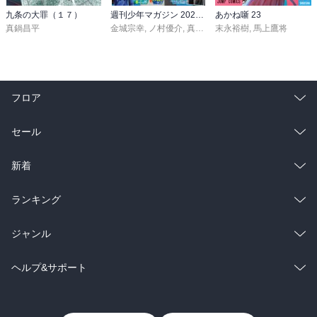
九条の大罪（１７）
週刊少年マガジン 2026年36・37号[2026年8月5日発売]
あかね噺 23
真鍋昌平
金城宗幸
,
ノ村優介
,
真島ヒロ
末永裕樹
,
宮島礼吏
,
馬上鷹将
,
新川直司
,
久
フロア
総合
コミック
セール
ラノベ
小説
総合
コミック
新着
雑誌・グラビア
ビジネス・実用
ラノベ
小説
総合
コミック
ランキング
BL・TL
雑誌・グラビア
ビジネス・実用
ラノベ
小説
総合
コミック
ジャンル
BL・TL
雑誌・グラビア
ビジネス・実用
ラノベ
小説
コミック
男性コミック
ヘルプ&サポート
BL・TL
雑誌・グラビア
ビジネス・実用
女性コミック
コミック誌
初めての方へ
ヘルプ