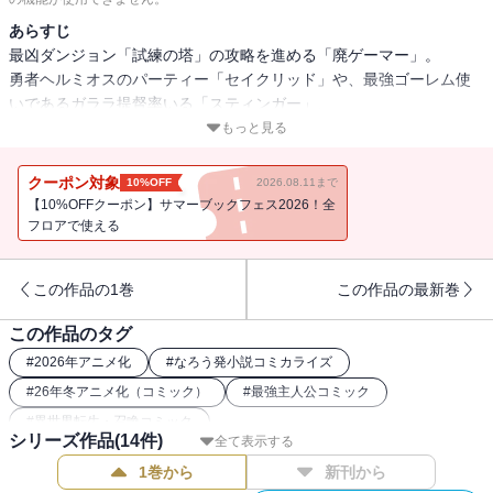
あらすじ
最凶ダンジョン「試練の塔」の攻略を進める「廃ゲーマー」。
勇者ヘルミオスのパーティー「セイクリッド」や、最強ゴーレム使
いであるガララ提督率いる「スティンガー」、
獣王国のゼウ獣王子も同じく挑戦していた。
もっと見る
ある日、一番乗りで最上層のボスへ挑んだ提督たちが帰還するが、
見るも無惨な光景であった・・・・・・。
クーポン対象
10%OFF
2026.08.11まで
【10%OFFクーポン】サマーブックフェス2026！全
フロアで使える
この作品の1巻
この作品の最新巻
この作品のタグ
#
2026年アニメ化
#
なろう発小説コミカライズ
#
26年冬アニメ化（コミック）
#
最強主人公コミック
#
異世界転生・召喚コミック
シリーズ作品(
14
件)
全て表示する
1巻から
新刊から