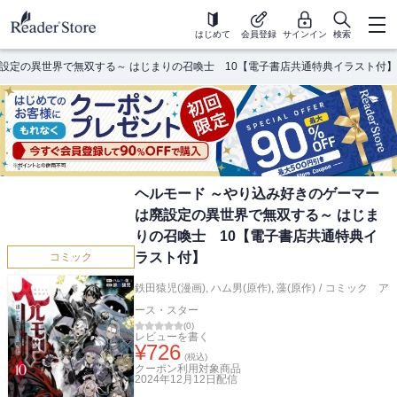
はじめて
会員登録
サインイン
検索
設定の異世界で無双する～ はじまりの召喚士 10【電子書店共通特典イラスト付】
ヘルモード ～やり込み好きのゲーマー
は廃設定の異世界で無双する～ はじま
りの召喚士 10【電子書店共通特典イ
ラスト付】
コミック
鉄田猿児(漫画)
,
ハム男(原作)
,
藻(原作)
/
コミック ア
ース・スター
(
0
)
レビューを書く
¥
726
(税込)
クーポン利用対象商品
2024年12月12日
配信