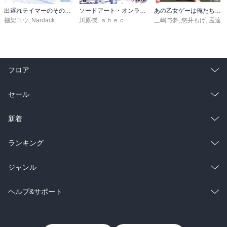
出遅れテイマーのその日暮らし 16
ソードアート・オンライン29 ユナイタル・リングVIII
あの乙女ゲーは俺たちに厳しい世界です 6
棚架ユウ
,
Nardack
川原礫
,
ａｂｅｃ
三嶋与夢
,
悠井もげ
,
孟達
フロア
総合
コミック
セール
ラノベ
小説
総合
コミック
新着
雑誌・グラビア
ビジネス・実用
ラノベ
小説
総合
コミック
ランキング
BL・TL
雑誌・グラビア
ビジネス・実用
ラノベ
小説
総合
コミック
ジャンル
BL・TL
雑誌・グラビア
ビジネス・実用
ラノベ
小説
コミック
男性コミック
ヘルプ&サポート
BL・TL
雑誌・グラビア
ビジネス・実用
女性コミック
コミック誌
初めての方へ
ヘルプ