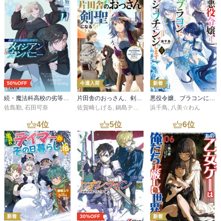
50%OFF
今週入荷
新着
続・魔法科高校の劣等生 メイジアン・カンパニー(11)
片田舎のおっさん、剣聖になる 11 ～ただの田舎の剣術師範だったのに、大成した弟子たちが俺を放ってくれない件～
悪役令嬢、ブラコンにジョブチェンジします９【電子特典付き】
佐島勤
,
石田可奈
佐賀崎しげる
,
鍋島テツヒロ
浜千鳥
,
八美☆わん
4
位
5
位
6
位
新着
30%OFF
新着