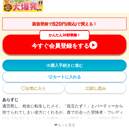
820
新規登録で
円(税込)で買える！
かんたん30秒登録！
今すぐ会員登録をする
購入手続きに進む
カートに入れる
お気に入り
試し読み
あらすじ
過労死し、幼女に転生したメイ。「役立たず！」とパーティーから
捨てられてしまい途方にくれるが、森で出会った冒険者・フレディ
のケガを治したことから治癒チートが開花！ さらに伝説の魔獣を
救い従魔の契約をする。その後も魔導士や最強聖女から過保護に愛
もっと見る