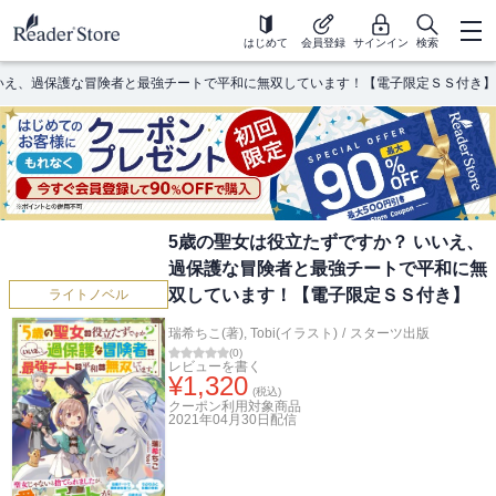
はじめて
会員登録
サインイン
検索
いいえ、過保護な冒険者と最強チートで平和に無双しています！【電子限定ＳＳ付き】
5歳の聖女は役立たずですか？ いいえ、
過保護な冒険者と最強チートで平和に無
双しています！【電子限定ＳＳ付き】
ライトノベル
瑞希ちこ(著)
,
Tobi(イラスト)
/
スターツ出版
(
0
)
レビューを書く
¥
1,320
(税込)
クーポン利用対象商品
2021年04月30日
配信