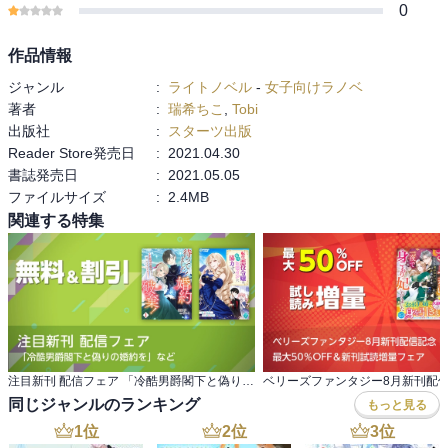
0
作品情報
ジャンル
:
ライトノベル
-
女子向けラノベ
著者
:
瑞希ちこ
,
Tobi
出版社
:
スターツ出版
Reader Store発売日
:
2021.04.30
書誌発売日
:
2021.05.05
ファイルサイズ
:
2.4MB
関連する特集
注目新刊 配信フェア 「冷酷男爵閣下と偽りの婚約を」など
同じジャンルのランキング
もっと見る
1
位
2
位
3
位