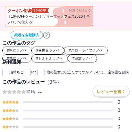
され無自覚チートが次々覚醒！ しかもある日、聖女の証が表れ
て・・・!?
クーポン対象
10%OFF
2026.08.11まで
【10%OFFクーポン】サマーブックフェス2026！全
フロアで使える
続巻を自動購入
この作品のタグ
#
聖女ラノベ
#
異世界ラノベ
#
スローライフラノベ
#
幼女ラノベ
#
もふもふラノベ
#
追放ラノベ
新刊通知
瑞希ちこ
Tobi
5歳の聖女は役立たずですか？ いいえ、過保護な冒険
この作品のレビュー
（
0
件）
--
レビューを書く
平均
0
0
0
0