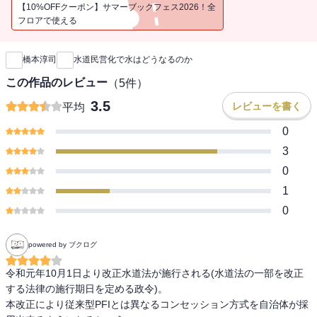
【10%OFFクーポン】サマーブックフェス2026！全
フロアで使える
新刊通知
橋本淳司
水道民営化で水はどうなるのか
この作品のレビュー
（
5
件）
3.5
レビューを書く
平均
0
3
0
1
0
powered by ブクログ
令和元年10月1日より改正水道法が施行される(水道法の一部を改正
する法律の施行期日を定める政令)。

本改正により従来型PFIとは異なるコンセッション方式を自治体が採