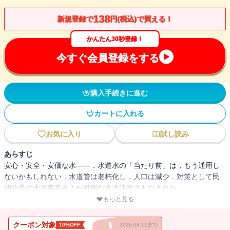
138
新規登録で
円(税込)で買える！
かんたん30秒登録！
今すぐ会員登録をする
購入手続きに進む
カートに入れる
お気に入り
試し読み
あらすじ
安心・安全・安価な水――．水道水の「当たり前」は，もう通用し
ないかもしれない．水道管は老朽化し，人口は減少．対策として民
間企業の水道事業参入が可能な水道法改正もなされた
が・・・・・・．水道の基本知識，「民営化」の懸念材料，小規模
もっと見る
自治体でも持続可能な実践例などを，わかりやすく説明．住民・自
治体双方に役立つハンドブック．
クーポン対象
10%OFF
2026.08.11まで