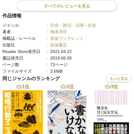
とが強調されている（8-9頁）。戦後、1957年に厚生省（現厚生労働
https://www.mhlw.go.jp/stf/seisakunitsuite/bunya/topics/bukyoku/ken
すべてのレビューを見る
省）が水道法原案を作成し、同年成立したことにより、上水道を厚
kou/suido/suishitsu/index_00001.html
生省、下水道を建設省（現国土交通省）、工業用水を通商産業省
作品情報
（現経済産業省）が所管する体制が成立したとのこと（9頁）。

ジャンル
:
社会・政治・法律
-
社会
著者
:
橋本淳司
第二章では、著者は2018年12月に成立した改正水道法について、
掲載誌・レーベル
:
岩波ブックレット
「どのような社会を作っていくのか」というヴィジョンが不明瞭で
出版社
:
岩波書店
あったことと、著者自身は、時の安倍政権が進めようとしていた
Reader Store発売日
:
2021.04.22
「公から民へ・小さな政府」という流れに反対していることを述べ
書誌発売日
:
2019.06.05
ている（10-12頁）。

ページ数
:
72ページ
ファイルサイズ
:
3.6MB
著者はさらに、この改正水道法でコンセッション方式が認められた
同じジャンルのランキング
もっと見る
ことについて、実質的な水道の運営責任が自治体から企業に移るた
め、自治体に水道事業に精通した職員がいなくなる可能性を懸念し
1
位
2
位
3
位
ている（20頁）。また、このコンセッション方式が、2013年にアベ
ノミクス第三の矢として、竹中平蔵氏の「水道事業のコンセッショ
ンを実現できれば企業の成長戦略と資産市場の活性化の双方に大き
く貢献する」（本書21頁より引用）という言葉と共に政府によって
推進されていることを強調している（21頁）。

第三章（25-34頁）ではイギリスのサッチャー政権によって1989年