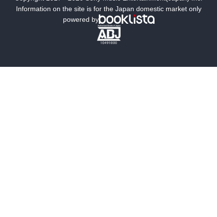
第四章、第五章、第六章は改正水道法下の水道の運用方法について
ミステリー
SF
Information on the site is for the Japan domestic market only
の著者の分析と提言となっている。私はこの分野については無知な
powered by
がらも、以下の提言には真摯に耳を傾けなければならないと感じ
歴史・時代小説
文学
た。

雑誌
グラビア写真集
“　いま必要なのはダウンサイジングです。施設を減らしたり、小さ
くすることです。人口減少に直面する地方ほどダウンサイジングが
急務ですが、都市部でも無縁な話ではありません。節水が（←35頁
ボーイズラブ
ティーンズラブ
36頁→）浸透し、東京都水道局の料金収入は一〇年前から一三〇億
円減っています。東京でも近い将来の人口減が予測されていますか
人文・思想・歴史
社会・政治・法律
ら、無用なダム建設などは今からやめるべきです。

　水道は装置産業です。多額の固定費がかかっています。現有施設
ビジネス・経済
サイエンス・テクノロジー
を有効活用すること、大事に長く使うこと、無駄な設備を廃止して
いくこと、計画中の施設でも今後有効に使えないなら中止にするこ
コンピュータ・情報
くらし・家庭
とです。”（本書35-36頁より引用）
料理・酒
ファッション・美容・ダイエット
ホビー&カルチャー
スポーツ・アウトドア
地図・ガイド
エンターテイメント