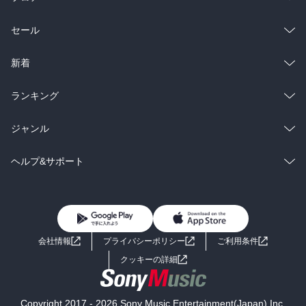
経営を透明にし、責任を負わなければならない」と述べ、水道事業
会社のガバナンス強化を「オフワット」のジョンソン・コックス議
総合
コミック
セール
長に求めました。”（本書26-27頁より引用）。

ラノベ
小説
総合
コミック
新着
また、アルゼンチン水道の民営化については、IMF、世界銀行、アメ
リカ合衆国からの強い要請の中で行われたものが、市民の反対運動
雑誌・グラビア
ビジネス・実用
ラノベ
小説
総合
コミック
ランキング
を受けて2006年にネストル・キルチネル大統領によって再公有化さ
れたことが述べられている（30-31頁）。

BL・TL
雑誌・グラビア
ビジネス・実用
ラノベ
小説
総合
コミック
ジャンル
“　二〇〇六年、アルゼンチン政府は、民間企業に譲った水道事業を
運営する権利を取り消すと発表しました。キルチネル大統領は、
BL・TL
雑誌・グラビア
ビジネス・実用
ラノベ
小説
コミック
男性コミック
ヘルプ&サポート
「水が国民の手に戻った。再び社会の財産になった」と強調しまし
た。その後、水道事業は公営に戻っています。”（本書31頁より引
BL・TL
雑誌・グラビア
ビジネス・実用
女性コミック
コミック誌
初めての方へ
ヘルプ
用）

BL・TL
ライトノベル
男子向けラノベ
よくあるご質問
お問い合わせ
ネストル・キルチネルは自身が学生だった軍事政権時代、軍事政権
会社情報
プライバシーポリシー
ご利用条件
と戦うゲリラ組織モントネーロスのシンパだったということを述べ
女子向けラノベ
小説
利用規約
クッキーの詳細
ていたが、そのような経歴を含めて、功罪について賛否は両論なが
らも、やはり人民の大統領だったということなのだろう。

国内小説
海外小説
Copyright 2017 - 2026 Sony Music Entertainment(Japan) Inc.