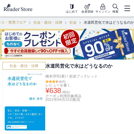
はじめて
会員登録
サインイン
検索
ネス・実用フロア
社会・政治・法律
社会
水道民営化で水はどうなるのか
水道民営化で水はどうなるのか
社会・政治・法律
橋本淳司(著)
/
岩波ブックレット
(
5
)
レビューを書く
¥
638
(税込)
クーポン利用対象商品
2021年04月22日
配信