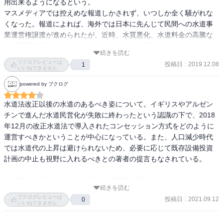
用出来るようになるという。

マスメディアでは控えめな報道しかされず、いつしか全く騒がれな
くなった。報道によれば、海外では日本に先んじて民間への水道事
業運営権譲渡が進められたが、近時、水質悪化、水道料金の高騰な
ど、民間移譲によるデメリットが顕在化し、再公営化に転じている
続きを読む
という。

ブクログレビューは
投稿日
:
2019.12.08
1
一住民として、改正法により、自分の住む町の水道事業がこれから
いいねできません
も安全かつ安価に供給され続けるのか心配になった。そのためとて
powered by ブクログ
も気になっていたが、水道法改正によって何がどう変化するのか
は、表立った報道が止んで以降、あまり追加情報を得る機会がなか
水道法改正以後の水道のあるべき姿について。イギリスやアルゼン
った(※厚生労働省の下記のサイトはあるが。)。

チンで進んだ水道民営化が失敗に終わったという認識の下で、2018
この小冊子は、ページ数が少なく平易な文章であることから、誰で
年12月の改正水道法で導入されたコンセッション方式をどのように
も手軽に読める。その上で、簡単な水道事業に纏わる基礎情報を分
運営すべきかということが中心になっている。また、人口減少時代
かりやすく整理して、提供してくれている。本冊子は水道事業の未
では水道代の上昇は避けられないため、必要に応じて既存設備投資
来を考えるための幾つかの視点を学ばせてくれる。また、著者は水
計画の中止も視野に入れるべきとの著者の提言もなされている。

道法改正に対する極端で一方的な賛成、反対論を取らず、地域の住
民自身に自ら考えさせるような文章に徹するよう努めているように
第一章では日本における、近代水道事業の歴史について触れられて
感じられるため、とても良かった。

続きを読む
いる。明治時代の1887年10月に横浜で水道が開業してから、1890年
ブクログレビューは
投稿日
:
2021.09.12
0
の水道条例によって、水道は衛生目的のために公営事業として行わ
いいねできません
れることが2018年改正水道法までの日本の水道行政の指針だったこ
厚生労働省の改正水道法に関するサイト
