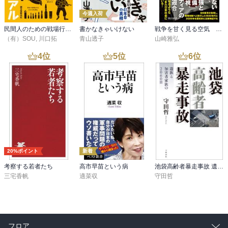
に水道民営化が実施されたことを嚆矢に、フランスやアルゼンチン
今週入荷
でも民営化された水道が、イギリスでは経営に大きな問題が生じて
民間人のための戦場行動マニュアル
書かなきゃいけない
戦争を甘く見る空気 1930年代と似た道を進む現代日本
おり、フランスとアルゼンチンでは双方ともに21世紀初頭に再公有
（有）SOU
,
川口拓
青山透子
山崎雅弘
化されたことを論じている。

4
位
5
位
6
位
イギリスの水道民営化の問題点は、水道事業の利益が役員報酬と株
主配当に費やされていることである（26-27頁）。

“……保守党のマイ（←26頁27頁→）ケル・ゴーブ環境相は、「九つ
の大手水道会社は二〇〇七年から二〇一六年の間に一八一億ポンド
（約二兆六二〇〇億円）の配当金を支払ったが、税引後の利益合計
は同期間に一八八億ポンド（約二兆七三〇〇億円）であった」とい
い、水道事業会社は巨額の利益を上げているにもかかわらず、その
20%ポイント
新着
ほとんどを株主配当と幹部の給与に費やし、税金を支払っていない
と指摘しました。

考察する若者たち
高市早苗という病
池袋高齢者暴走事故 遺族と加害者家族の2060日
三宅香帆
適菜収
守田哲
　たとえば、ユナイテッド・ユーティリティー社のCEOの報酬は年
間二八〇万ポンド（約四億六〇〇万円）、セバン・トレント社の
CEOの報酬は年間二四二万ポンド（約三億五〇〇〇万円）などで
す。

　さらに「水道事業会社は収益を保証して独占運営する見返りに、
フロア