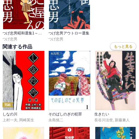
つげ忠男昭和選集1～きなこ屋のばあさん～
つげ忠男アウトロー選集
つげ忠男
つげ忠男
関連する作品
もっと見る
完結
しなの川
そのばしのぎの犯罪
生きたい
上村一夫
,
岡崎英生
永島慎二
長谷川法世
,
新藤兼人