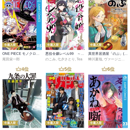
今週入荷
今週入荷
今週入荷
ONE PIECE モノクロ版 115
悪役令嬢レベル99 ～私は裏ボスですが魔王ではありません～ その６
異世界居酒屋「のぶ」(22)
尾田栄一郎
のこみ
,
七夕さとり
,
Tea
蝉川夏哉
,
ヴァージニア二等兵
4
位
5
位
6
位
今週入荷
今週入荷
今週入荷