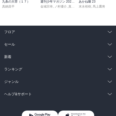
九条の大罪（１７）
週刊少年マガジン 2026年36・37号[2026年8月5日発売]
あかね噺 23
真鍋昌平
金城宗幸
,
ノ村優介
,
真島ヒロ
末永裕樹
,
宮島礼吏
,
馬上鷹将
,
新川直司
,
久
フロア
総合
コミック
セール
ラノベ
小説
総合
コミック
新着
雑誌・グラビア
ビジネス・実用
ラノベ
小説
総合
コミック
ランキング
BL・TL
雑誌・グラビア
ビジネス・実用
ラノベ
小説
総合
コミック
ジャンル
BL・TL
雑誌・グラビア
ビジネス・実用
ラノベ
小説
コミック
男性コミック
ヘルプ&サポート
BL・TL
雑誌・グラビア
ビジネス・実用
女性コミック
コミック誌
初めての方へ
ヘルプ