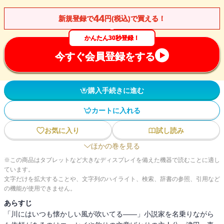
44
新規登録で
円(税込)で買える！
かんたん30秒登録！
今すぐ会員登録をする
購入手続きに進む
カートに入れる
お気に入り
試し読み
ほかの巻を見る
※この商品はタブレットなど大きなディスプレイを備えた機器で読むことに適し
ています。
文字だけを拡大することや、文字列のハイライト、検索、辞書の参照、引用など
の機能が使用できません。
あらすじ
「川にはいつも懐かしい風が吹いてる――」小説家を名乗りながら