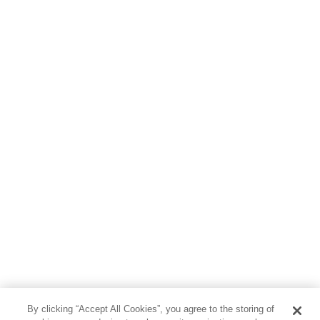
料理・酒
ファッション・美容・ダイエット
ホビー&カルチャー
スポーツ・アウトドア
地図・ガイド
エンターテイメント
芸術・アート
映画・音楽・演劇
写真集
教養
医学・福祉
教育・語学・参考書
児童書
By clicking “Accept All Cookies”, you agree to the storing of