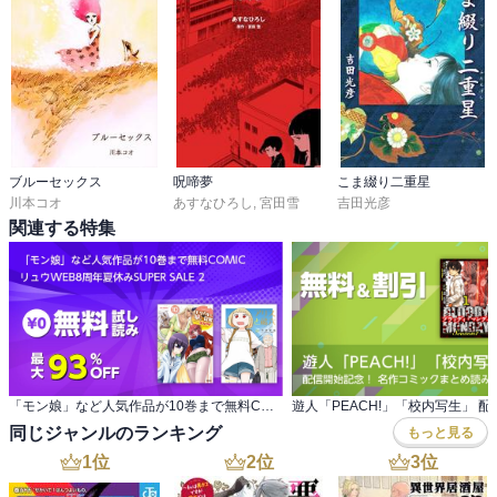
ブルーセックス
呪啼夢
こま綴り二重星
川本コオ
あすなひろし
,
宮田雪
吉田光彦
関連する特集
「モン娘」など人気作品が10巻まで無料COMIC リュウWEB8周年夏休みSUPER SALE 2
同じジャンルのランキング
もっと見る
1
位
2
位
3
位