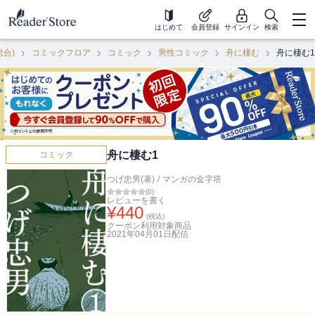
はじめて
会員登録
サインイン
検索
総合)
コミックフロア
コミック
男性コミック
舟に棲む
舟に棲む1
舟に棲む1
コミック
つげ忠男(著)
/
マンガの金字塔
(
0
)
レビューを書く
¥
440
(税込)
クーポン利用対象商品
2021年04月01日
配信