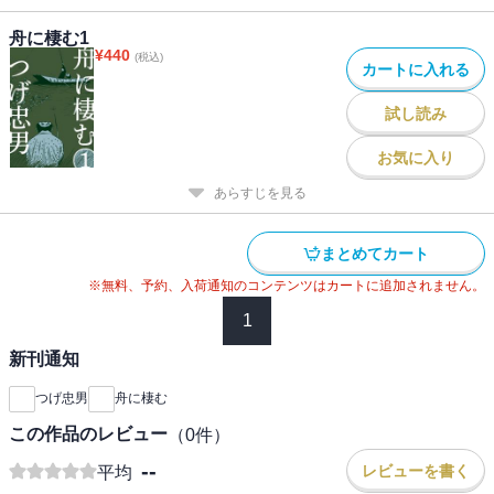
舟に棲む1
¥
440
(税込)
カートに入れる
試し読み
お気に入り
あらすじを見る
まとめてカート
※無料、予約、入荷通知のコンテンツはカートに追加されません。
1
新刊通知
つげ忠男
舟に棲む
この作品のレビュー
（
0
件）
--
レビューを書く
平均