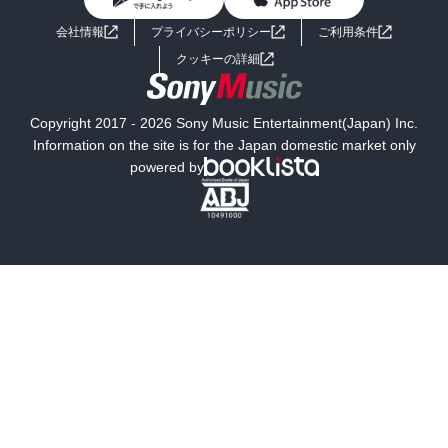
BL・TL
ライトノベル
男子向けラノベ
よくあるご質問
お問い合わせ
会社情報
プライバシーポリシー
ご利用条件
女子向けラノベ
小説
利用規約
クッキーの詳細
国内小説
海外小説
Copyright 2017 - 2026 Sony Music Entertainment(Japan) Inc.
ミステリー
SF
Information on the site is for the Japan domestic market only
powered by
歴史・時代小説
文学
雑誌
グラビア写真集
ボーイズラブ
ティーンズラブ
人文・思想・歴史
社会・政治・法律
ビジネス・経済
サイエンス・テクノロジー
コンピュータ・情報
くらし・家庭