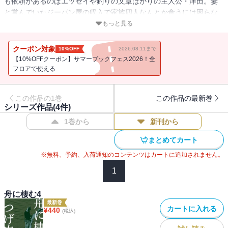
も依頼があるのはエッセイや釣りの文章ばかりの主人公・津田。妻
と営んでいたジーパン屋の収入で家族四人なんとか食うには困らな
いが、その店も息子に任せられるようになり、やることもなく日が
もっと見る
な一日利根川でヘラブナ釣りをしてばかり。そんなある日、ひょん
なことから川漁師の中古の川船を8万円で買った津田は、自作で船に
クーポン対象
10%OFF
2026.08.11まで
屋根をつけ、寝泊りができるように改造し、自宅から通いで「船に
【10%OFFクーポン】サマーブックフェス2026！全
棲む」日々が始まる・・・。食べるものもなく皆が生きることに必
フロアで使える
死だった戦後の時代を生きぬいたものの「なんだかオレはどこかへ
忘れ物をしてきたような気がしてならないのさ」と、いまの平穏な
この作品の1巻
この作品の最新巻
生活が何とはなしに物足りない。世の中から取り残されたような気
シリーズ作品(
4
件)
がしつつ、かといって世捨て人にもなれないまま、家族、そして川
1巻から
新刊から
辺に集う奇妙で穏やかな人々と交流する主人公の日常を描いた連作
コミック。
まとめてカート
※無料、予約、入荷通知のコンテンツはカートに追加されません。
1
舟に棲む4
最新巻
カートに入れる
¥
440
(税込)