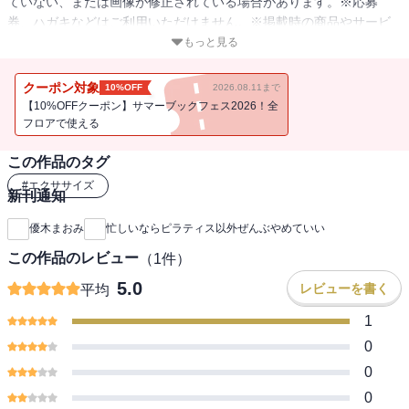
ていない、または画像が修正されている場合があります。※応募
券、ハガキなどはご利用いただけません。※掲載時の商品やサービ
スは、時間の経過にともない提供が終了している場合があります。
もっと見る
以上、あらかじめご了承の上お楽しみください。肌も髪もカラダも
変わる、ピラティス＝全身美容！ 41才二児の母とは思えぬ美ボデ
クーポン対象
10%OFF
2026.08.11まで
ィの持ち主・優木まおみさん初のピラティス本41才で二児の母とは
【10%OFFクーポン】サマーブックフェス2026！全
思えぬ美ボディの持ち主・優木まおみさん初のピラティス本。イン
フロアで使える
ストラクターの資格を持ち「肌も髪もカラダも変わる、美容法はピ
この作品のタグ
ラティスだけ」と話す。産後、悩んでいた体型が戻ったこと、それ
以外にも驚くべき効果が！ 自律神経が整い、内面までポジティブ
#
エクササイズ
新刊通知
に変化したこと、また何をしても改善しなかった肌トラブルが無く
なり、髪もトリートメント要らず、生理前のPMS、産後の尿もれな
優木まおみ
忙しいならピラティス以外ぜんぶやめていい
ど女性の悩みまで解消できたこと。現代の女性の悩みが、ピラティ
この作品のレビュー
（
1
件）
スひとつで解消され、そのエクササイズは本人出演の動画でも解
説。また、1日10分、自律神経を整える時間を持つことがおすすめと
5.0
レビューを書く
平均
いい、その方法もレクチャー。CONTENTS／最小の努力で体が変わ
1
る理由／ピラティスができない日の1日10分プログラム／ピラティス
の2大重要POINTをマスター／パーツ別LESSON(お腹編・美脚編・
0
美尻編・美背中美胸編他)など優木 まおみ（ユウキマオミ）：1980
0
年佐賀県生まれ。タレントとして情報番組のコメンテーターやファ
0
ッション誌のレギュラーモデル、CMなどで活躍。2013年結婚。