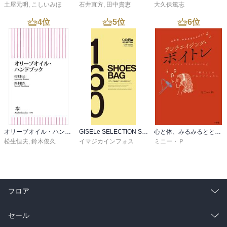
土屋元明
,
こしいみほ
石井直方
,
田中貴恵
大久保篤志
4
位
5
位
6
位
オリーブオイル・ハンドブック
GISELe SELECTION SHOES&BAG160
心と体、みるみるととのう！ アンチエイジング・ボイトレ
松生恒夫
,
鈴木俊久
イマジカインフォス
ミニー・Ｐ
フロア
総合
コミック
セール