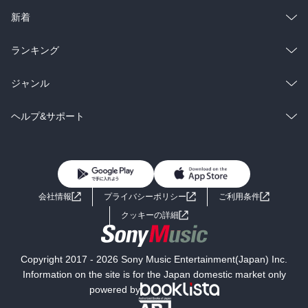
ラノベ
小説
総合
コミック
新着
雑誌・グラビア
ビジネス・実用
ラノベ
小説
総合
コミック
ランキング
BL・TL
雑誌・グラビア
ビジネス・実用
ラノベ
小説
総合
コミック
ジャンル
BL・TL
雑誌・グラビア
ビジネス・実用
ラノベ
小説
コミック
男性コミック
ヘルプ&サポート
BL・TL
雑誌・グラビア
ビジネス・実用
女性コミック
コミック誌
初めての方へ
ヘルプ
BL・TL
ライトノベル
男子向けラノベ
よくあるご質問
お問い合わせ
会社情報
プライバシーポリシー
ご利用条件
女子向けラノベ
小説
利用規約
クッキーの詳細
国内小説
海外小説
Copyright 2017 - 2026 Sony Music Entertainment(Japan) Inc.
ミステリー
SF
Information on the site is for the Japan domestic market only
powered by
歴史・時代小説
文学