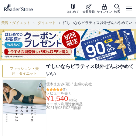
はじめて
会員登録
サインイン
検索
・美容・ダイエット
ダイエット
忙しいならピラティス以外ぜんぶやめていい
忙しいならピラティス以外ぜんぶやめて
ファッション・美
いい
容・ダイエット
優木まおみ(著)
/
主婦の友社
(
1
)
レビューを書く
¥
1,540
(税込)
クーポン利用対象商品
2021年03月02日
配信