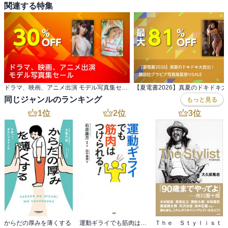
関連する特集
ドラマ、映画、アニメ出演 モデル写真集セール
同じジャンルのランキング
もっと見る
1
位
2
位
3
位
からだの厚みを薄くする
運動ギライでも筋肉はつけられる！
Ｔｈｅ Ｓｔｙｌｉｓｔ