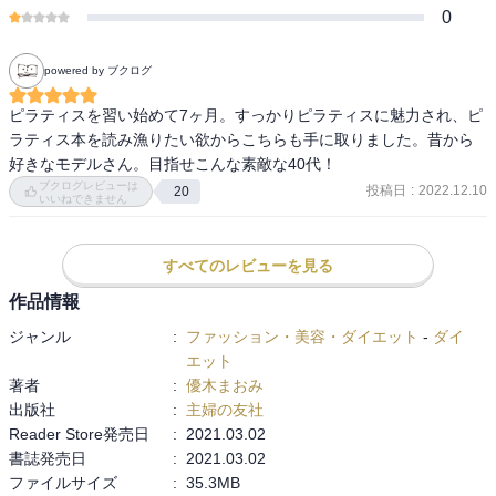
0
2014年に長女、2017年に次女を出産。次女出産後の不調を改善する
目的からピラティスを始め、その素晴らしさに開眼。2019年にbasi
ピラティスインストラクターの資格を取得し、ピラティスインスト
powered by ブクログ
ラクターとしても活動している。2児の母。インストラクター6人体
制でピラティスなどのレッスンを配信するトータルボディサロン
ピラティスを習い始めて7ヶ月。すっかりピラティスに魅力され、ピ
「resizestyle(リサイズスタイル)主宰。昨年、中目黒LABOもオープ
ラティス本を読み漁りたい欲からこちらも手に取りました。昔から
ン。 https://linkfly.to/resizestyle Instagram：@yukimaomi
好きなモデルさん。目指せこんな素敵な40代！
YouTube：Maomi CHANNEL
ブクログレビューは
投稿日
:
2022.12.10
20
いいねできません
すべてのレビューを見る
作品情報
ジャンル
:
ファッション・美容・ダイエット
-
ダイ
エット
著者
:
優木まおみ
出版社
:
主婦の友社
Reader Store発売日
:
2021.03.02
書誌発売日
:
2021.03.02
ファイルサイズ
:
35.3MB