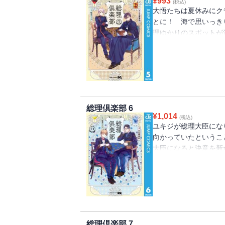
¥
993
(税込)
大悟たちは夏休みにク
とに！ 海で思いっき
理ゆかりのスポットが
して夜は肝試しをする
係する場所で…!? 
相コメディ”第5巻!!
総理倶楽部 6
¥
1,014
(税込)
ユキジが総理大臣にな
向かっていたというこ
大臣になると決意を新
さん！ 民衆からの支
が、大隈さんが説いた
「総理大臣」と交流する
総理倶楽部 7