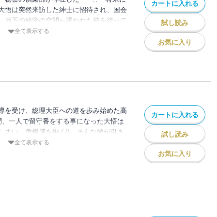
カートに入れる
大悟は突然来訪した紳士に招待され、国会
。地下の秘密の空間へ誘われた彼を待って
試し読み
理達だった！ 時空を飛び越え「総理大
全て表示する
ディ”開幕!!
お気に入り
導を受け、総理大臣への道を歩み始めた高
カートに入れる
間、一人で留守番をする事になった大悟は
しまい、危機感を抱く!! そんな彼が引き
試し読み
博士とも評される総理大臣で!? 時空を飛
全て表示する
流する“宰相コメディ”第2巻!!
お気に入り