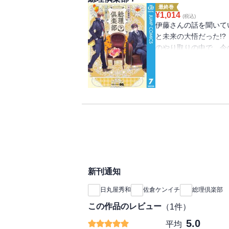
最終巻
¥
1,014
(税込)
伊藤さんの話を聞いて
と未来の大悟だった!
のやり取りの中で、今
が発覚する！ 大悟は
総理倶楽部へと案内す
臣」と交流する“宰相コ
新刊通知
日丸屋秀和
佐倉ケンイチ
総理倶楽部
この作品のレビュー
（
1
件）
5.0
平均