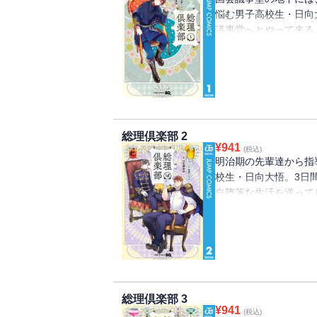
悩む男子高校生・日向
議事堂へとやって来る
いたのは日本の歴代総
臣」と交流する“宰相コメ
総理倶楽部 2
¥
941
(税込)
明治期の先輩達から指
校生・日向大悟。3日
自堕落な生活を送って
合わされたのは、健康
び越え「総理大臣」と交
総理倶楽部 3
¥
941
(税込)