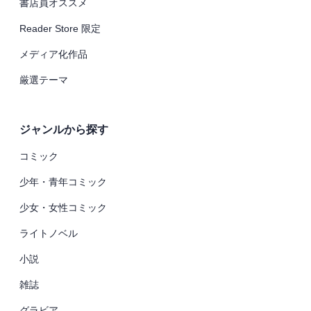
書店員オススメ
Reader Store 限定
メディア化作品
厳選テーマ
ジャンルから探す
コミック
少年・青年コミック
少女・女性コミック
ライトノベル
小説
雑誌
グラビア