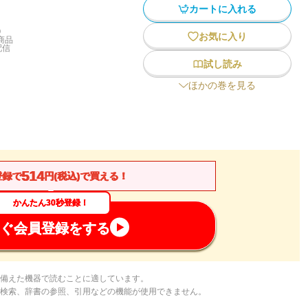
カートに入れる
)
お気に入り
商品
配信
試し読み
ほかの巻を見る
514
登録で
円(税込)で買える！
かんたん30秒登録！
ぐ会員登録をする
備えた機器で読むことに適しています。
検索、辞書の参照、引用などの機能が使用できません。