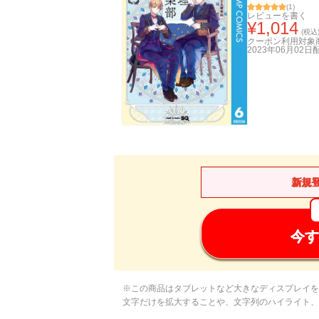
(
1
)
レビューを書く
¥
1,014
(税込
クーポン利用対象
2023年06月02日
新規
今す
※この商品はタブレットなど大きなディスプレイを
文字だけを拡大することや、文字列のハイライト、