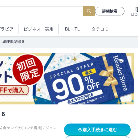
詳細検索
はじ
グラビア
ビジネス
・実用
BL・TL
タテヨミ
総理倶楽部 6
6
佐倉ケンイチ(コンテ構成)
/
ジャン
購入手続きに進む