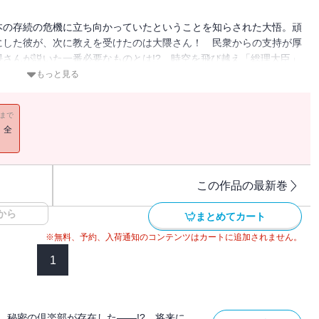
本の存続の危機に立ち向かっていたということを知らされた大悟。頑
にした彼が、次に教えを受けたのは大隈さん！ 民衆からの支持が厚
さんが説いた一番必要なものとは!? 時空を飛び越え「総理大臣」
もっと見る
11まで
！全
この作品の最新巻
から
まとめてカート
※無料、予約、入荷通知のコンテンツはカートに追加されません。
1
、秘密の倶楽部が存在した――!? 将来に