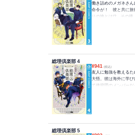
働き詰めのメガネさん
命令が！ 彼と共に旅
りの地とは!? その
見を出し合う《総理会
明らかに…!? 時空
メディ”第3巻!!
総理倶楽部 4
¥
941
(税込)
友人に勉強を教えるた
大悟。彼は海外に学び
て使節団のメンバーだ
たのは大隈さん一強状
やって覆していったの
流する“宰相コメディ”第
総理倶楽部 5