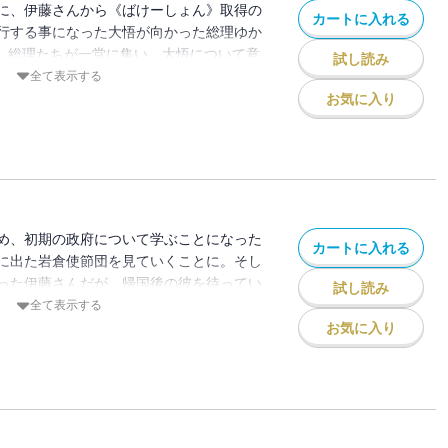
に、伊藤さんから《ばけーしょん》取得の
カートに入れる
行する事になった大悟が向かった総理ゆか
後、総理たちが一堂に集い、大悟について意
試し読み
議》が開催される!! そこで重大な事実が
全て表示する
を飛び越え「総理大臣」と交流する“宰相コ
お気に入り
め、初期の政府について学ぶことになった
カートに入れる
に出た岩倉使節団を見ていくことに。そし
った伊藤さんだが、帰国後の彼を待ってい
試し読み
態だった！ そんな状況を伊藤さんはどう
全て表示する
か…!? 時空を飛び越え「総理大臣」と交
お気に入り
4巻!!