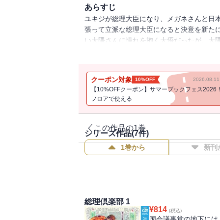
あらすじ
ユキジが総理大臣になり、メガネさんと日
張って立派な総理大臣になると決意を新た
い大隈さんに憧れを抱く大悟だったが、大隈
と交流する“宰相コメディ”第6巻!!
クーポン対象
10%OFF
2026.08.
【10%OFFクーポン】サマーブックフェス2026
フロアで使える
この作品の1巻
シリーズ作品(
7
件)
1巻から
新刊
総理倶楽部 1
¥
814
(税込)
国会議事堂の地下には