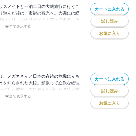
ラスメイトと一泊二日の大磯旅行に行くこ
カートに入れる
り遊んだ後は、市街の観光へ。大磯には総
沢山あり、大悟はガイドを買って出る。そ
試し読み
ことになるのだが、そこは、ある総理に関
全て表示する
時空を飛び越え「総理大臣」と交流する“宰
お気に入り
り、メガネさんと日本の存続の危機に立ち
カートに入れる
とを知らされた大悟。頑張って立派な総理
たにした彼が、次に教えを受けたのは大隈
試し読み
持が厚い大隈さんに憧れを抱く大悟だった
全て表示する
一番必要なものとは!? 時空を飛び越え
お気に入り
“宰相コメディ”第6巻!!