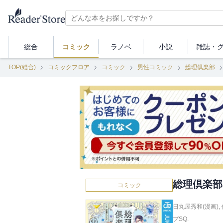
総合
コミック
ラノベ
小説
雑誌・
TOP(総合)
コミックフロア
コミック
男性コミック
総理倶楽部
総理倶楽部 
コミック
日丸屋秀和(漫画)
,
プSQ.