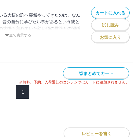
カートに入れる
いる大悟の許へ突然やってきたのは、なん
? 昔の自分に学びたい事があるという彼と
試し読み
の大悟も忘れていた幼い頃の雪路との関係
雪路に忘れていた事を謝罪するため、彼を
全て表示する
お気に入り
るのだが…!? 時空を飛び越え「総理大
メディ”感動の完結巻!!
まとめてカート
※無料、予約、入荷通知のコンテンツはカートに追加されません。
1
レビューを書く