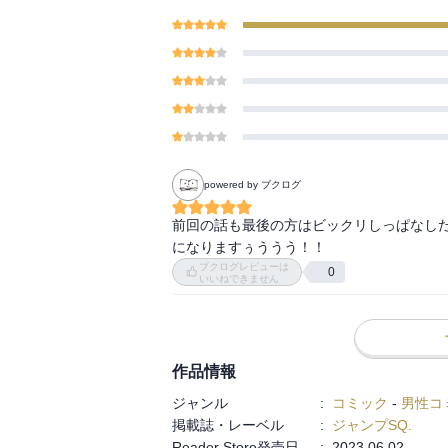
powered by ブクログ
前回の話も最後の方はビックリしっぱなし
になりますぅううう！！
ブクログレビューは
0
いいねできません
作品情報
ジャンル
:
コミック
-
男性コ
掲載誌・レーベル
:
ジャンプSQ.
Reader Store発売日
:
2023.06.02