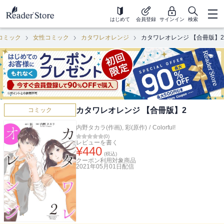
はじめて
会員登録
サインイン
検索
コミック
女性コミック
カタワレオレンジ
カタワレオレンジ 【合冊版】2
カタワレオレンジ 【合冊版】2
コミック
内野タカラ(作画)
,
彩(原作)
/
Colorful!
(
0
)
レビューを書く
¥
440
(税込)
クーポン利用対象商品
2021年05月01日
配信