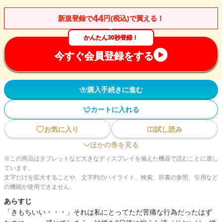
44
新規登録で
円(税込)で買える！
かんたん30秒登録！
今すぐ会員登録をする
購入手続きに進む
カートに入れる
お気に入り
試し読み
ほかの巻を見る
※この商品はタブレットなど大きなディスプレイを備えた機器で読むことに適し
ています。
文字だけを拡大することや、文字列のハイライト、検索、辞書の参照、引用など
の機能が使用できません。
あらすじ
「きもちいい・・・」それは私にとってただ苦痛な行為だったはず