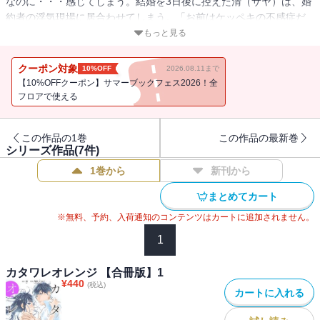
なのに・・・感じてしまう。結婚を3日後に控えた清（サヤ）は、婚
約者の浮気現場に居合わせてしまう。「お前はケッペキの不感症だ
から――」辛辣な言葉を浴びせられ、更に婚約は解消。傷ついたサ
もっと見る
ヤは新しい自分に生まれ変わる為、単身沖縄へと向かう。ところが
参加したダイビングスクールで、サヤは運命の人に出会い・・・
クーポン対象
10%OFF
2026.08.11まで
「この旅行中だけでいい。俺の彼女になってほしい」不感症OLと恋
【10%OFFクーポン】サマーブックフェス2026！全
を知らない御曹司の切ないラブストーリー。（「カタワレオレンジ
フロアで使える
」5話～8話収録されています）
この作品の1巻
この作品の最新巻
シリーズ作品(
7
件)
1巻から
新刊から
まとめてカート
※無料、予約、入荷通知のコンテンツはカートに追加されません。
1
カタワレオレンジ 【合冊版】1
¥
440
(税込)
カートに入れる