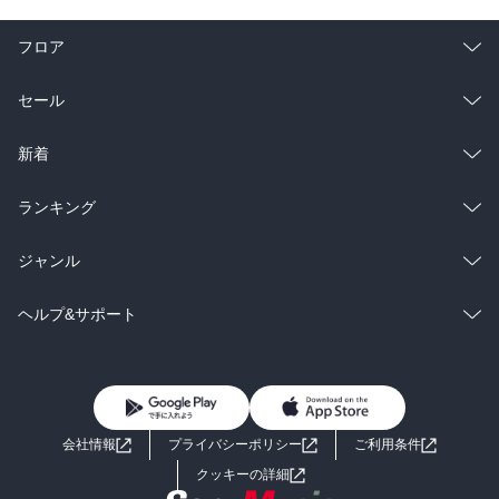
フロア
総合
コミック
セール
ラノベ
小説
総合
コミック
新着
雑誌・グラビア
ビジネス・実用
ラノベ
小説
総合
コミック
ランキング
BL・TL
雑誌・グラビア
ビジネス・実用
ラノベ
小説
総合
コミック
ジャンル
BL・TL
雑誌・グラビア
ビジネス・実用
ラノベ
小説
コミック
男性コミック
ヘルプ&サポート
BL・TL
雑誌・グラビア
ビジネス・実用
女性コミック
コミック誌
初めての方へ
ヘルプ
BL・TL
ライトノベル
男子向けラノベ
よくあるご質問
お問い合わせ
会社情報
プライバシーポリシー
ご利用条件
女子向けラノベ
小説
利用規約
クッキーの詳細