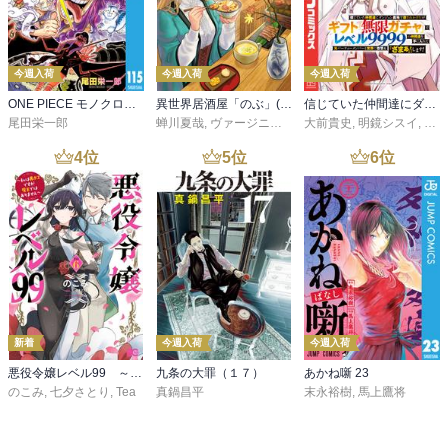
今週入荷
今週入荷
今週入荷
ONE PIECE モノクロ版 115
異世界居酒屋「のぶ」(22)
信じていた仲間達にダンジョン奥地で殺されかけたがギフト『無限ガチャ』でレベル９９９９の仲間達を手に入れて元パーティーメンバーと世界に復讐＆『ざまぁ！』します！（２３）
尾田栄一郎
蝉川夏哉
,
ヴァージニア二等兵
大前貴史
,
転
,
明鏡シスイ
,
ｔｅ
4
位
5
位
6
位
新着
今週入荷
今週入荷
悪役令嬢レベル99 ～私は裏ボスですが魔王ではありません～ その６
九条の大罪（１７）
あかね噺 23
のこみ
,
七夕さとり
,
Tea
真鍋昌平
末永裕樹
,
馬上鷹将