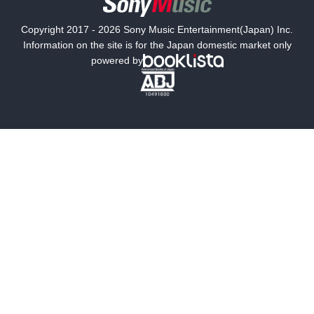
国内小説
海外小説
Copyright 2017 - 2026 Sony Music Entertainment(Japan) Inc.
ミステリー
SF
Information on the site is for the Japan domestic market only
powered by
歴史・時代小説
文学
雑誌
グラビア写真集
ボーイズラブ
ティーンズラブ
人文・思想・歴史
社会・政治・法律
ビジネス・経済
サイエンス・テクノロジー
コンピュータ・情報
くらし・家庭
料理・酒
ファッション・美容・ダイエット
ホビー&カルチャー
スポーツ・アウトドア