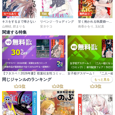
セールあり
完結
無料あり
キスをするまで帰さない
リベンジ・ウェディング
甘く抱かれる執愛婚―冷酷な御曹司は契約花嫁を離さない―【財閥御曹司シリーズ】
山桐硅
,
碧まりる
安タケコ
南香かをり
,
玉紀直
関連する特集
【フタスペ！2026年夏】双葉社女性コミック 対象作品が最新巻まで全て30％OFF＆一部無料！
同じジャンルのランキング
もっと見る
1
位
2
位
3
位