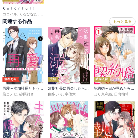
Ｃｏｌｏｒｆｕｌ！
ココハル
,
くるひなた
,
春乃ミコ
,
駄犬ひろし
,
やまくだり。
,
夢旗ひつじ
,
内野タカ
関連する作品
もっと見る
無料あり
完結
続巻入荷
再愛～次期社長ともう一度～
次期社長に再会したら溺愛されてます
契約婚～目が覚めたら結婚してました～
黛こえだ
,
砂原雑音
由多いり
,
宇佐木
ほり恵利織
,
日向柚希