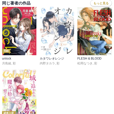
同じ著者の作品
もっと見る
完結
unlock
カタワレオレンジ
FLESH & BLOOD
月島綾
,
彩
内野タカラ
,
彩
松岡なつき
,
彩
続巻入荷