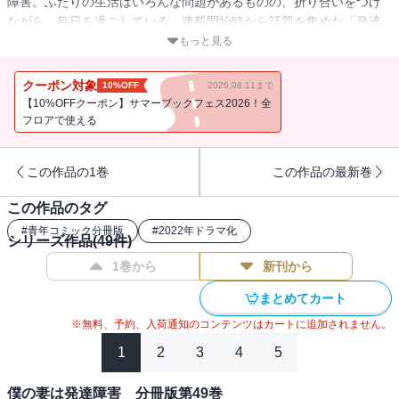
障害。ふたりの生活はいろんな問題があるものの、折り合いをつけ
ながら、毎日を過ごしている。連載開始時から話題を集めた「発達
障害」コミック待望の分冊版第5巻！ 医療監修／四宮滋子（しのみ
もっと見る
やクリニック）
クーポン対象
10%OFF
2026.08.11まで
【10%OFFクーポン】サマーブックフェス2026！全
フロアで使える
この作品の1巻
この作品の最新巻
この作品のタグ
#
青年コミック分冊版
#
2022年ドラマ化
シリーズ作品(
49
件)
1巻から
新刊から
まとめてカート
※無料、予約、入荷通知のコンテンツはカートに追加されません。
1
2
3
4
5
僕の妻は発達障害 分冊版第49巻