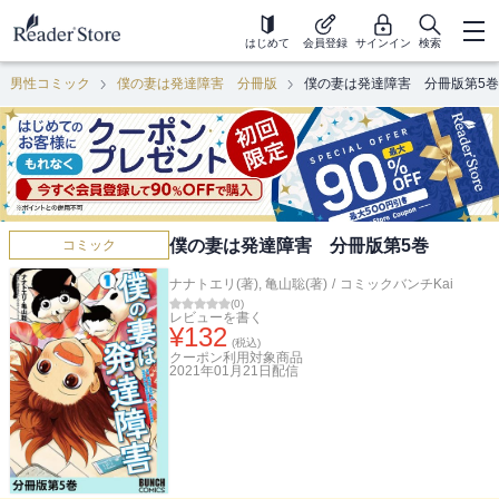
はじめて
会員登録
サインイン
検索
男性コミック
僕の妻は発達障害 分冊版
僕の妻は発達障害 分冊版第5巻
僕の妻は発達障害 分冊版第5巻
コミック
ナナトエリ(著)
,
亀山聡(著)
/
コミックバンチKai
(
0
)
レビューを書く
¥
132
(税込)
クーポン利用対象商品
2021年01月21日
配信