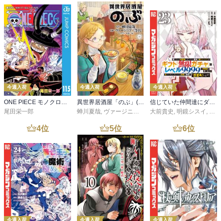
今週入荷
今週入荷
今週入荷
ONE PIECE モノクロ版 115
異世界居酒屋「のぶ」(22)
信じていた仲間達にダンジョン奥地で殺されかけたがギフト『無限ガチャ』でレベル９９９９の仲間達を手に入れて元パーティーメンバーと世界に復讐＆『ざまぁ！』します！（２３）
尾田栄一郎
蝉川夏哉
,
ヴァージニア二等兵
大前貴史
,
転
,
明鏡シスイ
,
ｔｅ
4
位
5
位
6
位
今週入荷
今週入荷
今週入荷