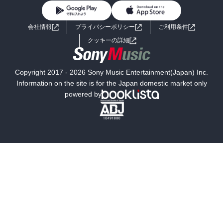
BL・TL
ライトノベル
男子向けラノベ
よくあるご質問
お問い合わせ
会社情報
プライバシーポリシー
ご利用条件
女子向けラノベ
小説
利用規約
クッキーの詳細
国内小説
海外小説
Copyright 2017 - 2026 Sony Music Entertainment(Japan) Inc.
ミステリー
SF
Information on the site is for the Japan domestic market only
powered by
歴史・時代小説
文学
雑誌
グラビア写真集
ボーイズラブ
ティーンズラブ
人文・思想・歴史
社会・政治・法律
ビジネス・経済
サイエンス・テクノロジー
コンピュータ・情報
くらし・家庭