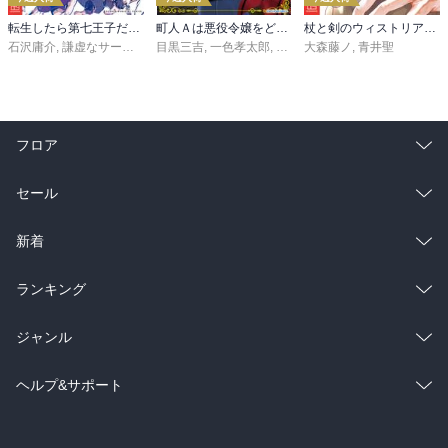
転生したら第七王子だったので、気ままに魔術を極めます（２４）
町人Ａは悪役令嬢をどうしても救いたい ～どぶと空と氷の姫君～１０【電子書店共通特典イラスト付】
杖と剣のウィストリア（１６）
石沢庸介
,
謙虚なサークル
,
メル。
目黒三吉
,
一色孝太郎
,
Parum
大森藤ノ
,
青井聖
フロア
総合
コミック
セール
ラノベ
小説
総合
コミック
新着
雑誌・グラビア
ビジネス・実用
ラノベ
小説
総合
コミック
ランキング
BL・TL
雑誌・グラビア
ビジネス・実用
ラノベ
小説
総合
コミック
ジャンル
BL・TL
雑誌・グラビア
ビジネス・実用
ラノベ
小説
コミック
男性コミック
ヘルプ&サポート
BL・TL
雑誌・グラビア
ビジネス・実用
女性コミック
コミック誌
初めての方へ
ヘルプ