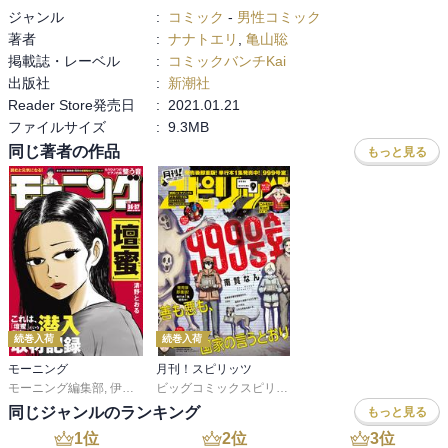
ジャンル
:
コミック
-
男性コミック
著者
:
ナナトエリ
,
亀山聡
掲載誌・レーベル
:
コミックバンチKai
出版社
:
新潮社
Reader Store発売日
:
2021.01.21
ファイルサイズ
:
9.3MB
同じ著者の作品
もっと見る
続巻入荷
続巻入荷
モーニング
月刊！スピリッツ
モーニング編集部
,
伊咲智太
,
オオイシヒロト
,
森高夕次
ビッグコミックスピリッツ編集部
,
足立金太郎
,
出端祐大
,
江
同じジャンルのランキング
もっと見る
1
位
2
位
3
位