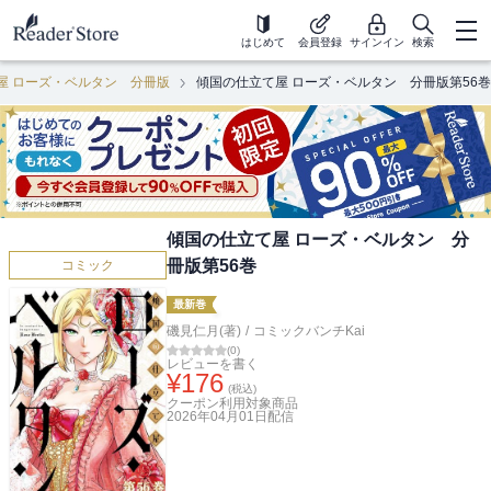
はじめて
会員登録
サインイン
検索
屋 ローズ・ベルタン 分冊版
傾国の仕立て屋 ローズ・ベルタン 分冊版第56巻
傾国の仕立て屋 ローズ・ベルタン 分
冊版第56巻
コミック
最新巻
磯見仁月(著)
/
コミックバンチKai
(
0
)
レビューを書く
¥
176
(税込)
クーポン利用対象商品
2026年04月01日
配信