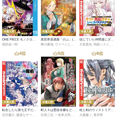
今週入荷
今週入荷
今週入荷
ONE PIECE モノクロ版 115
異世界居酒屋「のぶ」(22)
信じていた仲間達にダンジョン奥地で殺されかけたがギフト『無限ガチャ』でレベル９９９９の仲間達を手に入れて元パーティーメンバーと世界に復讐＆『ざまぁ！』します！（２３）
尾田栄一郎
蝉川夏哉
,
ヴァージニア二等兵
大前貴史
,
転
,
明鏡シスイ
,
ｔｅ
4
位
5
位
6
位
今週入荷
今週入荷
今週入荷
転生したら第七王子だったので、気ままに魔術を極めます（２４）
町人Ａは悪役令嬢をどうしても救いたい ～どぶと空と氷の姫君～１０【電子書店共通特典イラスト付】
杖と剣のウィストリア（１６）
石沢庸介
,
謙虚なサークル
,
メル。
目黒三吉
,
一色孝太郎
,
Parum
大森藤ノ
,
青井聖