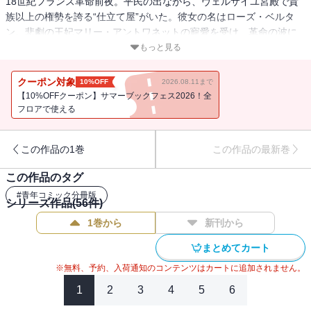
18世紀フランス革命前夜。平民の出ながら、ヴェルサイユ宮殿で貴
族以上の権勢を誇る“仕立て屋”がいた。彼女の名はローズ・ベルタ
ン。悲劇の王妃マリー・アントワネットの寵愛を受け、革命の波に
のまれていった、ファッションデザイナーの祖と称される人物の物
もっと見る
語。分冊版第56巻！
クーポン対象
10%OFF
2026.08.11まで
【10%OFFクーポン】サマーブックフェス2026！全
フロアで使える
この作品の1巻
この作品の最新巻
この作品のタグ
#
青年コミック分冊版
シリーズ作品(
56
件)
1巻から
新刊から
まとめてカート
※無料、予約、入荷通知のコンテンツはカートに追加されません。
1
2
3
4
5
6