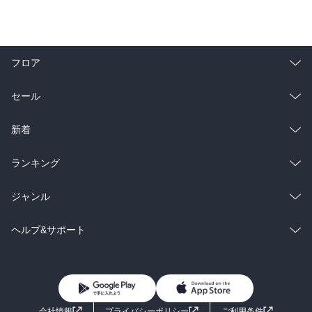
フロア
総合
コミック
セール
ラノベ
小説
総合
コミック
新着
雑誌・グラビア
ビジネス・実用
ラノベ
小説
総合
コミック
ランキング
BL・TL
雑誌・グラビア
ビジネス・実用
ラノベ
小説
総合
コミック
ジャンル
BL・TL
雑誌・グラビア
ビジネス・実用
ラノベ
小説
コミック
男性コミック
ヘルプ&サポート
BL・TL
雑誌・グラビア
ビジネス・実用
女性コミック
コミック誌
初めての方へ
ヘルプ
BL・TL
ライトノベル
男子向けラノベ
よくあるご質問
お問い合わせ
会社情報
プライバシーポリシー
ご利用条件