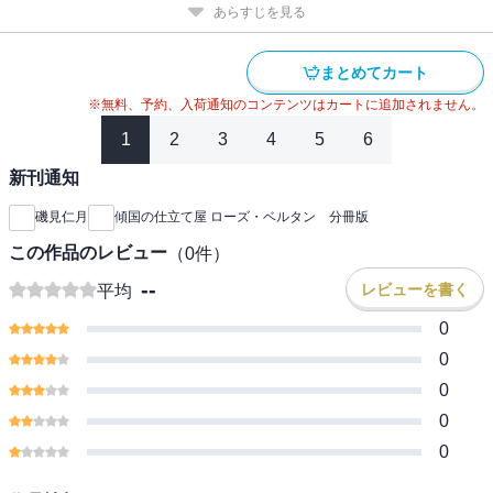
あらすじを見る
まとめてカート
※無料、予約、入荷通知のコンテンツはカートに追加されません。
1
2
3
4
5
6
新刊通知
磯見仁月
傾国の仕立て屋 ローズ・ベルタン 分冊版
この作品のレビュー
（
0
件）
--
レビューを書く
平均
0
0
0
0
0