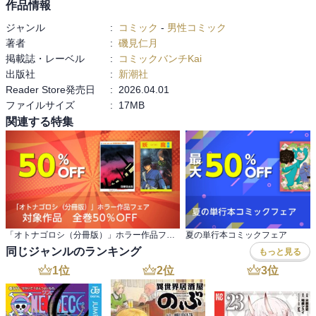
作品情報
ジャンル
:
コミック
-
男性コミック
著者
:
磯見仁月
掲載誌・レーベル
:
コミックバンチKai
出版社
:
新潮社
Reader Store発売日
:
2026.04.01
ファイルサイズ
:
17MB
関連する特集
「オトナゴロシ（分冊版）」ホラー作品フェア 対象作品 全巻50％OFF
夏の単行本コミックフェア
同じジャンルのランキング
もっと見る
1
位
2
位
3
位