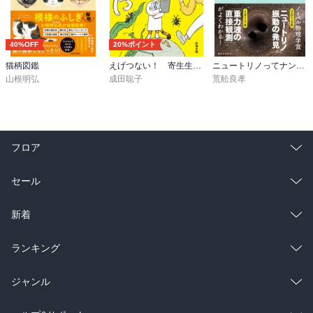
40%OFF
20%ポイント
猫柄図鑑
えげつない！ 寄生生物（新潮文庫）
ニュートリノってナンダ？-やさしく知る素粒子・ニュートリノ・重力波
山根明弘
成田聡子
荒舩良孝
フロア
総合
コミック
セール
ラノベ
小説
総合
コミック
新着
雑誌・グラビア
ビジネス・実用
ラノベ
小説
総合
コミック
ランキング
BL・TL
雑誌・グラビア
ビジネス・実用
ラノベ
小説
総合
コミック
ジャンル
BL・TL
雑誌・グラビア
ビジネス・実用
ラノベ
小説