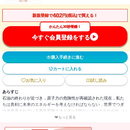
402
新規登録で
円(税込)で買える！
かんたん30秒登録！
今すぐ会員登録をする
購入手続きに進む
カートに入れる
お気に入り
試し読み
あらすじ
石油の終わりが近づき，原子力の危険性が再確認された現在，私た
ちは真剣に未来のエネルギーを考えなければならない．世界でつぎ
つぎ発表されている再生可能エネルギー100％シナリオをながめ，い
まの技術レベルと今後の展開予測をあわせて，どんな形が可能なの
もっと見る
かを検討する．さらに必要な省エネにも新しい技術が登場してい
る．