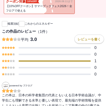
クーポン対象
10%OFF
2026.08.11まで
【10%OFFクーポン】サマーブックフェス2026！全
フロアで使える
新刊通知
槌屋治紀
これからのエネルギー
この作品のレビュー
（
1
件）
3.0
レビューを書く
平均
0
0
1
0
0
powered by ブクログ
この本は、日本の科学者集団の代表ともいえる日本学術会議が、中
学生にも理解できる水準と優しい表現で、最先端の学術情報を提供
しようという意図で出版している岩波ジュニア新書の中の1冊であ