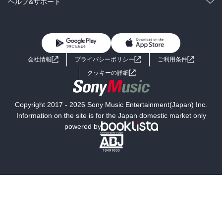
コミック
男性コミック
ヘルプ&サポート
BL・TL
雑誌・グラビア
ビジネス・実用
女性コミック
コミック誌
初めての方へ
ヘルプ
BL・TL
ライトノベル
男子向けラノベ
よくあるご質問
お問い合わせ
会社情報
プライバシーポリシー
ご利用条件
女子向けラノベ
小説
利用規約
クッキーの詳細
国内小説
海外小説
Copyright 2017 - 2026 Sony Music Entertainment(Japan) Inc.
ミステリー
SF
Information on the site is for the Japan domestic market only
powered by
歴史・時代小説
文学
雑誌
グラビア写真集
ボーイズラブ
ティーンズラブ
人文・思想・歴史
社会・政治・法律