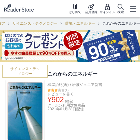
はじめて
会員登録
サインイン
検索
ロア
サイエンス・テクノロジー
環境・エネルギー
これからのエネルギー
サイエンス・テク
これからのエネルギー
ノロジー
槌屋治紀(著)
/
岩波ジュニア新書
(
1
)
レビューを書く
¥
902
(税込)
クーポン利用対象商品
2021年01月28日
配信