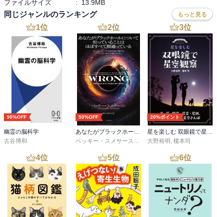
ファイルサイズ
:
13.9MB
同じジャンルのランキング
もっと見る
1
位
2
位
3
位
50%OFF
50%OFF
20%ポイント
幽霊の脳科学
あなたがブラックホールについて知っていることはほぼすべて間違っている
星を楽しむ 双眼鏡で星空観察
古谷博和
ベッキー・スメサースト
,
梶山 あゆみ
大野裕明
,
榎本司
4
位
5
位
6
位