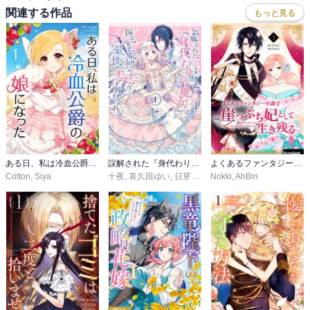
関連する作品
もっと見る
ある日、私は冷血公爵の娘になった
誤解された『身代わりの魔女』は、国王から最初の恋と最後の恋を捧げられる（コミック）
よくあるファンタジー小説で崖っぷち妃として生き残る
Cotton
,
Siya
十夜
,
喜久田ゆい
,
日芽野メノ
Nokki
,
AhBin