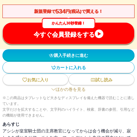
534
新規登録で
円(税込)で買える！
かんたん30秒登録！
今すぐ会員登録をする
購入手続きに進む
カートに入れる
お気に入り
試し読み
ほかの巻を見る
※この商品はタブレットなど大きなディスプレイを備えた機器で読むことに適し
ています。
文字だけを拡大することや、文字列のハイライト、検索、辞書の参照、引用など
の機能が使用できません。
あらすじ
アシシが皇室騎士団の主席教官になってからは会う機会が減り、寂