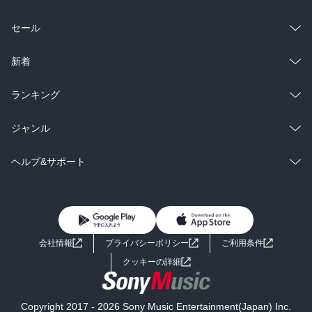
総合
コミック
セール
ラノベ
小説
総合
コミック
新着
雑誌・グラビア
ビジネス・実用
ラノベ
小説
総合
コミック
ランキング
BL・TL
雑誌・グラビア
ビジネス・実用
ラノベ
小説
総合
コミック
ジャンル
BL・TL
雑誌・グラビア
ビジネス・実用
ラノベ
小説
コミック
男性コミック
ヘルプ&サポート
BL・TL
雑誌・グラビア
ビジネス・実用
女性コミック
コミック誌
初めての方へ
ヘルプ
BL・TL
ライトノベル
男子向けラノベ
よくあるご質問
お問い合わせ
会社情報
プライバシーポリシー
ご利用条件
女子向けラノベ
小説
利用規約
クッキーの詳細
国内小説
海外小説
Copyright 2017 - 2026 Sony Music Entertainment(Japan) Inc.