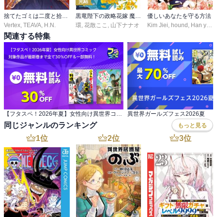
完結
捨てたゴミは二度と拾いません
黒竜陛下の政略花嫁 魔女ですが、助けた竜に嫁入りさせられそうです
優しいあなたを守る方法
Vertex
,
TEAVA
,
H.N.
環
,
花散ここ
,
山下ナナオ
Kim Jiei
,
hound
,
Han yujeong
関連する特集
【フタスペ！2026年夏】女性向け異世界コミック 対象作品が最新巻まで全て30％OFF＆一部無料！
異世界ガールズフェス2026夏
同じジャンルのランキング
もっと見る
1
位
2
位
3
位