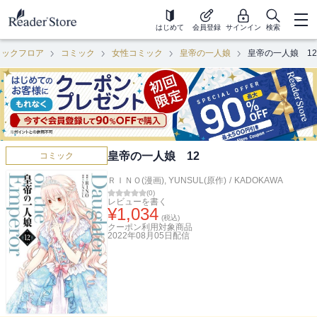
はじめて
会員登録
サインイン
検索
ミックフロア
コミック
女性コミック
皇帝の一人娘
皇帝の一人娘 12
皇帝の一人娘 12
コミック
ＲＩＮＯ(漫画)
,
YUNSUL(原作)
/
KADOKAWA
(
0
)
レビューを書く
¥
1,034
(税込)
クーポン利用対象商品
2022年08月05日
配信