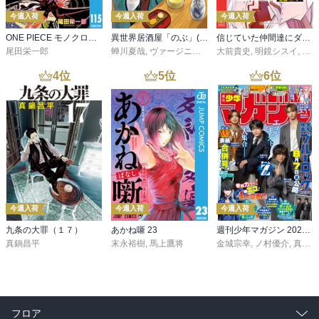
今週入荷
今週入荷
今週入荷
ONE PIECE モノクロ版 115
異世界居酒屋「のぶ」(22)
信じていた仲間達にダンジョン奥地で殺されかけたがギフト『無限ガチャ』でレベル９９９９の仲間達を手に入れて元パーティーメンバーと世界に復讐＆『ざまぁ！』します！（２３）
尾田栄一郎
蝉川夏哉
,
ヴァージニア二等兵
大前貴史
,
転
,
明鏡シスイ
,
ｔｅ
4
位
5
位
6
位
今週入荷
今週入荷
今週入荷
九条の大罪（１７）
あかね噺 23
週刊少年マガジン 2026年36・37号[2026年8月5日発売]
真鍋昌平
末永裕樹
,
馬上鷹将
金城宗幸
,
ノ村優介
,
真島ヒロ
フロア