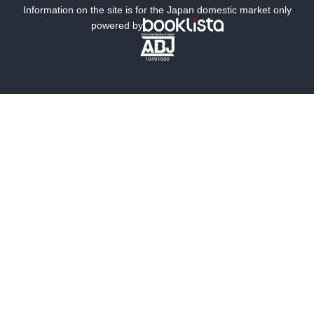
ミステリー
SF
Information on the site is for the Japan domestic market only
powered by
歴史・時代小説
文学
雑誌
グラビア写真集
ボーイズラブ
ティーンズラブ
人文・思想・歴史
社会・政治・法律
ビジネス・経済
サイエンス・テクノロジー
コンピュータ・情報
くらし・家庭
料理・酒
ファッション・美容・ダイエット
ホビー&カルチャー
スポーツ・アウトドア
地図・ガイド
エンターテイメント