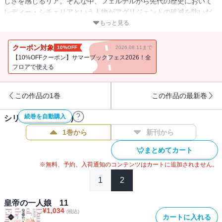
しさを感じるリア。そんな中、フェルデルから先代の歴史において
レディー・シチェリアという人物がアグリジェントの破滅を防いだ
と聞き、興味を持つ。しかし、その女性は実はアシシと関係のある
もっと見る
人物で・・・？一方で、リアと共に成長したヴァルとサンセも騎士
としての才能を開花させるなど一層美しく成長したリアを中心に、
クーポン対象
10%OFF
2026.08.11まで
目まぐるしい変化が盛りだくさんの第12巻!!
【10%OFFクーポン】サマーブックフェス2026！全
フロアで使える
この作品の1巻
この作品の最新巻
続巻を自動購入
シリーズ作品(
17
件)
1巻から
新刊から
まとめてカート
※無料、予約、入荷通知のコンテンツはカートに追加されません。
1
2
皇帝の一人娘 11
¥
1,034
(税込)
カートに入れる