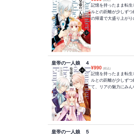
記憶を持ったまま転生
ルとの距離が少しずつ
の帰還で大盛り上がり
皇帝の一人娘 ４
¥
990
(税込)
記憶を持ったまま転生
ルとの距離が少しずつ
て、リアの魅力にみん
皇帝の一人娘 ５