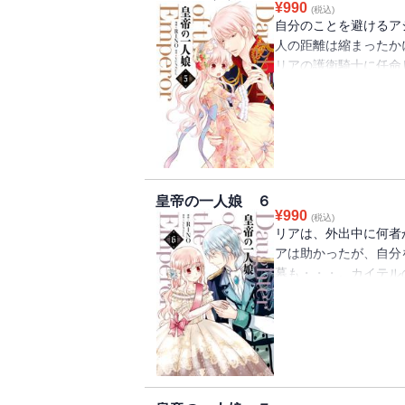
¥
990
(税込)
自分のことを避けるア
人の距離は縮まったか
リアの護衛騎士に任命
うだけど、なぜか騎士
いようにしているよう
ー、黒騎士・アシシと
皇帝の一人娘 ６
¥
990
(税込)
リアは、外出中に何者
アは助かったが、自分
幕も・・・。カイテル
堅くした。そんなアシ
アシシが夜も寝ずにリ
自分の部屋で添い寝を
それが新たな火種にな
ちが炸裂する第６巻！