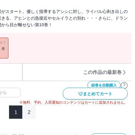
習がスタート。優しく指導するアシシに対し、ライバル心剥き出しの
起きる、アヒンとの急接近やセルイラとの別れ・・・さらに、ドラン
から目が離せない第10巻！
11まで
！全
この作品の最新巻
続巻を自動購入
から
まとめてカート
※無料、予約、入荷通知のコンテンツはカートに追加されません。
1
2