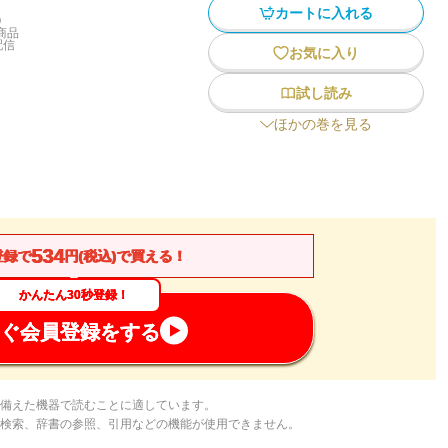
カートに入れる
)
商品
配信
お気に入り
試し読み
ほかの巻を見る
534
登録で
円(税込)で買える！
かんたん30秒登録！
ぐ会員登録をする
備えた機器で読むことに適しています。
検索、辞書の参照、引用などの機能が使用できません。