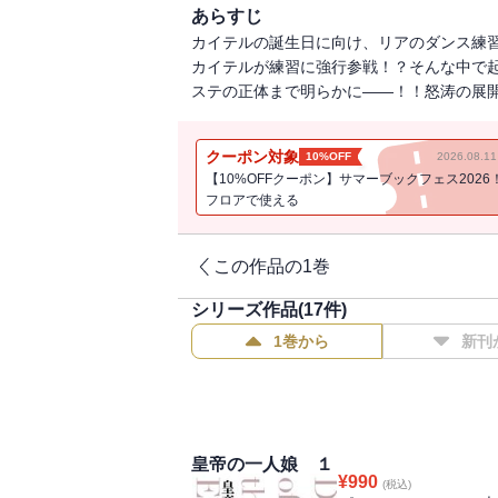
あらすじ
カイテルの誕生日に向け、リアのダンス練
カイテルが練習に強行参戦！？そんな中で
ステの正体まで明らかに――！！怒涛の展開
クーポン対象
10%OFF
2026.08.
【10%OFFクーポン】サマーブックフェス2026
フロアで使える
この作品の1巻
シリーズ作品(
17
件)
1巻から
新刊
皇帝の一人娘 １
¥
990
(税込)