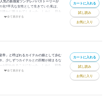
で大人気の新感覚ツンデレパパストーリーが
カートに入れる
ス化!!平凡な女性として生きていた私は、
の誰かに殺されてしまった。しかし、目を
試し読み
持ったまま第二の人生が始まっていた!?し
全て表示する
皇帝」と恐れられるアグリジェント帝国の
お気に入り
った。カイテルは冷酷な暴君のはずなの
アドネ」と名付けたまなざしは優しくて
パパストーリー、ここに開幕。
皇帝」と呼ばれるカイテルの娘として歩む
カートに入れる
ネ。少しずつカイテルとの距離が縮まるな
ーが行われることになった。しかし、戦争
試し読み
い目から、自分は祝福される立場なのか葛
全て表示する
心境に気づいたアリアドネは――!?新感覚
お気に入り
ーリー、娘をめぐる内紛勃発の第２巻！