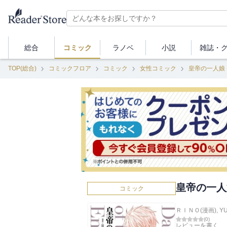
総合
コミック
ラノベ
小説
雑誌・
TOP(総合)
コミックフロア
コミック
女性コミック
皇帝の一人娘
皇帝の一人
コミック
ＲＩＮＯ(漫画)
,
Y
(
0
)
レビューを書く