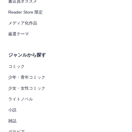
書店員オススメ
Reader Store 限定
メディア化作品
厳選テーマ
ジャンルから探す
コミック
少年・青年コミック
少女・女性コミック
ライトノベル
小説
雑誌
グラビア