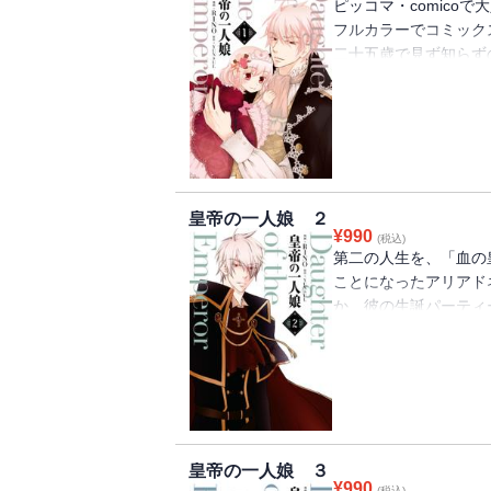
ピッコマ・comico
フルカラーでコミック
二十五歳で見ず知らず
覚ますと前世の記憶を
かも、転生先は「血の
皇帝・カイテルの娘だ
に、私のことを「アリ
――？新感覚ツンデレ
皇帝の一人娘 ２
¥
990
(税込)
第二の人生を、「血の
ことになったアリアド
か、彼の生誕パーティ
で数多の命を奪った負
藤するカイテル。その
ツンデレパパ更正スト
皇帝の一人娘 ３
¥
990
(税込)