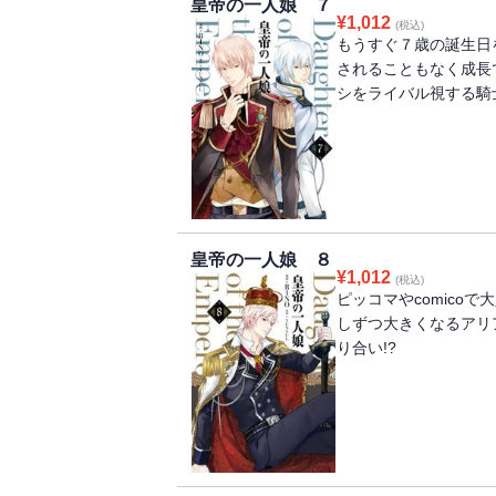
皇帝の一人娘 ７
¥
1,012
(税込)
もうすぐ７歳の誕生日
されることもなく成長
シをライバル視する騎
皇帝の一人娘 ８
¥
1,012
(税込)
ピッコマやcomico
しずつ大きくなるアリ
り合い!?