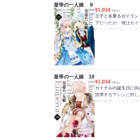
皇帝の一人娘 ９
¥
1,034
(税込)
王子と名乗るゼイラン
アだったが、彼はカイ
こうしてリアは、カイ
を探るあいだ母子には
ランドに遭遇してしま
の矛先は乳母・セルイ
パパに反抗し、大ゲン
皇帝の一人娘 10
¥
1,034
(税込)
カイテルの誕生日に向
指導するアシシに対し
強行参戦！？そんな中
の別れ・・・さらに、
涛の展開から目が離せ