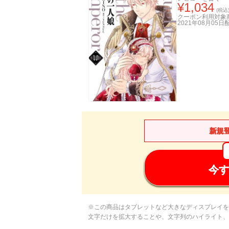
¥
1,034
(税込
クーポン利用対象
2021年08月05日
新規
今す
※この商品はタブレットなど大きなディスプレイを
文字だけを拡大することや、文字列のハイライト、