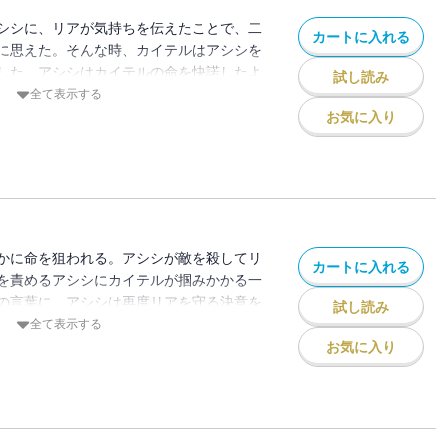
シシに、リアが気持ちを伝えたことで、二
カートに入れる
に思えた。そんな時、カイテルはアシシを
した。アシシはカイテルの命を快諾したよ
試し読み
に任命されたあとも、彼はリアに近づかな
全て表示する
で――？新感覚ツンデレパパ更正ストーリ
お気に入り
の距離にやきもきする第５巻！
かに命を狙われる。アシシが敵を殺してリ
カートに入れる
を責めるアシシにカイテルが掴みかかる一
の言葉に、アシシは再度リアを守る決意を
試し読み
シのことをもっと知ろうと決意したリア。
全て表示する
アの警護をしていることを知って、リアは
お気に入り
するよう、強引にお願いをする。しかし、
ることに――!? パパ・カイテルのやきも