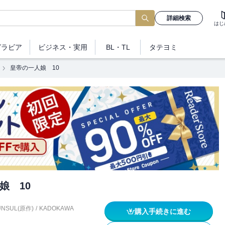
詳細検索
はじ
グラビア
ビジネス
・実用
BL・TL
タテヨミ
皇帝の一人娘 10
娘 10
UNSUL(原作)
/
KADOKAWA
購入手続きに進む