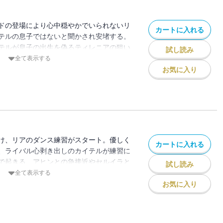
ドの登場により心中穏やかでいられないリ
カートに入れる
テルの息子ではないと聞かされ安堵する。
テルが息子の出生を偽るティレニアの狙い
試し読み
会わないと約束したのだが・・・偶然ゼイ
全て表示する
う！！それを見て激高したカイテルの怒り
お気に入り
ラにまで向けられて――！？リアが初めて
カが勃発の第９巻！
け、リアのダンス練習がスタート。優しく
カートに入れる
、ライバル心剥き出しのカイテルが練習に
で起きる、アヒンとの急接近やセルイラと
試し読み
ドランステの正体まで明らかに――！！怒
全て表示する
ない第10巻！
お気に入り