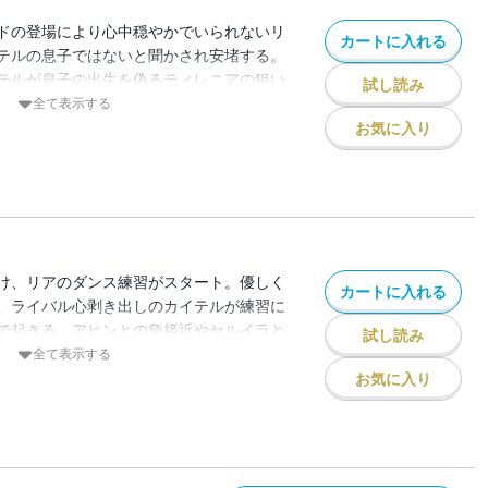
ドの登場により心中穏やかでいられないリ
カートに入れる
テルの息子ではないと聞かされ安堵する。
テルが息子の出生を偽るティレニアの狙い
試し読み
会わないと約束したのだが・・・偶然ゼイ
全て表示する
う！！それを見て激高したカイテルの怒り
お気に入り
ラにまで向けられて――！？リアが初めて
カが勃発の第９巻！
け、リアのダンス練習がスタート。優しく
カートに入れる
、ライバル心剥き出しのカイテルが練習に
で起きる、アヒンとの急接近やセルイラと
試し読み
ドランステの正体まで明らかに――！！怒
全て表示する
ない第10巻！
お気に入り