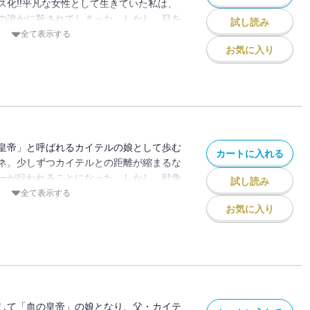
ス化!!平凡な女性として生きていた私は、
の誰かに殺されてしまった。しかし、目を
試し読み
持ったまま第二の人生が始まっていた!?し
全て表示する
皇帝」と恐れられるアグリジェント帝国の
お気に入り
った。カイテルは冷酷な暴君のはずなの
アドネ」と名付けたまなざしは優しくて
パパストーリー、ここに開幕。
皇帝」と呼ばれるカイテルの娘として歩む
カートに入れる
ネ。少しずつカイテルとの距離が縮まるな
ーが行われることになった。しかし、戦争
試し読み
い目から、自分は祝福される立場なのか葛
全て表示する
心境に気づいたアリアドネは――!?新感覚
お気に入り
ーリー、娘をめぐる内紛勃発の第２巻！
して「血の皇帝」の娘となり、父・カイテ