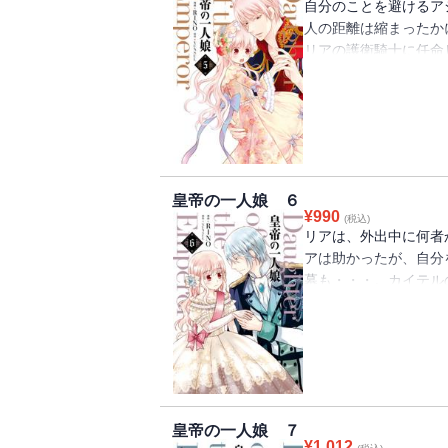
自分のことを避けるア
人の距離は縮まったか
リアの護衛騎士に任命
うだけど、なぜか騎士
いようにしているよう
ー、黒騎士・アシシと
皇帝の一人娘 ６
¥
990
(税込)
リアは、外出中に何者
アは助かったが、自分
幕も・・・。カイテル
堅くした。そんなアシ
アシシが夜も寝ずにリ
自分の部屋で添い寝を
それが新たな火種にな
ちが炸裂する第６巻！
皇帝の一人娘 ７
¥
1,012