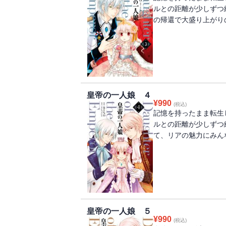
ルとの距離が少しずつ
の帰還で大盛り上がり
皇帝の一人娘 ４
¥
990
(税込)
記憶を持ったまま転生
ルとの距離が少しずつ
て、リアの魅力にみん
皇帝の一人娘 ５
¥
990
(税込)