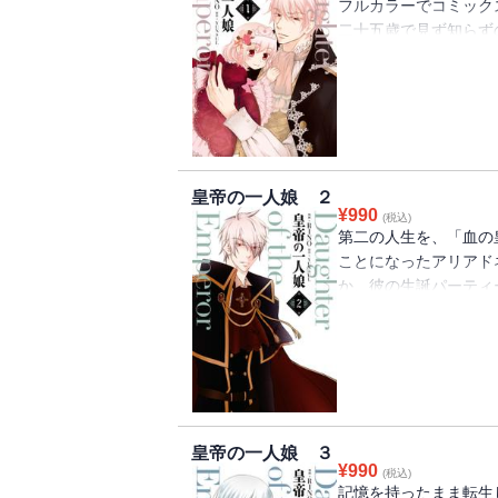
フルカラーでコミック
二十五歳で見ず知らず
覚ますと前世の記憶を
かも、転生先は「血の
皇帝・カイテルの娘だ
に、私のことを「アリ
――？新感覚ツンデレ
皇帝の一人娘 ２
¥
990
(税込)
第二の人生を、「血の
ことになったアリアド
か、彼の生誕パーティ
で数多の命を奪った負
藤するカイテル。その
ツンデレパパ更正スト
皇帝の一人娘 ３
¥
990
(税込)
記憶を持ったまま転生