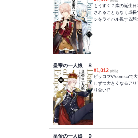
(税込)
もうすぐ７歳の誕生日
されることもなく成長
シをライバル視する騎
皇帝の一人娘 ８
¥
1,012
(税込)
ピッコマやcomico
しずつ大きくなるアリ
り合い!?
皇帝の一人娘 ９