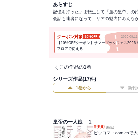
あらすじ
記憶を持ったまま転生して「血の皇帝」の
会話も達者になって、リアの魅力にみんな
クーポン対象
10%OFF
2026.08.
【10%OFFクーポン】サマーブックフェス2026
フロアで使える
この作品の1巻
シリーズ作品(
17
件)
1巻から
新刊
皇帝の一人娘 １
¥
990
(税込)
ピッコマ・comico