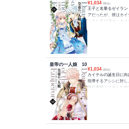
¥
1,034
(税込)
王子と名乗るゼイラン
アだったが、彼はカイ
こうしてリアは、カイ
を探るあいだ母子には
ランドに遭遇してしま
の矛先は乳母・セルイ
パパに反抗し、大ゲン
皇帝の一人娘 10
¥
1,034
(税込)
カイテルの誕生日に向
指導するアシシに対し
強行参戦！？そんな中
の別れ・・・さらに、
涛の展開から目が離せ