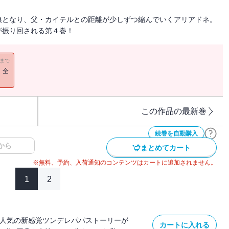
娘となり、父・カイテルとの距離が少しずつ縮んでいくアリアドネ。
が振り回される第４巻！
11まで
！全
この作品の最新巻
続巻を自動購入
から
まとめてカート
※無料、予約、入荷通知のコンテンツはカートに追加されません。
1
2
で大人気の新感覚ツンデレパパストーリーが
カートに入れる