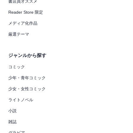
書店員オススメ
Reader Store 限定
メディア化作品
厳選テーマ
ジャンルから探す
コミック
少年・青年コミック
少女・女性コミック
ライトノベル
小説
雑誌
グラビア