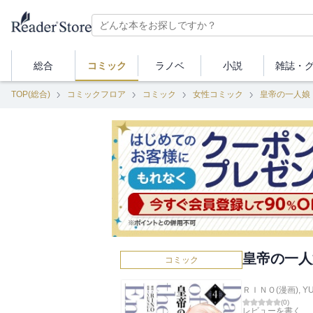
総合
コミック
ラノベ
小説
雑誌・
TOP(総合)
コミックフロア
コミック
女性コミック
皇帝の一人娘
皇帝の一人
コミック
ＲＩＮＯ(漫画)
,
Y
(
0
)
レビューを書く