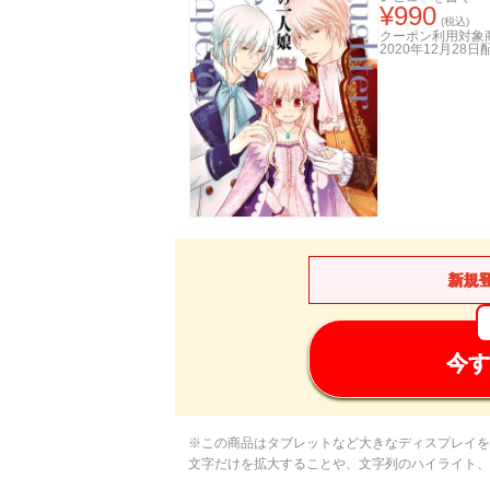
¥
990
(税込)
クーポン利用対象
2020年12月28日
新規
今す
※この商品はタブレットなど大きなディスプレイを
文字だけを拡大することや、文字列のハイライト、