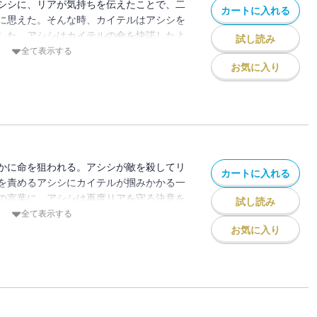
シシに、リアが気持ちを伝えたことで、二
カートに入れる
に思えた。そんな時、カイテルはアシシを
した。アシシはカイテルの命を快諾したよ
試し読み
に任命されたあとも、彼はリアに近づかな
全て表示する
で――？新感覚ツンデレパパ更正ストーリ
お気に入り
の距離にやきもきする第５巻！
かに命を狙われる。アシシが敵を殺してリ
カートに入れる
を責めるアシシにカイテルが掴みかかる一
の言葉に、アシシは再度リアを守る決意を
試し読み
シのことをもっと知ろうと決意したリア。
全て表示する
アの警護をしていることを知って、リアは
お気に入り
するよう、強引にお願いをする。しかし、
ることに――!? パパ・カイテルのやきも