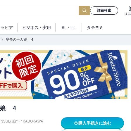
詳細検索
はじ
グラビア
ビジネス
・実用
BL・TL
タテヨミ
皇帝の一人娘 ４
娘 ４
UNSUL(原作)
/
KADOKAWA
購入手続きに進む