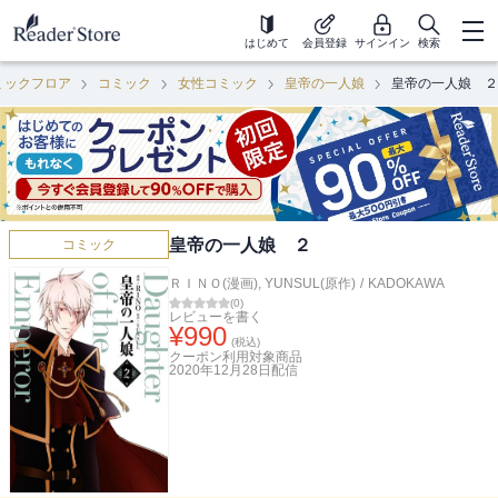
はじめて
会員登録
サインイン
検索
ミックフロア
コミック
女性コミック
皇帝の一人娘
皇帝の一人娘 ２
皇帝の一人娘 ２
コミック
ＲＩＮＯ(漫画)
,
YUNSUL(原作)
/
KADOKAWA
(
0
)
レビューを書く
¥
990
(税込)
クーポン利用対象商品
2020年12月28日
配信