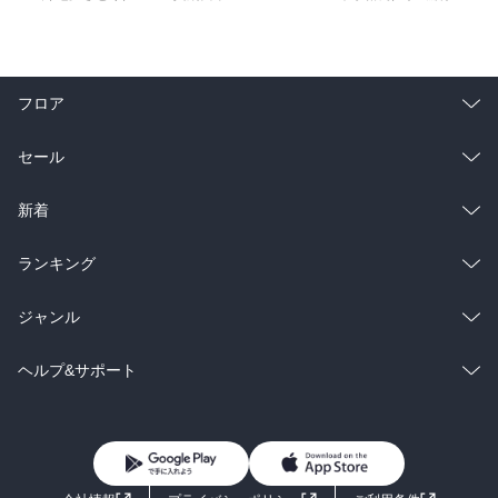
フロア
総合
コミック
セール
ラノベ
小説
総合
コミック
新着
雑誌・グラビア
ビジネス・実用
ラノベ
小説
総合
コミック
ランキング
BL・TL
雑誌・グラビア
ビジネス・実用
ラノベ
小説
総合
コミック
ジャンル
BL・TL
雑誌・グラビア
ビジネス・実用
ラノベ
小説
コミック
男性コミック
ヘルプ&サポート
BL・TL
雑誌・グラビア
ビジネス・実用
女性コミック
コミック誌
初めての方へ
ヘルプ
BL・TL
ライトノベル
男子向けラノベ
よくあるご質問
お問い合わせ