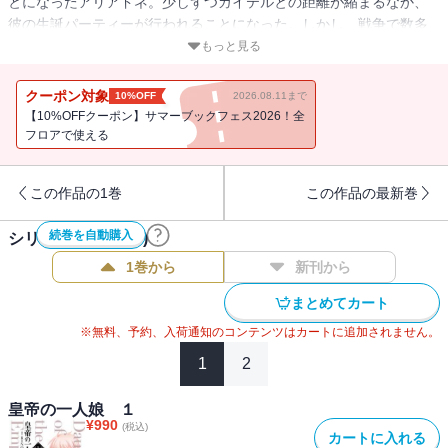
とになったアリアドネ。少しずつカイテルとの距離が縮まるなか、
彼の生誕パーティーが行われることになった。しかし、戦争で数多
の命を奪った負い目から、自分は祝福される立場なのか葛藤するカ
もっと見る
イテル。その心境に気づいたアリアドネは――!?新感覚ツンデレパパ
更正ストーリー、娘をめぐる内紛勃発の第２巻！
クーポン対象
10%OFF
2026.08.11まで
【10%OFFクーポン】サマーブックフェス2026！全
フロアで使える
この作品の1巻
この作品の最新巻
続巻を自動購入
シリーズ作品(
17
件)
1巻から
新刊から
まとめてカート
※無料、予約、入荷通知のコンテンツはカートに追加されません。
1
2
皇帝の一人娘 １
¥
990
(税込)
カートに入れる