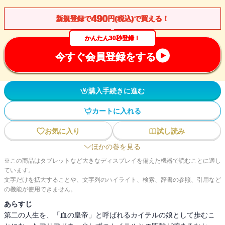
490
新規登録で
円(税込)で買える！
かんたん30秒登録！
今すぐ会員登録をする
購入手続きに進む
カートに入れる
お気に入り
試し読み
ほかの巻を見る
※この商品はタブレットなど大きなディスプレイを備えた機器で読むことに適し
ています。
文字だけを拡大することや、文字列のハイライト、検索、辞書の参照、引用など
の機能が使用できません。
あらすじ
第二の人生を、「血の皇帝」と呼ばれるカイテルの娘として歩むこ