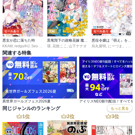
セールあり
完結
セールあり
悪女が恋に落ちた時
黒竜陛下の政略花嫁 魔女ですが、助けた竜に嫁入りさせられそうです
悪役令嬢は『萌え』を浴びるほど摂取したい！
KKAM
,
redgu/HJ
,
Seo Gwijo
環
,
花散ここ
,
山下ナナオ
烏丸紫明
,
にーづま。
,
林マ
関連する特集
異世界ガールズフェス2026夏
同じジャンルのランキング
もっと見る
1
位
2
位
3
位