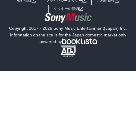
会社情報
プライバシーポリシー
ご利用条件
女子向けラノベ
小説
利用規約
クッキーの詳細
国内小説
海外小説
Copyright 2017 - 2026 Sony Music Entertainment(Japan) Inc.
ミステリー
SF
Information on the site is for the Japan domestic market only
powered by
歴史・時代小説
文学
雑誌
グラビア写真集
ボーイズラブ
ティーンズラブ
人文・思想・歴史
社会・政治・法律
ビジネス・経済
サイエンス・テクノロジー
コンピュータ・情報
くらし・家庭
料理・酒
ファッション・美容・ダイエット