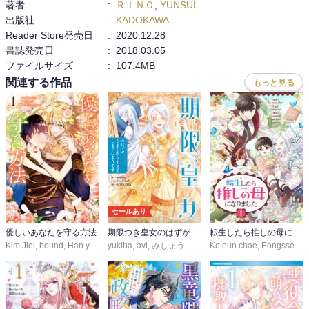
著者
:
ＲＩＮＯ
,
YUNSUL
出版社
:
KADOKAWA
Reader Store発売日
:
2020.12.28
書誌発売日
:
2018.03.05
ファイルサイズ
:
107.4MB
関連する作品
もっと見る
セールあり
優しいあなたを守る方法
期限つき皇女のはずが、うまくやりすぎてしまったようです
転生したら推しの母になりました
Kim Jiei
,
hound
,
Han yujeong
yukiha
,
avi
,
みしょう
,
SORAJIMA
Ko eun chae
,
Eongsseu
,
G