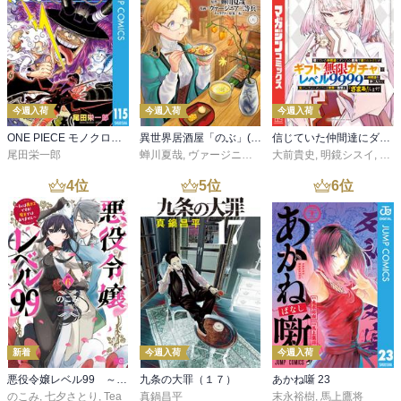
今週入荷
今週入荷
今週入荷
ONE PIECE モノクロ版 115
異世界居酒屋「のぶ」(22)
信じていた仲間達にダンジョン奥地で殺されかけたがギフト『無限ガチャ』でレベル９９９９の仲間達を手に入れて元パーティーメンバーと世界に復讐＆『ざまぁ！』します！（２３）
尾田栄一郎
蝉川夏哉
,
ヴァージニア二等兵
大前貴史
,
転
,
明鏡シスイ
,
ｔｅ
4
位
5
位
6
位
新着
今週入荷
今週入荷
悪役令嬢レベル99 ～私は裏ボスですが魔王ではありません～ その６
九条の大罪（１７）
あかね噺 23
のこみ
,
七夕さとり
,
Tea
真鍋昌平
末永裕樹
,
馬上鷹将