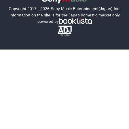
国内小説
海外小説
Copyright 2017 - 2026 Sony Music Entertainment(Japan) Inc.
ミステリー
SF
Information on the site is for the Japan domestic market only
powered by
歴史・時代小説
文学
雑誌
グラビア写真集
ボーイズラブ
ティーンズラブ
人文・思想・歴史
社会・政治・法律
ビジネス・経済
サイエンス・テクノロジー
コンピュータ・情報
くらし・家庭
料理・酒
ファッション・美容・ダイエット
ホビー&カルチャー
スポーツ・アウトドア