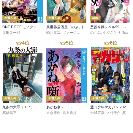
今週入荷
今週入荷
新着
ONE PIECE モノクロ版 115
異世界居酒屋「のぶ」(22)
悪役令嬢レベル99 ～私は裏ボスですが魔王ではありません～ その６
尾田栄一郎
蝉川夏哉
,
ヴァージニア二等兵
のこみ
,
転
,
七夕さとり
,
Tea
4
位
5
位
6
位
今週入荷
今週入荷
今週入荷
九条の大罪（１７）
あかね噺 23
週刊少年マガジン 2026年36・37号[2026年8月5日発売]
真鍋昌平
末永裕樹
,
馬上鷹将
金城宗幸
,
ノ村優介
,
真島ヒロ