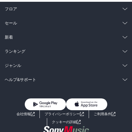
フロア
総合
コミック
セール
ラノベ
小説
総合
コミック
新着
雑誌・グラビア
ビジネス・実用
ラノベ
小説
総合
コミック
ランキング
BL・TL
雑誌・グラビア
ビジネス・実用
ラノベ
小説
総合
コミック
ジャンル
BL・TL
雑誌・グラビア
ビジネス・実用
ラノベ
小説
コミック
男性コミック
ヘルプ&サポート
BL・TL
雑誌・グラビア
ビジネス・実用
女性コミック
コミック誌
初めての方へ
ヘルプ
BL・TL
ライトノベル
男子向けラノベ
よくあるご質問
お問い合わせ
会社情報
プライバシーポリシー
ご利用条件
女子向けラノベ
小説
利用規約
クッキーの詳細