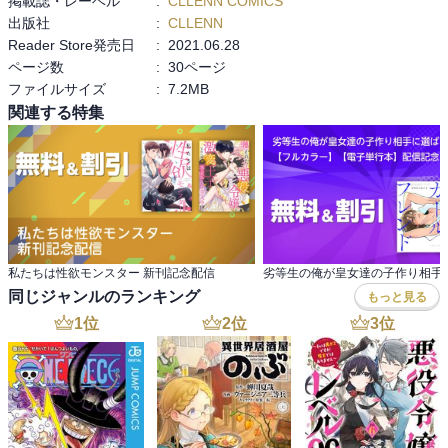
掲載誌・レーベル
:
CLLENN COMICS
出版社
:
CLLENN
Reader Store発売日
:
2021.06.28
ページ数
:
30ページ
ファイルサイズ
:
7.2MB
関連する特集
私たちは性欲モンスター 新刊記念配信
同じジャンルのランキング
もっと見る
1
位
2
位
3
位