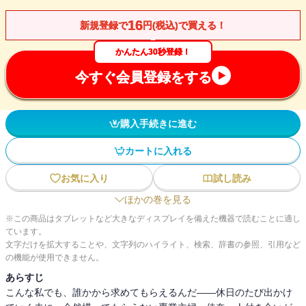
16
新規登録で
円(税込)で買える！
かんたん30秒登録！
今すぐ会員登録をする
購入手続きに進む
カートに入れる
お気に入り
試し読み
ほかの巻を見る
※この商品はタブレットなど大きなディスプレイを備えた機器で読むことに適し
ています。
文字だけを拡大することや、文字列のハイライト、検索、辞書の参照、引用など
の機能が使用できません。
あらすじ
こんな私でも、誰かから求めてもらえるんだ――休日のたび出かけ