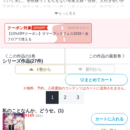
ていく夫に、全然構ってもらえない専業主婦・佳奈。人付き合いが
不得意で、地元と違って近くに親しい友人もおらず、毎日寂しくて
たまらない。誰でもいいから話し相手が欲しい・・・そんな気持ち
もっと見る
から、友達作りのためマッチングアプリを使ってみることに。こう
いうアプリって怖いイメージがあったけど、メッセージのやりとり
クーポン対象
10%OFF
2026.08.11まで
だけなら、と勇気を出して返信した相手は、イケメン大学生・みさ
【10%OFFクーポン】サマーブックフェス2026！全
き。気さくで話しやすい彼は佳奈の欲しい言葉をくれ、寂しさを埋
フロアで使える
めてくれた。本音で話せる友達ができたと喜んでいた折、夫との久
しぶりの休日デートで日々が充実し始めたと思ったが・・・。
この作品の1巻
この作品の最新巻
シリーズ作品(
27
件)
1巻から
新刊から
まとめてカート
※無料、予約、入荷通知のコンテンツはカートに追加されません。
1
2
3
私のことなんか、どうせ。(1)
¥
165
(税込)
カートに入れる