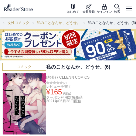
はじめて
会員登録
サインイン
検索
ク
女性コミック
私のことなんか、どうせ。
私のことなんか、どうせ。(6)
私のことなんか、どうせ。(6)
コミック
縛(著)
/
CLLENN COMICS
(
0
)
レビューを書く
¥
165
(税込)
クーポン利用対象商品
2021年06月28日
配信