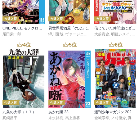
今週入荷
今週入荷
今週入荷
ONE PIECE モノクロ版 115
異世界居酒屋「のぶ」(22)
信じていた仲間達にダンジョン奥地で殺されかけたがギフト『無限ガチャ』でレベル９９９９の仲間達を手に入れて元パーティーメンバーと世界に復讐＆『ざまぁ！』します！（２３）
尾田栄一郎
蝉川夏哉
,
ヴァージニア二等兵
大前貴史
,
転
,
明鏡シスイ
,
ｔｅ
4
位
5
位
6
位
今週入荷
今週入荷
今週入荷
九条の大罪（１７）
あかね噺 23
週刊少年マガジン 2026年36・37号[2026年8月5日発売]
真鍋昌平
末永裕樹
,
馬上鷹将
金城宗幸
,
ノ村優介
,
真島ヒロ