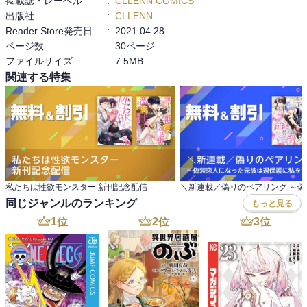
掲載誌・レーベル
:
CLLENN COMICS
出版社
:
CLLENN
Reader Store発売日
:
2021.04.28
ページ数
:
30ページ
ファイルサイズ
:
7.5MB
関連する特集
私たちは性欲モンスター 新刊記念配信
同じジャンルのランキング
もっと見る
1
位
2
位
3
位