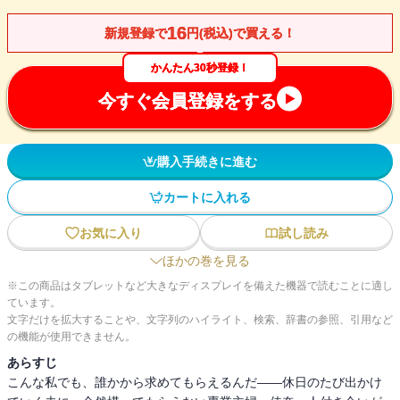
16
新規登録で
円(税込)で買える！
かんたん30秒登録！
今すぐ会員登録をする
購入手続きに進む
カートに入れる
お気に入り
試し読み
ほかの巻を見る
※この商品はタブレットなど大きなディスプレイを備えた機器で読むことに適し
ています。
文字だけを拡大することや、文字列のハイライト、検索、辞書の参照、引用など
の機能が使用できません。
あらすじ
こんな私でも、誰かから求めてもらえるんだ――休日のたび出かけ