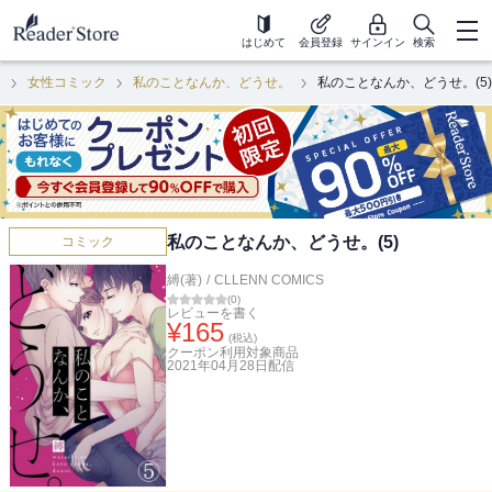
はじめて
会員登録
サインイン
検索
ク
女性コミック
私のことなんか、どうせ。
私のことなんか、どうせ。(5)
私のことなんか、どうせ。(5)
コミック
縛(著)
/
CLLENN COMICS
(
0
)
レビューを書く
¥
165
(税込)
クーポン利用対象商品
2021年04月28日
配信