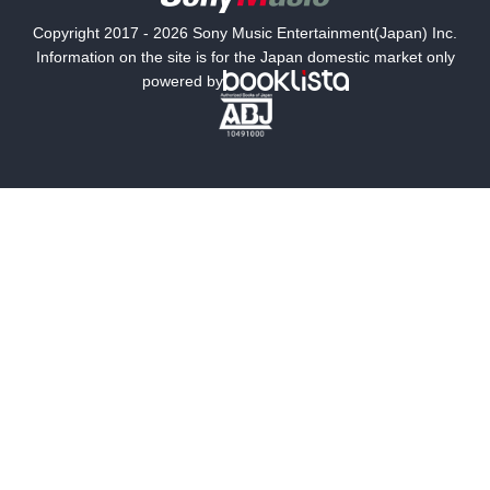
国内小説
海外小説
Copyright 2017 - 2026 Sony Music Entertainment(Japan) Inc.
ミステリー
SF
Information on the site is for the Japan domestic market only
powered by
歴史・時代小説
文学
雑誌
グラビア写真集
ボーイズラブ
ティーンズラブ
人文・思想・歴史
社会・政治・法律
ビジネス・経済
サイエンス・テクノロジー
コンピュータ・情報
くらし・家庭
料理・酒
ファッション・美容・ダイエット
ホビー&カルチャー
スポーツ・アウトドア