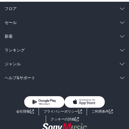
フロア
総合
コミック
セール
ラノベ
小説
総合
コミック
新着
雑誌・グラビア
ビジネス・実用
ラノベ
小説
総合
コミック
ランキング
BL・TL
雑誌・グラビア
ビジネス・実用
ラノベ
小説
総合
コミック
ジャンル
BL・TL
雑誌・グラビア
ビジネス・実用
ラノベ
小説
コミック
男性コミック
ヘルプ&サポート
BL・TL
雑誌・グラビア
ビジネス・実用
女性コミック
コミック誌
初めての方へ
ヘルプ
BL・TL
ライトノベル
男子向けラノベ
よくあるご質問
お問い合わせ
会社情報
プライバシーポリシー
ご利用条件
女子向けラノベ
小説
利用規約
クッキーの詳細