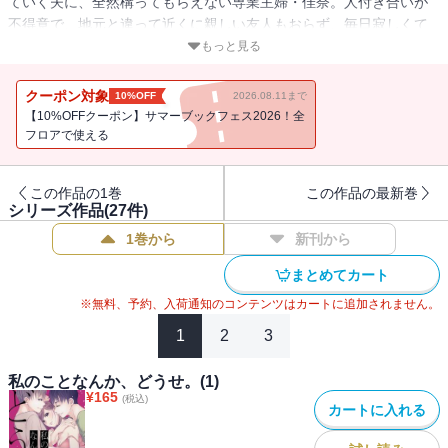
ていく夫に、全然構ってもらえない専業主婦・佳奈。人付き合いが
不得意で、地元と違って近くに親しい友人もおらず、毎日寂しくて
たまらない。誰でもいいから話し相手が欲しい・・・そんな気持ち
もっと見る
から、友達作りのためマッチングアプリを使ってみることに。こう
いうアプリって怖いイメージがあったけど、メッセージのやりとり
クーポン対象
10%OFF
2026.08.11まで
だけなら、と勇気を出して返信した相手は、イケメン大学生・みさ
【10%OFFクーポン】サマーブックフェス2026！全
き。気さくで話しやすい彼は佳奈の欲しい言葉をくれ、寂しさを埋
フロアで使える
めてくれた。本音で話せる友達ができたと喜んでいた折、夫との久
しぶりの休日デートで日々が充実し始めたと思ったが・・・。
この作品の1巻
この作品の最新巻
シリーズ作品(
27
件)
1巻から
新刊から
まとめてカート
※無料、予約、入荷通知のコンテンツはカートに追加されません。
1
2
3
私のことなんか、どうせ。(1)
¥
165
(税込)
カートに入れる