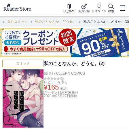
はじめて
会員登録
サインイン
検索
ク
女性コミック
私のことなんか、どうせ。
私のことなんか、どうせ。(2)
私のことなんか、どうせ。(2)
コミック
縛(著)
/
CLLENN COMICS
(
0
)
レビューを書く
¥
165
(税込)
クーポン利用対象商品
2021年02月27日
配信