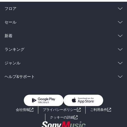
フロア
総合
コミック
セール
ラノベ
小説
総合
コミック
新着
雑誌・グラビア
ビジネス・実用
ラノベ
小説
総合
コミック
ランキング
BL・TL
雑誌・グラビア
ビジネス・実用
ラノベ
小説
総合
コミック
ジャンル
BL・TL
雑誌・グラビア
ビジネス・実用
ラノベ
小説
コミック
男性コミック
ヘルプ&サポート
BL・TL
雑誌・グラビア
ビジネス・実用
女性コミック
コミック誌
初めての方へ
ヘルプ
BL・TL
ライトノベル
男子向けラノベ
よくあるご質問
お問い合わせ
会社情報
プライバシーポリシー
ご利用条件
女子向けラノベ
小説
利用規約
クッキーの詳細