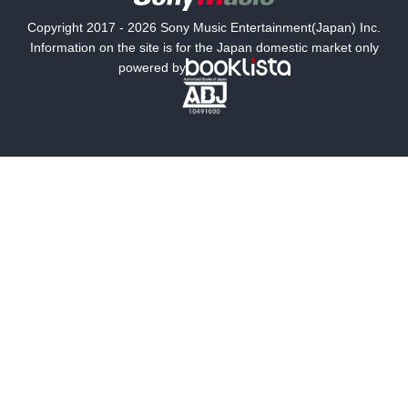
国内小説
海外小説
Copyright 2017 - 2026 Sony Music Entertainment(Japan) Inc.
ミステリー
SF
Information on the site is for the Japan domestic market only
powered by
歴史・時代小説
文学
雑誌
グラビア写真集
ボーイズラブ
ティーンズラブ
人文・思想・歴史
社会・政治・法律
ビジネス・経済
サイエンス・テクノロジー
コンピュータ・情報
くらし・家庭
料理・酒
ファッション・美容・ダイエット
ホビー&カルチャー
スポーツ・アウトドア