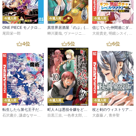
今週入荷
今週入荷
今週入荷
ONE PIECE モノクロ版 115
異世界居酒屋「のぶ」(22)
信じていた仲間達にダンジョン奥地で殺されかけたがギフト『無限ガチャ』でレベル９９９９の仲間達を手に入れて元パーティーメンバーと世界に復讐＆『ざまぁ！』します！（２３）
尾田栄一郎
蝉川夏哉
,
ヴァージニア二等兵
大前貴史
,
転
,
明鏡シスイ
,
ｔｅ
4
位
5
位
6
位
今週入荷
今週入荷
今週入荷
転生したら第七王子だったので、気ままに魔術を極めます（２４）
町人Ａは悪役令嬢をどうしても救いたい ～どぶと空と氷の姫君～１０【電子書店共通特典イラスト付】
杖と剣のウィストリア（１６）
石沢庸介
,
謙虚なサークル
,
メル。
目黒三吉
,
一色孝太郎
,
Parum
大森藤ノ
,
青井聖