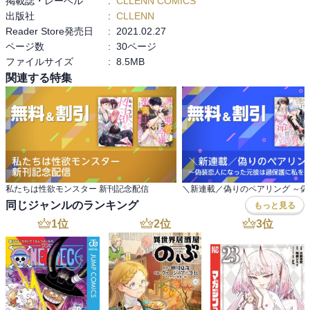
掲載誌・レーベル
:
CLLENN COMICS
出版社
:
CLLENN
Reader Store発売日
:
2021.02.27
ページ数
:
30ページ
ファイルサイズ
:
8.5MB
関連する特集
私たちは性欲モンスター 新刊記念配信
同じジャンルのランキング
もっと見る
1
位
2
位
3
位