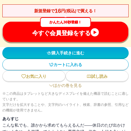
16
新規登録で
円(税込)で買える！
かんたん30秒登録！
今すぐ会員登録をする
購入手続きに進む
カートに入れる
お気に入り
試し読み
ほかの巻を見る
※この商品はタブレットなど大きなディスプレイを備えた機器で読むことに適し
ています。
文字だけを拡大することや、文字列のハイライト、検索、辞書の参照、引用など
の機能が使用できません。
あらすじ
こんな私でも、誰かから求めてもらえるんだ――休日のたび出かけ