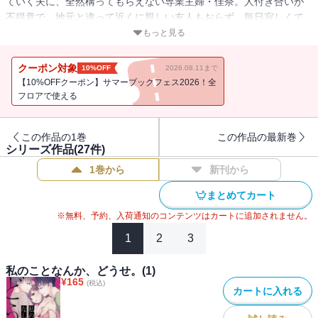
ていく夫に、全然構ってもらえない専業主婦・佳奈。人付き合いが
不得意で、地元と違って近くに親しい友人もおらず、毎日寂しくて
たまらない。誰でもいいから話し相手が欲しい・・・そんな気持ち
もっと見る
から、友達作りのためマッチングアプリを使ってみることに。こう
いうアプリって怖いイメージがあったけど、メッセージのやりとり
クーポン対象
10%OFF
2026.08.11まで
だけなら、と勇気を出して返信した相手は、イケメン大学生・みさ
【10%OFFクーポン】サマーブックフェス2026！全
き。気さくで話しやすい彼は佳奈の欲しい言葉をくれ、寂しさを埋
フロアで使える
めてくれた。本音で話せる友達ができたと喜んでいた折、夫との久
しぶりの休日デートで日々が充実し始めたと思ったが・・・。
この作品の1巻
この作品の最新巻
シリーズ作品(
27
件)
1巻から
新刊から
まとめてカート
※無料、予約、入荷通知のコンテンツはカートに追加されません。
1
2
3
私のことなんか、どうせ。(1)
¥
165
(税込)
カートに入れる