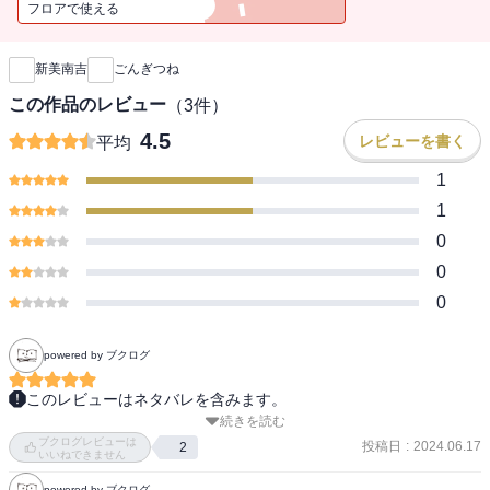
フロアで使える
新刊通知
新美南吉
ごんぎつね
この作品のレビュー
（
3
件）
4.5
レビューを書く
平均
1
1
0
0
0
powered by ブクログ
このレビューはネタバレを含みます。
続きを読む
こうやって何作かまとめて読ませていただくうちの一作としての
ブクログレビューは
「ごんぎつね」と、教科書で何度も読み込み劇的に演出される「ご
投稿日
:
2024.06.17
2
いいねできません
んぎつね」と、不思議に印象が違うのが、また読書の楽しみの１つ
powered by ブクログ