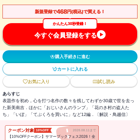
468
新規登録で
円(税込)で買える！
かんたん30秒登録！
今すぐ会員登録をする
購入手続きに進む
カートに入れる
お気に入り
試し読み
あらすじ
表題作を初め，心を打つ名作の数々を残してわずか30歳で世を去っ
た新美南吉．ほかに「おじいさんのランプ」「花のき村の盗人た
ち」「いぼ」「てぶくろを買いに」など12編．〔解説・鳥越信〕
クーポン対象
10%OFF
2026.08.11まで
【10%OFFクーポン】サマーブックフェス2026！全