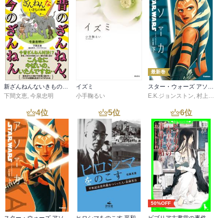
最新巻
新ざんねんないきもの事典 昔のざんねん、今のざんねん
イズミ
スター・ウォーズ アソーカ 下
下間文恵
,
今泉忠明
小手鞠るい
E.K.ジョンストン
,
村上清幸
4
位
5
位
6
位
50%OFF
スター・ウォーズ アソーカ 上
ヒロシマをのこす 平和記念資料館をつくった人・長岡省吾
ビブリア古書堂の事件手帖（３） ～栞子さんと消えない絆～