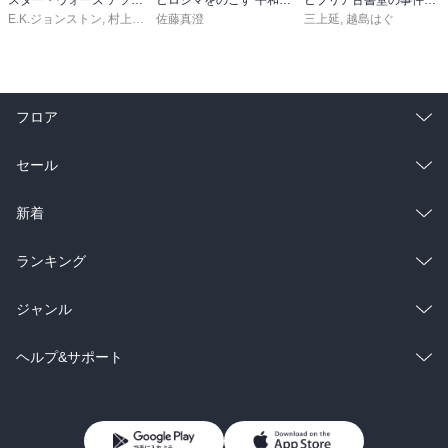
E.K.ジョンストン
,
村上清幸
佐藤真澄
三上延
,
越島はぐ
フロア
総合
コミック
セール
ラノベ
小説
総合
コミック
新着
雑誌・グラビア
ビジネス・実用
ラノベ
小説
総合
コミック
ランキング
BL・TL
雑誌・グラビア
ビジネス・実用
ラノベ
小説
総合
コミック
ジャンル
BL・TL
雑誌・グラビア
ビジネス・実用
ラノベ
小説
コミック
男性コミック
ヘルプ&サポート
BL・TL
雑誌・グラビア
ビジネス・実用
女性コミック
コミック誌
初めての方へ
ヘルプ
BL・TL
ライトノベル
男子向けラノベ