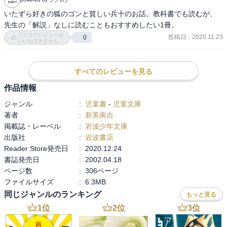
だなと感じます。ハッピーエンドのお話を読み慣れている後に読む
ごんぎつねは、ごんを撃った後の後悔がクローズアップされます
いたずら好きの狐のゴンと貧しい兵十のお話。教科書でも読むが、
が、悲壮感漂う新美南吉作品の一つとしてのごんぎつねは、猟師が
先生の「解説」なしに読むこともおすすめしたい1冊。
獣を撃つというただ日常の結果。今まで見つからなかっただけで、
ブクログレビューは
投稿日
:
2020.11.23
0
いいねできません
確率の収束がやってきただけ、と思わせるんですよねえ。
すべてのレビューを見る
作品情報
ジャンル
:
児童書
-
児童文庫
著者
:
新美南吉
掲載誌・レーベル
:
岩波少年文庫
出版社
:
岩波書店
Reader Store発売日
:
2020.12.24
書誌発売日
:
2002.04.18
ページ数
:
306ページ
ファイルサイズ
:
6.3MB
同じジャンルのランキング
もっと見る
1
位
2
位
3
位