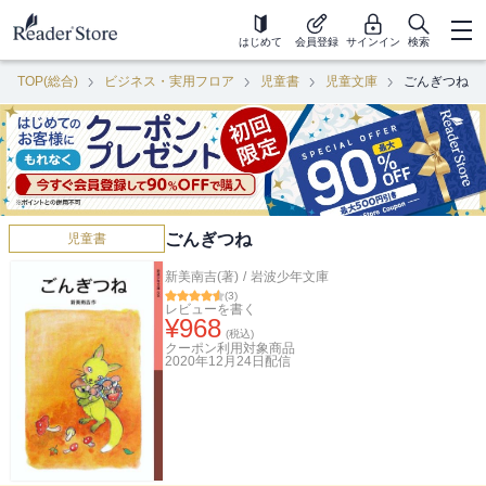
はじめて
会員登録
サインイン
検索
TOP(総合)
ビジネス・実用フロア
児童書
児童文庫
ごんぎつね
ごんぎつね
児童書
新美南吉(著)
/
岩波少年文庫
(
3
)
レビューを書く
¥
968
(税込)
クーポン利用対象商品
2020年12月24日
配信