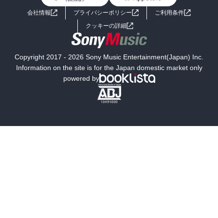
よくあるご質問
お問い合わせ
会社情報
プライバシーポリシー
ご利用条件
女子向けラノベ
小説
利用規約
クッキーの詳細
国内小説
海外小説
Copyright 2017 - 2026 Sony Music Entertainment(Japan) Inc.
ミステリー
SF
Information on the site is for the Japan domestic market only
powered by
歴史・時代小説
文学
雑誌
グラビア写真集
ボーイズラブ
ティーンズラブ
人文・思想・歴史
社会・政治・法律
ビジネス・経済
サイエンス・テクノロジー
コンピュータ・情報
くらし・家庭