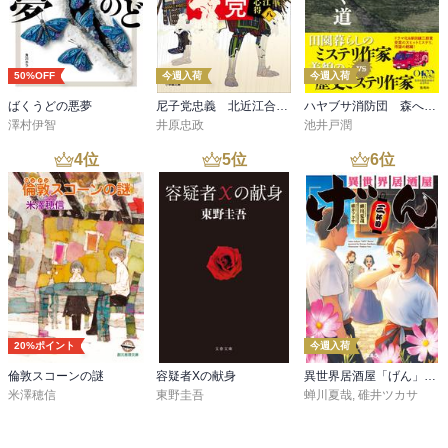
50%OFF
今週入荷
今週入荷
ばくうどの悪夢
尼子党忠義 北近江合戦心得〈八〉
ハヤブサ消防団 森へつづく道
澤村伊智
井原忠政
池井戸潤
4
位
5
位
6
位
20%ポイント
今週入荷
倫敦スコーンの謎
容疑者Xの献身
異世界居酒屋「げん」三杯目
米澤穂信
東野圭吾
蝉川夏哉
,
碓井ツカサ