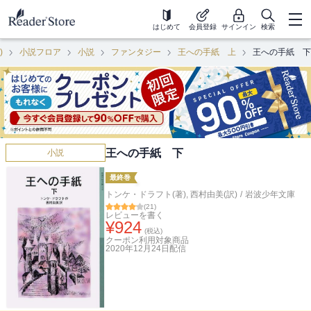
はじめて
会員登録
サインイン
検索
)
小説フロア
小説
ファンタジー
王への手紙 上
王への手紙 下
王への手紙 下
小説
最終巻
トンケ・ドラフト(著)
,
西村由美(訳)
/
岩波少年文庫
(
21
)
レビューを書く
¥
924
(税込)
クーポン利用対象商品
2020年12月24日
配信