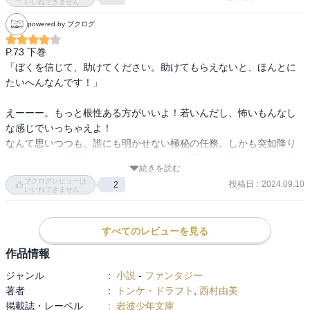
いいねできません
高学年以上の男女問わず、勧めたいです。
powered by ブクログ
P.73 下巻

「ぼくを信じて、助けてください。助けてもらえないと、ほんとに
たいへんなんです！」

えーーー。もっと根性ある方がいいよ！若いんだし、怖いもんなし
な感じでいっちゃえよ！

なんて思いつつも、誰にも明かせない極秘の任務。しかも突如降り
かかってきた初任務。そしてツテもない他国への旅路。なにやら命
続きを読む
の危機もある。16才。

ブクログレビューは
投稿日
:
2024.09.10
2
ティウリはよくやった！もうちょっと根性を見せてくれなんて思っ
いいねできません
すべてのレビューを見る
作品情報
ジャンル
:
小説
-
ファンタジー
著者
:
トンケ・ドラフト
,
西村由美
掲載誌・レーベル
:
岩波少年文庫