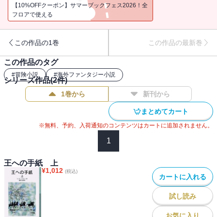
【10%OFFクーポン】サマーブックフェス2026！全
フロアで使える
この作品の1巻
この作品の最新巻
この作品のタグ
#
冒険小説
#
海外ファンタジー小説
シリーズ作品(
2
件)
1巻から
新刊から
まとめてカート
※無料、予約、入荷通知のコンテンツはカートに追加されません。
1
王への手紙 上
¥
1,012
(税込)
カートに入れる
試し読み
お気に入り