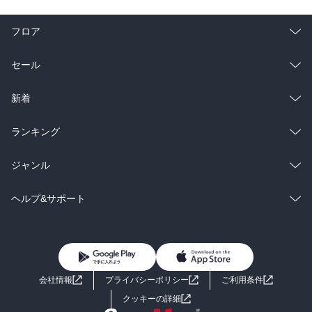
フロア
総合
コミック
セール
ラノベ
小説
総合
コミック
新着
雑誌・グラビア
ビジネス・実用
ラノベ
小説
総合
コミック
ランキング
BL・TL
雑誌・グラビア
ビジネス・実用
ラノベ
小説
総合
コミック
ジャンル
BL・TL
雑誌・グラビア
ビジネス・実用
ラノベ
小説
コミック
男性コミック
ヘルプ&サポート
BL・TL
雑誌・グラビア
ビジネス・実用
女性コミック
コミック誌
初めての方へ
ヘルプ
BL・TL
ライトノベル
男子向けラノベ
よくあるご質問
お問い合わせ
会社情報
プライバシーポリシー
ご利用条件
女子向けラノベ
小説
利用規約
クッキーの詳細