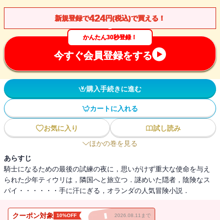
424
新規登録で
円(税込)で買える！
かんたん30秒登録！
今すぐ会員登録をする
購入手続きに進む
カートに入れる
お気に入り
試し読み
ほかの巻を見る
あらすじ
騎士になるための最後の試練の夜に，思いがけず重大な使命を与え
られた少年ティウリは，隣国へと旅立つ．謎めいた隠者，陰険なス
パイ・・・・・・手に汗にぎる，オランダの人気冒険小説．
クーポン対象
10%OFF
2026.08.11まで