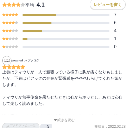
4.1
レビューを書く
平均
7
6
4
1
0
powered by ブクログ
上巻はティウリが一人で頑張っている様子に胸が痛くなりもしまし
たが、下巻はピアックの存在が緊張感をやややわらげてくれた気が
します。

ティウリが無事使命を果たせたときは心からホッとし、あとは安心
して楽しく読めました。

読み応えはありますが、細かく分かれているので少しずつでも読み
続きを読む
進められると思います。

ブクログレビューは
投稿日
:
2022.02.28
3