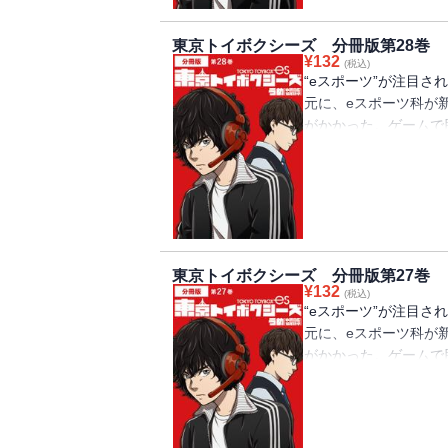
「ROUND.31」「R
東京トイボクシーズ 分冊版第28巻
¥
132
(税込)
“eスポーツ”が注目
元に、eスポーツ科が
がかかった。ゲームで
とする蓮。自分の生き
に集まったのはくせ者
る、青春群像劇が幕を
にはバンチコミックス
「ROUND.29」「R
東京トイボクシーズ 分冊版第27巻
¥
132
(税込)
“eスポーツ”が注目
元に、eスポーツ科が
がかかった。ゲームで
とする蓮。自分の生き
に集まったのはくせ者
る、青春群像劇が幕を
にはバンチコミックス