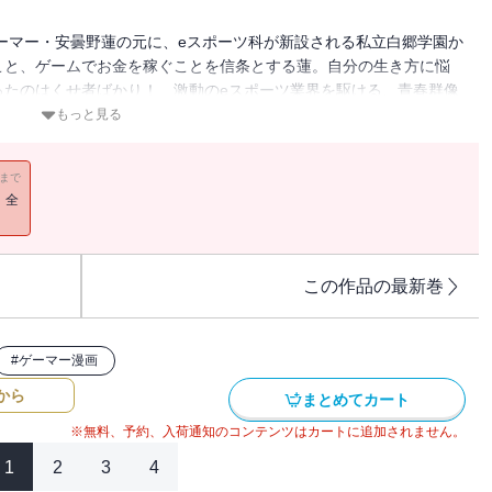
ゲーマー・安曇野蓮の元に、eスポーツ科が新設される私立白郷学園か
こと、ゲームでお金を稼ぐことを信条とする蓮。自分の生き方に悩
ったのはくせ者ばかり！ 激動のeスポーツ業界を駆ける、青春群像
もっと見る
11まで
！全
この作品の最新巻
#
ゲーマー漫画
から
まとめてカート
※無料、予約、入荷通知のコンテンツはカートに追加されません。
1
2
3
4