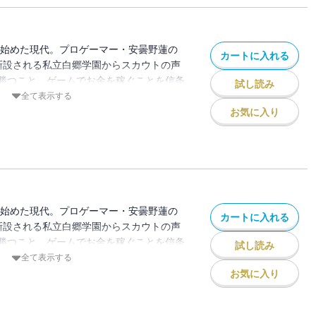
され始めた現代。プロゲーマー・安曇野蓮の
カートに入れる
新設される私立白郷学園からスカウトの声
勝つこと、ゲームでお金を稼ぐことを信条
試し読み
方に悩む、ゲーム初心者の神崎真代。ここ
全て表示する
ばかり！ 激動のeスポーツ業界を駆け
お気に入り
開ける。分冊版第30巻！ ※この分冊版
『東京トイボクシーズ 5巻（完）』
OUND.34」が収録されています。
され始めた現代。プロゲーマー・安曇野蓮の
カートに入れる
新設される私立白郷学園からスカウトの声
勝つこと、ゲームでお金を稼ぐことを信条
試し読み
方に悩む、ゲーム初心者の神崎真代。ここ
全て表示する
ばかり！ 激動のeスポーツ業界を駆け
お気に入り
開ける。分冊版第29巻！ ※この分冊版
『東京トイボクシーズ 5巻（完）』