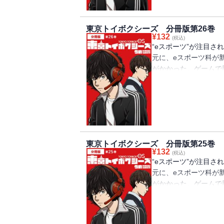
「ROUND.27」「R
東京トイボクシーズ 分冊版第26巻
¥
132
(税込)
“eスポーツ”が注目
元に、eスポーツ科が
がかかった。ゲームで
とする蓮。自分の生き
に集まったのはくせ者
る、青春群像劇が幕を
東京トイボクシーズ 分冊版第25巻
¥
132
(税込)
“eスポーツ”が注目
元に、eスポーツ科が
がかかった。ゲームで
とする蓮。自分の生き
に集まったのはくせ者
る、青春群像劇が幕を