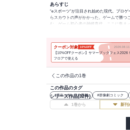
あらすじ
“eスポーツ”が注目され始めた現代。プロ
らスカウトの声がかかった。ゲームで勝つ
む、ゲーム初心者の神崎真代。ここに集ま
劇が幕を開ける。分冊版第20巻！
クーポン対象
10%OFF
2026.08.
【10%OFFクーポン】サマーブックフェス2026
フロアで使える
この作品の1巻
この作品のタグ
#
青年コミック分冊版
#
群像劇コミック
シリーズ作品(
32
件)
1巻から
新刊