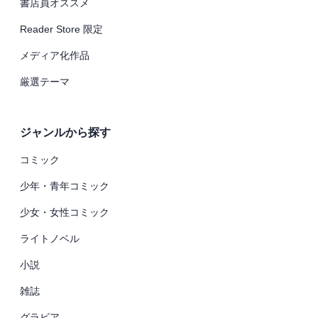
書店員オススメ
Reader Store 限定
メディア化作品
厳選テーマ
ジャンルから探す
コミック
少年・青年コミック
少女・女性コミック
ライトノベル
小説
雑誌
グラビア