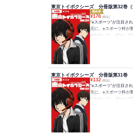
東京トイボクシーズ 分冊版第32巻（
最終巻
¥
176
(税込)
“eスポーツ”が注目
元に、eスポーツ科が
がかかった。ゲームで
とする蓮。自分の生き
に集まったのはくせ者
る、青春群像劇が幕を
にはバンチコミックス
「ROUND.37」「FI
東京トイボクシーズ 分冊版第31巻
¥
132
(税込)
“eスポーツ”が注目
元に、eスポーツ科が
がかかった。ゲームで
とする蓮。自分の生き
に集まったのはくせ者
る、青春群像劇が幕を
にはバンチコミックス
「ROUND.35」「R