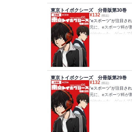
東京トイボクシーズ 分冊版第30巻
¥
132
(税込)
“eスポーツ”が注目
元に、eスポーツ科が
がかかった。ゲームで
とする蓮。自分の生き
に集まったのはくせ者
る、青春群像劇が幕を
にはバンチコミックス
「ROUND.33」「R
東京トイボクシーズ 分冊版第29巻
¥
132
(税込)
“eスポーツ”が注目
元に、eスポーツ科が
がかかった。ゲームで
とする蓮。自分の生き
に集まったのはくせ者
る、青春群像劇が幕を
にはバンチコミックス