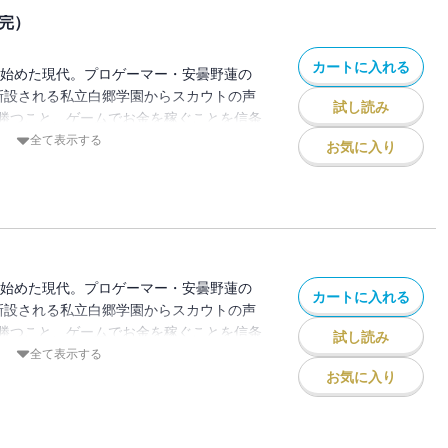
完）
カートに入れる
され始めた現代。プロゲーマー・安曇野蓮の
新設される私立白郷学園からスカウトの声
試し読み
勝つこと、ゲームでお金を稼ぐことを信条
方に悩む、ゲーム初心者の神崎真代。ここ
全て表示する
お気に入り
ばかり！ 激動のeスポーツ業界を駆け
開ける。分冊版第32巻！ ※この分冊版
『東京トイボクシーズ 5巻（完）』
NAL ROUND」が収録されています。
され始めた現代。プロゲーマー・安曇野蓮の
カートに入れる
新設される私立白郷学園からスカウトの声
勝つこと、ゲームでお金を稼ぐことを信条
試し読み
方に悩む、ゲーム初心者の神崎真代。ここ
全て表示する
ばかり！ 激動のeスポーツ業界を駆け
お気に入り
開ける。分冊版第31巻！ ※この分冊版
『東京トイボクシーズ 5巻（完）』
OUND.36」が収録されています。