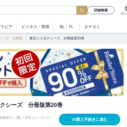
詳細検索
はじ
グラビア
ビジネス
・実用
BL・TL
タテヨミ
シーズ 分冊版
東京トイボクシーズ 分冊版第20巻
クシーズ 分冊版第20巻
尾朝子）(著)
/
月刊コミックバン
購入手続きに進む