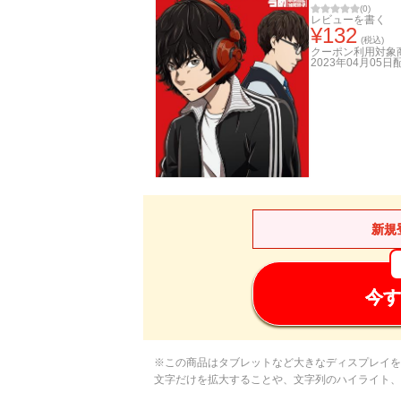
(
0
)
レビューを書く
¥
132
(税込)
クーポン利用対象
2023年04月05日
新規
今す
※この商品はタブレットなど大きなディスプレイを
文字だけを拡大することや、文字列のハイライト、