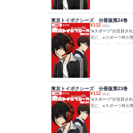
東京トイボクシーズ 分冊版第24巻
¥
132
(税込)
“eスポーツ”が注目
元に、eスポーツ科が
がかかった。ゲームで
とする蓮。自分の生き
に集まったのはくせ者
る、青春群像劇が幕を
東京トイボクシーズ 分冊版第23巻
¥
132
(税込)
“eスポーツ”が注目
元に、eスポーツ科が
がかかった。ゲームで
とする蓮。自分の生き
に集まったのはくせ者
る、青春群像劇が幕を