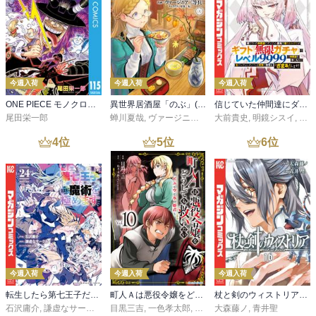
今週入荷
今週入荷
今週入荷
ONE PIECE モノクロ版 115
異世界居酒屋「のぶ」(22)
信じていた仲間達にダンジョン奥地で殺されかけたがギフト『無限ガチャ』でレベル９９９９の仲間達を手に入れて元パーティーメンバーと世界に復讐＆『ざまぁ！』します！（２３）
尾田栄一郎
蝉川夏哉
,
ヴァージニア二等兵
大前貴史
,
転
,
明鏡シスイ
,
ｔｅ
4
位
5
位
6
位
今週入荷
今週入荷
今週入荷
転生したら第七王子だったので、気ままに魔術を極めます（２４）
町人Ａは悪役令嬢をどうしても救いたい ～どぶと空と氷の姫君～１０【電子書店共通特典イラスト付】
杖と剣のウィストリア（１６）
石沢庸介
,
謙虚なサークル
,
メル。
目黒三吉
,
一色孝太郎
,
Parum
大森藤ノ
,
青井聖