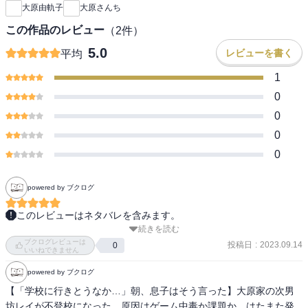
大原由軌子
大原さんち
この作品のレビュー
（
2
件）
5.0
レビューを書く
平均
1
0
0
0
0
powered by ブクログ
このレビューはネタバレを含みます。
続きを読む
中学生になってからの体調や様子に変化が起き、学校の先生を要因
ブクログレビューは
として不登校になった次男・レイさんを支えたお母さん目線のエッ
投稿日
:
2023.09.14
0
いいねできません
セイ漫画。家族みんなでレイさんを支えていく様子しっかりと寄り
powered by ブクログ
添う姿がすごく良かったです。前作の『息子がいじめの加害者
に？』も読んでいたので、特に長男・タケさんが弟さんをお父さん
【「学校に行きとうなか…」朝、息子はそう言った】大原家の次男
から庇ったりするなどすごくしっかりした方に成長されているなと
坊レイが不登校になった。原因はゲーム中毒か課題か、はたまた発