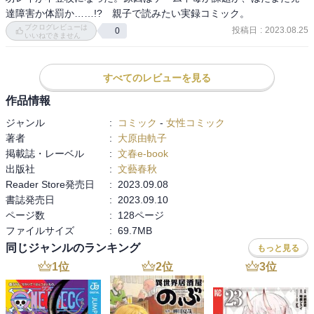
感じました。良いご家族なんだなと思います。
達障害か体罰か……!?　親子で読みたい実録コミック。
ブクログレビューは
投稿日
:
2023.08.25
0
いいねできません
すべてのレビューを見る
作品情報
ジャンル
:
コミック
-
女性コミック
著者
:
大原由軌子
掲載誌・レーベル
:
文春e-book
出版社
:
文藝春秋
Reader Store発売日
:
2023.09.08
書誌発売日
:
2023.09.10
ページ数
:
128ページ
ファイルサイズ
:
69.7MB
同じジャンルのランキング
もっと見る
1
位
2
位
3
位