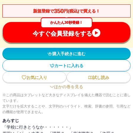
350
新規登録で
円(税込)で買える！
かんたん30秒登録！
今すぐ会員登録をする
購入手続きに進む
カートに入れる
お気に入り
試し読み
ほかの巻を見る
※この商品はタブレットなど大きなディスプレイを備えた機器で読むことに適し
ています。
文字だけを拡大することや、文字列のハイライト、検索、辞書の参照、引用など
の機能が使用できません。
あらすじ
「学校に行きとうなか・・・・・・」