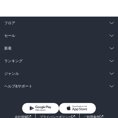
フロア
総合
コミック
セール
ラノベ
小説
総合
コミック
新着
雑誌・グラビア
ビジネス・実用
ラノベ
小説
総合
コミック
ランキング
BL・TL
雑誌・グラビア
ビジネス・実用
ラノベ
小説
総合
コミック
ジャンル
BL・TL
雑誌・グラビア
ビジネス・実用
ラノベ
小説
コミック
男性コミック
ヘルプ&サポート
BL・TL
雑誌・グラビア
ビジネス・実用
女性コミック
コミック誌
初めての方へ
ヘルプ
BL・TL
ライトノベル
男子向けラノベ
よくあるご質問
お問い合わせ
会社情報
プライバシーポリシー
ご利用条件