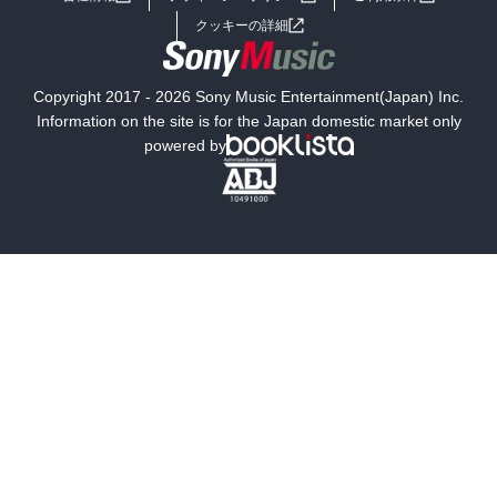
女子向けラノベ
小説
利用規約
クッキーの詳細
国内小説
海外小説
Copyright 2017 - 2026 Sony Music Entertainment(Japan) Inc.
ミステリー
SF
Information on the site is for the Japan domestic market only
powered by
歴史・時代小説
文学
雑誌
グラビア写真集
ボーイズラブ
ティーンズラブ
人文・思想・歴史
社会・政治・法律
ビジネス・経済
サイエンス・テクノロジー
コンピュータ・情報
くらし・家庭
料理・酒
ファッション・美容・ダイエット