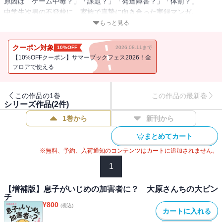
原因は「ゲーム中毒？」「課題？」「発達障害？」「体罰？」
中学生次男の不登校に、家族で真摯に向き合った実録マンガ。
もっと見る
自分の子供が「学校に行きたくない」と言い出したら、あなたはど
うしますか？ ネット上で賛否両論を巻き起こした『息子がいじめ
クーポン対象
10%OFF
2026.08.11まで
の加害者に？』に続く、「大原さんち」シリーズの最新刊。今回の
【10%OFFクーポン】サマーブックフェス2026！全
テーマは“不登校”。
フロアで使える
中学生になった大原家の次男レイだが、１年生の夏休み直前から様
この作品の1巻
この作品の最新巻
子がおかしくなった。朝、起きられない、食欲がない、遅刻が多
シリーズ作品(
2
件)
い。やがて、クレジットカードの無断使用が発覚。レイがゲームソ
1巻から
新刊から
フトに課金していたのだ。自分がオンラインゲームの中毒であるこ
とをレイは告白する・・・・・・。
まとめてカート
※無料、予約、入荷通知のコンテンツはカートに追加されません。
一方、学校からの課題（宿題）提出に追い込まれ、レイはノイロー
ゼ気味に。同級生の制服に穴を開ける、腕時計を壁に投げつけるな
1
ど、問題行動が目立つようになる。スクールカウンセリングでは、
発達障害の疑いを指摘される事態に。八方塞がりの現実から逃避す
【増補版】息子がいじめの加害者に？ 大原さんちの大ピン
チ
るためか、レイは禁止されたはずのゲームに再びのめり込むように
¥
800
(税込)
なる・・・・・・。
カートに入れる