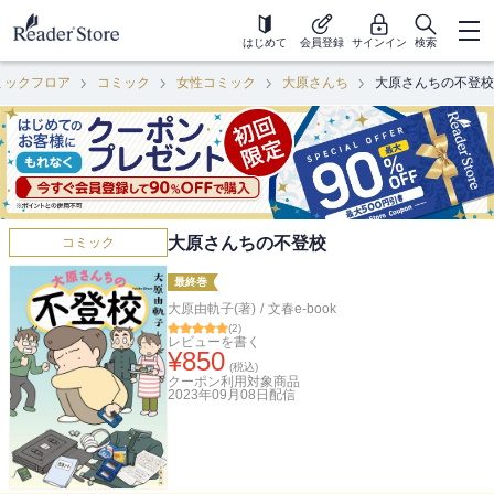
はじめて
会員登録
サインイン
検索
ミックフロア
コミック
女性コミック
大原さんち
大原さんちの不登校
大原さんちの不登校
コミック
最終巻
大原由軌子(著)
/
文春e-book
(
2
)
レビューを書く
¥
850
(税込)
クーポン利用対象商品
2023年09月08日
配信