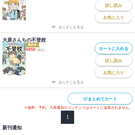
2年生の9月、ついにレイは学校に行くことができなくなった。不登
試し読み
校の背景に、担任教師による「体罰」があることを、レイはカミン
お気に入り
グアウトする・・・・・・。「ゲーム中毒」「課題」「カウンセリ
ング」「体罰」。問題山積のなか、レイは学校に戻れるのか？
あらすじを見る
不登校児は全国24万人。その処方箋ともなる実話マンガ。
大原さんちの不登校
最終巻
カートに入れる
¥
850
(税込)
試し読み
お気に入り
あらすじを見る
まとめてカート
※無料、予約、入荷通知のコンテンツはカートに追加されません。
1
新刊通知