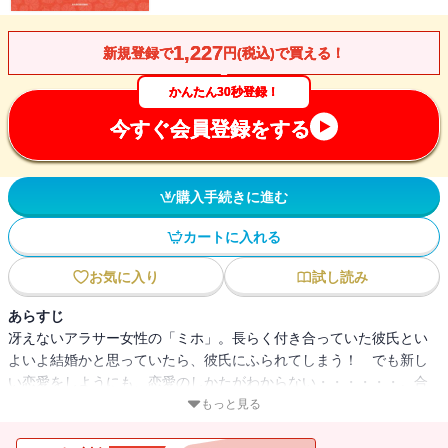
1,227
新規登録で
円(税込)で買える！
かんたん30秒登録！
今すぐ会員登録をする
購入手続きに進む
カートに入れる
お気に入り
試し読み
あらすじ
冴えないアラサー女性の「ミホ」。長らく付き合っていた彼氏とい
よいよ結婚かと思っていたら、彼氏にふられてしまう！ でも新し
い恋愛をしようにも、恋愛のしかたがわからない・・・・・・。合
コンもうまくいかない。会社の同僚には「残念」と言われ、意中の
もっと見る
男性に出会ってもLINEは既読スルー・・・・・・。途方に暮れたそ
のとき、「ベニコ」と名乗る謎の女性と出会い、「恋愛認知学」と