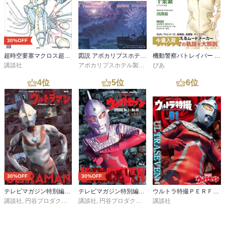
30%OFF
今週入荷
超時空要塞マクロス超百科
図説 アポカリプスホテル運営記録
機動警察パトレイバー シバシゲオぴあ
講談社
アポカリプスホテル製作委員会
ぴあ
4
位
5
位
6
位
30%OFF
30%OFF
テレビマガジン特別編集 ウルトラマン ＥＰＩＳＯＤＥ Ｎｏ．１～Ｎｏ．３９
テレビマガジン特別編集 ウルトラセブン ＥＰＩＳＯＤＥ Ｎｏ．１～Ｎｏ．４９
ウルトラ特撮ＰＥＲＦＥＣＴ ＭＯＯＫ ｖｏｌ．１ ウルトラセブン
講談社
,
円谷プロダクション
講談社
,
円谷プロダクション
講談社