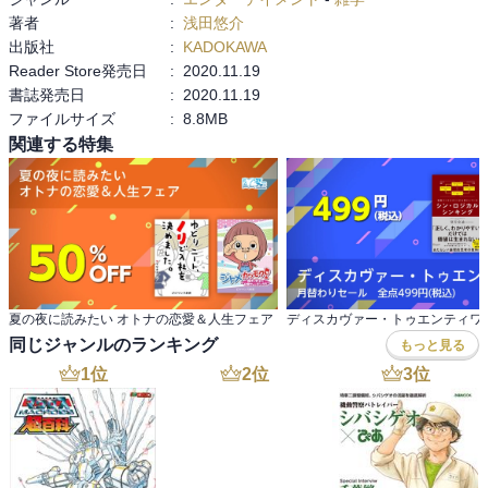
す！

著者
:
浅田悠介
出版社
:
KADOKAWA
（39歳ニート時に読了）
Reader Store発売日
:
2020.11.19
書誌発売日
:
2020.11.19
ファイルサイズ
:
8.8MB
関連する特集
夏の夜に読みたい オトナの恋愛＆人生フェア
同じジャンルのランキング
もっと見る
1
位
2
位
3
位