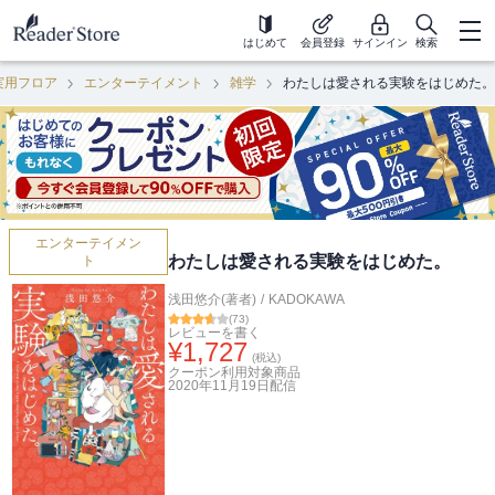
はじめて
会員登録
サインイン
検索
実用フロア
エンターテイメント
雑学
わたしは愛される実験をはじめた。
エンターテイメン
わたしは愛される実験をはじめた。
ト
浅田悠介(著者)
/
KADOKAWA
(
73
)
レビューを書く
¥
1,727
(税込)
クーポン利用対象商品
2020年11月19日
配信