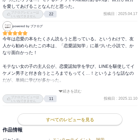
を愛してあげることなんだと思った。
ブクログレビューは
投稿日
:
2025.04.17
22
いいねできません
powered by ブクログ
今年は恋愛の本をたくさん読もうと思っている。というわけで、友
人から勧められたこの本は、「恋愛認知学」に基づいた小説で、か
なり面白かった！

モテない女の子の主人公が、恋愛認知学を学び、LINEを駆使してイ
ケメン男子と付き合うところまでもってく…！というような話なの
だが、単純に学びが多かった。

続きを読む
LINEは、深い話をするためのツールではなく、次のデートをとりつ
ブクログレビューは
投稿日
:
2025.11.10
11
けるために使え！とか、とにかく、LINEについては男性と女性で捉
いいねできません
え方が全然違うと知った。

すべてのレビューを見る
仕事も婚活も、頑張れば成果につながるけど、恋愛だけはそうもい
かないよね。難しい！だからこそドラマがあるという人もいて、恋
作品情報
愛のことはまだまだわからないから、こういう本を読んで参りま
ジャンル
:
エンターテイメント
-
雑学