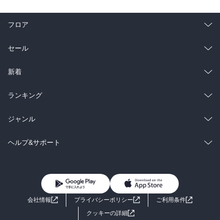
フロア
総合
コミック
セール
ラノベ
小説
総合
コミック
新着
雑誌・グラビア
ビジネス・実用
ラノベ
小説
総合
コミック
ランキング
BL・TL
雑誌・グラビア
ビジネス・実用
ラノベ
小説
総合
コミック
ジャンル
BL・TL
雑誌・グラビア
ビジネス・実用
ラノベ
小説
コミック
男性コミック
ヘルプ&サポート
BL・TL
雑誌・グラビア
ビジネス・実用
女性コミック
コミック誌
初めての方へ
ヘルプ
BL・TL
ライトノベル
男子向けラノベ
よくあるご質問
お問い合わせ
会社情報
プライバシーポリシー
ご利用条件
女子向けラノベ
小説
利用規約
クッキーの詳細