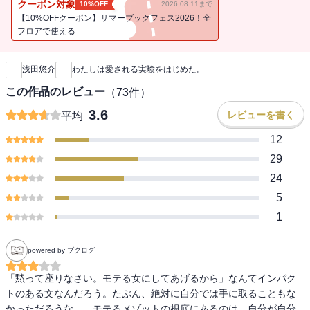
クーポン対象
10%OFF
2026.08.11まで
いうベニコ独自のメソッドから恋愛のいろはを学ぶことに。ベニコ
【10%OFFクーポン】サマーブックフェス2026！全
が教えるあらゆるテクニックを実践して、イケメンモテ男子を仕留
フロアで使える
新刊通知
めよう！ さあ、果たしてミホは運命の恋に出会えるのか？恋は待
っていてもつかめない。ベニコの授ける「恋愛認知学」は、恋愛テ
浅田悠介
わたしは愛される実験をはじめた。
クニックを学ぶことを通じて、人生にどう立ち向かっていくべきな
のかを教えます。恋愛認知学の各種メソッドを網羅した「恋愛認知
この作品のレビュー
（
73
件）
学SPECIAL LESSON」を掲載！
3.6
レビューを書く
平均
12
29
24
5
1
powered by ブクログ
「黙って座りなさい。モテる女にしてあげるから」なんてインパク
トのある文なんだろう。たぶん、絶対に自分では手に取ることもな
かっただろうな…。モテるメゾットの根底にあるのは、自分が自分