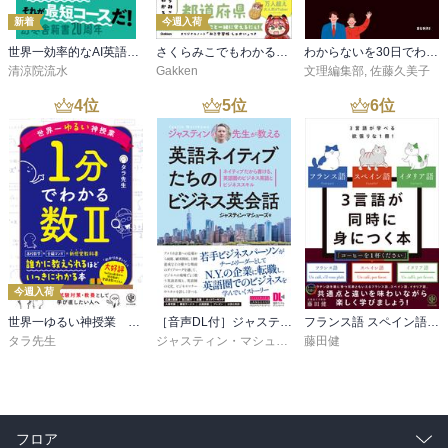
新着
今週入荷
世界一効率的なAI英語学習法
さくらみこでもわかる中学地理＋都道府県
わからないを30日でわかるにかえる 3年間の中学英語
清涼院流水
Gakken
文理編集部
,
佐藤久美子
4
位
5
位
6
位
今週入荷
世界一ゆるい神授業 1分でわかる数II
［音声DL付］ジャスティン先生が教える 英語ネイティブたちのビジネス英会話
フランス語 スペイン語 イタリア語 3言語が同時に身につく本
タラ先生
ジャスティン・マシューズ
藤田健
フロア