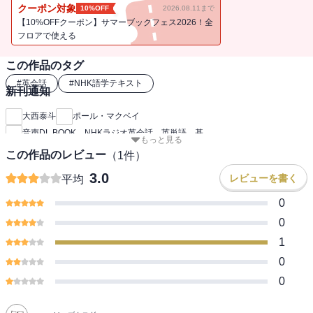
英語学習者必携の1冊。音声ダウンロードつきで大西先生の講義も聞
クーポン対象
10%OFF
2026.08.11まで
けます！
【10%OFFクーポン】サマーブックフェス2026！全
フロアで使える
「話す」と訳される speak, say, talk, tell の使い分け、わかります
この作品のタグ
か？
speakは「（口から）声を出す」、sayは「（言葉を）言う」、talkは
#
英会話
#
NHK語学テキスト
新刊通知
「言葉によるコミュニケーション」、tellは「メッセージを相手に伝
える」。
大西泰斗
ポール・マクベイ
英単語の「基本イメージ」をつかむことは、つまり、ネイティブス
音声DL BOOK NHKラジオ英会話 英単語 基
もっと見る
ピーカーと同じ感覚を持つこと。イメージをつかめば、言いたいこ
この作品のレビュー
（
1
件）
とが自由に表現できるようになります。
大人気の大西先生の『NHKラジオ英会話』2019年4月号～2020年1月
3.0
レビューを書く
平均
号のエッセンスを1冊にまとめた本。索引つきで、知りたい英単語が
0
さっと引けるので便利！手に取りやすくなり、保存版としても最
適。
0
1
＊＊＊こんな内容が入っています＊＊＊
0
前置詞・・・・・・among と between の違い、at, in, on の使い分
け、to にするか for にするか、before と in front of の使い分け、ほ
0
か
基本動詞・・・・・ 「出ていき進む」go と「やって来る」come の