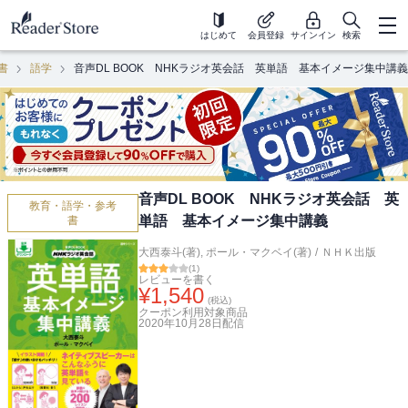
はじめて
会員登録
サインイン
検索
書
語学
音声DL BOOK NHKラジオ英会話 英単語 基本イメージ集中講義
音声DL BOOK NHKラジオ英会話 英
教育・語学・参考
単語 基本イメージ集中講義
書
大西泰斗(著)
,
ポール・マクベイ(著)
/
ＮＨＫ出版
(
1
)
レビューを書く
¥
1,540
(税込)
クーポン利用対象商品
2020年10月28日
配信