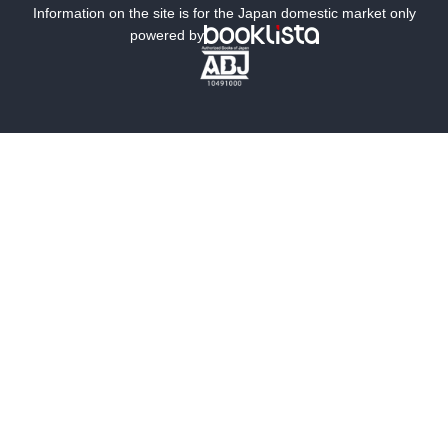
ミステリー
SF
Information on the site is for the Japan domestic market only
powered by
歴史・時代小説
文学
雑誌
グラビア写真集
ボーイズラブ
ティーンズラブ
人文・思想・歴史
社会・政治・法律
ビジネス・経済
サイエンス・テクノロジー
コンピュータ・情報
くらし・家庭
料理・酒
ファッション・美容・ダイエット
ホビー&カルチャー
スポーツ・アウトドア
地図・ガイド
エンターテイメント