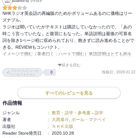
powered by ブクログ
理解、「到着」の arrive と reach の使い分け、 「やめる」の stop・
finish・quit・give up の使い分け、「話す」のspeak・say・talk・tell
NHKラジオ英会話の再編版のためかボリュームあるのに価格はリー
の違い、「聞く」hear と listen の違い、「広げる」の exten・
ズナブル。

expand・spreadの違い、「入手」のcatch・collect・grabのニュアン
ラジオは聞いていたがテキストは購読していなかったので、「あの
ス、「助ける」help と save の違い、ほか
時こう言っていたな」と復習にもなった。単語説明は最後の可算名
基本形容詞・・・・・「大きい」big と latge、「小さい」little と
詞を除き1ページ程に収められており、飽きずに読み進めることがで
small、「カタい」hard・tough・film・solid、「頭がいい」smart・
きる。REVIEWもコンパクト。

clever・wise・bright・intelligent ほか
イメージで掴む（著者曰く：ハートで掴む）単語説明はとても的を
基本副詞・・・・・・・soのイメージ、tooのイメージ、yet の未完
得ており良書だと思う。
続きを読む
と aiready の完了、ほか
ブクログレビューは
投稿日
:
2026.01.22
0
可算・不可算名詞・・・・・・・形があるのかないのか、単数・複
いいねできません
数ほか
限定詞・助動詞・時表現・・・・・・the のイメージ、some・any・
すべてのレビューを見る
several の違い、all と every の違い、ほか
作品情報
ジャンル
:
教育・語学・参考書
-
語学
〈音声のダウンロードについて〉
著者
:
大西泰斗
,
ポール・マクベイ
本書を購入された方は、本書の音声をNHK出版サイトからダウンロ
出版社
:
ＮＨＫ出版
ードできます。詳しくは書籍内の説明ページをご参照ください。
Reader Store発売日
:
2020.10.28
・スマホまたはタブレットでは、NHK出版アプリ「語学プレーヤ