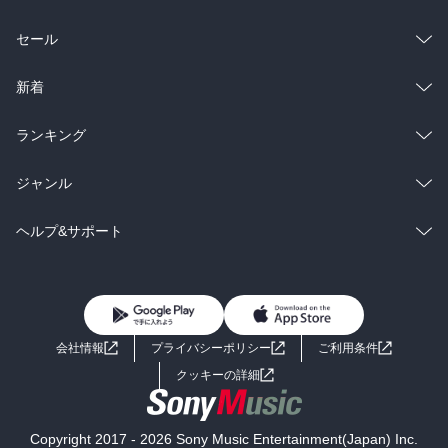
総合
コミック
セール
ラノベ
小説
総合
コミック
新着
雑誌・グラビア
ビジネス・実用
ラノベ
小説
総合
コミック
ランキング
BL・TL
雑誌・グラビア
ビジネス・実用
ラノベ
小説
総合
コミック
ジャンル
BL・TL
雑誌・グラビア
ビジネス・実用
ラノベ
小説
コミック
男性コミック
ヘルプ&サポート
BL・TL
雑誌・グラビア
ビジネス・実用
女性コミック
コミック誌
初めての方へ
ヘルプ
BL・TL
ライトノベル
男子向けラノベ
よくあるご質問
お問い合わせ
会社情報
プライバシーポリシー
ご利用条件
女子向けラノベ
小説
利用規約
クッキーの詳細
国内小説
海外小説
Copyright 2017 - 2026 Sony Music Entertainment(Japan) Inc.