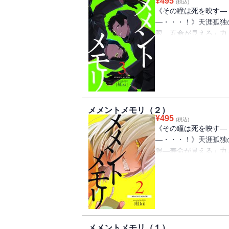
¥
495
(税込)
《その瞳は死を映す―
―・・・！》天涯孤独
限―寿命が見える」力
出会う。意識せず視て
定めを覆し彼女を救う
（初出：GANMA!20～
メメントメモリ（２）
¥
495
(税込)
《その瞳は死を映す―
―・・・！》天涯孤独
限―寿命が見える」力
出会う。意識せず視て
定めを覆し彼女を救う
出：GANMA!10～19
メメントメモリ（１）