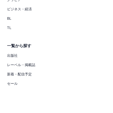
ビジネス・経済
BL
TL
一覧から探す
出版社
レーベル・掲載誌
新着・配信予定
セール