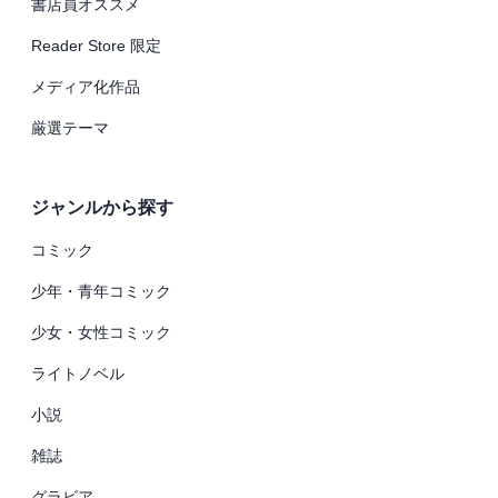
書店員オススメ
Reader Store 限定
メディア化作品
厳選テーマ
ジャンルから探す
コミック
少年・青年コミック
少女・女性コミック
ライトノベル
小説
雑誌
グラビア