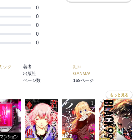
0
0
0
0
0
ミック
著者
:
紅ki
出版社
:
GANMA!
ページ数
:
169ページ
もっと見る