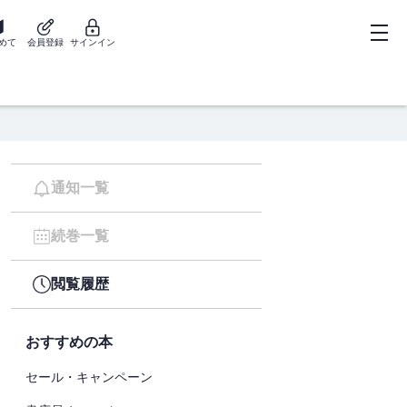
めて
会員登録
サインイン
通知一覧
続巻一覧
閲覧履歴
おすすめの本
セール・キャンペーン