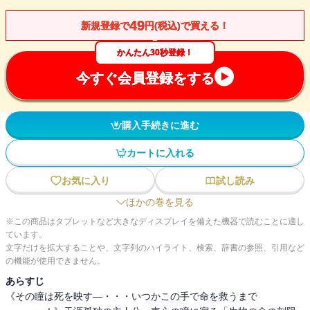
49
新規登録で
円(税込)で買える！
かんたん30秒登録！
今すぐ会員登録をする
購入手続きに進む
カートに入れる
お気に入り
試し読み
ほかの巻を見る
※この商品はタブレットなど大きなディスプレイを備えた機器で読むことに適し
ています。
文字だけを拡大することや、文字列のハイライト、検索、辞書の参照、引用など
の機能が使用できません。
あらすじ
《その瞳は死を映す―・・・いつかこの手で命を救うまで