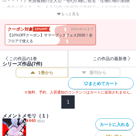
―・・・！》天涯孤独の主人公・壱心の瞳に宿る「生物の命の刻限
―寿命が見える」力。ある日彼は転校先の学校で一人の少女と出会
う。意識せず視てしまった彼女の寿命は「78時間」。 死の定めを覆
もっと見る
し彼女を救うことができるのだろうか―・・・!?
（初出：GANMA!31～41話掲載分 / 著者名：紅ki）
クーポン対象
10%OFF
2026.08.11まで
【10%OFFクーポン】サマーブックフェス2026！全
フロアで使える
この作品の1巻
この作品の最新巻
シリーズ作品(
7
件)
1巻から
新刊から
まとめてカート
※無料、予約、入荷通知のコンテンツはカートに追加されません。
1
メメントメモリ（１）
¥
440
(税込)
カートに入れる