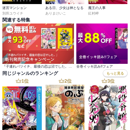
迷宮マンション
ある日、少女は神となる
魔王の人事
別所ユウイチ
ありまけいこ
紅村岬
関連する特集
『子連れバツイチ、最後の恋は沼でした。』 新刊発売記念キャンペーン
全巻イッキ読み!!フェア
同じジャンルのランキング
もっと見る
1
位
2
位
3
位