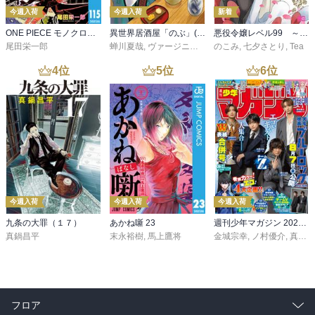
今週入荷
今週入荷
新着
ONE PIECE モノクロ版 115
異世界居酒屋「のぶ」(22)
悪役令嬢レベル99 ～私は裏ボスですが魔王ではありません～ その６
尾田栄一郎
蝉川夏哉
,
ヴァージニア二等兵
のこみ
,
転
,
七夕さとり
,
Tea
4
位
5
位
6
位
今週入荷
今週入荷
今週入荷
九条の大罪（１７）
あかね噺 23
週刊少年マガジン 2026年36・37号[2026年8月5日発売]
真鍋昌平
末永裕樹
,
馬上鷹将
金城宗幸
,
ノ村優介
,
真島ヒロ
フロア