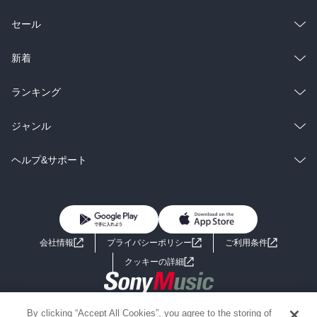
総合
コミック
セール
ラノベ
小説
総合
コミック
新着
雑誌・グラビア
ビジネス・実用
ラノベ
小説
総合
コミック
ランキング
BL・TL
雑誌・グラビア
ビジネス・実用
ラノベ
小説
総合
コミック
ジャンル
BL・TL
雑誌・グラビア
ビジネス・実用
ラノベ
小説
コミック
男性コミック
ヘルプ&サポート
BL・TL
雑誌・グラビア
ビジネス・実用
女性コミック
コミック誌
初めての方へ
ヘルプ
BL・TL
ライトノベル
男子向けラノベ
よくあるご質問
お問い合わせ
会社情報
プライバシーポリシー
ご利用条件
女子向けラノベ
小説
利用規約
クッキーの詳細
国内小説
海外小説
Copyright 2017 - 2026 Sony Music Entertainment(Japan) Inc.
By clicking “Accept All Cookies”, you agree to the storing of