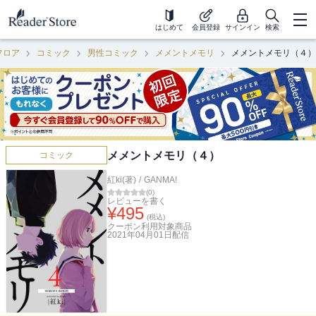
はじめて
会員登録
サインイン
検索
フロア
コミック
男性コミック
メメントメモリ
メメントメモリ（４）
メメントメモリ（４）
コミック
紅ki(著)
/
GANMA!
(
0
)
レビューを書く
¥
495
(税込)
クーポン利用対象商品
2021年04月01日
配信