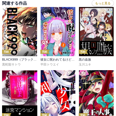
関連する作品
もっと見る
完結
完結
完結
BLACK999（ブラックナイン）
彼女に呪われてるけど幸せなのでOKです☆
黒の血族
黒蛇龍サトウ
平田トウエイ
玉川ユキ
完結
完結
完結