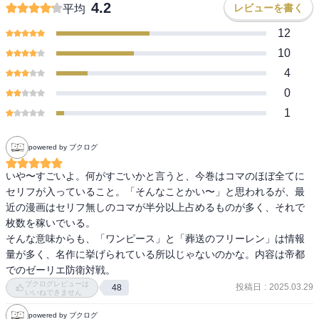
4.2
レビューを書く
平均
12
10
4
0
1
powered by ブクログ
いや〜すごいよ。何がすごいかと言うと、今巻はコマのほぼ全てに
セリフが入っていること。「そんなことかい〜」と思われるが、最
近の漫画はセリフ無しのコマが半分以上占めるものが多く、それで
枚数を稼いでいる。

そんな意味からも、「ワンピース」と「葬送のフリーレン」は情報
量が多く、名作に挙げられている所以じゃないのかな。内容は帝都
でのゼーリエ防衛対戦。
ブクログレビューは
投稿日
:
2025.03.29
48
いいねできません
powered by ブクログ