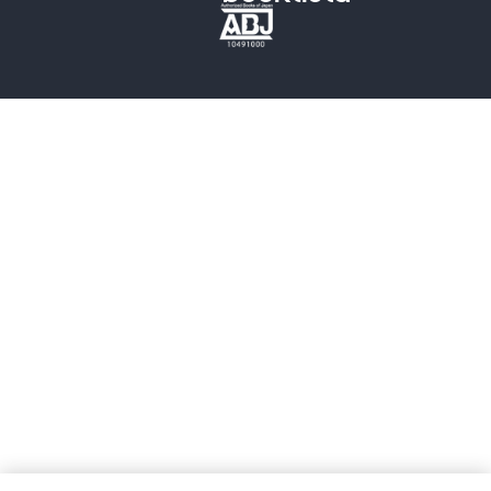
歴史・時代小説
文学
雑誌
グラビア写真集
ボーイズラブ
ティーンズラブ
人文・思想・歴史
社会・政治・法律
ビジネス・経済
サイエンス・テクノロジー
コンピュータ・情報
くらし・家庭
料理・酒
ファッション・美容・ダイエット
ホビー&カルチャー
スポーツ・アウトドア
地図・ガイド
エンターテイメント
芸術・アート
映画・音楽・演劇