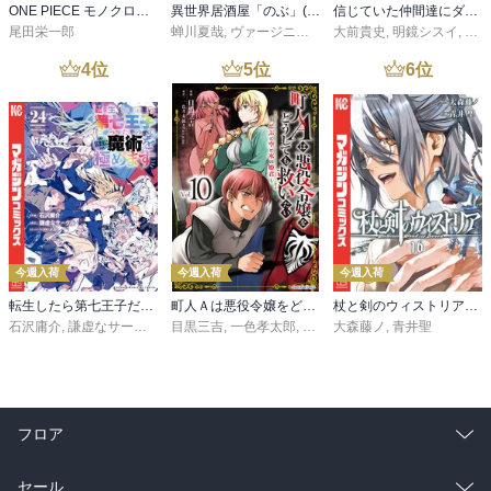
ONE PIECE モノクロ版 115
異世界居酒屋「のぶ」(22)
信じていた仲間達にダンジョン奥地で殺されかけたがギフト『無限ガチャ』でレベル９９９９の仲間達を手に入れて元パーティーメンバーと世界に復讐＆『ざまぁ！』します！（２３）
尾田栄一郎
蝉川夏哉
,
ヴァージニア二等兵
大前貴史
,
転
,
明鏡シスイ
,
ｔｅ
4
位
5
位
6
位
今週入荷
今週入荷
今週入荷
転生したら第七王子だったので、気ままに魔術を極めます（２４）
町人Ａは悪役令嬢をどうしても救いたい ～どぶと空と氷の姫君～１０【電子書店共通特典イラスト付】
杖と剣のウィストリア（１６）
石沢庸介
,
謙虚なサークル
,
メル。
目黒三吉
,
一色孝太郎
,
Parum
大森藤ノ
,
青井聖
フロア
総合
コミック
セール