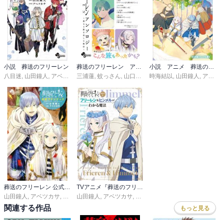
小説 葬送のフリーレン
葬送のフリーレン アンソロジー～異なる旅を楽しむ魔法～
小説 アニメ 葬送のフリーレン
八目迷
,
山田鐘人
,
アベツカサ
三浦蓮
,
蚊っさん
,
山口和海
,
時海結以
五十嵐惣一
,
山田鐘人
,
城奈
,
山田鐘
,
アベツカサ
葬送のフリーレン 公式ファンブック
TVアニメ『葬送のフリーレン』副読本1フリーレン＆ヒンメルがわかる魔法 ～少年サンデーグラフィック～
山田鐘人
,
アベツカサ
,
キャラメル・ママ
山田鐘人
,
アベツカサ
,
「葬送のフリーレン」製作委員
関連する作品
もっと見る