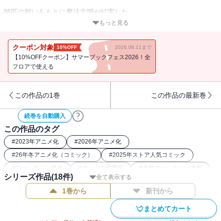
師匠の願いをもとに魔法文明が結実した
もっと見る
帝都を訪れた魔法使い・フリーレン。
クーポン対象
10%OFF
2026.08.11まで
ゼーリエ暗殺計画が水面下で進む中、
【10%OFFクーポン】サマーブックフェス2026！全
フロアで使える
護衛に就く大陸魔法協会。
この作品の1巻
この作品の最新巻
帝都を守る魔導特務隊。
続巻を自動購入
それぞれの理念と矜恃が対峙する。
この作品のタグ
物語は、仄暗い影に覆われてゆく。
#
2023年アニメ化
#
2026年アニメ化
#
26年冬アニメ化（コミック）
#
2025年ストア人気コミック
英雄たちの“思惑”が交叉する後日譚ファンタジー！
#
ファンタジー漫画
#
マンガ大賞受賞
#
本格ファンタジー漫画
シリーズ作品(
18
件)
全て表示する
#
講談社漫画賞
1巻から
新刊から
まとめてカート