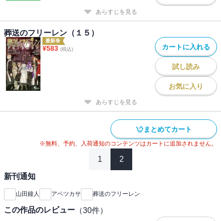
あらすじを見る
葬送のフリーレン（１５）
最新巻
カートに入れる
¥
583
(税込)
試し読み
お気に入り
あらすじを見る
まとめてカート
※無料、予約、入荷通知のコンテンツはカートに追加されません。
1
2
新刊通知
山田鐘人
アベツカサ
葬送のフリーレン
この作品のレビュー
（
30
件）