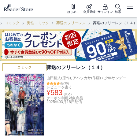
はじめて
会員登録
サインイン
検索
コミック
男性コミック
葬送のフリーレン
葬送のフリーレン（１４）
葬送のフリーレン（１４）
コミック
山田鐘人(原作)
,
アベツカサ(作画)
/
少年サンデー
(
30
)
レビューを書く
¥
583
(税込)
クーポン利用対象商品
2025年03月18日
配信