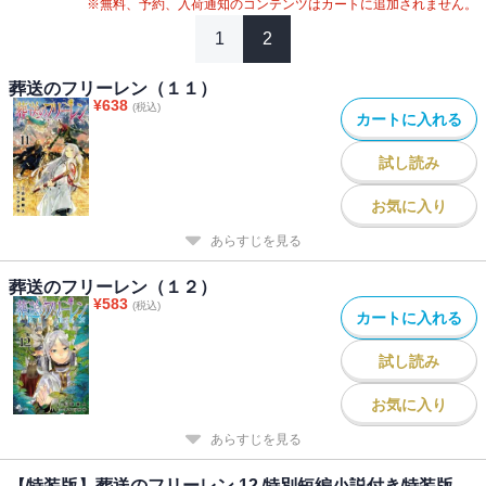
※無料、予約、入荷通知のコンテンツはカートに追加されません。
1
2
葬送のフリーレン（１１）
¥
638
(税込)
カートに入れる
試し読み
お気に入り
あらすじを見る
葬送のフリーレン（１２）
¥
583
(税込)
カートに入れる
試し読み
お気に入り
あらすじを見る
【特装版】葬送のフリーレン 12 特別短編小説付き特装版