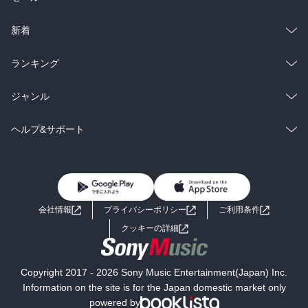
ラノベ
小説
総合
コミック
新着
雑誌・グラビア
ビジネス・実用
ラノベ
小説
総合
コミック
ランキング
BL・TL
雑誌・グラビア
ビジネス・実用
ラノベ
小説
総合
コミック
ジャンル
BL・TL
雑誌・グラビア
ビジネス・実用
ラノベ
小説
コミック
男性コミック
ヘルプ&サポート
BL・TL
雑誌・グラビア
ビジネス・実用
女性コミック
コミック誌
初めての方へ
ヘルプ
BL・TL
ライトノベル
男子向けラノベ
よくあるご質問
お問い合わせ
会社情報
プライバシーポリシー
ご利用条件
女子向けラノベ
小説
利用規約
クッキーの詳細
国内小説
海外小説
Copyright 2017 - 2026 Sony Music Entertainment(Japan) Inc.
ミステリー
SF
Information on the site is for the Japan domestic market only
powered by