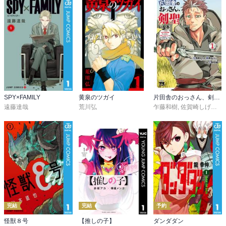
SPY×FAMILY
黄泉のツガイ
片田舎のおっさん、剣聖になる～ただの田舎の剣術師範だったのに、大成した弟子たちが俺を放ってくれない件～
遠藤達哉
荒川弘
乍藤和樹
,
佐賀崎しげる
,
鍋
完結
完結
予約
怪獣８号
【推しの子】
ダンダダン