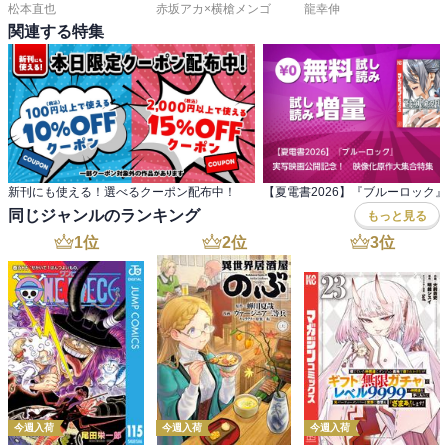
松本直也
赤坂アカ×横槍メンゴ
龍幸伸
関連する特集
新刊にも使える！選べるクーポン配布中！
同じジャンルのランキング
もっと見る
1
位
2
位
3
位
今週入荷
今週入荷
今週入荷