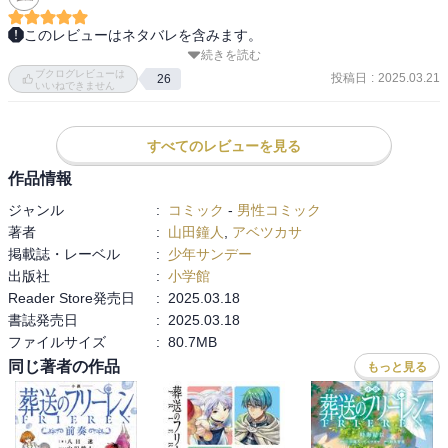
このレビューはネタバレを含みます。
続きを読む
シュタルク強すぎ(≧∀≦)

ブクログレビューは
フェルンが怒って

投稿日
:
2025.03.21
26
いいねできません
暴走しちゃうのを

嗜めるフリーレンは

やっぱお姉さんだわ

すべてのレビューを見る
作品情報
フェルンの魔法の早撃ち

ジャンル
:
コミック
-
男性コミック
かっこいいー╰(*´︶`*)╯♡

著者
:
山田鐘人
,
アベツカサ
「見つけた」とロレを攻撃する場面は

掲載誌・レーベル
:
少年サンデー
最高だわ(^o^)

出版社
:
小学館
Reader Store発売日
:
2025.03.18
ザインの再登場も嬉しいけど

書誌発売日
:
2025.03.18
どうなる？ゴリラとの再会

ファイルサイズ
:
80.7MB
同じ著者の作品
もっと見る