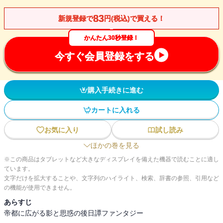
83
新規登録で
円(税込)で買える！
かんたん30秒登録！
今すぐ会員登録をする
購入手続きに進む
カートに入れる
お気に入り
試し読み
ほかの巻を見る
※この商品はタブレットなど大きなディスプレイを備えた機器で読むことに適し
ています。
文字だけを拡大することや、文字列のハイライト、検索、辞書の参照、引用など
の機能が使用できません。
あらすじ
帝都に広がる影と思惑の後日譚ファンタジー