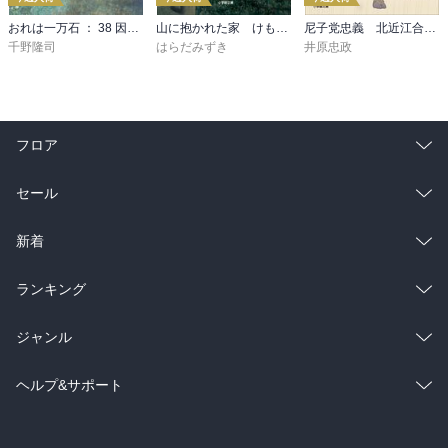
おれは一万石 ： 38 因縁の賊
山に抱かれた家 けもの道
尼子党忠義 北近江合戦心得〈八〉
千野隆司
はらだみずき
井原忠政
フロア
総合
コミック
セール
ラノベ
小説
総合
コミック
新着
雑誌・グラビア
ビジネス・実用
ラノベ
小説
総合
コミック
ランキング
BL・TL
雑誌・グラビア
ビジネス・実用
ラノベ
小説
総合
コミック
ジャンル
BL・TL
雑誌・グラビア
ビジネス・実用
ラノベ
小説
コミック
男性コミック
ヘルプ&サポート
BL・TL
雑誌・グラビア
ビジネス・実用
女性コミック
コミック誌
初めての方へ
ヘルプ