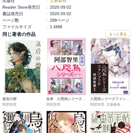
出版社
:
文藝春秋
これまでの八咫烏の物語の登場人物ではない世界。女郎宿で生まれ
Reader Store発売日
:
2020.09.02
た男嫌いの娘は、やがて書にのめりこむ。男として宮中に上がる。
書誌発売日
:
2020.09.02
ある日、「忍熊」（おしくま）と署名された美しい文字に出会う。

ページ数
:
288ページ
ファイルサイズ
:
1.4MB
同じ著者の作品
もっと見る
『ふゆきにおもう』

雪哉の出生にまつわる物語。北領・垂氷郷の郷長の下の息子二人が
行方不明になる。

雪哉の母、冬木と、雪雉の母梓の過去が語られる。

最後の場面に既視感が。

あ、これアニメの一番最初の場面だっ！

『ゆきやのせみ』

（笑）だから蝉か！

皇后の碧
合本 八咫烏シリーズ 第一部【新カバー版】
八咫烏シリーズファンブック
若宮と澄尾が食い逃げで捕まってしまった。

阿部智里
阿部智里
阿部智里
,
文藝春秋
二人を救出する雪哉。

珍しく、ちょっと砕けた印象の一話。笑ったけれども（笑）
