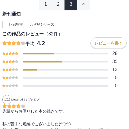
1
2
3
4
新刊通知
阿部智里
八咫烏シリーズ
この作品のレビュー
（
82
件）
4.2
レビューを書く
平均
28
35
13
0
0
powered by ブクログ
先輩からお借りした本の続きです。

私の苦手な短編でございました(^◇^;)
