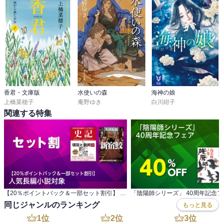
香君・文庫版
水使いの森
海神の娘
上橋菜穂子
庵野ゆき
白川紺子
関連する特集
【20％ポイントバック＆一部セット割引】 人気長編小説対象
「陰陽師シリーズ」 40周年記念
同じジャンルのランキング
もっと見る
1
位
2
位
3
位