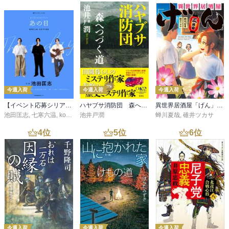
今週入荷
今週入荷
今週入荷
【イベント応募シリアルコード付】池田匡志出演・オーディオフォトブック「あの日」SPECIAL EDITION（音声／動画付）
ハヤブサ消防団 森へつづく道
異世界居酒屋「げん」三杯目
池田匡志
,
七寒六温
,
konoko58
池井戸潤
,
村崎キコ
蝉川夏哉
,
碓井ツカサ
4
位
5
位
6
位
今週入荷
今週入荷
今週入荷