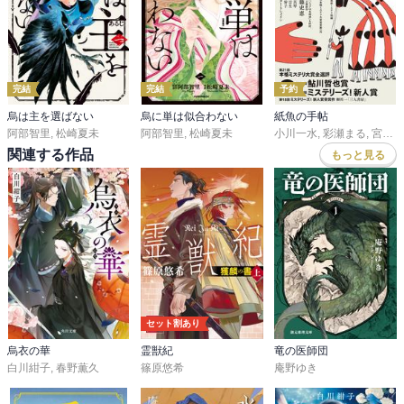
『わらうひと』

澄尾の告白と、結と千早の喧嘩。

身分違いの恋♡

澄尾さん、かっこいい(*´∇｀*)

完結
完結
予約
烏は主を選ばない
烏に単は似合わない
紙魚の手帖
阿部智里
,
松崎夏未
阿部智里
,
松崎夏未
小川一水
,
彩瀬まる
,
宮西建礼
短編だったのですが、結構面白かったです。

関連する作品
もっと見る
多分内容は直ぐに忘れてしまうけれど、その時楽しければまぁ短編
も有りですね♪

毛嫌いせずに、たまには短編も読みますか (๑˃̵ᴗ˂̵)و
セット割あり
烏衣の華
霊獣紀
竜の医師団
白川紺子
,
春野薫久
篠原悠希
庵野ゆき