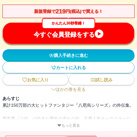
219
新規登録で
円(税込)で買える！
かんたん30秒登録！
今すぐ会員登録をする
購入手続きに進む
カートに入れる
お気に入り
試し読み
ほかの巻を見る
あらすじ
累計150万部の大ヒットファンタジー『八咫烏シリーズ』の外伝集。
異世界「山内」の壮大な歴史の流れの中、主要人気キャラクターた
ちは
もっと見る
どんな風に育ち、一方でどんな関係を結び、事件の裏側でなにを思