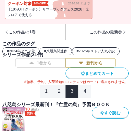
っていたのか。
クーポン対象
10%OFF
2026.08.11まで
【10%OFFクーポン】サマーブックフェス2026！全
美貌の姫君へのかなわぬ想い、愛を守るための切ない大嘘、
フロアで使える
亡き人が持っていた壮絶な覚悟、そして、「命をかけた
恋」・・・・・・
この作品の1巻
この作品の最新巻
本編では描かれなかった、「恋」の尊い煌めきが満ちる魅惑の短編
集。
この作品のタグ
#
2024年アニメ化
#
八咫烏関連作
#
2025年ストア人気小説
2020年ついにスタートした第二部『楽園の烏』の前に必読！の書。
シリーズ作品(
31
件)
1巻から
新刊から
※この電子書籍は2018年5月に文藝春秋より刊行された単行本の文庫
版を底本としています。
まとめてカート
※無料、予約、入荷通知のコンテンツはカートに追加されません。
1
2
3
4
八咫烏シリーズ最新刊！『亡霊の烏』予習ＢＯＯＫ
¥
0
(税込)
今すぐ読む
無料