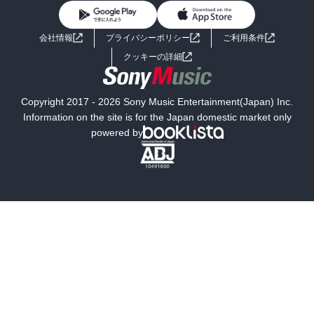
BL・TL
ライトノベル
男子向けラノベ
よくあるご質問
お問い合わせ
会社情報
プライバシーポリシー
ご利用条件
女子向けラノベ
小説
利用規約
クッキーの詳細
国内小説
海外小説
Copyright 2017 - 2026 Sony Music Entertainment(Japan) Inc.
ミステリー
SF
Information on the site is for the Japan domestic market only
powered by
歴史・時代小説
文学
雑誌
グラビア写真集
ボーイズラブ
ティーンズラブ
人文・思想・歴史
社会・政治・法律
ビジネス・経済
サイエンス・テクノロジー
コンピュータ・情報
くらし・家庭