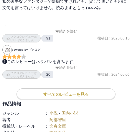
私の苦手なファンタジーで短編ですけれども、貸して頂いたものに
文句を言ってはいけません。読みますともっ (๑˃̵ᴗ˂̵)و 

『しのぶひと』

続きを読む
ブクログレビューは
投稿日
:
2025.08.15
91
端午、桜花宮前の馬場において競馬が行われる。神事の中で、選り
いいねできません
すぐられた大烏の背に乗ったまま、土器で作られた赤い鹿の像に向
powered by ブクログ
けて矢を射る儀式が行われる。

その儀式に抜擢されたのは雪哉だった。

このレビューはネタバレを含みます。
そんな折、若宮のお后候補だった美女・真赭の薄（ますほのすす
続きを読む
番外編として本筋の間に何があったかという作品集ですね。

き）に縁談がもちあがり、、、

ブクログレビューは
投稿日
:
2024.05.06
20
いいねできません
これはねぇ、いろいろこじらせてるなぁと思いつつ読んでました。

平安時代もそんな感じだったのかなぁ。
『すみのさくら』

すべてのレビューを見る
南家の姫でありながら、両親が政権争いに敗れて殺されたため山烏
作品情報
として育った過去を持つ浜木綿の幼い頃の話。

ジャンル
:
小説
-
国内小説
著者
:
阿部智里
『まつばちりて』

掲載誌・レーベル
:
文春文庫
こちらは完全に独立した短編。
