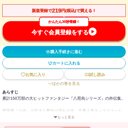
219
新規登録で
円(税込)で買える！
かんたん30秒登録！
今すぐ会員登録をする
購入手続きに進む
カートに入れる
お気に入り
試し読み
ほかの巻を見る
あらすじ
累計150万部の大ヒットファンタジー『八咫烏シリーズ』の外伝集。
異世界「山内」の壮大な歴史の流れの中、主要人気キャラクターた
ちは
もっと見る
どんな風に育ち、一方でどんな関係を結び、事件の裏側でなにを思