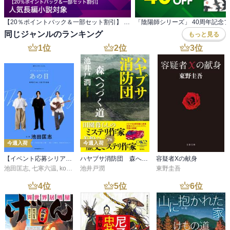
【20％ポイントバック＆一部セット割引】 人気長編小説対象
「陰陽師シリーズ」 40周年記念
同じジャンルのランキング
もっと見る
1
位
2
位
3
位
今週入荷
今週入荷
【イベント応募シリアルコード付】池田匡志出演・オーディオフォトブック「あの日」SPECIAL EDITION（音声／動画付）
ハヤブサ消防団 森へつづく道
容疑者Xの献身
池田匡志
,
七寒六温
,
konoko58
池井戸潤
,
村崎キコ
東野圭吾
4
位
5
位
6
位