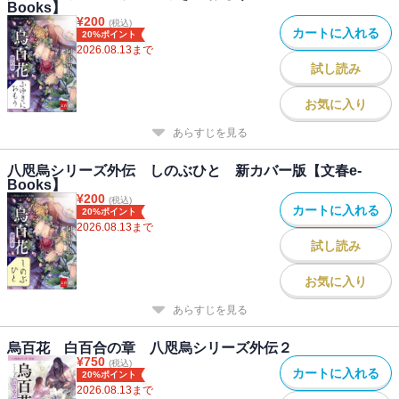
Books】
¥
200
(税込)
カートに入れる
20%ポイント
2026.08.13
まで
試し読み
お気に入り
あらすじを見る
八咫烏シリーズ外伝 しのぶひと 新カバー版【文春e-
Books】
¥
200
(税込)
カートに入れる
20%ポイント
2026.08.13
まで
試し読み
お気に入り
あらすじを見る
烏百花 白百合の章 八咫烏シリーズ外伝２
¥
750
(税込)
カートに入れる
20%ポイント
2026.08.13
まで