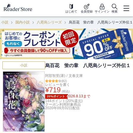
はじめて
会員登録
サインイン
検索
小説
国内小説
八咫烏シリーズ
烏百花 蛍の章 八咫烏シリーズ外伝１
烏百花 蛍の章 八咫烏シリーズ外伝１
小説
阿部智里(著)
/
文春文庫
(
82
)
レビューを書く
¥
719
(税込)
2026.8.13
まで
20%ポイント
144
ポイント(
20
%還元)
クーポン利用対象商品
2020年09月02日
配信