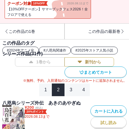
っていたのか。
クーポン対象
10%OFF
2026.08.11まで
【10%OFFクーポン】サマーブックフェス2026！全
美貌の姫君へのかなわぬ想い、愛を守るための切ない大嘘、
フロアで使える
亡き人が持っていた壮絶な覚悟、そして、「命をかけた
恋」・・・・・・
この作品の1巻
この作品の最新巻
本編では描かれなかった、「恋」の尊い煌めきが満ちる魅惑の短編
集。
この作品のタグ
#
2024年アニメ化
#
八咫烏関連作
#
2025年ストア人気小説
2020年ついにスタートした第二部『楽園の烏』の前に必読！の書。
シリーズ作品(
31
件)
1巻から
新刊から
※この電子書籍は2018年5月に文藝春秋より刊行された単行本の文庫
版を底本としています。
まとめてカート
※無料、予約、入荷通知のコンテンツはカートに追加されません。
1
2
3
4
八咫烏シリーズ外伝 あきのあやぎぬ
¥
200
(税込)
カートに入れる
20%ポイント
2026.08.13
まで
試し読み