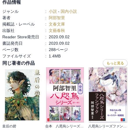
作品情報
として育った過去を持つ浜木綿の幼い頃の話。

ジャンル
:
小説
-
国内小説
著者
:
阿部智里
『まつばちりて』

掲載誌・レーベル
:
文春文庫
こちらは完全に独立した短編。

出版社
:
文藝春秋
これまでの八咫烏の物語の登場人物ではない世界。女郎宿で生まれ
Reader Store発売日
:
2020.09.02
た男嫌いの娘は、やがて書にのめりこむ。男として宮中に上がる。
書誌発売日
:
2020.09.02
ある日、「忍熊」（おしくま）と署名された美しい文字に出会う。

ページ数
:
288ページ
ファイルサイズ
:
1.4MB
同じ著者の作品
もっと見る
『ふゆきにおもう』

雪哉の出生にまつわる物語。北領・垂氷郷の郷長の下の息子二人が
行方不明になる。

雪哉の母、冬木と、雪雉の母梓の過去が語られる。

最後の場面に既視感が。

あ、これアニメの一番最初の場面だっ！

『ゆきやのせみ』

（笑）だから蝉か！

皇后の碧
合本 八咫烏シリーズ 第一部【新カバー版】
八咫烏シリーズファンブック