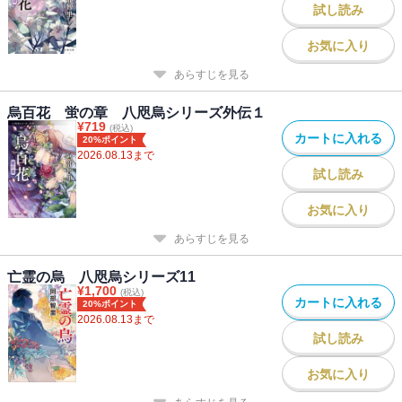
試し読み
お気に入り
あらすじを見る
烏百花 蛍の章 八咫烏シリーズ外伝１
¥
719
(税込)
カートに入れる
20%ポイント
2026.08.13
まで
試し読み
お気に入り
あらすじを見る
亡霊の烏 八咫烏シリーズ11
¥
1,700
(税込)
カートに入れる
20%ポイント
2026.08.13
まで
試し読み
お気に入り