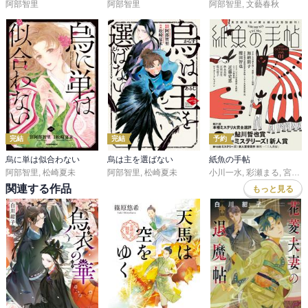
若宮と澄尾が食い逃げで捕まってしまった。

阿部智里
阿部智里
阿部智里
,
文藝春秋
二人を救出する雪哉。

珍しく、ちょっと砕けた印象の一話。笑ったけれども（笑）

『わらうひと』

澄尾の告白と、結と千早の喧嘩。

身分違いの恋♡

澄尾さん、かっこいい(*´∇｀*)

完結
完結
予約
烏に単は似合わない
烏は主を選ばない
紙魚の手帖
阿部智里
,
松崎夏未
阿部智里
,
松崎夏未
小川一水
,
彩瀬まる
,
宮西建礼
短編だったのですが、結構面白かったです。

関連する作品
もっと見る
多分内容は直ぐに忘れてしまうけれど、その時楽しければまぁ短編
も有りですね♪

毛嫌いせずに、たまには短編も読みますか (๑˃̵ᴗ˂̵)و