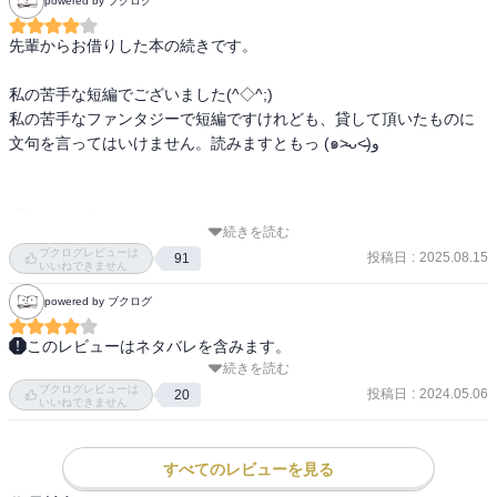
powered by ブクログ
先輩からお借りした本の続きです。

私の苦手な短編でございました(^◇^;)

私の苦手なファンタジーで短編ですけれども、貸して頂いたものに
文句を言ってはいけません。読みますともっ (๑˃̵ᴗ˂̵)و 

『しのぶひと』

続きを読む
ブクログレビューは
投稿日
:
2025.08.15
91
端午、桜花宮前の馬場において競馬が行われる。神事の中で、選り
いいねできません
すぐられた大烏の背に乗ったまま、土器で作られた赤い鹿の像に向
powered by ブクログ
けて矢を射る儀式が行われる。

その儀式に抜擢されたのは雪哉だった。

このレビューはネタバレを含みます。
そんな折、若宮のお后候補だった美女・真赭の薄（ますほのすす
続きを読む
番外編として本筋の間に何があったかという作品集ですね。

き）に縁談がもちあがり、、、

ブクログレビューは
投稿日
:
2024.05.06
20
いいねできません
これはねぇ、いろいろこじらせてるなぁと思いつつ読んでました。

平安時代もそんな感じだったのかなぁ。
『すみのさくら』

すべてのレビューを見る
南家の姫でありながら、両親が政権争いに敗れて殺されたため山烏