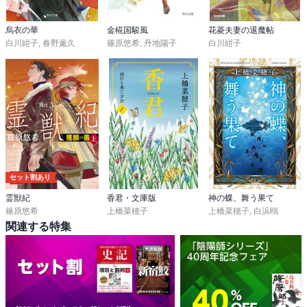
烏衣の華
金椛国駿風
花菱夫妻の退魔帖
白川紺子
,
春野薫久
篠原悠希
,
丹地陽子
白川紺子
セット割あり
霊獣紀
香君・文庫版
神の蝶、舞う果て
篠原悠希
上橋菜穂子
上橋菜穂子
,
白浜鴎
関連する特集