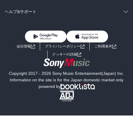
BL・TL
雑誌・グラビア
ビジネス・実用
ラノベ
小説
コミック
男性コミック
ヘルプ&サポート
BL・TL
雑誌・グラビア
ビジネス・実用
女性コミック
コミック誌
初めての方へ
ヘルプ
BL・TL
ライトノベル
男子向けラノベ
よくあるご質問
お問い合わせ
会社情報
プライバシーポリシー
ご利用条件
女子向けラノベ
小説
利用規約
クッキーの詳細
国内小説
海外小説
Copyright 2017 - 2026 Sony Music Entertainment(Japan) Inc.
ミステリー
SF
Information on the site is for the Japan domestic market only
powered by
歴史・時代小説
文学
雑誌
グラビア写真集
ボーイズラブ
ティーンズラブ