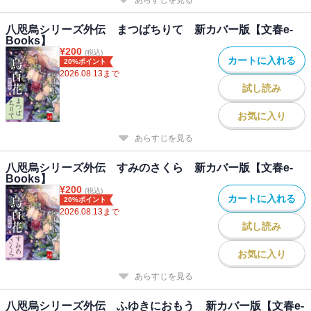
八咫烏シリーズ外伝 まつばちりて 新カバー版【文春e-
Books】
¥
200
(税込)
カートに入れる
20%ポイント
2026.08.13
まで
試し読み
お気に入り
あらすじを見る
八咫烏シリーズ外伝 すみのさくら 新カバー版【文春e-
Books】
¥
200
(税込)
カートに入れる
20%ポイント
2026.08.13
まで
試し読み
お気に入り
あらすじを見る
八咫烏シリーズ外伝 ふゆきにおもう 新カバー版【文春e-