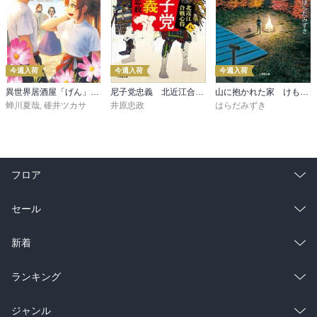
今週入荷
今週入荷
今週入荷
異世界居酒屋「げん」三杯目
尼子党忠義 北近江合戦心得〈八〉
山に抱かれた家 けもの道
蝉川夏哉
,
碓井ツカサ
井原忠政
はらだみずき
フロア
総合
コミック
セール
ラノベ
小説
総合
コミック
新着
雑誌・グラビア
ビジネス・実用
ラノベ
小説
総合
コミック
ランキング
BL・TL
雑誌・グラビア
ビジネス・実用
ラノベ
小説
総合
コミック
ジャンル